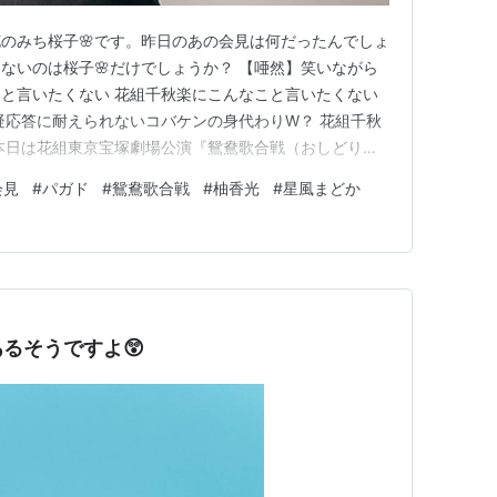
のみち桜子🌸です。昨日のあの会見は何だったんでしょ
ないのは桜子🌸だけでしょうか？ 【唖然】笑いながら
と言いたくない 花組千秋楽にこんなこと言いたくない
疑応答に耐えられないコバケンの身代わりW？ 花組千秋
本日は花組東京宝塚劇場公演『鴛鴦歌合戦（おしどりう
RAGE!』の千秋楽です。 リンク れいちゃん（柚香 光さ
会見
#
パガド
#
鴛鴦歌合戦
#
柚香光
#
星風まどか
コ〇ナ禍で一度も東西完走を果たせていなかった本公演。
たが、今回…
るそうですよ😲