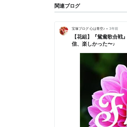
関連ブログ
•
宝塚ブログ 心は青空♪
3年前
【花組】『鴛鴦歌合戦』『
信、楽しかった〜♪