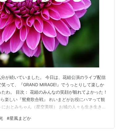
気分が続いていました。 今日は、花組公演のライブ配信
って、『GRAND MIRAGE!』でうっとりして楽しか
ったわ。 目次： 花組のみんなの笑顔が観れてよかった！
ら楽しい『鴛鴦歌合戦』 れいまどがお役にハマって観
トにおとみちゃん（星空美咲） お城の人々も生き生きし
海しょうくんの狂斎のセリフの多さよ どんよりとした気
光
#
星風まどか
、と心配でしたが、 チョンパで始まるあのオープニン
出が…