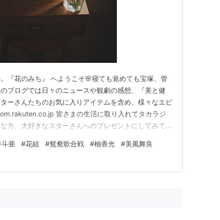
。『花のみち』 へようこそ🌸寝ても覚めても宝塚、管
このブログでは日々のニュースや観劇の感想、『美と健
スターさんたちのお気に入りアイテムを含め、様々なエピ
.rakuten.co.jp 皆さまの生活に取り入れてタカラジ
切な方、大好きなスターさんへのプレゼントにしてみては
とあおいちゃんこそが責任者のあるべき姿✨ 花組東京宝
香斗亜
#
花組
#
鴛鴦歌合戦
#
柚香光
#
美風舞良
した れいちゃんとあおいちゃんこそが責任者のあるべ
千秋楽を…