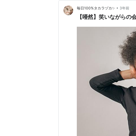
•
毎日100%タカラヅカ✨
3年前
【唖然】笑いながらの