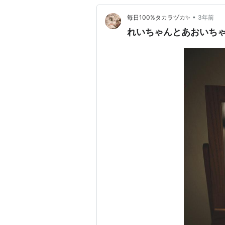
•
毎日100%タカラヅカ✨
3年前
れいちゃんとあおいち