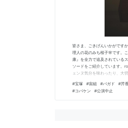
皆さま、ごきげんいかがですか
理人の花のみち桜子🌸です。
康』を全力で追及されている
ソードをご紹介しています。room
ェンヌ気分を味わったり、大
いかがでしょう。 れいちゃん
#
宝塚
#
宙組
#
パガド
#
芹
塚劇場公演千秋楽を配信で見ま
#
コバケン
#
公演中止
き姿✨ 花組東京宝塚劇場公演