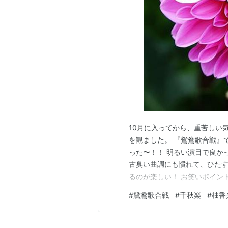
10月に入ってから、重苦しい
を観ました。 『鴛鴦歌合戦』で笑
った〜！！ 明るい演目で良か
古臭い曲調にも慣れて、ひたす
るのが楽しい！ お笑いポイン
てるっ！ この公演で退団の和
#
鴛鴦歌合戦
#
千秋楽
#
柚香
分で明るい作品を楽しめるのか
グを観たら、楽しい観劇の思い