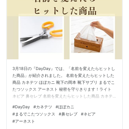
3月18日の『DayDay』では、「名前を変えたらヒットし
た商品」が紹介されました。 名前を変えたらヒットした
商品 カネテツ ほぼカニ 靴下の岡本 靴下サプリ まるでこ
たつソックス アーネスト 秘密を守りきります！ライト
ネピア 鼻セレブ 名前を変えたらヒットした商品 カネテ
ツ ほぼカニ カニカマ「Ju-Sea」を「ほぼカニ」という
#
DayDay
#
カネテツ
#
ほぼカニ
名称に変更したところ売り上げが約5倍に増加。まるで本
#
まるでこたつソックス
#
鼻セレブ
#
ネピア
物のカニ足のようにほぐれやすく ジューシーな本格派の
#
アーネスト
カニ風味かまぼこ。お求めやすい価格でカニの風味をお