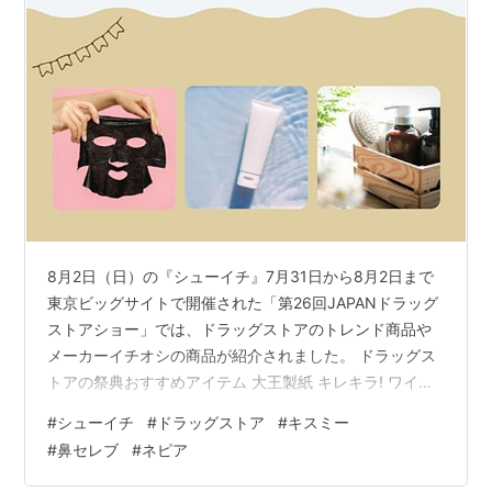
8月2日（日）の『シューイチ』7月31日から8月2日まで
東京ビッグサイトで開催された「第26回JAPANドラッグ
ストアショー」では、ドラッグストアのトレンド商品や
メーカーイチオシの商品が紹介されました。 ドラッグス
トアの祭典おすすめアイテム 大王製紙 キレキラ! ワイパ
ードライ×ウエットシート 友和 撥水コーティング
#
シューイチ
#
ドラッグストア
#
キスミー
COATEX アイメディア 排水口の油・ゴミキャッチシート
#
鼻セレブ
#
ネピア
キスミー 薬用制汗クリーム モモリ ふわっとさら髪ドラ
イシャンプー ミニ 横井定 MASKUV(マスクヴィ) フェイ