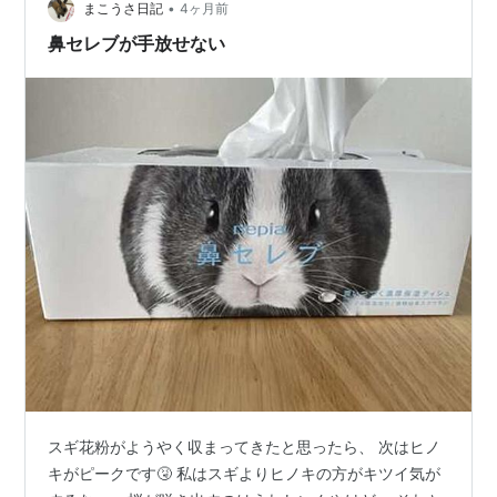
•
まこうさ日記
4ヶ月前
鼻セレブが手放せない
スギ花粉がようやく収まってきたと思ったら、 次はヒノ
キがピークです🤧 私はスギよりヒノキの方がキツイ気が