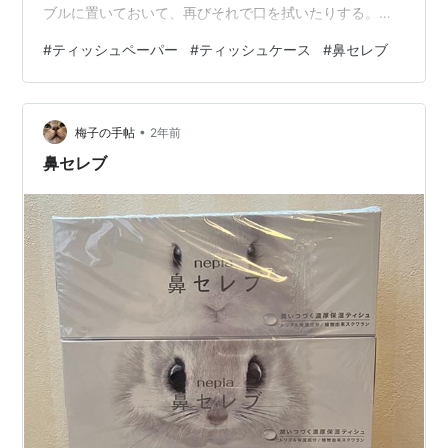
ブルに置いておいて、再びそれで口を拭いたりする。セ
コいと思ってたはずなのに、最近自分も1枚キープしてる
#
ティッシュペーパー
#
ティッシュケース
#
鼻セレブ
事に気づいた。最後はソレで排水溝のゴミを取ってから
ポイ。できれば台所用と風呂用の2枚キープしたいぐらい
重宝している。これぞエコライフ！ そんな私達とは真逆
•
に3年生の孫はちょこっと鼻を拭いてはポイっ。しかも鼻
梅子の手帖
2年前
セレブ限定。 そもそも鼻水を垂らした孫の鼻が痛々しい
鼻セレブ
と姉が爆買いして送ったのが原因だけど…