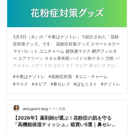
3月3日（火）の『今夜はナゾトレ』で紹介された「花粉
症対策グッズ」です。 花粉症対策グッズ スマートカラー
マイパレット ユニチャーム 超快適マスク 網戸フィルタ
ー エアクリーン タオル美術館 ハイドロ銀チタン 北欧 バ
スタオル メディラボ はなミスト ネピア 鼻セレブ ネピア
鼻セレブ ティシュ ITSUMO ネピア 鼻セレブ 洗顔専用フ
#
今夜はナゾトレ
#
花粉症対策
#
ユニ・チャーム
ェイシャルタオル ネピア 鼻セレブプレミアム 花粉症対
#
マスク
#
ネピア
#
鼻セレブ
#
はなミスト
#
ナゾトレ
策グッズ スマートカラー マイパレット オールシーズン
使えるナチュラルカラー！●超軽量設計で軽い着け心
地。●口もと立体空間！口もとの空間で圧迫感が少なく
息がしやすい。●ダブルフィット曲線構造！お顔に沿っ
•
dailygear’s blog
7ヶ月前
た…
【2026年】薬剤師が選ぶ！花粉症の肌を守る
「高機能保湿ティッシュ」箱買い5選｜鼻セレ
ブ・贅沢保湿ほか