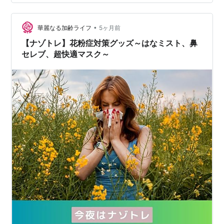
楽しみ頂けます。 ほぼカニ1kg 業務用 カネテツデリカフ
ーズ カニカマ 魚肉 かに カニ かまぼこ かにかま …
•
華麗なる加齢ライフ
5ヶ月前
【ナゾトレ】花粉症対策グッズ～はなミスト、鼻
セレブ、超快適マスク～