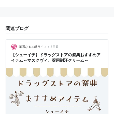
類似商品に「肌セレブ」、また、上位商品に「潤い肌
紙」があるとか。
１箱１５００円の上位版「ネピア超鼻セレブ」を２箱セ
関連ブログ
ットにしてインターネットで限定販売したところ、アク
セスが殺到し、３０００セット（６０００個）が即日完
売した。
•
華麗なる加齢ライフ
3日前
【シューイチ】ドラッグストアの祭典おすすめア
イテム～マスクヴィ、薬用制汗クリーム～