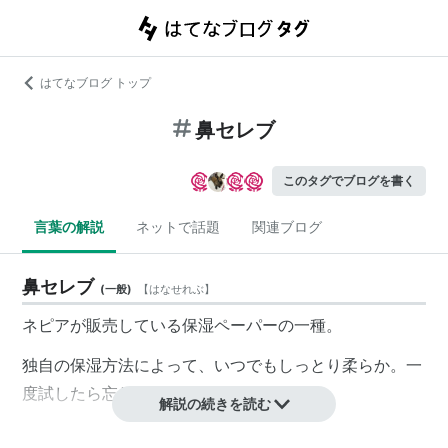
はてなブログ トップ
鼻セレブ
このタグでブログを書く
言葉の解説
ネットで話題
関連ブログ
鼻セレブ
(
一般
)
【
はなせれぶ
】
ネピアが販売している保湿ペーパーの一種。
独自の保湿方法によって、いつでもしっとり柔らか。一
度試したら忘れられない肌触り。
解説の続きを読む
舐めると甘い。