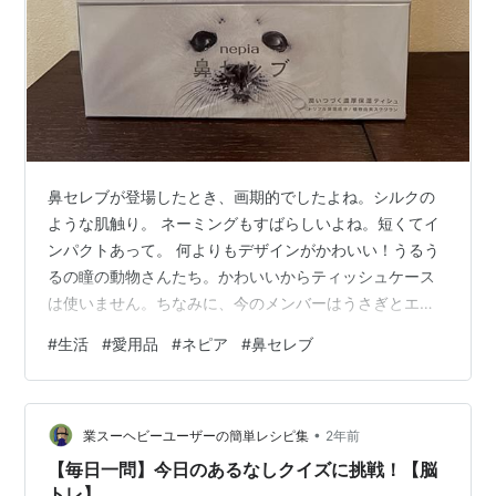
鼻セレブが登場したとき、画期的でしたよね。シルクの
ような肌触り。 ネーミングもすばらしいよね。短くてイ
ンパクトあって。 何よりもデザインがかわいい！うるう
るの瞳の動物さんたち。かわいいからティッシュケース
は使いません。ちなみに、今のメンバーはうさぎとエゾ
モモンガとあざらし。担当者推しの最初のヤギは人気な
#
生活
#
愛用品
#
ネピア
#
鼻セレブ
かったそうな。。 鼻炎持ちのわたしには絶対に、絶対に
欠かせない存在。 ネピア 鼻セレブ 潤いつづく濃厚保湿
ティッシュ(400枚(200組)*3個入)【Dreg063】【ネピア
•
(nepia)】[ティッシュ]価格: 894 円楽天で詳細を見る ネ
業スーヘビーユーザーの簡単レシピ集
2年前
ピア 鼻セレブ 潤いつづく濃厚保湿ティッシュ(400枚…
【毎日一問】今日のあるなしクイズに挑戦！【脳
トレ】