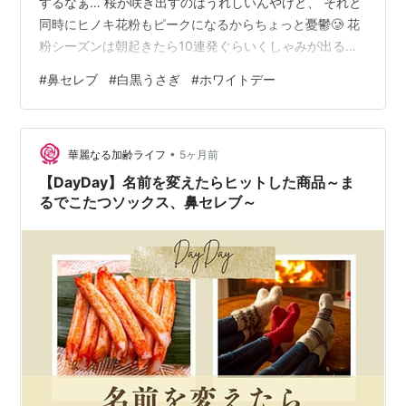
するなぁ… 桜が咲き出すのはうれしいんやけど、 それと
同時にヒノキ花粉もピークになるからちょっと憂鬱🥲 花
粉シーズンは朝起きたら10連発ぐらいくしゃみが出るん
やけど、 そんな鼻水じゅるりな私を助けてくれるのが鼻
#
鼻セレブ
#
白黒うさぎ
#
ホワイトデー
セレブ！ 花粉症の時期だけ鼻セレブを買うんですけど、
鼻セレブって白いうさぎさんのパッケージのイメージじ
ゃないですか？ でもこんな可愛いうさぎさんのパッケー
•
ジもあるんです！！ 上の部分を切り離す前に写真撮れば
華麗なる加齢ライフ
5ヶ月前
よかった…🥹 この白黒うさぎちゃん、めちゃくちゃ可愛
【DayDay】名前を変えたらヒットした商品～ま
いですよね💖 これはコンビ…
るでこたつソックス、鼻セレブ～