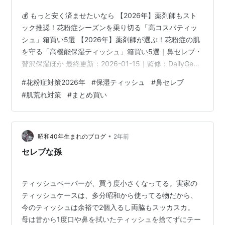
💰 もっと安く済ませたいなら 【2026年】薬剤師もスト
ック推奨！花粉症シーズンを乗り切る「高コスパティッ
シュ」箱買い5選 【2026年】薬剤師が選ぶ！花粉症の肌
を守る「高機能保湿ティッシュ」箱買い5選｜鼻セレブ・
贅沢保湿ほか 最終更新：2026-01-15｜監修：DailyGear
編集部 「鼻のかみすぎで、鼻の下がヒリヒリして痛
#
花粉症対策2026年
#
保湿ティッシュ
#
鼻セレブ
い…」「メイクが崩れるのが嫌…」花粉症の時期、ティッ
#
肌荒れ対策
#
まとめ買い
シュ選びは肌の健康を守るために非常に重要です。今回
は、ドラッグストア薬剤師の視点から、肌への負担を最
小限に抑える「保湿成分配合」「高機能」なティッシュ
を厳選。リッチな使い心地の「鼻セレブ」や、コスパも
•
昭和40年生まれのブログ
2年前
優秀な「贅沢保湿…
セレブな孫
ティッシュペーパーが、買う度小さくなってる。実家の
ティッシュケースは、多分昭和から使ってる物だから、
今のティッシュは余裕で2個入るし両脇もスッカスカ。
母は昔から1度口や鼻を拭いたティッシュを捨てずにテー