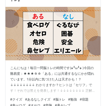
こんにちは！毎日一問脳トレの時間です(๑╹ω╹๑ )今回の
難易度：★★★☆☆「ある」には共通するなにかが隠れ
ています。1分以内に気づけた人は天才かも！？
↓↓↓↓↓↓↓↓ わかりますか？ヒントは「セリフ」で
す！それでは答えを発表します！↓↓↓↓↓↓↓↓ 正解は
「動詞の命令形が隠れてる」でした！＼(^o^)／ 食べログ
#
クイズ
#
あるなしクイズ
#
脳トレ
#
勉強
#
宿題
→食べろ、オセロ→押せ、危険→聞け、鼻セレブ→離せ
#
食べログ
#
オセロ
#
危険
#
鼻セレブ