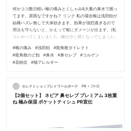
何かココ数日軽い喉の痛みとくしゃみ&大量の鼻水で困っ
てます。原因なですかね？ リンク 私の場合喉は浅田飴が
結構ハズレ無しで大体効きます。効果が強烈過ぎるので
用法を守らないと、かえって喉にダメージが出ます。(私
コレやってしまいました…喉が少し弱くなってしまった>
<気を付けて！) リンク よくCMでやっているもう一つの
#
喉の痛み
#
浅田飴
#
龍角散ダイレクト
有名なモノで今回試しに買ってみました。漢方系の生薬
#
龍角散のど飴
#
鼻水
#
鼻セレブ
#
コルゲン
の粉末の力って凄いのかな？一回分ずつ個包装になって
#
花粉症
#
猫アレルギー
るので持ち歩きと使いやすいのが良いです。私の場合浅
田飴よりは効果が少し弱めに感じます。私はやっぱり困
ったら浅田飴派です。 リンク 浅田飴の用法超えそうな時
に凌ぐため用の弱めの方の飴です…
•
セレクトショップレトワールボーテ PR
2年前
【2個セット】 ネピア 鼻セレブ プレミアム 3枚重
ね 極み保湿 ポケットティシュ PR宣伝