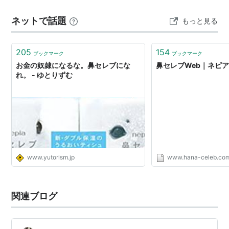
スラボ 彩肌ベール Mサイズ4枚入り ネピア 鼻セレブ
ネットで話題
もっと見る
SKINLISM 美容液マスク すこやか肌うさぎ…
205
154
ブックマーク
ブックマーク
お金の奴隷になるな。鼻セレブにな
鼻セレブWeb｜ネピ
れ。 - ゆとりずむ
www.yutorism.jp
www.hana-celeb.co
関連ブログ