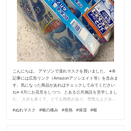
こんにちは。 アマゾンで濡れマスクを買いました。 ※本
記事には広告リンク（Amazonアソシエイト等）を含みま
す。気になった商品があればチェックしてみてください
ね※ 4月にお花見をしつつ、とある公共施設を見学しまし
た。 人出も多くて、とても熱気があり、空気もよどみ気
味。 疲れてしまって、全部は見学しきれずにそそくさと
#
ぬれマスク
#
喉の痛み
#
発熱
#
保湿
#
喉
速足で出ました。 その場所で感染したかは断定はできま
せんが、 翌日から喉の痛み、翌々日には発熱しました。
発熱後１０時間で受診して、感染症のあれこれ検査を受