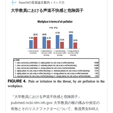
•
けました。 どれも陰性。 もうでも、喉の強烈な痛みがつ
huuchiの音楽論文案内
4ヶ月前
らくて、唾液も飲み込むのも痛い。 水を飲むのも泣きそ
大学教員における声道不快感と危険因子
うなくらいでした。 …
『大学教員における声道不快感と危険因子』
pubmed.ncbi.nlm.nih.gov 大学教員の喉の痛みや炎症の
有無とそのリスクファクターについて、教員男女846人