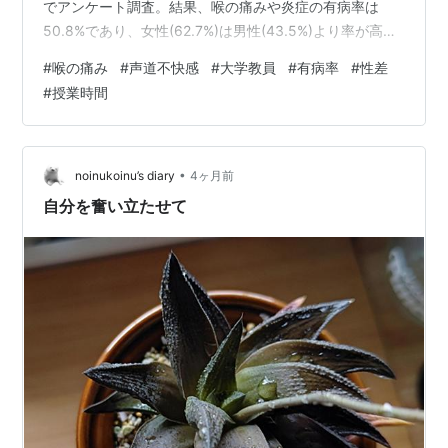
でアンケート調査。結果、喉の痛みや炎症の有病率は
50.8%であり、女性(62.7%)は男性(43.5%)より率が高か
った。 また、60歳以下の教員や、授業時間がより長い教
#
喉の痛み
#
声道不快感
#
大学教員
#
有病率
#
性差
員は、授業以外の業務時間がより長い教員と比べて、こ
#
授業時間
れらの症状を持つ割合が高かった。 その他の要因であ
る、職場の音環境(騒音),職場のエアーコンディション,ス
トレスや不安,個人的な習慣,生活習慣や生活の質なども、
症状の発生と関連していた。 元ツイート： 大学教員に…
•
noinukoinu’s diary
4ヶ月前
自分を奮い立たせて