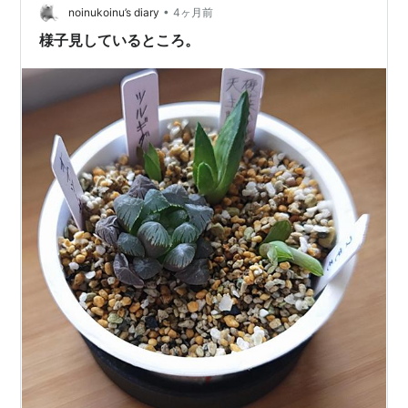
(@inu_eat_inu) 2023年7月15日 …と笑わ…
•
noinukoinu’s diary
4ヶ月前
様子見しているところ。