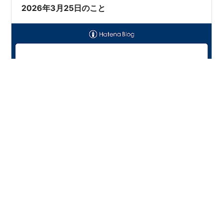
2026年3月25日のこと
3月25日は寒かったですね。喉の痛みはある程度収まり
ました。けれども鼻水がいっぱい出てきて、中々頭が働
きませんでした。明日も寒くて、2週間天気予報を見る
と、数日後に平均気温は上がります。だけど最低気温は
結構低いです。まだまだ寒さが残っていますが、過ごし
やすい春にしたいですね。そろそろ3月も終わるので1曲
#
喉の痛み
#
喉風邪
#
寒い
#
寒さ
#
最低気温
紹介して終わりにしたいと思います。地球をあげる はる
#
風邪
#
病気
#
天気予報
#
痛み
#
春風邪