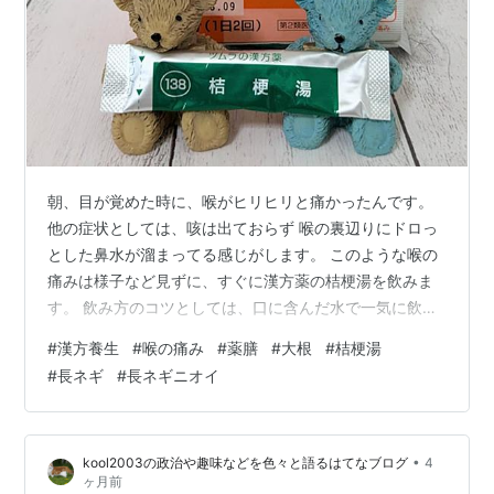
朝、目が覚めた時に、喉がヒリヒリと痛かったんです。
他の症状としては、咳は出ておらず 喉の裏辺りにドロっ
とした鼻水が溜まってる感じがします。 このような喉の
痛みは様子など見ずに、すぐに漢方薬の桔梗湯を飲みま
す。 飲み方のコツとしては、口に含んだ水で一気に飲み
こむのではなく 口の中で顆粒をとかして、喉に染み込ま
#
漢方養生
#
喉の痛み
#
薬膳
#
大根
#
桔梗湯
せるように「うがい」をしながら飲んで下さい。 15分～
#
長ネギ
#
長ネギニオイ
30分くらいで、痛みが治まるはずです。 喉の不調に効果
的な薬膳的な食材の代表は 大根です！ 大根は涼性の食材
なので、喉の痛みを冷やします。 大根は乾燥状態を改善
•
kool2003の政治や趣味などを色々と語るはてなブログ
4
する食材なので、喉の乾燥による痛みや咳を改善しま
ヶ月前
す。 大根は体内の余分な水分…