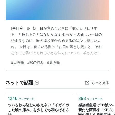
[🌟] [🐏] [📝] 朝、目が覚めたときに「喉がヒリヒリす
る」と感じることはないかな？ せっかくの新しい一日の
始まりなのに、喉の違和感から始まるのは少し寂しいよ
ね。 今日は、寝ている間の「お口の落とし穴」と、それ
をそっと防いでくれる小さな味方について、羊さんがノ
ートにまとめてみたよ。 [/📝] [🌙] 朝の喉のヒリヒリ、そ
#
口呼吸
#
喉の痛み
#
鼻呼吸
の原因は「夜の口呼吸」にあるのかも🌙 鼻は「天然の加
湿器」。喉を守る最強のバリアの仕組み🔍 口閉じテープ
で始める、鼻呼吸トレーニングと選び方🌱 鼻呼吸への切
ネットで話題
もっと見る
り替えで、睡眠の質と喉の潤いを守る 自分に合ったテー
プの選び方とコツ 📝今夜のチェックリスト🐏 🎧今夜の
Sleep M…
1246
393
ブックマーク
ブックマーク
ツバを飲み込むのさえ辛い「イガイガ
感染者急増で“11波”
した喉の痛み」を少しでも和らげる方
新たな変異株「KP.3
法
喉の痛みや発熱症状 