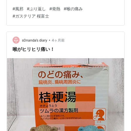
も、今日は一歩も外に出なかったし、ずっと寝ていた
#
風邪
#
ぶり返し
#
発熱
#
喉の痛み
し、ご飯も作って貰って美味しく食べられた。 ↓安くな
#
ガステリア 桜富士
っていたガステリア桜富士。シオシオだけど、水をかけ
れば元に戻るかな。
•
s0nanda’s diary
4ヶ月前
喉がヒリヒリ痛い！