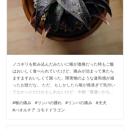
ノコギリを飲み込んだみたいに喉が激痛だった時もご飯
はおいしく食べられていたけど、痛みが治まって来たら
ますますおいしくて困った。障害物のような違和感が減
ったお陰だな。 ただ、もしかしたら喉が痛過ぎて気付い
てなかっただけかもしれないけど、今朝「寝違いかな
ー」と思った首の痛みはリンパの痛みだった。 「もう治
#
喉の痛み
#
リンパの腫れ
#
リンパの痛み
#
犬犬
ったも同然😤」と豪語しながら実のところ1ミリも治って
#
ハオルチア コモドドラゴン
ないのが◯ちゃんやな。「オネツサガッタ」の赤子と変
わらんな😂 ↓オネツサガッタ 本日の育児漫画です ヘル
パンギーナだった pic.twitter.com/Q0r7TcSkFf — 犬犬