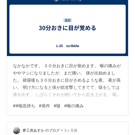
なかなかです。 ３０分おきに目が覚めます。 喉の痛みが
ややマシになりましたが、まだ痛い。 痰が出始めまし
た。 就寝後も３０分おきに目がさめるような夜。 夜が長
い。 明け方になると痰が総攻撃してきてて、咳をしては
痰を出す。 しばらくそれが続いてから起き上がる。 喘息
持ちですがあまり気にはしない。 最近は発作が出てな
#
#喘息持ち
#
発作
#
咳
#
喉の痛み
い。 でもこのままだと肺炎になるのではないかとちょっ
とだけ心配。 まぁそれでもなるようになる。 苦しいのは
嫌だ。 起き上がると少しマシになる。 しばらくすると咳
•
もおさまる。 喉の痛みは昨日までと比較すると随分マ
夢工房あすか のブログ
3ヶ月前