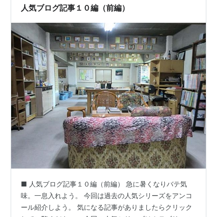
シ。 でも唾を飲み込むと痛い。 普通の風邪。 きっとそ
人気ブログ記事１０編（前編）
のレベル。 だと思おう…
■ 人気ブログ記事１０編（前編） 急に暑くなりバテ気
味。一息入れよう。 今回は過去の人気シリーズをアンコ
ール紹介しよう。 気になる記事がありましたらクリック