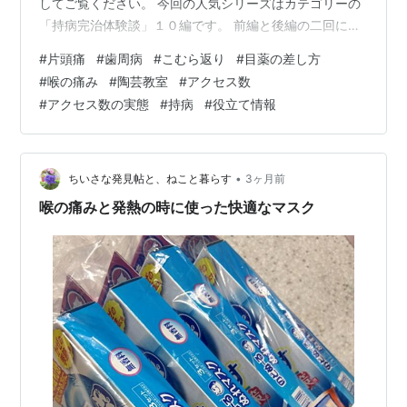
してご覧ください。 今回の人気シリーズはカテゴリーの
「持病完治体験談」１０編です。 前編と後編の二回に分
けます。今回は前編の「その１～５」です。 その後もよ
#
片頭痛
#
歯周病
#
こむら返り
#
目薬の差し方
く読まれてる人気シリーズです。たいへん役に立つ記事
#
喉の痛み
#
陶芸教室
#
アクセス数
です。 『持病の「片頭痛」を完治／悩み解決、医者いら
#
アクセス数の実態
#
持病
#
役立て情報
ず（体験談その１)』 ■ 持病の「片頭痛」を完治／悩み
解決、医者いらず（体験談その１) 長年悩んできた持病を
完治させた体験談を旧Gooブログで５回ほどにわたって
連載したことがあり…ame…
•
ちいさな発見帖と、ねこと暮らす
3ヶ月前
喉の痛みと発熱の時に使った快適なマスク