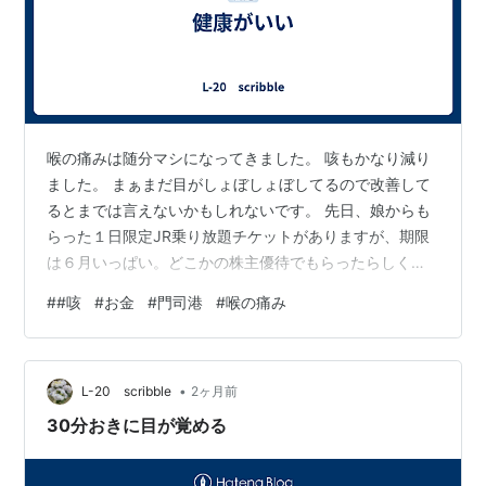
喉の痛みは随分マシになってきました。 咳もかなり減り
ました。 まぁまだ目がしょぼしょぼしてるので改善して
るとまでは言えないかもしれないです。 先日、娘からも
らった１日限定JR乗り放題チケットがありますが、期限
は６月いっぱい。どこかの株主優待でもらったらしく、
自分で使おうと思ってたようですが、関東に引っ越しし
#
#咳
#
お金
#
門司港
#
喉の痛み
たのでJR九州のチケットは使えない。 なので、くれまし
た。 果たして使えるかどうか？来週か再来週か、門司港
くらいまでなら行けるか？ とにかく体調が良くないと使
•
えない。 全てのことは身体が全て。AIもクソもない。 や
L-20 scribble
2ヶ月前
はりこの世は身体が全て。 お金よりも健康の方が大事だ
30分おきに目が覚める
な、というのが結論ですな。