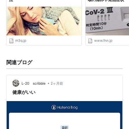
も｜FNNプライムオ
m3q.jp
www.fnn.jp
関連ブログ
•
L-20 scribble
2ヶ月前
健康がいい