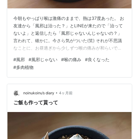
今朝もやっぱり喉は激痛のままで、熱は37度あった。 お
友達から「風邪は治った？」とLINEが来たので「治って
ないよ」と返信したら「風邪じゃないんじゃないの？」
言われて、確かに。今さら気がついた(笑) それが不思議
なことに、お昼過ぎから少しずつ喉の痛みが和らいで来
て、今日は一度もロキソニンを飲んでいないけど、飲ん
#
風邪
#
風邪じゃない
#
喉の痛み
#
良くなった
だ後程度の痛みになった。 痛いことは痛いけど、唾を飲
#
多肉植物
み込んでも😫って顔にはならない感じ。 そんなわけで晩
ご飯もおいしく食べらた。平熱に戻れば今度こそ完治
だ！ ↓親株から外した時に根が取れてしまったメンバー
を一緒に植えて様子見しているところ。 プリプリ感の無
•
noinukoinu’s diary
4ヶ月前
いオブツーサだけは親株で、子株よ…
ご飯も作って貰って