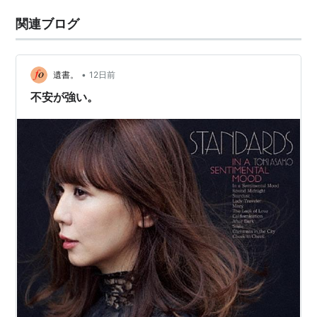
関連ブログ
•
遺書。
12日前
不安が強い。