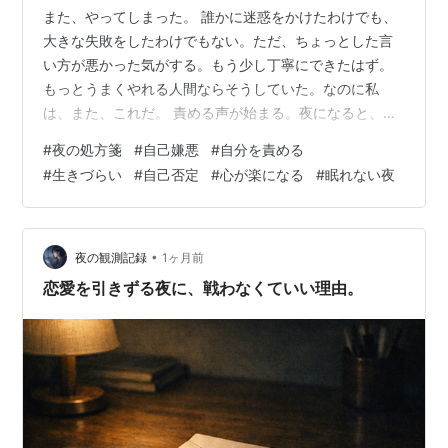
また、やってしまった。 誰かに迷惑をかけたわけでも、
大きな失敗をしたわけでもない。ただ、ちょっとした言
い方が悪かった気がする。もう少し丁寧にできたはず。
もっとうまくやれる人間ならそうしていた。なのに私
は、また、これだ。 責める声が始まる。夜になると、そ
の声は静かに、でも確実に大きくなる。誰も責めていな
#
夜の処方箋
#
自己嫌悪
#
自分を責める
いのに、自分だけが自分を裁き続けている。 ── こんな
#
生きづらい
#
自己否定
#
心が楽になる
#
眠れない夜
夜、ありませんか 別に誰かに怒られたわけじゃない。で
も、なんか自分がダメだった気がして、ずっと引きずっ
てる。こんな小さいことで落ち込む自分も嫌で、それで
また落ち込む。どこまで続くんだろう。 自己嫌悪は、夜
•
夜の観測記録
1ヶ月前
を長くする。眠れないのは、自分を責める声…
恋愛を引きずる夜に、戦わなくていい理由。