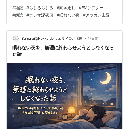
は「FMシアター」です。 耳だけで楽しむラジオドラマ
#
雑記
#
らじるらじる
#
聞き逃し
#
FMシアター
は、頭の中で自然と情景が浮かび、あっという間に物語
#
朗読
#
ラジオ深夜便
#
眠れない夜
#
アラカン主婦
の世界へ引き込まれます。 また、朗読番組も大好きで
す。 落ち着いた声に耳を傾けていると、心がゆっくりほ
ぐれ、いつの間にか眠ってしまうこともあります。 昔の
母の姿と、今の自分 そういえば昔、母は「ラジオ深夜
•
Samurai@Hokkaido(サムライ＠北海道)
17日前
便」をとても楽しみに聴いていました…
眠れない夜を、無理に終わらせようとしなくなっ
た話