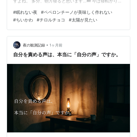
すよね。 多分、朝方寝ると思います…💤 今は寝転がりな
がらパソコン開いてるところ… とってもリラックスタイ
#
眠れない夜
#
ペペロンチーノが美味しく作れない
ムでよき時間です🎵 そうそう、お休みの日曜日のお昼ご
#
ちいかわ
#
チロルチョコ
#
太陽が見たい
はん担当は 私で…あまり調べずにペペロンチーノ略して
「ペペチー」を作ったら大失敗してしまいました。 料理
って難しいけど悔しいから絶対リベンジするって 決めま
した！！ もう一つのブログの方ではブロ友さんが 「お料
•
夜の観測記録
1ヶ月前
理の写真も見たいな」…
自分を責める声は、本当に「自分の声」ですか。