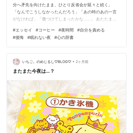
分へ矛先を向けたまま、ひとり反省会が延々と続く。
「なんでこうしなかったんだろう」「あの時のあの一言
がなければ」「傷つけてしまったかな……」 あたたまり
たくて。少しだけピリリとした苦味も欲しくなって考え
#
エッセイ
#
コーヒー
#
夜時間
#
自分を責める
すぎてぼ〜っとした頭を抱えたまま ディカフェの豆を挽
#
後悔
#
眠れない夜
#
心の辞書
く。本当は眠れなくなるかもしれない。それでも、「今
日だけはいいや」と、夜のお守り役をお願いする。 考え
たって答えは出ない。自分をいたぶるだけ。そんなこと
は分かっている。それでも考え続けてしまう。考え続け
•
いちご。のめじるし♡BLOG♡
2ヶ月前
れば原因が見つかる気がして。原因が見つか…
またまた今夜は…？