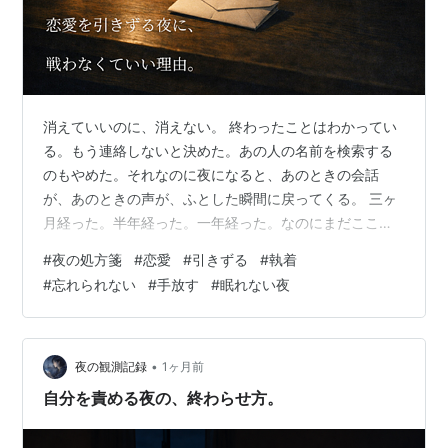
消えていいのに、消えない。 終わったことはわかってい
る。もう連絡しないと決めた。あの人の名前を検索する
のもやめた。それなのに夜になると、あのときの会話
が、あのときの声が、ふとした瞬間に戻ってくる。 三ヶ
月経った。半年経った。一年経った。なのにまだここに
いる。 日中はなんとか過ごせる。仕事に集中していれ
#
夜の処方箋
#
恋愛
#
引きずる
#
執着
ば、考えない。でも電車の中でふいに思い出す。似た香
#
忘れられない
#
手放す
#
眠れない夜
りに反応する。誕生日の前後がやたらと苦しい。共通の
知り合いのSNSに反応してしまう。自分でも「もういい
加減にしてほしい」と思っているのに、止まらない。 ──
こんな夜、ありませんか もう好きじゃないと思う。でも
•
夜の観測記録
1ヶ月前
思い出す。嫌いになろうとすればするほど…
自分を責める夜の、終わらせ方。