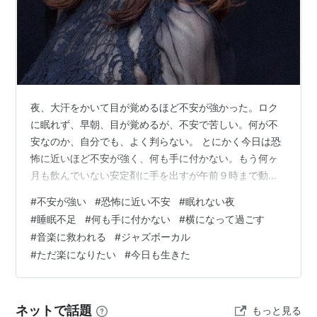
夜、大汗をかいて目が覚めるほど不安が強かった。ロク
に眠れず、早朝、目が覚めるが、不安で苦しい。何が不
安なのか、自分でも、よく判らない。 とにかく今日は恐
怖に近いほど不安が強く、何も手に付かない。もう何ヶ
月も飲んでいない安定剤に手を出すが午前９時まで動け
なかった。 もう、その苦しさといったら。不安で押し潰
#
不安が強い
#
恐怖に近い不安
#
眠れない夜
されそうという言葉があるが、身体の前後から圧迫され
#
睡眠不足
#
何も手に付かない
#
横になって過ごす
ているようだ。 横になり耳の中にワイヤレスイヤフォン
#
音楽に救われる
#
ジャズボーカル
を突っ込み、土岐麻子さんの初期のジャズボーカルを聴
#
ただ楽になりたい
#
今日も生きた
いているうちに少し良くなった。 しかし、本当、苦しく
て何もできないし、何も楽しめそうもない。ただ楽にな
りたい一心で、午前中が終わった。"Smil…
ネットで話題
もっと見る