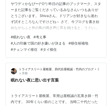
サワディかなぴー(^O^) 昨日の記事のブックマーク、スタ
ーまた記事をご覧くださっているみなさんいつもありが
とうございます。 Shivaさん、ドリアンが好きなら迷わ
ず試すところなんですけどね～ さて、今ブログを書き始
めながらふと外の鳥の鳴き声に耳を傾けると、うぐいす
ではないですが、そんな感じの鳴き声の鳥がすぐそばで
#
眠れない夜
#
考え事
鳴いています。 自宅にいて聞こえる鳥の鳴き声ですが、
#
人の印象で国の好き嫌いが決まる
#
移住候補地
ジャングルにいそうな鳴き声の鳥がいるかと思えば、鳴
#
チェンマイ移住
#
タイ移住
き声を言葉で表現できないようなおもしろい鳴き声の鳥
もいておもしろいです。 さて、次の暫定移住先を９割決
めていたんですが、ここへ来てちょっと別の魅力的な候
•
トライアスリート屋根屋、四代目屋根誠・竹内のブログ
2
補地が出て来ました。 既に複数…
ヶ月前
眠れない夜に思い出す言葉