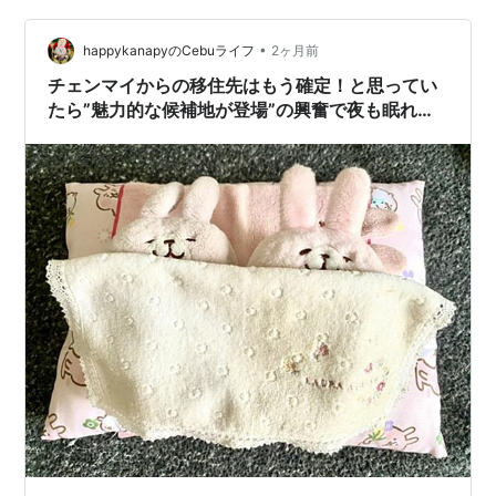
間、ミニストップに行ったらポムポムプリンくじが あっ
たので２回だけ引いてきました。 狙いはマフィンくんの
•
happykanapyのCebuライフ
2ヶ月前
ぬいバッジかぬいぐるみ系…
チェンマイからの移住先はもう確定！と思ってい
たら”魅力的な候補地が登場”の興奮で夜も眠れな
かった💦