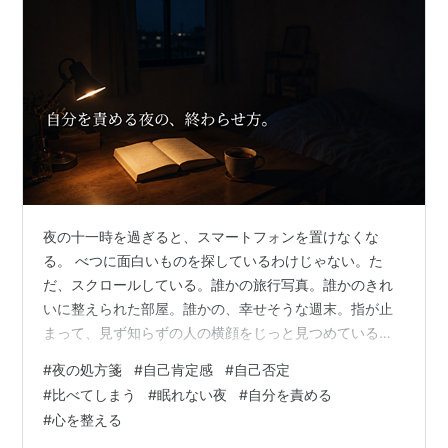
夜の十一時を過ぎると、スマートフォンを置けなくな
る。 べつに面白いものを探しているわけじゃない。た
だ、スクロールしている。誰かの旅行写真。誰かのきれ
いに整えられた部屋。誰かの、幸せそうな週末。指が止
まって、見ず知らずの人の横顔をじっと見つめている自
分に気づく。 「なんで私は、こんな夜にこんなことをし
#
夜の処方箋
#
自己肯定感
#
自己否定
ているんだろう」 そう思いながらも、スマートフォンを
#
比べてしまう
#
眠れない夜
#
自分を責める
閉じられない。 ── こんな夜、ありませんか 朝はちゃん
#
心を整える
と仕事をした。頼まれた仕事も、頼まれていない仕事も