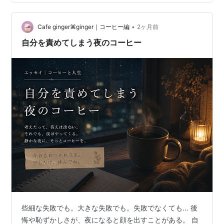
全部やった。後輩の相談にも乗った。でも夜になると、
なんかもう全部がダメな気がしてくる。私は何をやって
も足りない。誰かと比べて、また落ちていく。…
•
Cafe ginger⌘ginger｜コーヒー編
2ヶ月前
自分を責めてしまう夜のコーヒー
些細な失敗でも。大きな失敗でも。失敗でなくても… 後
悔や恥ずかしさが、夜になると顔を出すことがある。 自