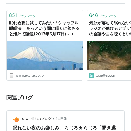
851
646
ブックマーク
ブックマーク
眠れぬ夜に試してみたい「シャッフル
気分が落ちて眠れない
睡眠法」 あっという間に眠りに落ちる
ラジオが聴けるアプリ
と海外で話題(2017年5月17日) - エキ
の会話や曲を聴くとい
サイトニュース(1/2)
ｗ」
www.excite.co.jp
togetter.com
関連ブログ
•
sawa-lifeのブログ
14日前
眠れない夜のお楽しみ。らじる★らじる「聞き逃