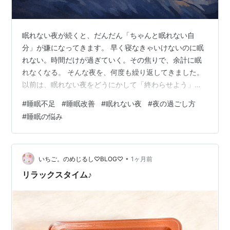
眠れない夜が続くと、だんだん「ちゃんと眠れない自
分」が嫌になってきます。 早く寝なきゃいけないのに眠
れない。時間だけが過ぎていく。その焦りで、余計に眠
れなくなる。 そんな夜を、何度も繰り返してきました。
以前は、眠れない夜をどうにかして「終わらせよう」と
していました。 「早く寝なきゃ」「今すぐ眠らなきゃ」
#
睡眠不足
#
睡眠改善
#
眠れない夜
#
夜の過ごし方
その気持ちが強くなるほど、時間はゆっくり進むように
#
睡眠の悩み
感じて、余計に苦しくなっていきました。 時計を見ては
焦り、目を閉じては「まだ眠れない」と嘆く。その繰り
返しでした。 眠れない時間は、単なる時間ではなく、
「失敗している時間」のように感じていたのだと思いま
•
いちご。のめじるし♡BLOG♡
1ヶ月前
す。 でもあるとき、気づいたんです。眠れ…
リラックスタイム♪