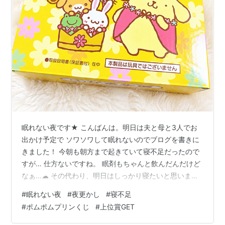
眠れない夜です★ こんばんは。明日は夫と母と3人でお
出かけ予定で ソワソワして眠れないのでブログを書きに
きました！ 今朝も朝方まで起きていて寝不足だったので
すが… 仕方ないですね。 眠剤もちゃんと飲んだんだけど
なぁ…☁ その代わり、明日はしっかり寝たいと思いま
す。 夫には車の移動中「寝ててもいいよ＾＾」と 言われ
#
眠れない夜
#
夜更かし
#
寝不足
たので眠さの限界が来たら 寝ようと思います。 本当はド
#
ポムポムプリンくじ
#
上位賞GET
ライブ中のお話するのも大好きだけど♡ 眠れそうだった
ら朝方でもいいので 少しでも寝ようと思います🎵 この