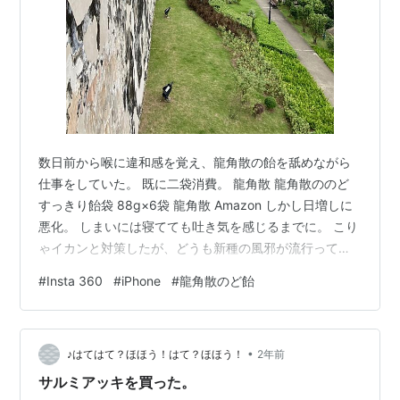
数日前から喉に違和感を覚え、龍角散の飴を舐めながら
仕事をしていた。 既に二袋消費。 龍角散 龍角散ののど
すっきり飴袋 88g×6袋 龍角散 Amazon しかし日増しに
悪化。 しまいには寝てても吐き気を感じるまでに。 こり
ゃイカンと対策したが、どうも新種の風邪が流行ってい
る模様。 前に病院でもらった炎症に対する薬があったの
#
Insta 360
#
iPhone
#
龍角散のど飴
で飲み始めた。 やっと落ち着いて起き上がれたが、トー
タル三日は死んでた。 おかげで続いていたウォーキング
も記録が途絶えるし、おまけに誕生日を寝て過ごすハメ
•
になるし。 どこで罹ったんだろうね？と考えたが、多
♪はてはて？ほほう！はて？ほほう！
2年前
分、博物館のあの人混み。 ちょうど無料開放日があり、
サルミアッキを買った。
後々なにかで使うだろ…