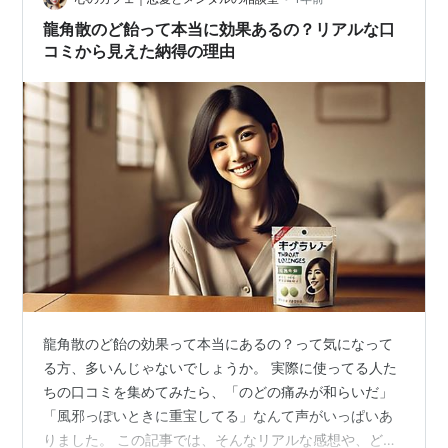
ます( ﾟдﾟ ) 横浜 フリー画像 で検索して出てきたやつ。
龍角散のど飴って本当に効果あるの？リアルな口
３月はじめ…
コミから見えた納得の理由
龍角散のど飴の効果って本当にあるの？って気になって
る方、多いんじゃないでしょうか。 実際に使ってる人た
ちの口コミを集めてみたら、「のどの痛みが和らいだ」
「風邪っぽいときに重宝してる」なんて声がいっぱいあ
りました。 この記事では、そんなリアルな感想や、どん