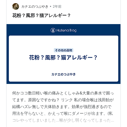
•
る。少しの辛抱。実家帰ろっかな。家族に会いたい。 今
カナエのつぶやき
2年前
日の救世主 我が家の晩ご飯
花粉？風邪？猫アレルギー？
何かココ数日軽い喉の痛みとくしゃみ&大量の鼻水で困っ
てます。原因なですかね？ リンク 私の場合喉は浅田飴が
結構ハズレ無しで大体効きます。効果が強烈過ぎるので
用法を守らないと、かえって喉にダメージが出ます。(私
コレやってしまいました…喉が少し弱くなってしまった>
<気を付けて！) リンク よくCMでやっているもう一つの