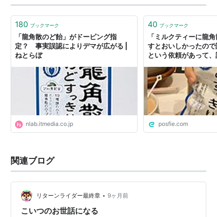
SNSなどで”謎の風邪”と呼ばれる症状を訴…
180
40
ブックマーク
ブックマーク
「龍角散のど飴」がドーピング指
「ミルクティーに龍角
定？ 事実誤認によりデマが広がる |
すとおいしかったので
ねとらぼ
という依頼があって、
→「チャイラテみたい
「組み合わせって不思
津々の反応が集まる
nlab.itmedia.co.jp
posfie.com
関連ブログ
•
リターンライダー最終章
9ヶ月前
こいつのお世話になる