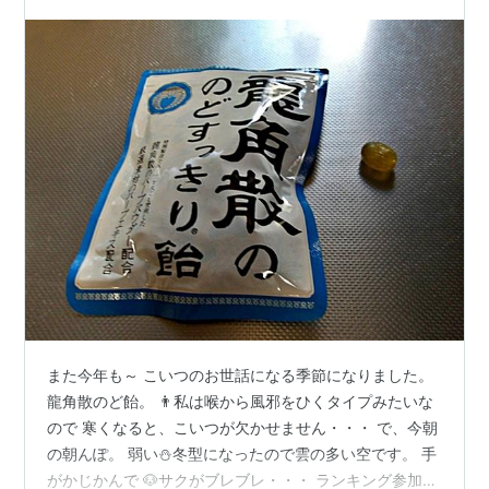
また今年も～ こいつのお世話になる季節になりました。
龍角散のど飴。 👨私は喉から風邪をひくタイプみたいな
ので 寒くなると、こいつが欠かせません・・・ で、今朝
の朝んぽ。 弱い⛄冬型になったので雲の多い空です。 手
がかじかんで 🐶サクがブレブレ・・・ ランキング参加中