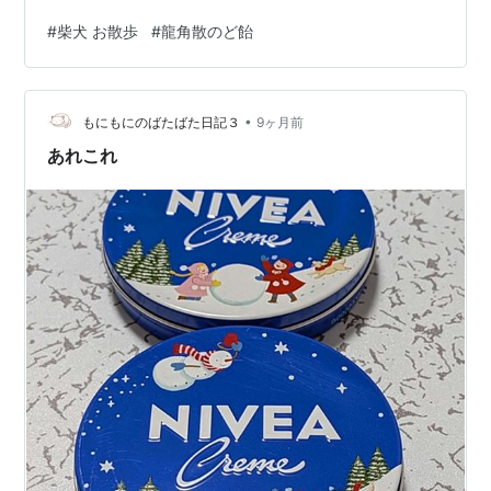
【公式】2023年開設ブログ
#
柴犬 お散歩
#
龍角散のど飴
•
もにもにのばたばた日記３
9ヶ月前
あれこれ