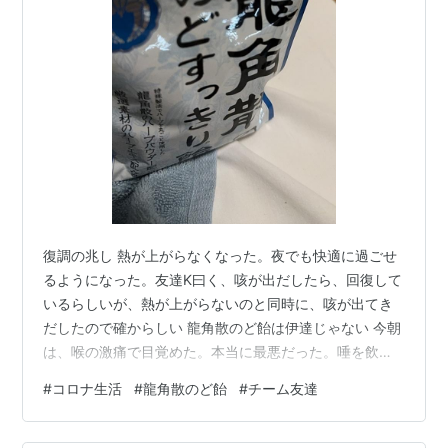
復調の兆し 熱が上がらなくなった。夜でも快適に過ごせ
るようになった。友達K曰く、咳が出だしたら、回復して
いるらしいが、熱が上がらないのと同時に、咳が出てき
だしたので確からしい 龍角散のど飴は伊達じゃない 今朝
は、喉の激痛で目覚めた。本当に最悪だった。唾を飲み
込むことすらできない激痛が僕を襲う。友達に頼んで、
#
コロナ生活
#
龍角散のど飴
#
チーム友達
龍角散のど飴を買ってきてもらった。最高に効くではな
いか。痛みから解放せれ、大谷の試合をいつも通り観戦
できた。 あと二日 土曜日になれば、外出できるようにな