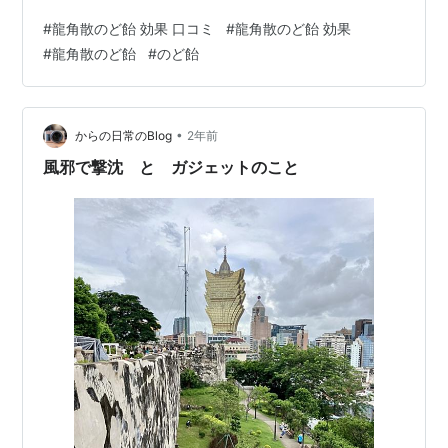
な人に向いてるのか、さらにはお得な買い方までぜーん
#
龍角散のど飴 効果 口コミ
#
龍角散のど飴 効果
ぶまとめてご紹介しています。 私自身もリピートしてる
#
龍角散のど飴
#
のど飴
からこそ感じた魅力や気になる点も正直にお伝えしてる
ので、これから試してみようかな～って思ってる方に
は、きっと参考になると思います。 のどのケア、ちょっ
と意識するだけで毎日がもっとラクになりますよ。 龍角
•
からの日常のBlog
2年前
散 龍角散ののどすっきり飴袋 88g×6袋…
風邪で撃沈 と ガジェットのこと