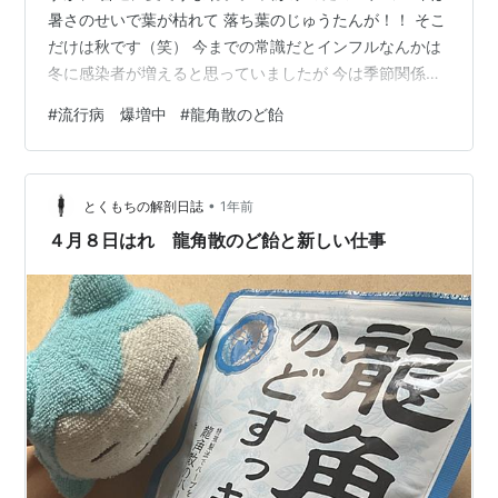
暑さのせいで葉が枯れて 落ち葉のじゅうたんが！！ そこ
だけは秋です（笑） 今までの常識だとインフルなんかは
冬に感染者が増えると思っていましたが 今は季節関係な
く、しかもこの暑い時期に 流行病が爆増しているそうで
#
流行病 爆増中
#
龍角散のど飴
すよ。 私の暮らす地域では爆増中です。 高校などを皮切
りに次々に学級閉鎖、 学年閉鎖が起きています。 そもそ
も風邪もそうですが、 免疫力の低い高齢者や小さな子ど
•
もたちが かかりやすいと思っていたけれど 高校生が学年
とくもちの解剖日誌
1年前
閉鎖って・・ 通常なら免疫低いと思えないけどね？ それ
４月８日はれ 龍角散のど飴と新しい仕事
だけ感染しや…