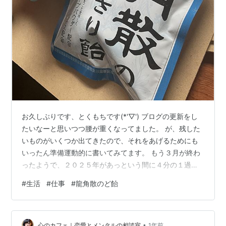
お久しぶりです、とくもちです(*'▽') ブログの更新をし
たいなーと思いつつ腰が重くなってました。 が、残した
いものがいくつか出てきたので、それをあげるためにも
いったん準備運動的に書いてみてます。 もう３月が終わ
ったようで、２０２５年があっという間に４分の１過ぎ
ているらしいです。世界の流れはどんどん早くなってい
#
生活
#
仕事
#
龍角散のど飴
きますね。 そして私はもたもたのんびりとしていました
が、２月末から新しい仕事を始めました🎉 色々と迷って
考えていたのですが今の生活や総合的に横浜で働くとい
•
う選択をしました( ﾟдﾟ )わー そうです、都会で働いてい
心のカフェ｜恋愛とメンタルの相談室
1年前