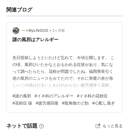
関連ブログ
•
一々MyLife2025
2ヶ月前
謎の風邪はアレルギー
先日投稿しようといたけど忘れて、今頃公開します。 こ
の頃、風邪ひいたかなとおもわれる症状があり、気にな
って調べたらたら、花粉が問題でしたね。福岡県長引く
迷の風邪のニュースをみてたので、それに寒暖の差が激
しいこの頃はだるいしわけわからない疲労感等々花粉症
ぽい、風邪ひいたような寒気も…。このくらいで病院行
#
謎の風邪
#
イネ科のアレルギー
#
イネ科の花粉症
くにもなんだかね、辛抱強く我慢してました。ニュース
#
花粉症 咳
#
疲労感回復
#
龍角散のど飴
#
心配し過ぎ
を読み納得する。 私はスギ花粉・ヒノキ花粉などの花粉
症は食べ物を気をつけたりして治ってはあるが寒暖差ア
レルギーなどはいやですね。季節の変わり目だし、夏は
ネットで話題
もっと見る
熱中症が冬でも…。 この下はリンク記事 ↘↘↘ いま、