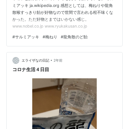
ミアッキ ja.wikipedia.org 感想としては、梅ねりや龍角
散喉すっきり飴が好物なので世間で言われる程不味くな
かった。ただ好物とまではいかない感じ。
www.nobel.co.jp www.ryukakusan.co.jp
#
サルミアッキ
#
梅ねり
#
龍角散のど飴
•
エライザなの日記
2年前
コロナ生活４日目