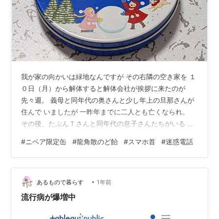
我が家の向かいは緑地なんですが その右隣の空き家を １
０日（月）から解体すると解体会社が挨拶に来たのが
先々週。 義母と同年代の奥さんと少し年上の旦那さんが
住んで いましたが 一昨年までに二人とも亡くなられ。
その後、たぶんＴさんと同年代の息子さんたちがいる よ
うですが 整理に来た風でも無く・・。 空き家になって２
#
ニベア限定缶
#
龍角散のど飴
#
スマホ首
#
迷惑電話
年？荷物ごと処分するんでしょうか？ 鉄筋だから 解体は
うるさいと思うんですよね～(-_-;) 道路を挟んだ１階の義
母部屋に居ると うるさいと思って ２部屋離れた３部屋目
•
の２階のリビングが一番遠いから 工事中は２階で過ごし
あるもので暮らす
1年前
ているのですが・・・ 月曜日は誰も来ず 火曜～金曜は
流行病が爆増中
家の中の物…