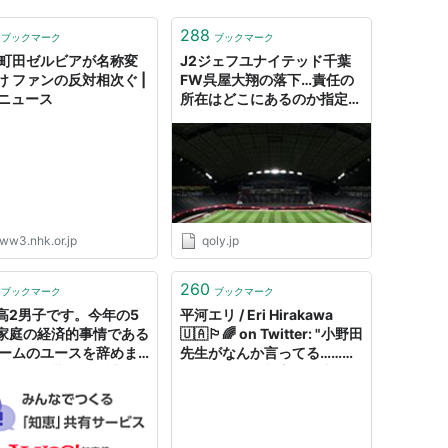
288
ブックマーク
ブックマーク
 町田ゼルビアが名称変
J2ジェフユナイテッド千葉
け ファンの反対相次ぐ |
FW呉屋大翔の落下…責任の
Kニュース
所在はどこにあるのか指定管
理者の株式会社札幌ドームに
直撃｜Qoly サッカーニュー
ス
ww3.nhk.or.jp
qoly.jp
260
ブックマーク
ブックマーク
高2男子です。今年の5
平河エリ / Eri Hirakawa
家庭の経済的事情である
🇺🇦🏳️‍🌈 on Twitter: "小野田
チームのユースを辞めま
先生がなんか言ってる……と
。ですが夢がまだ諦めら
思ったら、首相官邸が出して
どんな方法でもいいので
る文書本当に
... - Yahoo!知恵袋
「refugees（難民）」じゃ
なくて「evacuees from
Ukraine（ウクライナからの