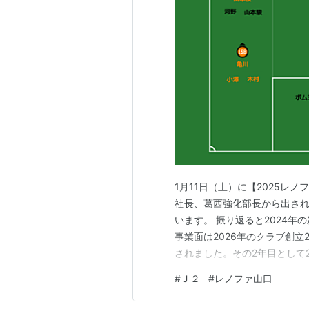
1月11日（土）に【2025レ
社長、葛西強化部長から出さ
います。 振り返ると2024
事業面は2026年のクラブ創
されました。その2年目として
な舵とりをしていくのか。そ
#
Ｊ２
#
レノファ山口
は醸成や拡大といった言葉が
ある方は最後までお読みいただ