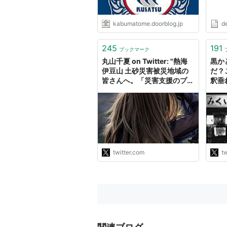
kabumatome.doorblog.jp
de
245
191
ブックマーク
丸山千夏 on Twitter: "熱海
黒かど
伊豆山 土砂災害被災地域の
だ？
皆さんへ。「災害支援のプ
釈垂
ロ」を自称する民間のボラン
う営
ティア団体から、敷地や建物
ので
などを「拠点」として提供し
の補
てほしいと言われても、むや
が「
みに貸さないで下さい。拠点
簡単
を手に入れると彼らは全国か
が一
ら仲間を呼び集め、…
は綺
twitter.com
tw
https://t.co/j2F6sUIHF9"
http