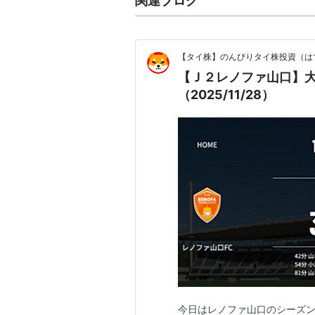
関連ブログ
【タイ株】のんびりタイ株投資（はて
【Ｊ２レノファ山口】
（2025/11/28）
今日はレノファ山口のシーズン