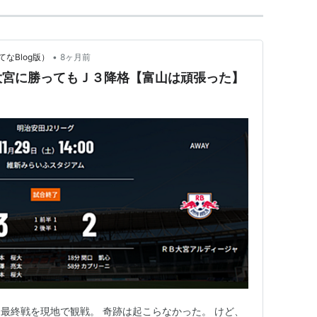
•
なBlog版）
8ヶ月前
大宮に勝ってもＪ３降格【富山は頑張った】
最終戦を現地で観戦。 奇跡は起こらなかった。 けど、