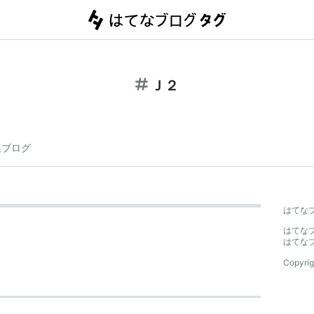
Ｊ２
連ブログ
はてな
はてな
はてな
Copyrig