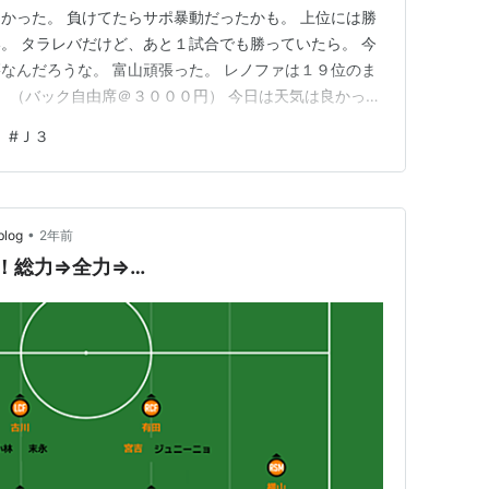
かった。 負けてたらサポ暴動だったかも。 上位には勝
。 タラレバだけど、あと１試合でも勝っていたら。 今
なんだろうな。 富山頑張った。 レノファは１９位のま
！ （バック自由席＠３０００円） 今日は天気は良かった
３の水に染まらないでください。 来年もそこそこ応援しま
#
Ｊ３
•
og
2年前
ト！総力⇒全力⇒…