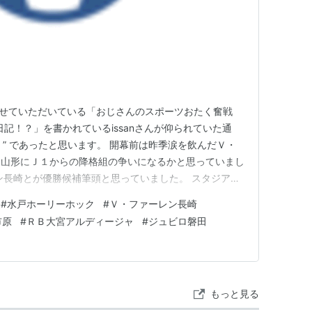
させていただいている「おじさんのスポーツおたく奮戦
い日記！？」を書かれているissanさんが仰られていた通
境 ” であったと思います。 開幕前は昨季涙を飲んだＶ・
オ山形にＪ１からの降格組の争いになるかと思っていまし
ン長崎とが優勝候補筆頭と思っていました。 スタジアム
ウス・ジェズスという、おそらくＪ１のクラブも獲得に動
#
水戸ホーリーホック
#
Ｖ・ファーレン長崎
すし。 確か今年から背番号も１０番になったような。
市原
#
ＲＢ大宮アルディージャ
#
ジュビロ磐田
ル１０…
もっと見る