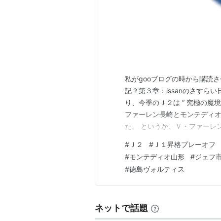
私がgooブログの時から購読
記？第３章：issanのさすら
り、今季のＪ２は ” 究極の魔
ファーレン長崎とモンテディ
た。 というか、Ｖ・ファーレ
シティが出来ましたし、マテ
#
Ｊ２
#
Ｊ１昇格プレーオフ
いたと思われるタレントもいま
#
モンテディオ山形
#
ジェフ
そうしていたら、まずオリジナ
#
徳島ヴォルティス
ネットで話題