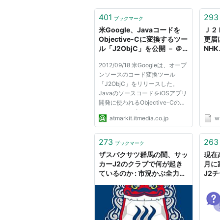
401
293
ブックマーク
米Google、Javaコードを
Ｊ２
Objective-Cに変換するツー
更届
ル「J2ObjC」を公開 － ＠
NH
IT
2012/09/18 米Googleは、オープ
ンソースのコード変換ツール
「J2ObjC」をリリースした。
JavaのソースコードをiOSアプリ
開発に使われるObjective-Cのソ
ースコードに変換できる。
atmarkit.itmedia.co.jp
w
Googleのオープンソースブログ
によると、同ツールではJavaコ
ードをiOSアプリケーションビル
273
263
ブックマーク
ドの一部とすることができ、生成
ザスパクサツ群馬の闇、サッ
現在
されたファイルの編...
カーJ2のクラブで何が起き
月に
ているのか : 市況かぶ全力２
J2
階建
した
れず
プロサ