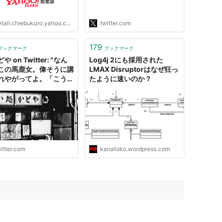
避難民）」になってる。 難
民認定しないってことですね
tail.chiebukuro.yahoo.co.jp
twitter.com
これ。…
https://t.co/4VKZlYn3J2"
179
ブックマーク
ブックマーク
や on Twitter: "なん
Log4j 2にも採用された
この馬鹿女。偉そうに講
LMAX Disruptorはなぜ狂っ
れやがってよ。「こうい
たように速いのか？
業スタイルは許されるも
は無い」ってお前はPTA
導委員かよ？ だいたい
お酒の場を愛する」とか
に「愛」なんてホザク奴
番胡散臭いんだよ。酒場
麗事ばかりじ…
itter.com
kanatoko.wordpress.com
s://t.co/xM6j2IlKwX"