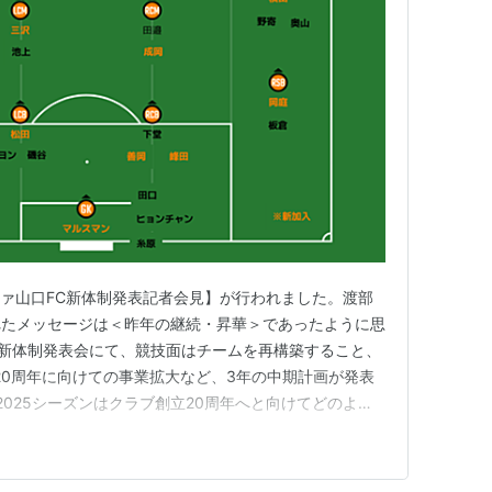
ノファ山口FC新体制発表記者会見】が行われました。渡部
れたメッセージは＜昨年の継続・昇華＞であったように思
年の新体制発表会にて、競技面はチームを再構築すること、
立20周年に向けての事業拡大など、3年の中期計画が発表
2025シーズンはクラブ創立20周年へと向けてどのよう
れが『継続・昇華』であったのかなと思います。個人的に
この中期計画にはあるのかなと感じていますので、お時間
けると幸…