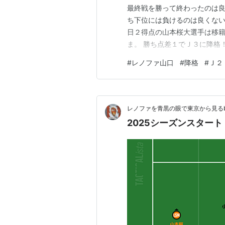
最終戦を勝って終わったのは良
ち下位には負けるのは良くない
日２得点の山本桜大選手は移籍
ま。 勝ち点差１でＪ３に降格
です。 （中山元気監督） Ｊ
#
レノファ山口
#
降格
#
Ｊ２
すから。 押してね
レノファを青黒の眼で東京から見るbl
2025シーズンスター