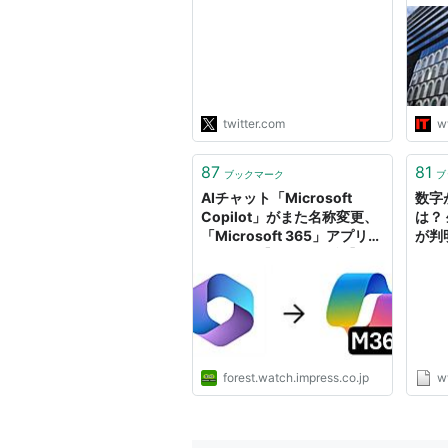
現行法の解釈を変えた後、下
* リスト：
リスト::○月○日
の長々続く条文案に差し替え
られた。「内閣の定めるとこ
ろにより」などの文言が、こ
の時入った。 初めて読んだ
時、わが目を疑う思いだっ
た。ここまでやる…
twitter.com
w
https://t.co/WnmdwqyJqL
"
87
81
ブックマーク
ブ
AIチャット「Microsoft
数字
Copilot」がまた名称変更、
は？
「Microsoft 365」アプリも
が判明
巻き添え【1月17日追記】／
エキ
今よりはわかりやすくなるか
らヨシッ！【やじうまの杜】
forest.watch.impress.co.jp
w