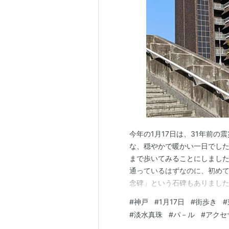
1953年 南井克巳（調教師・
1959年 山口百恵（歌手・
1962年 ジム・キャリー（俳
1968年 瀬名秀明（SF作家）
1970年 望月成晃（プロレスラー
1972年 平井堅（歌手）
1974年 マーク・ロビンソ
ズ）
1975年 トニー・ブラウン
今年の1月17日は、31年前
1978年 金子貴俊（タレント
な、穏やかで暖かい一日でした
まで歩いてみることにしました
フィクション
通っているはずなのに、初めて
1989年 桜咲刹那（魔法先生
念碑」という石碑もありました
はてなダイアラー・はてなスタ
のは初めてです。 とてもこじ
#
神戸
#
1月17日
#
街歩き
#
に育ち、来月で58年。 それ
#
淡水真珠
#
パ－ル
#
アクセ
没
着くころには、ちょうどお昼時