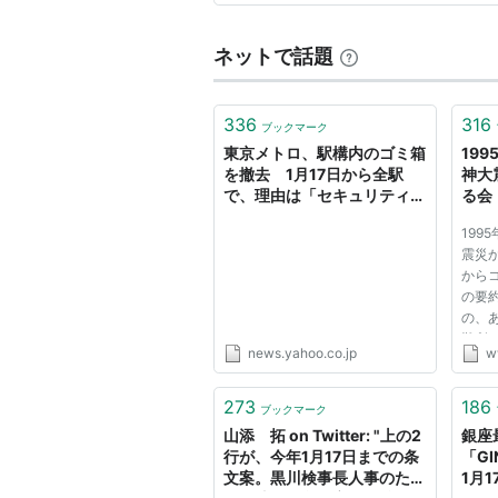
1942年 ヴァルター・フォン・
ネットで話題
2007年 阿部良雄（文学者。ボ
2010年 郷里大輔（声優）
336
316
ブックマーク
出来事
東京メトロ、駅構内のゴミ箱
19
を撤去 1月17日から全駅
神大
1991年 湾岸戦争勃発
で、理由は「セキュリティ強
る会
化」（J-CASTニュース） -
1995年 阪神・淡路大震災
199
Yahoo!ニュース
震災か
参照
から
の要
1月17日 - Wikipedia
の、
難所
1月17日 今日は何の日〜毎日が
news.yahoo.co.jp
w
るレ
もか
http://www.d4.dion.ne.jp/~war
され
273
186
ブックマーク
http://www.d4.dion.ne.jp/~wa
きま
山添 拓 on Twitter: "上の2
銀座
震...
http://www.d4.dion.ne.jp/~wa
行が、今年1月17日までの条
「G
文案。黒川検事長人事のため
1月