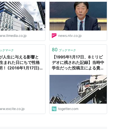
正広さん“女性とのトラブ
ル” 「現在まで説明出来て
いなかったことをお詫び」
（2025年1月17日掲載）｜
日テレNEWS NNN
ww.itmedia.co.jp
news.ntv.co.jp
80
ックマーク
ブックマーク
が人生に与える影響と
【1995年1月17日、8ミリビ
 生まれた日にちで性格
デオに残された記録】当時中
！ (2016年1月17日) -
学生だった投稿主による貴重
サイトニュース
な資料が公開、中には宙づり
になったバスの映像も #阪神
淡路大震災30年
ww.excite.co.jp
togetter.com