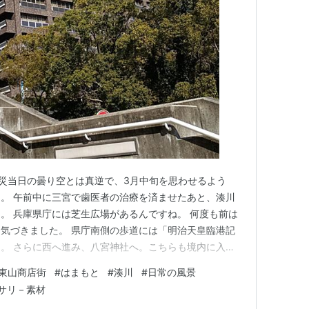
元騎手）
俳優）
優）
：DRAGON GATE）
ン（プロラグビー選手：神戸製鋼コベルコスティーラー
（プロラグビー選手：三洋電機ワイルドナイツ）
の震災当日の曇り空とは真逆で、3月中旬を思わせるよう
）
。 午前中に三宮で歯医者の治療を済ませたあと、湊川
。 兵庫県庁には芝生広場があるんですね。 何度も前は
気づきました。 県庁南側の歩道には「明治天皇臨港記
ネギま！）
。 さらに西へ進み、八宮神社へ。こちらも境内に入る
ッフ
んまりとした、静かなお社でした。 神戸に生まれ、神戸
東山商店街
#
はまもと
#
湊川
#
日常の風景
でも、まだまだ知らない場所がたくさんあります。 湊川に
サリ－素材
。 東山商店街の…