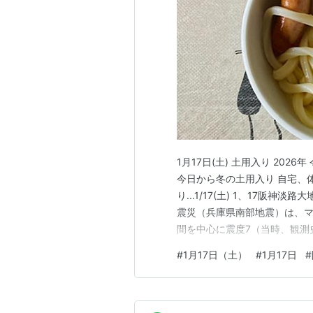
1月17日(土) 土用入り 2026年
今日から冬の土用入り 自宅、体調
り...1/17(土) 1、17阪神
震災（兵庫県南部地震）は、マ
間を中心に震度7（当時、観測
全壊約10万棟に及ぶ。ライフ
#
1月17日（土）
#
1月17日
#
朝の発生のために家屋倒壊や
の…