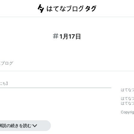
1月17日
連ブログ
にち
】
はてな
はてな
はてな
Copyrig
解説の続きを読む