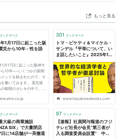
ライヘナウ（軍人）
ードレール研究者）
もっと見る
301
ブックマーク
ブックマーク
95年1月17日に起こった阪
トマ・ピケティ＆マイケル・
震災から10年 - 性を語
サンデル『平等について、い
ま話したいこと』2025年1
月17日緊急刊行！｜
5年1月17日に起こった阪神大
Hayakawa Books &
ら10年──いくつかの新聞
Magazines（β）
コメントを頼まれたので、そ
約を書いてみます。 震災後
あの暗闇のガレキの中で、避
で、校庭の隅で、男たちによ
記念日〜
ww.ahni.co.jp
www.hayakawabooks.com
イプ事件は頻発していたのに
かわらず、それらは一切報道
apon/data00/birth-0117.htm
ず、社会問題として浮上して
97
ブックマーク
ブックマーク
rapon/data04/death-0117.htm
せんでした。 いま、中越地
最大級の商業施設
【速報】社員関与報道のフジ
rapon/data02/media-0117.htm
INZA SIX」で大量閉店
テレビ社長が会見“第三者が
17日に14店舗が一斉撤退
入る調査委員会設置” 中居