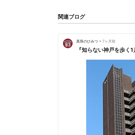
2006-01-17
2007-01-17
関連ブログ
2008-01-17
2009-01-17
2010-01-17
•
真珠のひみつ
7ヶ月前
2011-01-17
『知らない神戸を歩く1
記念日
誕生
著名人
1900年
長谷川海太郎（作家）
細川隆元（政治評論家）
1929年 村田英雄（歌手）
1935年 大久保清（死刑囚）