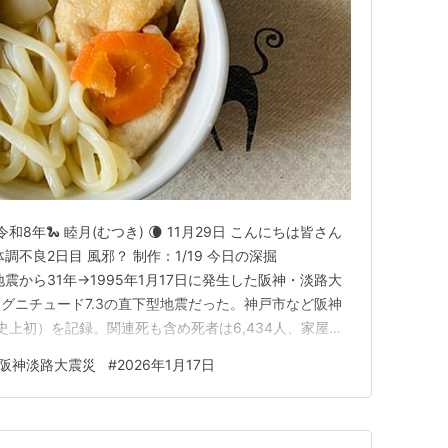
 令和8年🐍 睦月(むつき) 🌘 11月29日 こんにちは皆さん
不良2日目 風邪？ 制作：1/19 今日の深掘
淡路大地震から31年→1995年1月17日に発生した阪神・淡路大
グニチュード7.3の直下型地震だった。神戸市など阪神
史上初）を記録。関連死も含め死者は6,434人、家屋の
ラインや交通網の壊滅など甚大な被害をもたらした。早
阪神淡路大震災
#
2026年1月17日
火災などによる犠牲者が多かった。通電火災や家具など