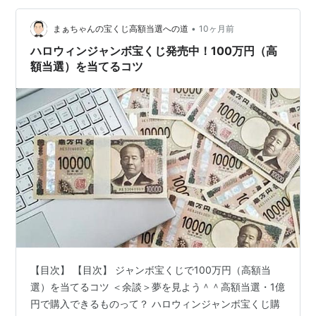
頻度を上げることで、理論的には当選のチャンスが増え
•
ます。ただし、これはギャンブル依存症のリスクを伴う
まぁちゃんの宝くじ高額当選への道
10ヶ月前
ので要注意。 ◎グループ購入 友人や家族と一緒に宝くじ
ハロウィンジャンボ宝くじ発売中！100万円（高
を購入することで…
額当選）を当てるコツ
【目次】 【目次】 ジャンボ宝くじで100万円（高額当
選）を当てるコツ ＜余談＞夢を見よう＾＾高額当選・1億
円で購入できるものって？ ハロウィンジャンボ宝くじ購