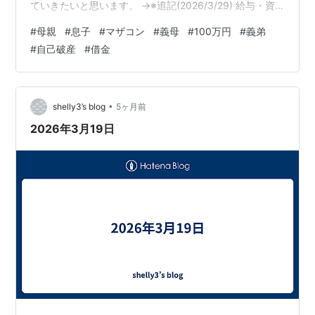
ていきたいと思います。 →※追記(2026/3/29) 給与・資
産状況を弁護士が整理したところ、自己破産ではなく個
#
母親
#
息子
#
マザコン
#
義母
#
100万円
#
義弟
人再生することになりました。それに伴い本記事ではタ
#
自己破産
#
借金
イトルのみ、個人再生と修正しました。 基本情報とし
て、 もく：難治性うつ病持ち子なし専業主婦。 夫：精神
疾患により昨年の秋に退職し、現在就職のために奮闘
中。 数年前、節税目的で私に黙って1200万の不動産ロー
•
shelly3’s blog
5ヶ月前
ンを組み、中古ワンル…
2026年3月19日