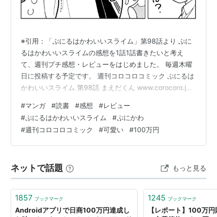
※引用：「ぷにるはかわいいスライム」第98話より ぷに
るはかわいいスライムの感想を1話1話書きたいと考え
て、週刊プチ感想・レビューをはじめました。 毎週木曜
日に投稿する予定です。 週刊コロコロコミック ぷにるは
かわいいスライム 第98話 まえだくん www.corocoro.jp
感想 なんでここにパイセンが！？って思ったら生霊だっ
#
マンガ
#
読書
#
感想
#
レビュー
た。 宝代さん、バカの思い付きで下が苦労するのをコタ
#
ぷにるはかわいいスライム
#
ぷにかわ
ローに伝えるはさすがにちょっとかわいそう。 まぁでも
#
週刊コロコロコミック
#
可愛い
#
100万円
最終的にはコタローの中にあるものを見出してくれた
し、結構色々、ほんと色々と道を歩んできた100万円貯め
る編が終わりを迎えそうですね。 その後はそのまま坊ち
ネットで話題
もっと見る
ゃんと編…
1857
1245
ブックマーク
ブックマーク
Androidアプリで日商100万円達成し
【レポート】100万