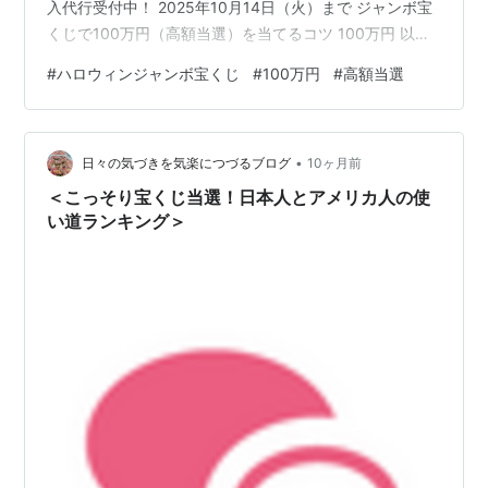
入代行受付中！ 2025年10月14日（火）まで ジャンボ宝
くじで100万円（高額当選）を当てるコツ 100万円 以下
のようなポイントを考慮することで、少しでも当選確率
#
ハロウィンジャンボ宝くじ
#
100万円
#
高額当選
を上げることができるかと思います。 ①過去の当選番号
を分析する 過去の当選番号を調べて、頻繁に出る数字や
パターンを見つける。統計的なデータを参考にすること
•
で傾向をつかむことができます。 ②購入するタイミング
日々の気づきを気楽につづるブログ
10ヶ月前
を変える 宝くじの販売開始直後や締切直前に購入する人
＜こっそり宝くじ当選！日本人とアメリカ人の使
が多いので、あ…
い道ランキング＞