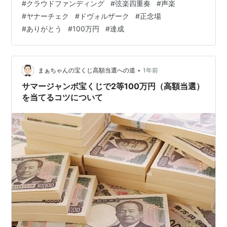
#
クラウドファンディング
#
弦楽四重奏
#
声楽
い！そして、本日（日本時間では8/21）７日目を終え
#
ヤナーチェク
#
ドヴォルザーク
#
正念場
て、54％になりました。どうぞ最後まで見守ってやって
#
ありがとう
#
100万円
#
達成
くださいませ！！よろしくお願いいたします。こちらに
↓↓↓クラファンサイトに毎日投稿している報告がありま
す。どうぞ読んでやってくださいね。 readyfor.jp ヤナー
チェクの名手、初来日グラッフェS…
•
まぁちゃんの宝くじ高額当選への道
1年前
サマージャンボ宝くじで2等100万円（高額当選）
を当てるコツについて