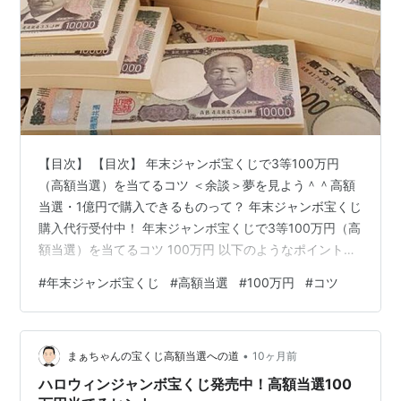
【目次】 【目次】 年末ジャンボ宝くじで3等100万円
（高額当選）を当てるコツ ＜余談＞夢を見よう＾＾高額
当選・1億円で購入できるものって？ 年末ジャンボ宝くじ
購入代行受付中！ 年末ジャンボ宝くじで3等100万円（高
額当選）を当てるコツ 100万円 以下のようなポイントを
考慮することで、少しでも当選確率を上げることができ
#
年末ジャンボ宝くじ
#
高額当選
#
100万円
#
コツ
るかと思います。 ①過去の当選番号を分析する 過去の
当選番号を調べて、頻繁に出る数字やパターンを見つけ
る。統計的なデータを参考にすることで傾向をつかむこ
•
とができます。 ②購入するタイミングを変える 宝くじ
まぁちゃんの宝くじ高額当選への道
10ヶ月前
の販売開始直後や締切直前に購入する人が多いので、あ
ハロウィンジャンボ宝くじ発売中！高額当選100
えて中間の時期に購入して…