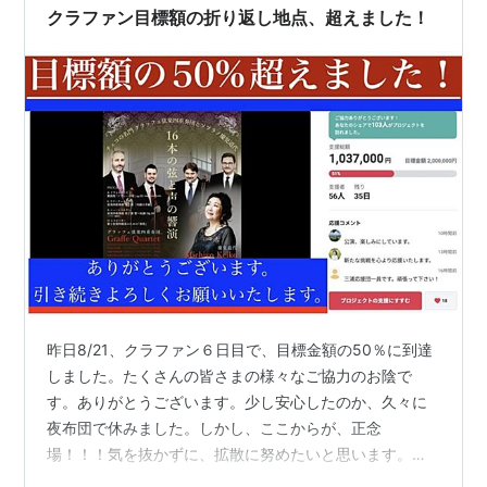
内緒で資格取得やスクールに通う（「会社の補助が出た
クラファン目標額の折り返し地点、超えました！
んだ」とごまか…
昨日8/21、クラファン６日目で、目標金額の50％に到達
しました。たくさんの皆さまの様々なご協力のお陰で
す。ありがとうございます。少し安心したのか、久々に
夜布団で休みました。しかし、ここからが、正念
場！！！気を抜かずに、拡散に努めたいと思います。皆
さま、どうか一度サイトの方をのぞいてやってくださ