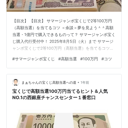
【目次】 【目次】 サマージャンボ宝くじで2等100万円
（高額当選）を当てるコツ ＜余談＞夢を見よう＾＾高額
当選・1億円で購入できるものって？ サマージャンボ宝く
じ購入代行受付中！ 2025年8月5日（火）まで サマージ
ャンボ宝くじで2等100万円（高額当選）を当てるコツ
100万円 以下のようなポイントを考慮することで、少し
#
サマージャンボ宝くじ
#
高額当選
#
100万円
#
コツ
でも当選確率を上げることができるかと思います。 ①過
去の当選番号を分析する 過去の当選番号を調べて、頻繁
に出る数字やパターンを見つける。統計的なデータを参
•
考にすることで傾向をつかむことができます。 ②購入す
まぁちゃんの宝くじ高額当選への道
1年前
るタイミングを変える 宝くじの販売開始直後や締切直前
宝くじで高額当選100万円当てるヒント＆人気
に購入する人が…
NO.1の西銀座チャンスセンター１番窓口