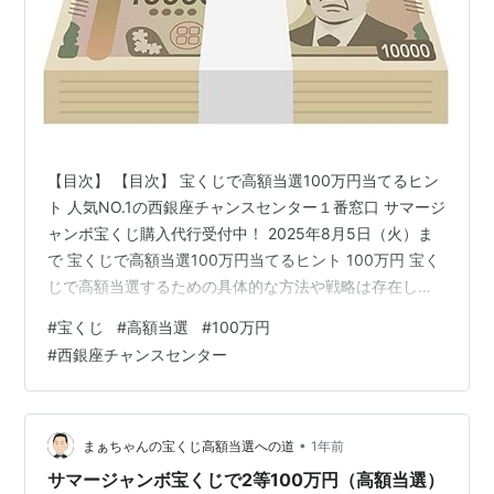
【目次】 【目次】 宝くじで高額当選100万円当てるヒン
ト 人気NO.1の西銀座チャンスセンター１番窓口 サマージ
ャンボ宝くじ購入代行受付中！ 2025年8月5日（火）ま
で 宝くじで高額当選100万円当てるヒント 100万円 宝く
じで高額当選するための具体的な方法や戦略は存在しま
せん。 宝くじの高額当選は完全に運によるので確実に当
#
宝くじ
#
高額当選
#
100万円
選する方法はない。しかし、いくつかの基本的なヒント
#
西銀座チャンスセンター
があります。 ◎購入頻度を上げる 宝くじの購入頻度を上
げることで、理論的には当選のチャンスが増えます。た
だし、これはギャンブル依存症のリスクを伴うので要注
意。 ◎グループ購入 友人や家族と一緒に宝くじを購入す
•
まぁちゃんの宝くじ高額当選への道
1年前
ることで、…
サマージャンボ宝くじで2等100万円（高額当選）