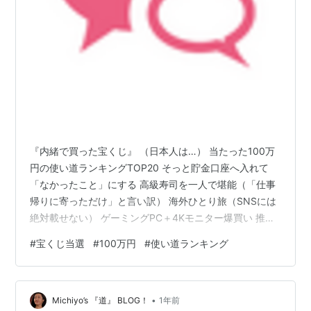
『内緒で買った宝くじ』 （日本人は…） 当たった100万
円の使い道ランキングTOP20 そっと貯金口座へ入れて
「なかったこと」にする 高級寿司を一人で堪能（「仕事
帰りに寄っただけ」と言い訳） 海外ひとり旅（SNSには
絶対載せない） ゲーミングPC＋4Kモニター爆買い 推し
のライブに全通（「偶然チケット取れたんだよ」とごま
#
宝くじ当選
#
100万円
#
使い道ランキング
かす） ブランド財布やバッグをこっそり新調（「セール
で安かったの！」） 温泉宿にひとり籠る贅沢ステイ ふる
さと納税で高級肉を注文 → 家族には「返礼品だよ」とシ
•
ラを切る ガチャに全突っ込み（履歴だけは絶対に隠す）
Michiyo’s 『道』 BLOG！
1年前