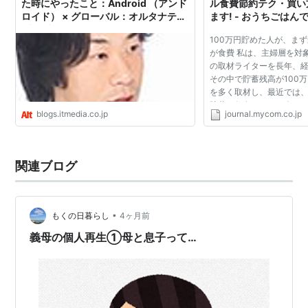
た時にやったこと：Android （アンド
ル食費節約テク・買い
ロイド） × グローバル：オルタナティ
ます! - おうちごはんで節
ブ・ブログ
マイコミジャーナル
100万円貯めた人が、ま
が食費 私は、主婦層を対
の取材ライターを長年、
その中で貯蓄残高が100
を多く取材し、最近では、1
貯蓄を保有している人た
blogs.itmedia.co.jp
journal.mycom.co.jp
てきました。収入増が望
ーナスや残業が減り...
関連ブログ
•
もくの日暮らし
4ヶ月前
義母の個人再生①母と息子って…