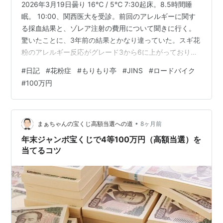
2026年3月19日曇り 16℃ / 5℃ 7:30起床。8.5時間睡
眠。 10:00、関西医大を受診。前回のアレルギーに関す
る採血結果と、ゾレア注射の費用について聞きに行く。
驚いたことに、3年前の結果とかなり違っていた。スギ花
粉のアレルギー反応がグレード3から6に上がっており、
ヒノキは5から3に下がっていたのだ。舌下免疫療法を始
#
日記
#
花粉症
#
もりもり亭
#
JINS
#
ロードバイク
めてから3年、スギ花粉の症状がかなり軽くなっていただ
#
100万円
けに、この結果にはびっくりした。検査方法の種類によ
って数値は変動するらしいが、これほど違うのであれ
ば、今後はアレルギー検査をしなくてもいいような気が
した。 非特異的IgE値は185.5と基準値を超えていたた
•
まぁちゃんの宝くじ高額当選への道
8ヶ月前
め、ゾレア…
年末ジャンボ宝くじで4等100万円（高額当選）を
当てるコツ