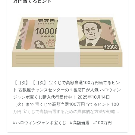
万円当てるヒント
【目次】 【目次】 宝くじで高額当選100万円当てるヒン
ト 西銀座チャンスセンターの１番窓口が人気 ハロウィン
ジャンボ宝くじ購入代行受付中！ 2025年10月14日
（火）まで 宝くじで高額当選100万円当てるヒント 100
万円 宝くじで高額当選するための具体的な方法や戦略は
存在しません。 宝くじの高額当選は完全に運によるので
#
ハロウィンジャンボ宝くじ
#
高額当選
#
100万円
確実に当選する方法はない。しかし、いくつかの基本的
なヒントがあります。 ◎購入頻度を上げる 宝くじの購入