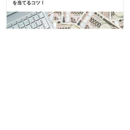
を当てるコツ！
【目次】 【目次】 サマージャンボ宝くじで2等100万円
（高額当選）を当てるコツ！ ＜余談＞夢を見よう＾＾高
額当選・1億円で購入できるものって？ サマージャンボ宝
くじ購入代行受付中！ 2025年8月5日（火）まで サマー
ジャンボ宝くじで2等100万円（高額当選）を当てるコ
ツ！ 100万円 以下のようなポイントを考慮することで、
#
サマージャンボ宝くじ
#
2等
#
100万円
#
高額当選
少しでも当選確率を上げることができるかと思います。