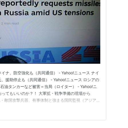
ナ、防空強化も（共同通信） - Yahoo!ニュース ナイ
援助停止も（共同通信） - Yahoo!ニュース ロシアの
油タンカーなど被害＝当局（ロイター） - Yahoo!ニ
わってもいいのか？！ 大軍拡・戦争準備の現場から
地・敵国攻撃兵器、有事体制と強まる国民監視（アジアプ
o!ニュース
/status/1985048731818094950 おそらく私たちの目的は、