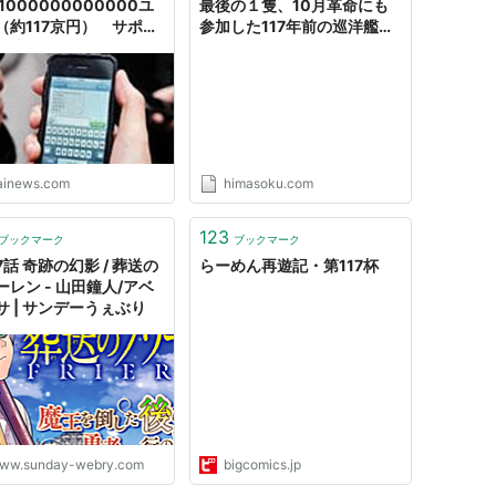
21000000000000ユ
最後の１隻、10月革命にも
（約117京円） サポセ
参加した117年前の巡洋艦を
間違いじゃない。払って
ご覧ください。 : 暇人＼
い」 : 痛いニュース(ﾉ
(^o^)／速報 - ライブドアブ
ログ
tainews.com
himasoku.com
123
ブックマーク
ブックマーク
7話 奇跡の幻影 / 葬送の
らーめん再遊記・第117杯
ーレン - 山田鐘人/アベ
サ | サンデーうぇぶり
ww.sunday-webry.com
bigcomics.jp