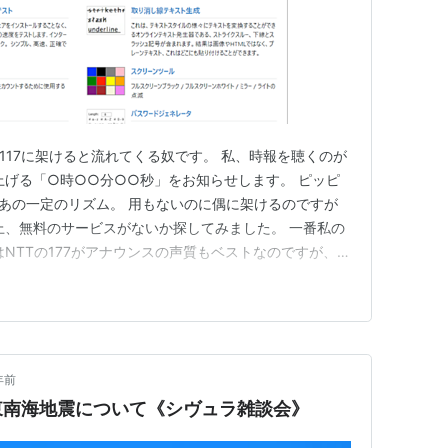
で117に架けると流れてくる奴です。 私、時報を聴くのが
上げる「○時○○分○○秒」をお知らせします。 ピッピ
くあの一定のリズム。 用もないのに偶に架けるのですが
上、無料のサービスがないか探してみました。 一番私の
NTTの177がアナウンスの声質もベストなのですが、つ
ってしまいます。 そこでネットに同じようなサービス
サービス jp.piliapp.com を見つけました。 ネッ
年前
東南海地震について《シヴュラ雑談会》