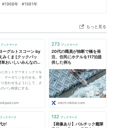
#
1968年
#
1981年
もっと見る
273
ブックマーク
ブックマーク
ヨーグルトスコーン by
20代の職員が独断で橋を発
えみくま [クックパッ
注、住民にホテルを117泊提
 簡単おいしいみんなのレ
供した例も
が117万品
ルにホットケーキミックスを
て、マーガリンをのせる。手
すり合わせるようにして、さ
らのパン粉状にする。
ookpad.com
xtech.nikkei.com
132
ブックマーク
ブックマーク
代が
【画像あり】バルチック艦隊