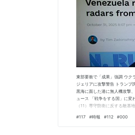
東部要衝で「成果」強調 ウクライ
ジェリアに攻撃警告 トランプ氏、
黒海に面した港に無人機攻撃、石
ュース 「戦争をする国」に変
（11）専守防衛に反する敵基
レス・ネットワーク） - Yaho
#
117
#
時報
#
112
#
000
https://x.com/elonmusk
知覚力…