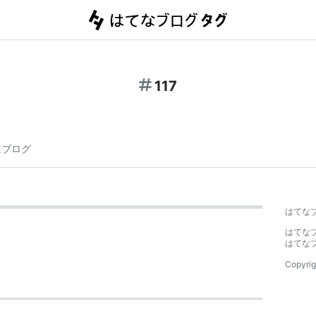
117
連ブログ
はてな
はてな
はてな
Copyrig