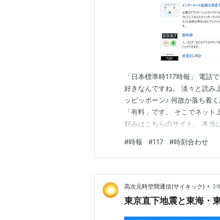
「日本標準時117時報」 電話
好きなんですね。 淡々と読み
ッピッポーン♪ 何故か落ち着
「有料」です。 そこでネット
好みはこちらのサイト。 本当は
ないだ時間だけ電話料金がかか
#
時報
#
117
#
時刻合わせ
がないか探していたところ、こちらの
ト上のNTP（時…
•
高次元時空間通信(サイキック)
3
東京直下地震と東海・