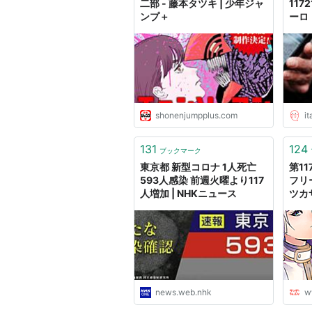
二部 - 藤本タツキ | 少年ジャ
117
ンプ＋
ーロ
ン「
くださ
∀`)
shonenjumpplus.com
i
131
124
ブックマーク
東京都 新型コロナ 1人死亡
第11
593人感染 前週火曜より117
フリ
人増加 | NHKニュース
ツカ
news.web.nhk
w