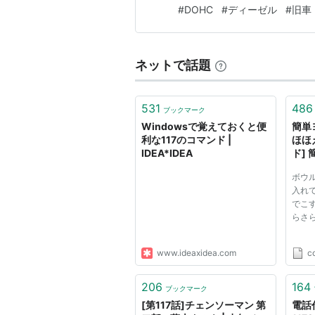
#
DOHC
#
ディーゼル
#
旧車
ネットで話題
531
486
ブックマーク
Windowsで覚えておくと便
簡単
利な117のコマンド |
ほほ
IDEA*IDEA
ド]
シピ
ボウ
入れ
でこ
らさ
www.ideaxidea.com
c
206
164
ブックマーク
[第117話]チェンソーマン 第
電話