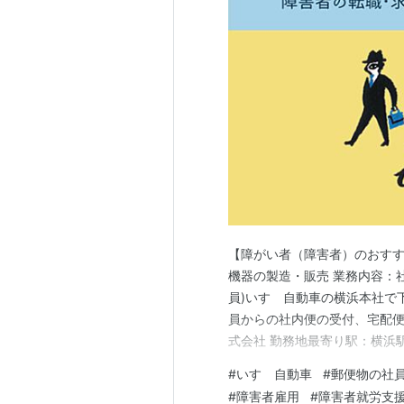
【障がい者（障害者）のおすす
機器の製造・販売 業務内容：
員)いすゞ自動車の横浜本社で
員からの社内便の受付、宅配便
式会社 勤務地最寄り駅：横浜
数、障がい者（障害者）のた
#
いすゞ自動車
#
郵便物の社
就職・転職に関するご相談をじ
#
障害者雇用
#
障害者就労支