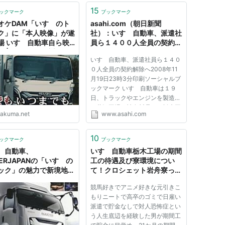
15
ックマーク
ブックマーク
オケDAM「いすゞのト
asahi.com（朝日新聞
ク」に「本人映像」が遂
社）：いすゞ自動車、派遣社
場 いすゞ自動車自ら映
員ら１４００人全員の契約解
集 | おたくま経済新聞
除へ - ビジネス
いすゞ自動車、派遣社員ら１４０
０人全員の契約解除へ2008年11
月19日23時3分印刷ソーシャルブ
ックマーク いすゞ自動車は１９
日、トラックやエンジンを製造す
る藤沢工場（神奈川県）と栃木工
takuma.net
www.asahi.com
場で働く派遣従業員と期間従業員
の全員計１４００人の契約を１２
月末で解除することを明らかにし
10
ックマーク
ブックマーク
た。契約期間が満了していない
ゞ自動車、
いすゞ自動車栃木工場の期間
人...
ERJAPANの「いすゞの
工の待遇及び寮環境につい
ック」の魅力で新境地開
て！クロシェット岩舟寮っ
: 市況かぶ全力２階建
て？社員が北斗の拳って本
競馬好きでアニメ好きな元引きこ
当？ ｜ 40歳までにFIREを目
もりニートで高卒のゴミで日雇い
指す！タテヤマブログセミリ
派遣で貯金なしで対人恐怖症とい
タイア伝説
う人生底辺を経験した男が期間工