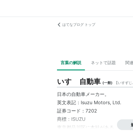
はてなブログ トップ
言葉の解説
ネットで話題
関
いすゞ自動車
(
一般
)
【
いすずじ
日本の自動車メーカー。
英文表記：Isuzu Motors, Ltd.
証券コード：7202
商標：
ISUZU
東京都品川区に本社がある。