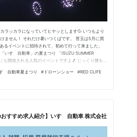
カラッカラになっていてヒヤッとします💦 いつもより
けません！ それだけ暑いつくばです。 苔玉は5月に買
末はあるイベントに招待されて、初めて行って来ました。
いすゞ自動車」の夏まつり 「ISUZU SUMMER
住民にも開放される人気のイベントですよ🎵 じっくり腰を据
いすゞの関連宿泊施設に泊まります。 エレベーターを
すゞ自動車夏まつり
#
ドローンショー
#
RED CLIFE
の絵とエンジンのクランクシャフトを使った照明がありま
のお…
おすすめ求人紹介】いすゞ自動車 株式会社