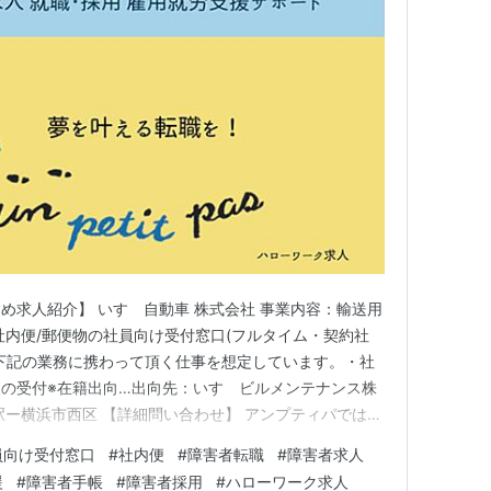
め求人紹介】 いすゞ自動車 株式会社 事業内容：輸送用
社内便/郵便物の社員向け受付窓口(フルタイム・契約社
下記の業務に携わって頂く仕事を想定しています。・社
の受付※在籍出向…出向先：いすゞビルメンテナンス株
駅ー横浜市西区 【詳細問い合わせ】 アンプティパでは多
めの求人をご用意しています。無料登録いただきましたら
員向け受付窓口
#
社内便
#
障害者転職
#
障害者求人
っくり伺います。 面接準備、就職まで丁寧に支援させ
援
#
障害者手帳
#
障害者採用
#
ハローワーク求人