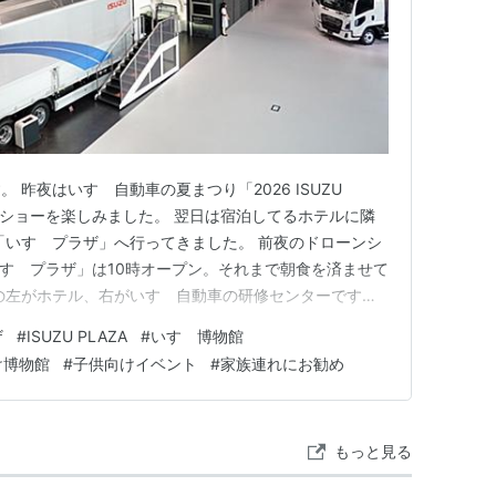
 昨夜はいすゞ自動車の夏まつり「2026 ISUZU
ローンショーを楽しみました。 翌日は宿泊してるホテルに隣
「いすゞプラザ」へ行ってきました。 前夜のドローンシ
いすゞプラザ」は10時オープン。それまで朝食を済ませて
の左がホテル、右がいすゞ自動車の研修センターです。
ます。桜並木になってるので春は綺麗だろうな✨️ 引地
ザ
#
ISUZU PLAZA
#
いすゞ博物館
鯉なんかも沢山泳いでました。 散歩にはうってつけの
け博物館
#
子供向けイベント
#
家族連れにお勧め
もっと見る