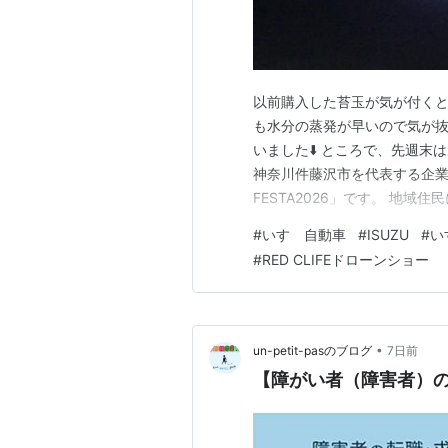
以前購入した苔玉が気が付くと
も水分の蒸発が早いので気が抜
いました⬇️ ところで、先週
神奈川件藤沢市を代表する企業「
FESTA2026」です。 地域
えて楽しみたいと言うことで、
#
いすゞ自動車
#
ISUZU
#
い
降りたらいすゞの古いモデル
#
RED CLIFEドローンショー
した。さすがは自動車メーカー
•
un-petit-pasのブログ
7日前
【障がい者（障害者）の