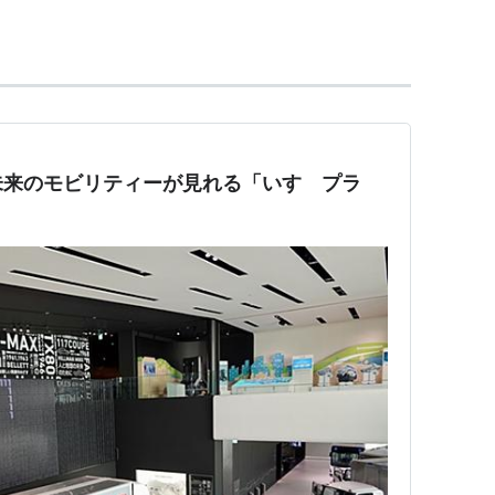
ィーゼルエンジンなど機器を製造している。
との合弁会社
ジェイ・バス
株式会社 に移管してい
未来のモビリティーが見れる「いすゞプラ
ズ
（
GM
）社と資本・技術・販売などで包括的に提携
資本提携については解消している。