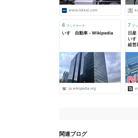
www.nikkei.com
k
8
7
ブックマーク
ブッ
いすゞ自動車 - Wikipedia
日産
いす
経営
コ b
ja.wikipedia.org
w
関連ブログ