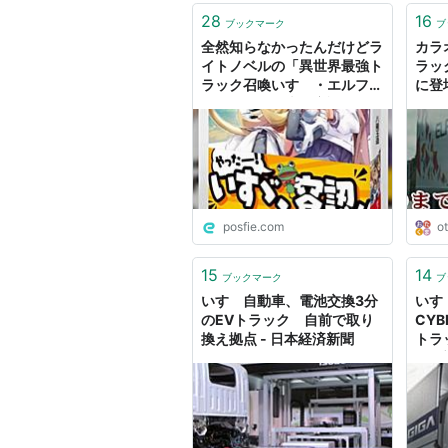
28
16
ブックマーク
ブ
全然知らなかったんだけどラ
カラ
イトノベルの「異世界最強ト
ラッ
ラック召喚いすゞ・エルフ」
に登
はいすゞ自動車が容認してい
像編
た話→公式「いすゞ自動車」
が本当に読んで引用してしま
う
posfie.com
o
15
14
ブックマーク
ブ
いすゞ自動車、電池交換3分
いす
のEVトラック 自前で取り
CYB
換え拠点 - 日本経済新聞
トラ
拓 