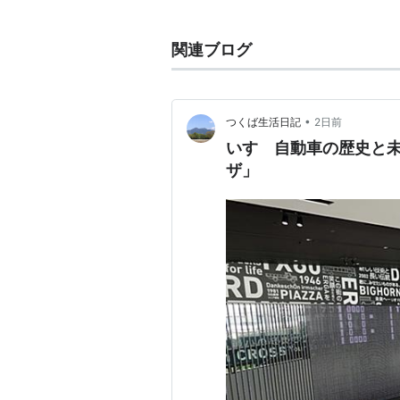
創業：1916年
会社設立：1937年4月9日
関連ブログ
主にトラックなどの商用車およびデ
バスの製造については、
日野自動車
る。
•
つくば生活日記
2日前
かつては乗用車も製造していた。
いすゞ自動車の歴史と
1971年に米国の
ゼネラルモーター
ザ」
していたが、2006年4月11日に
→
いすゞ
リスト::自動車