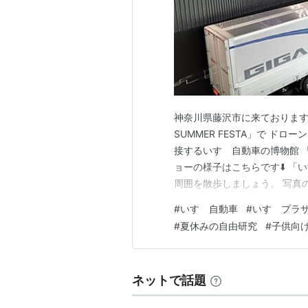
神奈川県藤沢市に来ております。
SUMMER FESTA」で ド
接するいすゞ自動車の博物館 
ョーの様子はこちらです⬇️ 「
周囲を散歩しましょう。 写真
近くを流れる引地川沿いを歩き
#
いすゞ自動車
#
いすゞプラ
川は割と綺麗で、川底も見えて
#
夏休みの自由研究
#
子供向
コースですよ🎵 ホテルに戻…
ネットで話題