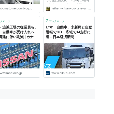
で貯金に目覚め、21か月の期間工
で貯金700万を貯めて底辺から抜
abumatome.doorblog.jp
teihen-kikankou-tateyama.com
け出し、FIREへ向けて頑張るブロ
グ！会社に依存せず効率的に生き
ていく方法や考え方や資産運用や
7
クマーク
ブックマーク
副業等を並行し、セミリタイア...
・追浜工場の従業員ら、
いすゞ自動車、米新興と自動
ゞ自動車が受け入れへ
運転でGO 広域でAI走行に
再建に伴い削減 | カナロ
道 - 日本経済新聞
y 神奈川新聞
ww.kanaloco.jp
www.nikkei.com