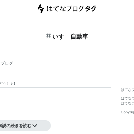
いすゞ自動車
連ブログ
どうしゃ
】
はてな
はてな
はてな
Copyrig
解説の続きを読む