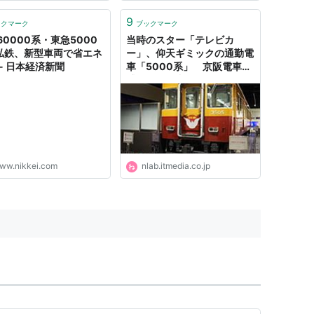
9
ックマーク
ブックマーク
60000系・東急5000
当時のスター「テレビカ
私鉄、新型車両で省エネ
ー」、仰天ギミックの通勤電
 - 日本経済新聞
車「5000系」 京阪電車で
感じる「昭和あの頃」ぶらり
旅（1/2） | ねとらぼ
ww.nikkei.com
nlab.itmedia.co.jp