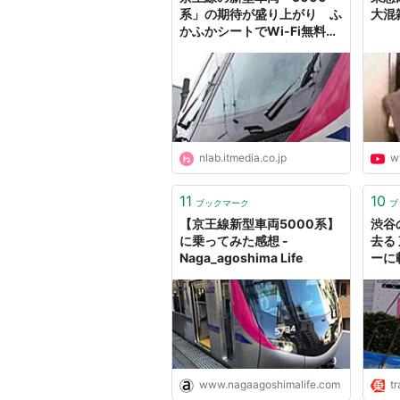
系」の期待が盛り上がり ふ
大混
かふかシートでWi-Fi無料
「座って帰れる座席指定列
車」2018年春導入（1/2） |
ねとらぼ
nlab.itmedia.co.jp
w
11
10
ブックマーク
ブ
【京王線新型車両5000系】
渋谷
に乗ってみた感想 -
去る
Naga_agoshima Life
ーに
乗り
www.nagaagoshimalife.com
tr