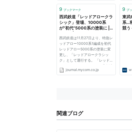
9
9
ブックマーク
ブ
西武鉄道「レッドアロークラ
東武
シック」登場、10000系
系…
が"初代"5000系の塗装に |
競う
ライフ | マイコミジャーナル
西武鉄道は11月27日より、特急レ
ッドアロー10000系1編成を初代
レッドアロー5000系の塗装に変
更し、「レッドアロークラシッ
ク」として運行する。 「レッド
アロークラシック」では、現在活
journal.mycom.co.jp
w
躍中の特急レッドアロー10000系
(写真左)1編成に、初代レッドアロ
ー5000系(同右)の塗装が施され
る 5000系は1969(昭和44)年10
月の西武...
関連ブログ