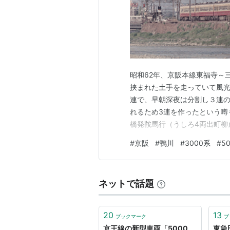
昭和62年、京阪本線東福寺～
挟まれた土手を走っていて風光
連で、早朝深夜は分割し３連
れるため3連を作ったという噂
橋発鞍馬行（うしろ4両出町柳
系京阪本線七条五条間昭和50年
#
京阪
#
鴨川
#
3000系
#
5
下線開通記念マークを付けた30
ネットで話題
20
13
ブックマーク
ブ
京王線の新型車両「5000
東急