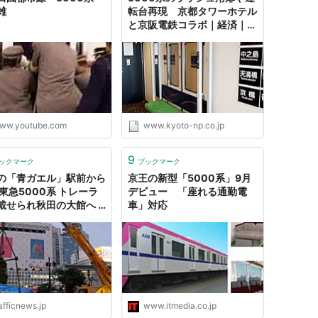
雑
転台再現 京都タワーホテル
と京阪電鉄コラボ｜経済｜地
域のニュース｜京都新聞
ww.youtube.com
www.kyoto-np.co.jp
9
ックマーク
ブックマーク
の「青ガエル」駅前から
京王の新型「5000系」9月
 東急5000系 トレーラ
デビュー 「座れる通勤電
載せられ秋田の大館へ |
車」対応
ものニュース
afficnews.jp
www.itmedia.co.jp