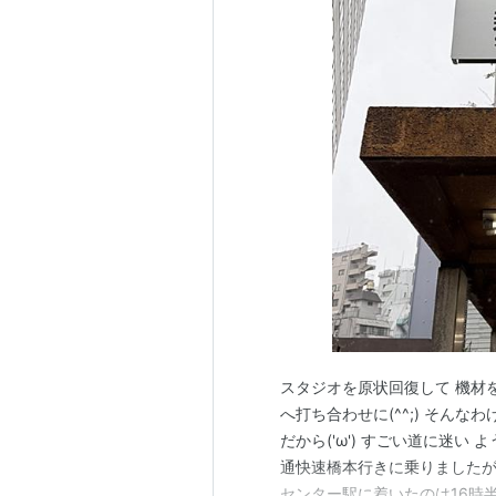
スタジオを原状回復して 機材
へ打ち合わせに(^^;) そん
だから('ω') すごい道に迷
通快速橋本行きに乗りましたが座れ
センター駅に着いたのは16時半