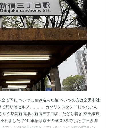
を全て下し ベンツに積み込んだ後 ベンツの方は楽天本社
なわけで帰りはセルフ。。。。ガソリンスタンドじゃないん
い ようやく都営新宿線の新宿三丁目駅にたどり着き 京王線直
ました!(^^)! 車輛は京王の5000系でした 京王多摩
頃でしたが 電車に揺られているうちにお腹が空き(^-^;