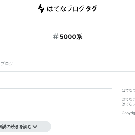
5000系
連ブログ
はてな
はてな
はてな
Copyrig
解説の続きを読む