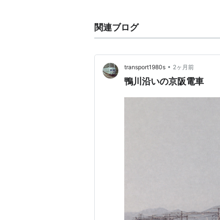
京王5000系
営団5000系電車
関連ブログ
西武5000系
伊豆箱根鉄道5000系電車
名鉄5000系
•
transport1980s
2ヶ月前
阪急5000系
鴨川沿いの京阪電車
京阪5000系
山陽電気鉄道5000系電車
JR四国5000系電車
関連
→
新5000系
→
旧5000系
→
5000形