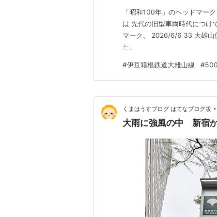
「昭和100年」のヘッドマークを
は 先代の旧型車両時代につけ
マーク。 2026/6/6 33 
た。
#
伊豆箱根鉄道大雄山線
#
50
•
くまはうすブログ はてなブログ版
大雨に強風の中 新宿