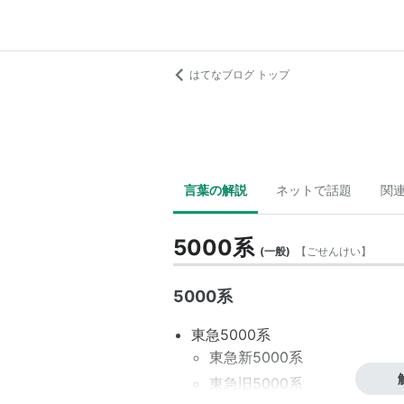
はてなブログ トップ
言葉の解説
ネットで話題
関
5000系
(
一般
)
【
ごせんけい
】
5000系
東急5000系
東急新5000系
東急旧5000系