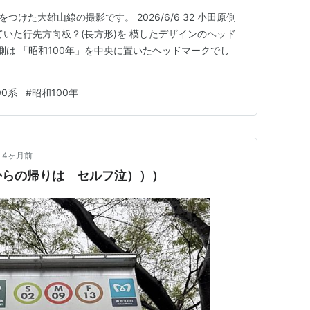
つけた大雄山線の撮影です。 2026/6/6 32 小田原側
ていた行先方向板？(長方形)を 模したデザインのヘッド
大雄山側は 「昭和100年」を中央に置いたヘッドマークでし
00系
#
昭和100年
4ヶ月前
からの帰りは セルフ泣）））