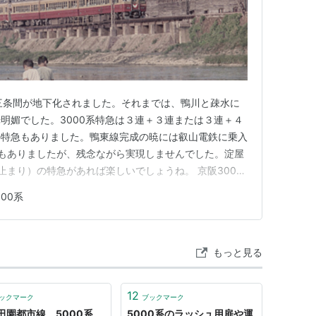
三条間が地下化されました。それまでは、鴨川と疎水に
明媚でした。3000系特急は３連＋３連または３連＋４
の特急もありました。鴨東線完成の暁には叡山電鉄に乗入
もありましたが、残念ながら実現しませんでした。淀屋
止まり）の特急があれば楽しいでしょうね。 京阪3000
頃 京阪5000系京阪本線七条五条間昭和50年頃 京都地
000系
00系 地下化直後の三条駅昭和62年
もっと見る
12
ックマーク
ブックマーク
田園都市線 5000系
5000系のラッシュ用扉や運