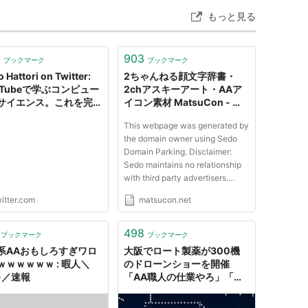
もっと見る
0
903
ブックマーク
ブックマーク
 Hattori on Twitter:
2ちゃんねる顔文字辞書・
uTubeで学ぶコンピュー
2chアスキーアート・AAア
サイエンス。これを完了
イコン素材 MatsuCon - 顔
ら実質学位を取ったよう
文字辞書ダウンロード
This webpage was generated by
ん。という話だが、すご
the domain owner using Sedo
これ・・・。全部無料で
Domain Parking. Disclaimer:
までの・・・。
Sedo maintains no relationship
s://t.co/xNHNvBM5Aa"
with third party advertisers.
Reference to any specific
itter.com
matsucon.net
service or trade mark is not
controlled by Sedo nor does it
constitute or imply its
498
ブックマーク
ブックマーク
association, endorsement or
系AAおもしろすぎワロ
大阪でロート製薬が300機
recommendation.
ｗｗｗｗｗｗ : 暇人＼
のドローンショーを開催
^)／速報
「AA職人の仕業やろ」「往
年の2ちゃんねる感」