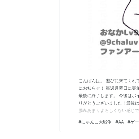
こんばんは。 遊びに来てくれ
にお知らせ！ 毎週月曜日に実
最後に終了します。 今後はボ
りがとうございました！最後は楽
腸💪あまりよろしくない感じで 
数もいい感じ、健康。 普通に
#
にゃんこ大戦争
#
AA
#
ゲー
すようにっていうか今を大事に
です。 なんだかんだで続いて