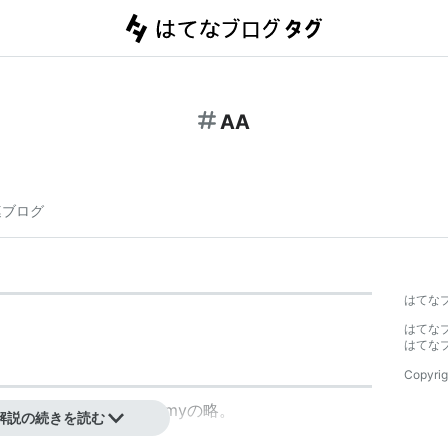
AA
連ブログ
はてな
はてな
はてな
Copyrig
PCゲーム
America’s Army
の略。
解説の続きを読む