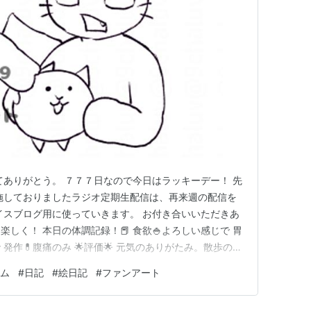
てありがとう。 ７７７日なので今日はラッキーデー！ 先
施しておりましたラジオ定期生配信は、再来週の配信を
イスブログ用に使っていきます。 お付き合いいただきあ
しく！ 本日の体調記録！📕 食欲🍚よろしい感じで 胃
発作💊腹痛のみ 🌟評価🌟 元気のありがたみ。散歩の歩
過ごせるありがたみを噛み締めております。 長く続きま
ム
#
日記
#
絵日記
#
ファンアート
生きていきたいね！ 今日は先ににゃんこ大戦争の日記
おります。…