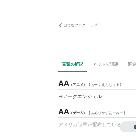
はてなブログ トップ
言葉の解説
ネットで話題
関
AA
(
アニメ
)
【
あーくえんじぇる
】
→アークエンジェル
AA
(
ゲーム
)
【
あめりかずあーみー
】
アメリカ陸軍が配布している無料の