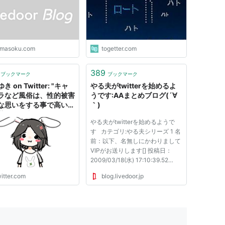
imasoku.com
togetter.com
389
ブックマーク
ブックマーク
き on Twitter: "キャ
やる夫がtwitterを始めるよ
ラなど風俗は、性的被害
うです:AAまとめブログ(´∀
な思いをする事で高い給
｀)
貰える仕事です。 セク
やる夫がtwitterを始めるようで
が嫌なら風俗で働くべき
す カテゴリ:やる夫シリーズ 1 名
ないです。 「他の仕事
前：以下、名無しにかわりまして
来ないので選択肢が無
VIPがお送りします[] 投稿日：
という人は生活保護をど
2009/03/18(水) 17:10:39.52
。 「キャバクラで働い
ID:tnVXwVDv0 ＿＿＿_ ／
性的な被害を受けない」
itter.com
blog.livedoor.jp
＼ （ ;;;;( ／ ＿ノ ヽ__＼)
うのは嘘です。
;;;;) ／ （─） （─ /;;／
s://t.co/Aa5uWW5P4
暇だお・・・ | （__
人__） l;;,´ ...