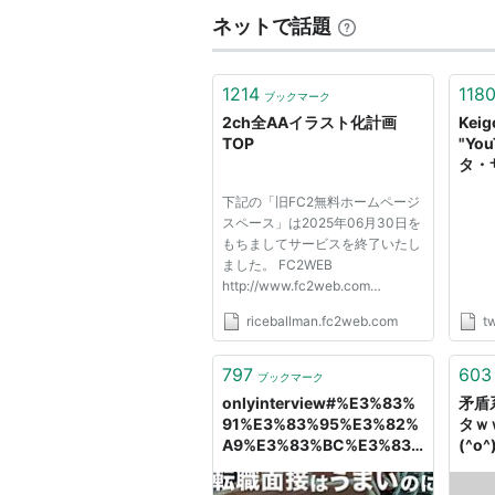
ネットで話題
1214
118
ブックマーク
2ch全AAイラスト化計画
Keigo
TOP
"Yo
タ・
した
下記の「旧FC2無料ホームページ
なも
スペース」は2025年06月30日を
いな
もちましてサービスを終了いたし
ここ
ました。 FC2WEB
http
http://www.fc2web.com
GOOSIDE
riceballman.fc2web.com
tw
http://www.gooside.com k-
free.net http://www.k-free.net
Easter http://www.easter.ne.jp
797
603
ブックマーク
55 STREET
onlyinterview#%E3%83%
矛盾
http://www.55street.net
91%E3%83%95%E3%82%
タｗ
ZERO_CITY.com
A9%E3%83%BC%E3%83
(^o
http://www.zero-city.com OJIJ...
%9E%E3%83%B3%E3%82
%B9%E3%81%8C%E4%BD