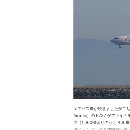
エアバス機が続きましたがこちら
Airlines）の B737 が
力（1,000機余りのうち 400機余り）
SFO ランキング参加中飛行機