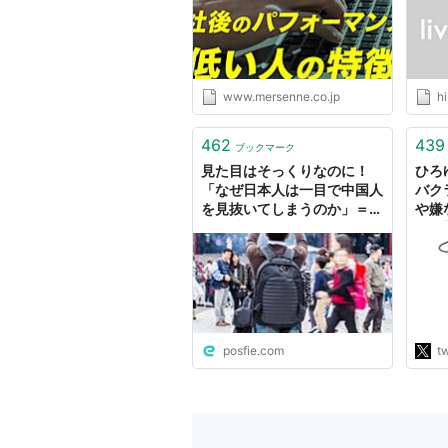
%8E%E3%81%84%E3%81
%AE%E3%81%AB%E9%9D
%A2%E6%8E%A5%E3%81
%A0%E3%81%91%E3%81
%86%E3%81%BE%E3%81
www.mersenne.co.jp
h
%84%E4%BA%BA%E3%81
%AA%E3%82%93%E3%81
462
439
%A6
ブックマーク
見た目はそっくりなのに！
ひろゆ
「なぜ日本人は一目で中国人
バク
を見抜いてしまうのか」＝中
や嫌
国 記事に、「AAがあるくら
料が
いだからあれで表現できる程
ハラ
度には違いがあるよね」「見
では
た目の問題じゃないからや
が出
ろ」など感想ツイート
い」
うぞ
ても
posfie.com
tw
とい
http
g"