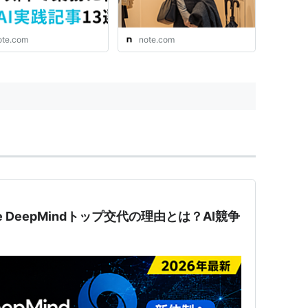
優しいAI画像生成の解説
ote.com
note.com
le DeepMindトップ交代の理由とは？AI競争