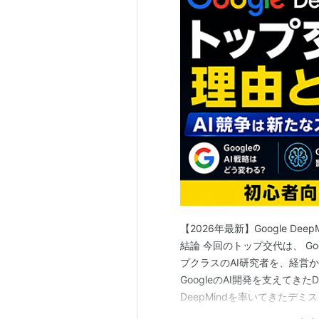
【2026年最新】Google D
結論 今回のトップ交代は、 Go
プクラスのAI研究者を、経営
GoogleのAI開発を支えてき
DeepMindを率いてきたデ
とが明らかになりました。 この