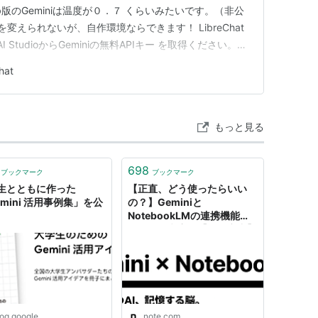
版のGeminiは温度が０．７ くらいみたいです。（非公
変えられないが、自作環境ならできます！ LibreChat
I StudioからGeminiの無料APIキー を取得ください。
miniを呼び出すことができます。 すると温度調整ができるんで
hat
てみました。温度的には下げてい…
もっと見る
698
ブックマーク
ブックマーク
生とともに作った
【正直、どう使ったらいい
mini 活用事例集」を公
の？】Geminiと
NotebookLMの連携機能に
ついての考察｜【AI研究中】
ただし
log.google
note.com