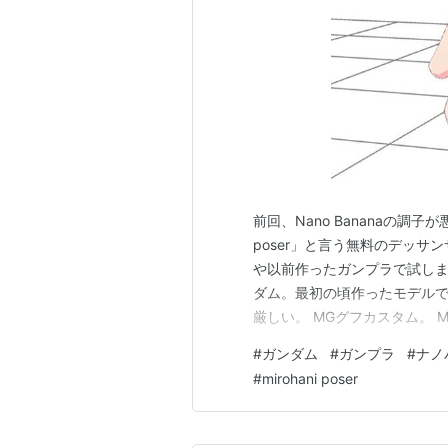
前回、Nano Bananaの調子
poser」と言う無料のデッ
や以前作ったガンプラで試しまし
ダム。最初の頃作ったモデルで
厳しい。 MGグフカスタム。 MG
ゴック。それなりに格好よくポー
#
ガンダム
#
ガンプラ
#
ナノ
ーズを維持したまま、テーブ
#
mirohani poser