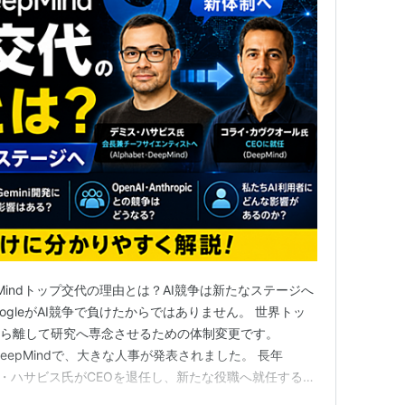
eepMindトップ交代の理由とは？AI競争は新たなステージへ
ogleがAI競争で負けたからではありません。 世界トッ
から離して研究へ専念させるための体制変更です。
たDeepMindで、大きな人事が発表されました。 長年
ミス・ハサビス氏がCEOを退任し、新たな役職へ就任するこ
ニュースを見て、 「GoogleのAI開発に問題があった