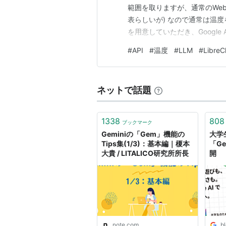
範囲を取りますが、通常のWeb
表らしいが) なので通常は温度を
を用意していただき、Google A
これでLibreChatからGe
#
API
#
温度
#
LLM
#
LibreC
すね。 なので0.2くらいにし
ネットで話題
1338
808
ブックマーク
Geminiの「Gem」機能の
大学
Tips集(1/3)：基本編｜榎本
「Ge
大貴 / LITALICO研究所所長
開
note.com
b