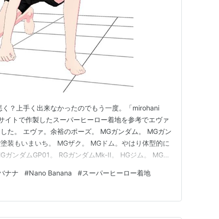
が悪く？上手く出来なかったのでもう一度。「mirohani
サンサイトで作製したスーパーヒーロー着地を参考でエヴァ
た。 エヴァ。余裕のポーズ。 MGガンダム。 MGガン
塗装もいまいち。 MGザク。 MGドム。やはり体型的に
ガンダムGP01。 RGガンダムMk-II。 HGジム。 MGズ
ジング。先端から銃口？ MGガンダムVer.Ka。 「ポ
バナナ
#
Nano Banana
#
スーパーヒーロー着地
ルの上にカッコよく並べてください」ポーズはバラバ…