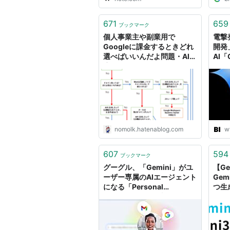
671
659
ブックマーク
個人事業主や副業用で
電撃
Googleに課金するときどれ
開発
選べばいいんだよ問題・AI対
AI「
応 2025年版（Google One
Cha
/ Google AI / Google
Busi
Workspace の比較）
Google Workspace使うと
Geminiが格安 - nomolkの
ブログ
nomolk.hatenablog.com
w
607
594
ブックマーク
グーグル、「Gemini」がユ
【Ge
ーザー専属のAIエージェント
Ge
になる「Personal
つ生
Intelligence」発表
えむ