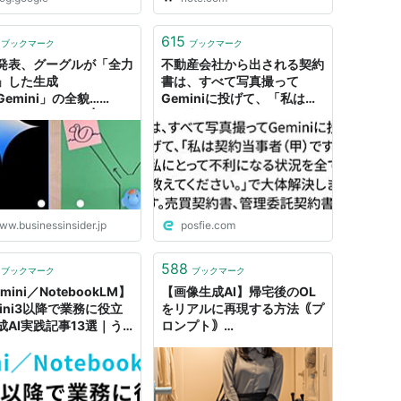
615
ブックマーク
ブックマーク
発表、グーグルが「全力
不動産会社から出される契約
」した生成
書は、すべて写真撮って
Gemini」の全貌…
Geminiに投げて、「私は契
tGPT超えするか |
約当事者（甲）です。私にと
ness Insider Japan
って不利になる状況を全て教
えてください。」で大体解決
します。売買契約書、管理委
託契約書、賃貸借契約書、全
部に使える。
ww.businessinsider.jp
posfie.com
588
ブックマーク
ブックマーク
mini／NotebookLM】
【画像生成AI】帰宅後のOL
mini3以降で業務に役立
をリアルに再現する方法｟プ
成AI実践記事13選｜う
ロンプト｠
ら
Midjourney/imageFX/Chat
GPT/Whisk/imagen4/Gem
ini/生成AI/AI美女/副業/AI副
業/Nan｜AI かわき｜世界一