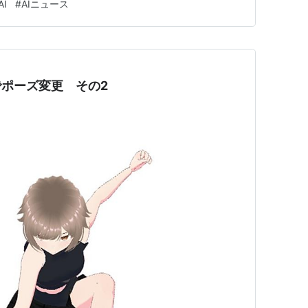
I
#
AIニュース
「OpenAIとの競争に負けているの？」 と感…
anaでポーズ変更 その2