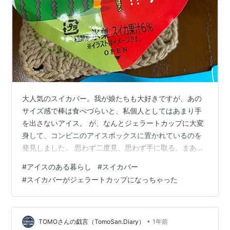
大人気のスイカバー。我が娘たちも大好きですが、あの
サイズ感で棒は食べづらいと、私個人としてはあまり手
を出さないアイス。 が、なんとジェラートカップに大変
身して、コンビニのアイスボックスに置かれているのを
発見しました。 思わず二度見、思わず手に取る。まあ、
試してみようかと。 そんなわけで、今日はスイカバーの
#
アイスのある暮らし
#
スイカバー
ジェラートを頂きました。 ふたを開けた瞬間、あのスイ
#
スイカバーがジェラートカップになっちゃった
カバーの香りがふわっと広がります。スイカの形のスイ
カバーに対して、こちらはそれっぽい色味の二層式。 形
違えども、お味の方はほぼスイカバー。種っぽい演出の
チョコチップも健在。 ただ、これジェラートなんです
•
TOMOさんの戯言（TomoSan.Diary）
1年前