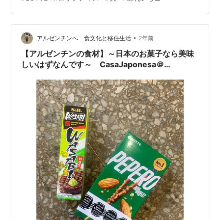
注意事項です！ ロッテ 爽 練乳いちごを食べてみた感想
成分・原材料を見てみよう 成分・特性（200ml）表示 原
材料表示 TOMO の 好き（うまい） or 嫌い（まずい）の
•
最終結果は ↓ あとがき ロッテ 爽 ブランド ロッテのパッ
アルゼンチンへ 食文化と移住生活
2年前
ケージの秘密...。 ロッテ 爽 が出来るまで…
【アルゼンチンの食材】～日本のお菓子なら美味
しいはずなんです～ CasaJaponesa＠
Hamburto2357