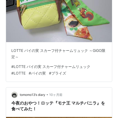
LOTTE パイの実 スカーフ付チャームリュック ～GiGO限
定～
#
LOTTE パイの実 スカーフ付チャームリュック
#
LOTTE
#
パイの実
#
プライズ
•
tomomo13’s diary
10ヶ月前
今夜のおやつ！ロッテ『モナ王 マルチバニラ』を
食べてみた！