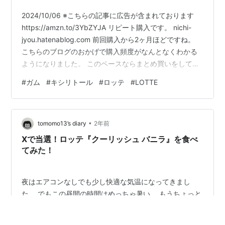
2024/10/06 ※こちらの記事に広告が含まれております
https://amzn.to/3YbZYJA リピート購入です。 nichi-
jyou.hatenablog.com 前回購入から2ヶ月ほどですね。
こちらのブログのおかげで購入頻度がなんとなくわかる
ようになりました。 このペースならまとめ買いをしても
良さそうです。 今回もこちら↓で購入いたしました。
#
ガム
#
キシリトール
#
ロッテ
#
LOTTE
【Amazon】 www.amazon.co.jp ベストセラー1位 【ト
クホ】ロッテ キシリトールガム フレッシュミント ファ
ミリーボトル 143g ロッテ Amazon 【楽天市場】ガムラ
•
ンキング デイリー 17位 ロッテ キシ…
tomomo13’s diary
2年前
Xで当選！ロッテ『クーリッシュ バニラ』を食べ
てみた！