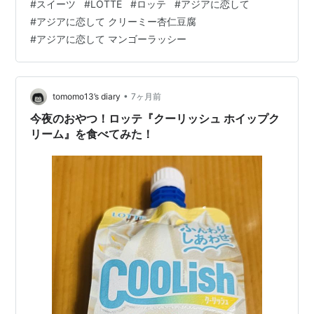
#
スイーツ
#
LOTTE
#
ロッテ
#
アジアに恋して
くかどうかは決めかねていたのですが、ホテルがGW明け
#
アジアに恋して クリーミー杏仁豆腐
と言うこともあり比較的安かったので予約しました。 イ
#
アジアに恋して マンゴーラッシー
ベント会場へ行くかどうかは別として、行きたいとこも
たくさんあるのでね‌😌 今日はこちらのブログではあまり
アップしない市販アイスです。 ロッテから新ブランドが
登場するのは10年ぶりだそう…
•
tomomo13’s diary
7ヶ月前
今夜のおやつ！ロッテ『クーリッシュ ホイップク
リーム』を食べてみた！