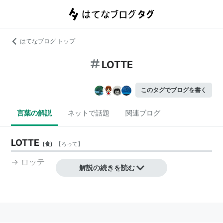
はてなブログ トップ
LOTTE
このタグでブログを書く
言葉の解説
ネットで話題
関連ブログ
LOTTE
(
食
)
【
ろって
】
→
ロッテ
解説の続きを読む