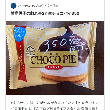
ッテ…
•
ハッチsunのブログ
9ヶ月前
甘党男子の戯れ事27 生チョコパイ350
※本ページには、ﾌﾟﾛﾓｰｼｮﾝが含まれています※ ☆ランキン
グ参加中☆ にほんブログ村 #ライフスタイル 数値目標を