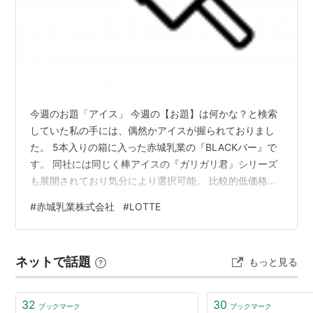
今週のお題「アイス」 今週の【お題】は何かな？と検索
していた私の手には、偶然かアイスが握られておりまし
た。 5本入りの箱に入った赤城乳業の『BLACKバー』で
す。 同社には同じく棒アイスの『ガリガリ君』シリーズ
も展開されており気分により選択可能。 比較的低価格帯
棒付きアイスのライバル？LOTTEの『チョコバナナ』と
#
赤城乳業株式会社
#
LOTTE
『あずきバー』も忘れてはいけません。 私の中でこの4
商品は100円以下の階級では【お手軽棒付きアイス四天
王】として長年にわたり君臨し続けておりますね。
ネットで話題
もっと見る
32
30
ブックマーク
ブックマーク