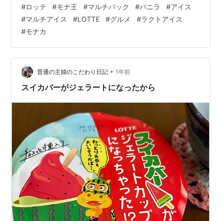
す。 マルチパックのアイスの値段を久しぶりに見てびっ
#
ロッテ
#
モナ王
#
マルチパック
#
バニラ
#
アイス
くり仰天。 こんなに高かったっけ？ってくらい高かっ
#
マルチアイス
#
LOTTE
#
グルメ
#
ラクトアイス
た。 アイスも値上げしていたんだと改めて思った。 色々
#
モナカ
値上げしすぎてみんな自然と痩せていくんじゃないかな
って心配になってきた。 tomomo13は太っていってるけ
どね。笑 （自慢してる場合じゃないよ） リンク 『モナ
王 マルチバニラ』は…
•
普通の主婦のこだわり日記
1年前
スイカバーがジェラートになったから