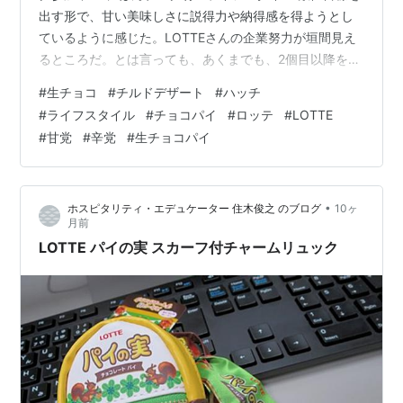
出す形で、甘い美味しさに説得力や納得感を得ようとし
ているように感じた。LOTTEさんの企業努力が垣間見え
るところだ。とは言っても、あくまでも、2個目以降を食
べた後の話だ。第一食感としては、なかなかの贅沢感を
#
生チョコ
#
チルドデザート
#
ハッチ
得ながら、ちょいと冷たい快感もありつつのしっかり甘
#
ライフスタイル
#
チョコパイ
#
ロッテ
#
LOTTE
いという、やっぱりこれはチョコパイだぁーと声を上げ
#
甘党
#
辛党
#
生チョコパイ
たくなったね。 前回シリーズリンク hatch51.com とい
うのは、この外見だけじゃわからないだろうが、これ、
アイスって言っていい感じの物なんだよー。正式にはチ
•
ホスピタリティ・エデュケーター 住木俊之 のブログ
10ヶ
ルドスウィー…
月前
LOTTE パイの実 スカーフ付チャームリュック