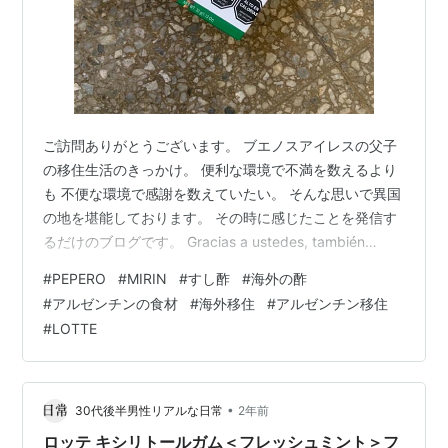
ご訪問ありがとうございます。 ブエノスアイレスの父子
の移住生活のきっかけ。 便利な環境で不満を数えるより
も 不便な環境で感謝を数えていたい。 そんな思いで異国
の地を堪能しております。 その時に感じたことを発信す
るだけのブログです。 Gracias a ustedes, también
personas en Argentina han podido verlo. Es un blog en
#
PEPERO
#
MIRIN
#
すし酢
#
海外の酢
japonés, así que no duden en traducirlo y echarle un
#
アルゼンチンの食材
#
海外移住
#
アルゼンチン移住
vistazo. ¡Si tienen alguna sugerencia, dejen un co…
#
LOTTE
•
30代後半男性リアルな日常
2年前
ロッテ キシリトールガム＜フレッシュミント＞フ