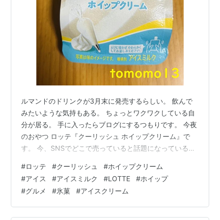
ルマンドのドリンクが3月末に発売するらしい。 飲んで
みたいような気持もある。 ちょっとワクワクしている自
分が居る。 手に入ったらブログにするつもりです。 今夜
のおやつ ロッテ『クーリッシュ ホイップクリーム』で
す。 今、SNSでどこで売っていると話題になっているア
イス。 セブンイレブンで手に入れました。 簡単に手に入
#
ロッテ
#
クーリッシュ
#
ホイップクリーム
ると何となく優越感を感じる。 めっちゃ幸せです。 リン
#
アイス
#
アイスミルク
#
LOTTE
#
ホイップ
ク 『クーリッシュ ホイップクリーム』はホイップクリー
#
グルメ
#
氷菓
#
アイスクリーム
ムらしいミルク感がある味を目指し、乳脂肪分を4.3％配
合したアイスミルクに仕上げたクーリッシュです。 発売
日は2026年1月12日。 税込み180円。 裏面。 製造者はロ