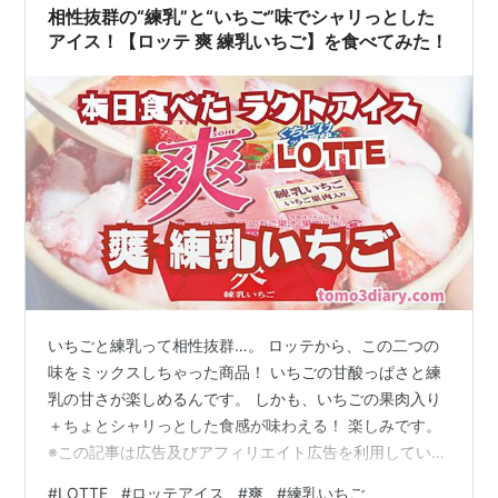
ね、だから私、練りました。ぜーんぶ混ぜち…
相性抜群の“練乳”と“いちご”味でシャリっとした
アイス！【ロッテ 爽 練乳いちご】を食べてみた！
いちごと練乳って相性抜群…。 ロッテから、この二つの
味をミックスしちゃった商品！ いちごの甘酸っぱさと練
乳の甘さが楽しめるんです。 しかも、いちごの果肉入り
＋ちょとシャリっとした食感が味わえる！ 楽しみです。
※この記事は広告及びアフィリエイト広告を利用していま
す 『ロッテ 爽 練乳いちご』を食べてみた！ はじめに…
#
LOTTE
#
ロッテアイス
#
爽
#
練乳いちご