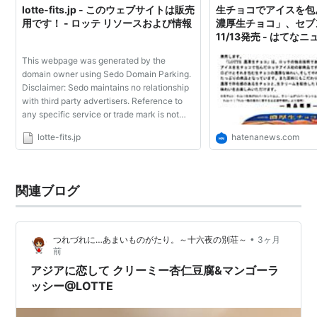
lotte-fits.jp - このウェブサイトは販売
生チョコでアイスを包ん
用です！ - ロッテ リソースおよび情報
濃厚生チョコ」、セブ
11/13発売 - はてな
This webpage was generated by the
domain owner using Sedo Domain Parking.
Disclaimer: Sedo maintains no relationship
with third party advertisers. Reference to
any specific service or trade mark is not
controlled by Sedo nor does it constitute or
lotte-fits.jp
hatenanews.com
imply its association, endorsement or
recommendation.
関連ブログ
•
つれづれに…あまいものがたり。～十六夜の別荘～
3ヶ月
前
アジアに恋して クリーミー杏仁豆腐&マンゴーラ
ッシー@LOTTE