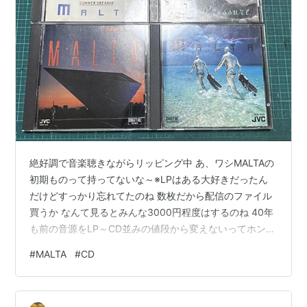
絶好調で音楽聴きながらリッピング中 あ、ワシMALTAの
初期ものって持ってないな～※LPはある大好きだったん
だけどすっかり忘れてたのね 数枚だから配信のファイル
買うか なんて見るとみんな3000円程度はするのね 40年
も前の音源をLP～CD並みの値段から変えないってホント
思考が硬直してる業界だよね そのくせ定期的に企画もの
#
MALTA
#
CD
でCDを1,500円でスポット販売したりするんだ もういい
や、中古CDで場所取るけど 1枚が600円、他が300円位
かな この時代の聴いてるとナニワエキスプレスとかヒミ