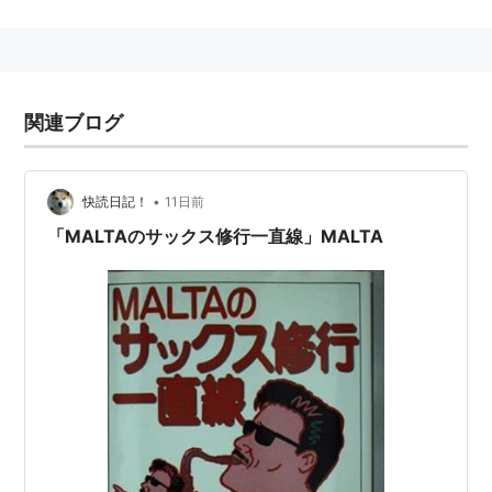
京都芸術大学
京都芸術短期大学
大阪芸術大学
関連ブログ
•
快読日記！
11日前
「MALTAのサックス修行一直線」MALTA