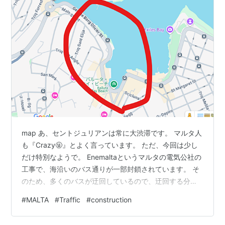
map あ、セントジュリアンは常に大渋滞です。 マルタ人
も『Crazy🤬』とよく言っています。 ただ、今回は少し
だけ特別なようで。 Enemaltaというマルタの電気公社の
工事で、海沿いのバス通りが一部封鎖されています。 そ
のため、多くのバスが迂回しているので、迂回する分時
間もかかるし他の道路も混んでいます。 2025年5月16日
#
MALTA
#
Traffic
#
construction
まで封鎖されているとか。元々渋滞を予想して早めに出
ている人々すら、時間に間に合わなくなっているようで