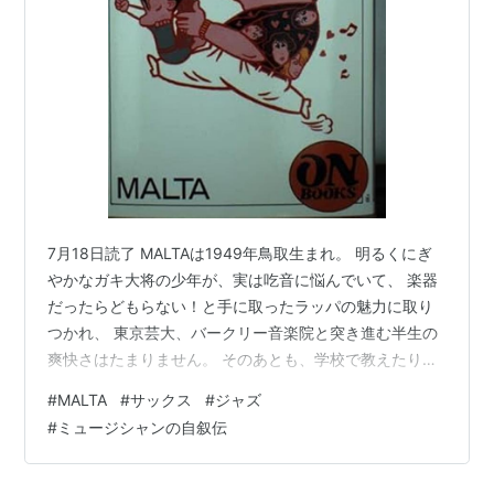
7月18日読了 MALTAは1949年鳥取生まれ。 明るくにぎ
やかなガキ大将の少年が、実は吃音に悩んでいて、 楽器
だったらどもらない！と手に取ったラッパの魅力に取り
つかれ、 東京芸大、バークリー音楽院と突き進む半生の
爽快さはたまりません。 そのあとも、学校で教えたり、
バンドのメンバーになったり、サックスから離れて転職
#
MALTA
#
サックス
#
ジャズ
したり（音楽関係の会社だった）、ライオネル・ハンプ
#
ミュージシャンの自叙伝
トン楽団から声がかかって活躍したり、日本で逆輸入デ
ビューを果たしてヒットを飛ばしたりする。 最近なかな
か聞かない「裸一貫」という言葉がありますが、まさに