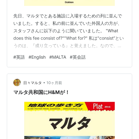
先日、マルタでとある施設に入場するための列に並んで
いました。すると、私の前に並んでいた外国人の方が、
スタッフさんに以下のように聞いていました。 "What
does this fee consist of?""What for?" 私は"consist”とい
うのは、『成り立っている』と覚えました。なので、以
下のように解釈しました。 "What does this fee consist
#
英語
#
English
#
MALTA
#
英会話
of?"『この料金は何で成り立ってるのですか？』"What
for?"『何のために？』 これをもし私が聞かれたら、『人
件費とか、光熱費とか維持費とか…？』とか考えてしま
•
って、返事に困るでしょう。 どう答えるのか…
日々マルタ
10ヶ月前
マルタ共和国にH&Mが！