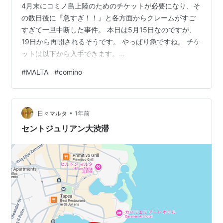
4月末にコミノ島上陸のためのチケットが必要になり、そ
の数日後に『急すぎ！！』と各方面からクレームがすご
すぎて一旦中断した事件。 本日は5月15日なのですが、
19日から再開されるそうです。 やっぱり急ですね。 チケ
ットは以下から入手できます。
https://blcomino.com/product/blue-lagoon/ コミノ島へ
#
MALTA
#
comino
行く予定の方はご注意ください。 -----●マルタに旅行や
留学に来る際、ガイドブックはとても重宝します。在住
者も日本で購入したりして参考にしています。 紙で購入
•
電子で読む ● 日本からマルタへ荷物を送るなら？ 📦 ポ
日々マルタ
1年前
チロジを使ってみた感想と、EMS・DHLとの比較…
セントジュリアン大渋滞