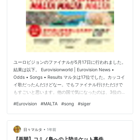
ユーロビジョンのファイナルが5月17日に行われました。
結果は以下。 Eurovisionworld | Eurovision News •
Odds • Songs • Results マルタは17位でした。カッコイ
イ歌だったんだけどなー。でもファイナル行けただけで
もすごいと思います。他の国で気になったのは、3位の
Tommy Cash - "Espresso macchiato"。♪エスプレッソ～
#
Eurovision
#
MALTA
#
song
#
siger
マキア～ト～♪のフレーズが頭から離れない…。 あと話題
になったのは4位のKAJ - "Bara bada bastu"。『サウナ
に入ろう』という歌だそうです。 上記のリンクで各歌手
•
の歌を観られるのでご…
日々マルタ
1年前
【再開】コミノ島への上陸チケット事件