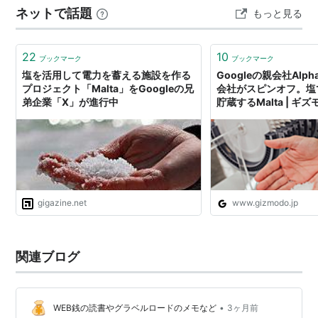
ネットで話題
もっと見る
それ。 何かを好きになって夢中になってどんどん人生を
開拓していくさまに魅了され、…
22
10
ブックマーク
ブックマーク
塩を活用して電力を蓄える施設を作る
Googleの親会社Alp
プロジェクト「Malta」をGoogleの兄
会社がスピンオフ。塩
弟企業「X」が進行中
貯蔵するMalta | 
ン
gigazine.net
www.gizmodo.jp
関連ブログ
•
WEB銭の読書やグラベルロードのメモなど
3ヶ月前