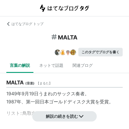
はてなブログ トップ
MALTA
このタグでブログを書く
言葉の解説
ネットで話題
関連ブログ
MALTA
(
音楽
)
【
まるた
】
1949年9月19日うまれのサックス奏者。
1987年、第一回日本ゴールドディスク大賞を受賞。
リスト::
鳥取出身
解説の続きを読む
客員教授