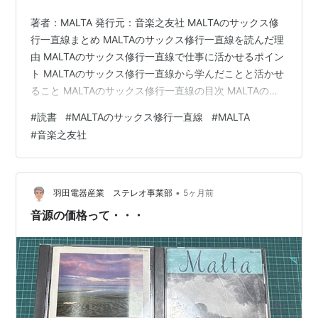
著者：MALTA 発行元：音楽之友社 MALTAのサックス修
行一直線まとめ MALTAのサックス修行一直線を読んだ理
由 MALTAのサックス修行一直線で仕事に活かせるポイン
ト MALTAのサックス修行一直線から学んだことと活かせ
ること MALTAのサックス修行一直線の目次 MALTAのサ
ックス修行一直線の感想 MALTAのサックス修行一直線ま
#
読書
#
MALTAのサックス修行一直線
#
MALTA
とめ サックス奏者MALTAの自伝。面白い！サックスの演
#
音楽之友社
奏もすごいけど、どーくが面白い理由もよく分かった！
このひと、頭が良くて、努力家なんだ。見た目チャラそ
うなのにｗ MALTAのサックス修行一直線を読んだ理由 奥
さんに勧められて MALTAのサックス修行…
•
羽田電器産業 ステレオ事業部
5ヶ月前
音源の価格って・・・