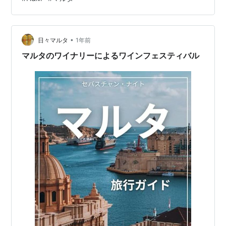
はあまりなじみのないブランドはSuperdry(イギリス生ま
れ)、MANGO(スペイン)などがあります。Superdryは、
私が無知すぎて、『あのビールの？』と言って、このブ
•
ランド好きの外国人の友人に『？』な顔をされたのも良
日々マルタ
1年前
い思い出。 H&Mに話を戻すと。まだ、マルタのどこのエ
マルタのワイナリーによるワインフェスティバル
リアにオ…