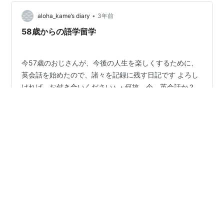
す。 5月前半にマルタへ旅行する方、セントジュリアン
•
やスリーマあたりに宿泊する方は特にお気を付けくださ
aloha_kame’s diary
3年前
い。 -----●マルタに旅行や留学に来る際、ガイドブック
58歳からの語学留学
はとても…
今57歳のおじさんが、今後の人生を楽しくするために、
英会話を始めたので、諸々を記録に残す日記です よろし
ければ、お付き合いください♪ ・何故、今、英会話か？
元々ハワイ大好き人間で、毎年ハワイには行ってるけ
ど、まともには喋れませんでした それが、今年のハワイ