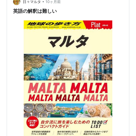
•
コ思い出すよねファイル1500円位で売ってくれないもん
日々マルタ
10ヶ月前
だろうか おしまい 別館 limited-junkro…
英語の解釈は難しい