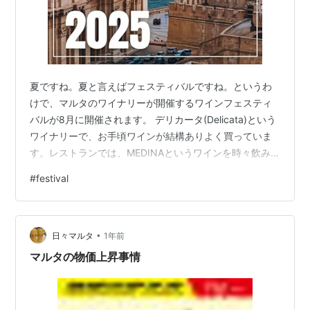
夏ですね。夏と言えばフェスティバルですね。というわ
けで、マルタのワイナリーが開催するワインフェスティ
バルが8月に開催されます。 デリカータ(Delicata)という
ワイナリーで、お手頃ワインが結構ありよく買っていま
す。レストランでは、MEDINAというワインを時々飲み
ます。おいしいです。 2025年はマルタ島では8月8日(金)
#
festival
～10日(日)、ゴゾ島では8月22日(金)～23日(土)に開催さ
れます。 場所は、首都バレッタにある人気名所のアッパ
ーバラッカガーデンズ。 2年前と同じ方式なら、入場時
•
に20ユーロ払うと専用グラスとコインが入った小袋を受
日々マルタ
1年前
け取ります。コインは20枚だったかな？入っていて、
マルタの物価上昇事情
そ…