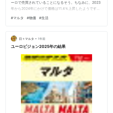
ーロで売買されていることになるそう。ちなみに、2023
年から2024年にかけて価格は11.4％上昇したようです。
また、今のところ、下落の兆しは見えないようです。
#
マルタ
#
物価
#
生活
2022年からマルタにいる私も、不動産ではないですが、
少しずつの物価上昇を感じています。パスティッツィと
いうマルタの惣菜パイなどを売っている小さな売店とか
•
にある、ベイクドライス、私がよく行くところは、昨年
日々マルタ
1年前
まで2ユーロだったのが2.10ユーロと上がっていました…
ユーロビジョン2025年の結果