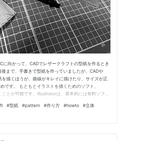
PCに向かって、CADでレザークラフトの型紙を作るとき
最後まで、手書きで型紙を作っていましたが、CADや
フトで型紙を描くほうが、曲線がキレイに描けたり、サイズが正
めです。 もともとイラストを描くためのソフト、
を描くことが可能です。Illustratorは、基本的には有料ソフト
使用できます。 一方、主に建築・機械系の図面などを
ft
#
型紙
#
pattern
#
作り方
#
howto
#
立体
は、自分が知っているだけでも無料で使えるものが2つあ