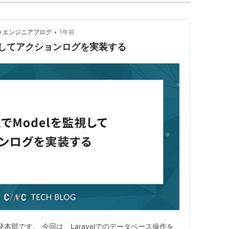
•
) エンジニアブログ
1年前
を監視してアクションログを実装する
本部です。 今回は、Laravelでのデータベース操作を