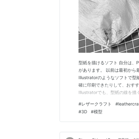
型紙を描けるソフト 自分は、
があります。 以前は最初から
Illustratorのようなソ
確に印刷できたりして、おすす
Illustratorでも、型紙の線
です。お試し期間のみ、無料で
#
レザークラフト
#
leathercra
作成するためのCADソフトに
#
3D
#
模型
ります。無料ソ…