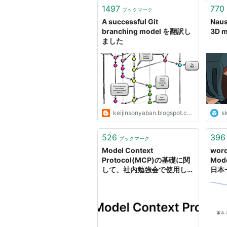
1497
770
ブックマーク
A successful Git
Naus
branching model を翻訳し
3D m
ました
keijinsonyaban.blogspot.com
s
526
396
ブックマーク
Model Context
wor
Protocol(MCP)の基礎に関
Mo
して、社内勉強会で使用した
日本
スライド資料を公開します！
もり
| DevelopersIO
て！
析教