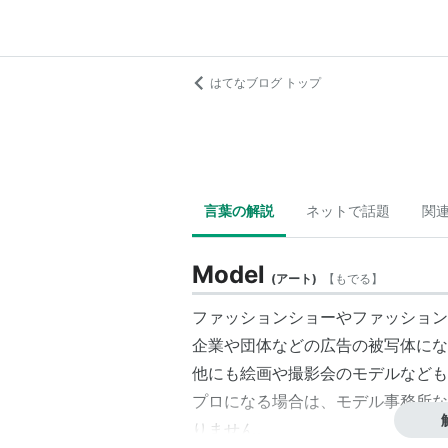
はてなブログ トップ
言葉の解説
ネットで話題
関
Model
(
アート
)
【
もでる
】
ファッションショーやファッション
企業や団体などの広告の被写体にな
他にも絵画や撮影会のモデルなども
プロになる場合は、モデル事務所な
りません。