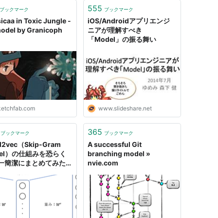
555
ブックマーク
ブックマーク
icaa in Toxic Jungle -
iOS/Androidアプリエンジ
odel by Granicoph
ニアが理解すべき
「Model」の振る舞い
ketchfab.com
www.slideshare.net
365
ブックマーク
ブックマーク
d2vec（Skip-Gram
A successful Git
del）の仕組みを恐らく
branching model »
一簡潔にまとめてみたつ
nvie.com
 - これで無理なら諦め
世界一やさしいデータ分
室