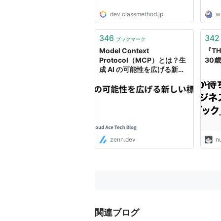
dev.classmethod.jp
w
346
342
ブックマーク
Model Context
『TH
Protocol（MCP）とは？生
30
成 AI の可能性を広げる新し
い標準
zenn.dev
nu
関連ブログ