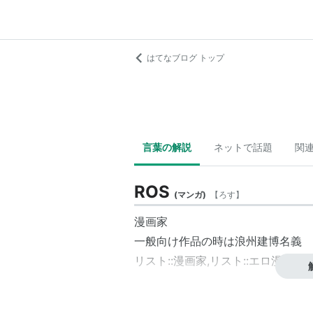
はてなブログ トップ
言葉の解説
ネットで話題
関
ROS
(
マンガ
)
【
ろす
】
漫画家
一般向け作品の時は
浪州建博
名義
リスト::漫画家
,
リスト::エロ漫画家