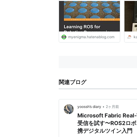
げ]
myenigma.hatenablog.com
k
関連ブログ
•
yoossh’s diary
2ヶ月前
Microsoft Fabric R
受信を試す〜ROS2ロボット
携デジタルツイン入門