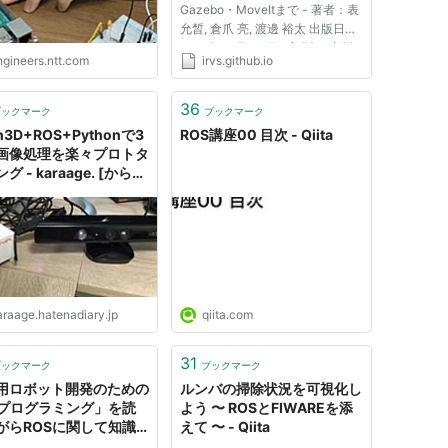
Gazebo・MoveItまで - 著者：表
允晳, 倉爪 亮, 渡邊 裕太 出版日：
2015年 11月 30日（初版） 出版
ngineers.ntt.com
irvs.github.io
社：Kurazume Laboratory (出版
者記号 9908736) ISBNコード：
9784990873608 フォーマット：
36
ブックマーク
ブックマーク
PDF版 ページ数：340p サイズ：
n3D+ROS+Pythonで3
ROS講座00 目次 - Qiita
A4 [ダウンロー...
画像処理を楽々プロトタ
グ - karaage. [からあ
araage.hatenadiary.jp
qiita.com
31
ブックマーク
ブックマーク
用ロボット開発のための
ルンバの掃除状況を可視化し
Sプログラミング」を読
よう 〜 ROSとFIWAREを添
がらROSに関して知識
えて 〜 - Qiita
 - karaage. [からあ