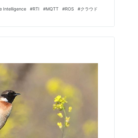
ンダ 本記事では以下の流れで解説します。 システム全体
 Intelligence
#
RTI
#
MQTT
#
ROS
#
クラウド
握 ステップ1：Fa…