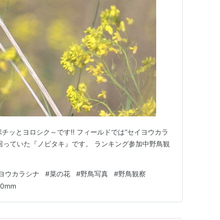
チッとヨロシク～です!! フィールドでは“セイヨウカラ
回っていた『ノビタキ』です。 ランキング参加中野鳥観
ヨウカラシナ
#
菜の花
#
野鳥写真
#
野鳥観察
00mm