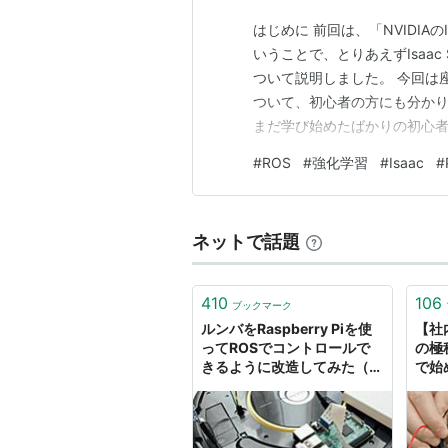
はじめに 前回は、「NVIDIAのIs
いうことで、とりあえずIsaa
ついて説明しました。 今回は座学
ついて、初心者の方にも分か
まだ学び始めたばかりの初心
ます。同じように学んでいる方の参
#
ROS
#
強化学習
#
Isaac
#
Isaac Labについて 強化学
ネットで話題
410
106
ブックマーク
ルンバをRaspberry Piを使
【社
ってROSでコントロールで
の極
きるように改造してみた（半
で始
田付け無しでOK） -
NTT 
karaage. [からあげ]
Engi