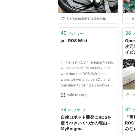
karaage.hatenadiary.jp
e
40
38
ブックマーク
ja - ROS Wiki
Ope
次元
イピン
げ]
× The last ROS 1 release Noetic
will go end of life on May 31st
with that the ROS Wiki (this
website) will also be EOL and
transition to being an archive.
Maintainers:Please migrate any
wiki.ros.org
k
wiki content into your package's
README.md file. If you need
more help on migrating code
34
32
ブックマーク
please see this migrat...
自律ロボット開発にROSを
「実
使うべきいくつかの理由 -
RO
MyEnigma
みな
を整理