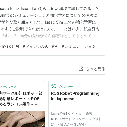
aac SimとIsaac LabをWindows環境で試してみる」と
c Simでのシミュレーションと強化学習についての体験に
的な取り組みとして、Isaac Sim 上での強化学習に
りやすくご説明できればと思います。とはいえ、私自身も
者ですので、自分の勉強がてら備忘録としてまとめていき
考になれば幸いです。 目次 Isaac Simとは 概要
Physical AI
#
フィジカルAI
#
AI
#
シミュレーション
習の基本概念 報酬関数の設計 ロボット…
もっと見る
53
ブックマーク
ブックマーク
内サークル】ロボット部
ROS Robot Programming
秘活動レポート ～ROS
in Japanese
めるラジコン製作～ -
docomo Business
[本の紹介] タイトル： 詳説
neers' Blog
ROSロボットプログラミング 副
題：- 導入からSLAM・