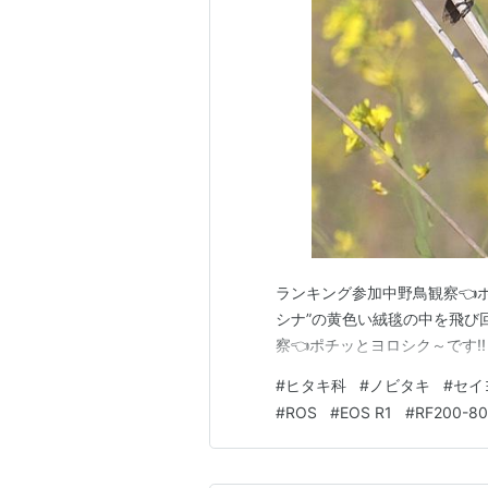
ランキング参加中野鳥観察👈ポ
シナ”の黄色い絨毯の中を飛び
察👈ポチッとヨロシク～です!!
#
ヒタキ科
#
ノビタキ
#
セイ
#
ROS
#
EOS R1
#
RF200-8