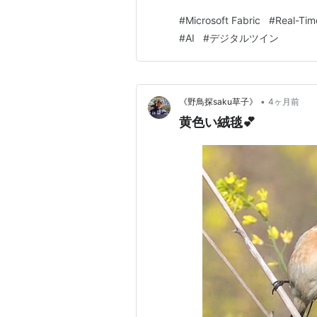
解説します。 本記事のアジェ
#
Microsoft Fabric
#
Real-Time
像の確認 — アーキテクチャの把
#
AI
#
デジタルツイン
•
《野鳥探saku草子》
4ヶ月前
黄色い絨毯💕