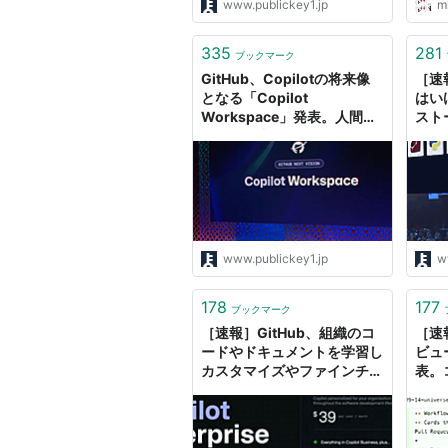
www.publickey1.jp
m
335
281
ブックマーク
GitHub、Copilotの将来像
［速
となる「Copilot
はい
Workspace」発表。人間が
スト
コードを書くことなく、
くれる
Copilotが仕様作成からコー
発表。
ド作成、デバッグまで実行。
2018
GitHub Universe 2023
www.publickey1.jp
w
178
177
ブックマーク
［速報］GitHub、組織のコ
［速
ードやドキュメントを学習し
ビュ
カスタマイズやファインチュ
表。
ーニングが可能な「Copilot
とに
Enterprise」発表。GitHub
Univ
Universe 2023