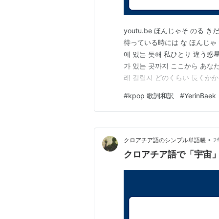
youtu.be ほんじゃそ のる
待っている時には な ほんじゃ 
에 있는 듯해 私ひとり 違う惑
가 있는 곳까지 ここから あな
래 걸릴지 どのくらい 長くかか
상상이 안 돼 私は気になる 想
#
kpop 歌詞和訳
#
YerinBaek
더 빨리 와줘 私のところへ も
•
クロアチア語のシンプル単語帳
2
クロアチア語で「宇宙」は