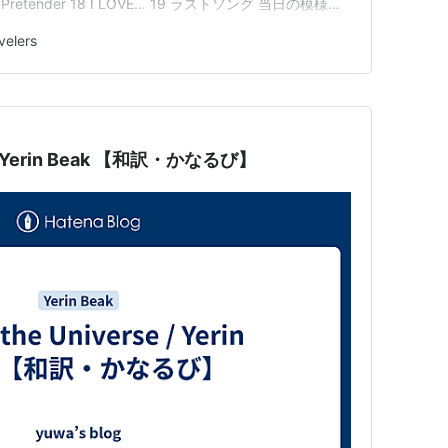
17 Pretender 18 I LOVE… 19 ラストソング 当日の模様
の…
velers
e / Yerin Beak 【和訳・かなるび】