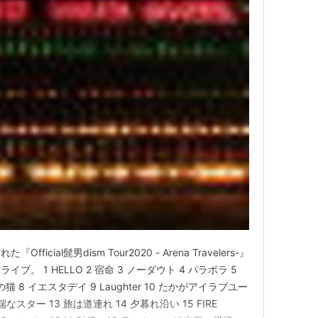
cial髭男dism Tour2020 - Arena Travelers-』
。 1 HELLO 2 宿命 3 ノーダウト 4 パラボラ 5
の猫 8 イエスタデイ 9 Laughter 10 たかがアイラブユー
端なスター 13 旅は道連れ 14 夕暮れ沿い 15 FIRE