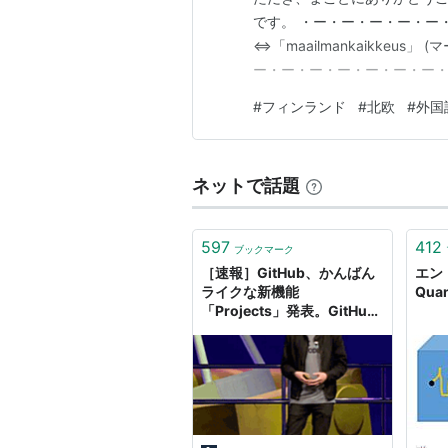
です。 ・ー・ー・ー・ー・ー
⇔「maailmankaikkeus」
ー・ー・ー・ー・ー・ー・ー・
しています。」 ⇔「Minä opiske
#
フィンランド
#
北欧
#
外国
イルマンカイッケウッタ) ⇔「I stu
ネットで話題
597
412
ブックマーク
［速報］GitHub、かんばん
エン
ライクな新機能
Quan
「Projects」発表。GitHub
Universe 2016