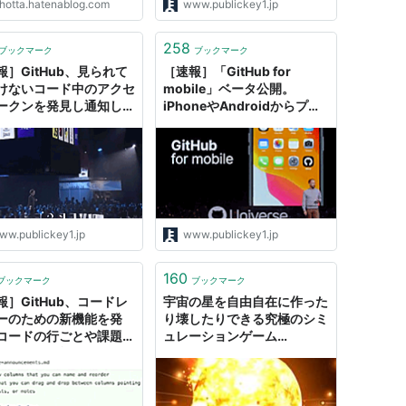
hotta.hatenablog.com
www.publickey1.jp
258
ブックマーク
ブックマーク
報］GitHub、見られて
［速報］「GitHub for
けないコード中のアクセ
mobile」ベータ公開。
ークンを発見し通知して
iPhoneやAndroidからプル
「Token Scanning」
リクエストやマージなど操
GitHub Universe
作。GitHub Universe 2019
 － Publickey
ww.publickey1.jp
www.publickey1.jp
160
ブックマーク
ブックマーク
報］GitHub、コードレ
宇宙の星を自由自在に作った
ーのための新機能を発
り壊したりできる究極のシミ
コードの行ごとや課題ご
ュレーションゲーム
コメント可能。GitHub
「Universe Sandbox ²」 -
erse 2016
GIGAZINE