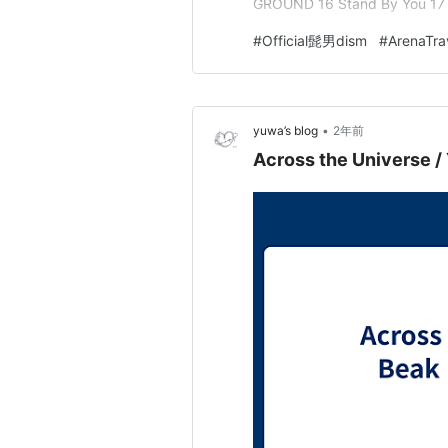
GROUND 16 Stand By You 
は、5th Single『Universe』
#
Official髭男dism
#
ArenaTra
•
yuwa’s blog
2年前
Across the Univers