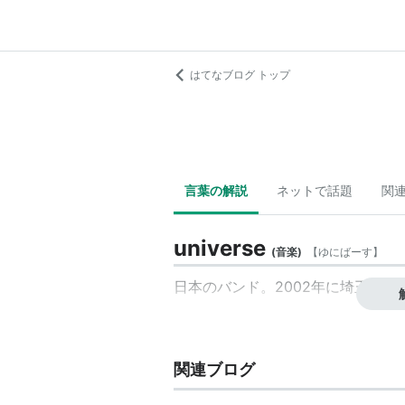
はてなブログ トップ
言葉の解説
ネットで話題
関
universe
(
音楽
)
【
ゆにばーす
】
日本のバンド。2002年に埼玉県
関連ブログ