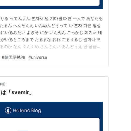
 きだりる ってみょん 혼자서 널 기다릴 때면 一人で あなたを
たるん へんそんえ いんぬんどぅって 나 혼자 다른 행성
星にいるみたい よぎそ にが いんぬん ごっかじ 여기서 네
たがいるところまで おるまな おれ ごるりるじ 얼마나 오
るのか なん くんぐめ さんさんい あんどぅえ 난 궁금해
像もできないよ ねげ ちょむ と っぱるり わじょ 내게 좀
#
韓国語勉強
#
universe
っと早く来…
年前
「svemir」