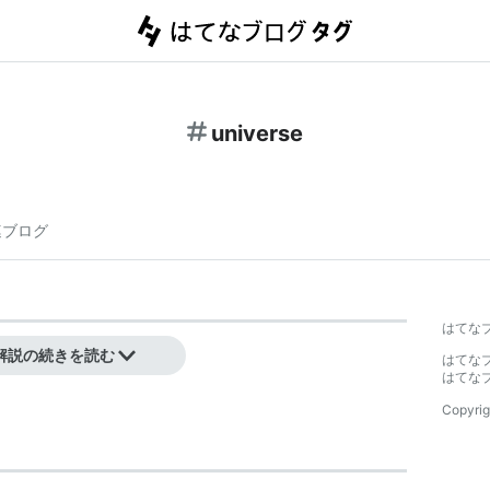
universe
連ブログ
はてな
の大宮で結成された。
解説の続きを読む
はてな
はてな
Copyrig