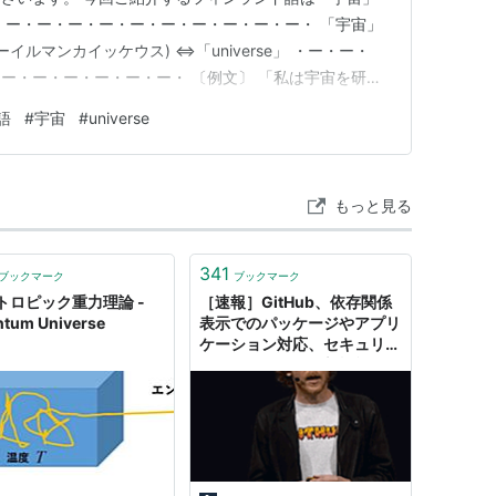
・ー・ー・ー・ー・ー・ー・ー・ー・ー・ー・ 「宇宙」
 (マーイルマンカイッケウス) ⇔「universe」 ・ー・ー・
ー・ー・ー・ー・ー・ー・ 〔例文〕 「私は宇宙を研究
len maailmankaikkeutta.」 (ミナ オピスケレン マー
語
#
宇宙
#
universe
dy the uni…
もっと見る
341
ブックマーク
ブックマーク
トロピック重力理論 -
［速報］GitHub、依存関係
tum Universe
表示でのパッケージやアプリ
ケーション対応、セキュリテ
ィアラートなどの新機能発
表。GitHub Universe 2017