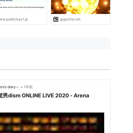
ww.publickey1.jp
gigazine.net
•
’s diary～
1年前
髭男dism ONLINE LIVE 2020 - Arena