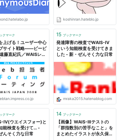
nond.hatelabo.jp
koshinran.hateblo.jp
15
ックマーク
ブックマーク
を上げる！ユーザー中心
発達障害の検査でWAIS-Ⅳ
ブサイト戦略――ビービ
という知能検査を受けてきま
 遠藤直紀氏／WAISレポ
した - 新・ぜんそく力な日常
| Web担当者Forum
ebtan.impress.co.jp
mraka2015.hatenablog.com
14
ックマーク
ブックマーク
IS-Ⅳ(ウエイスフォー)と
【画像】WAIS-Ⅲテストの
知能検査を受けて… -
「群指数別の苦手なこと」を
ぜんそく力な日常
まとめたイラストが永久保存
版すぎると話題に : 凹凸ちゃ