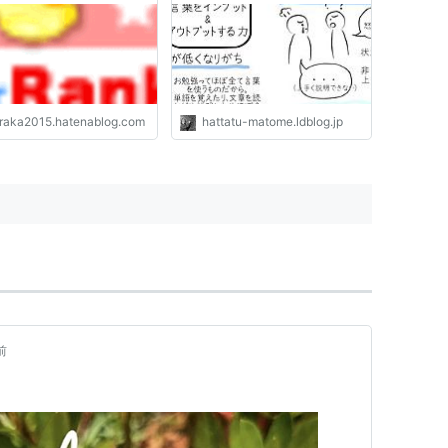
んねる 発達障害・生きにく
い人のまとめ
raka2015.hatenablog.com
hattatu-matome.ldblog.jp
前