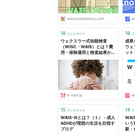
www.yomocracy.com
a
18
18
ブックマーク
ブ
ウェクスラー式知能検査
成果
（WISC・WAIS）とは？費
ウェ
用・保険適用と検査結果から
ット
わかる特や能力性【専門家監
ート 
修】【LITALICO発達ナビ】
h-navi.jp
w
15
14
ブックマーク
ブ
WAIS-Ⅲとは？（１） - 成人
WA
ADHDが理想の生活を目指す
いう
ブログ
新・