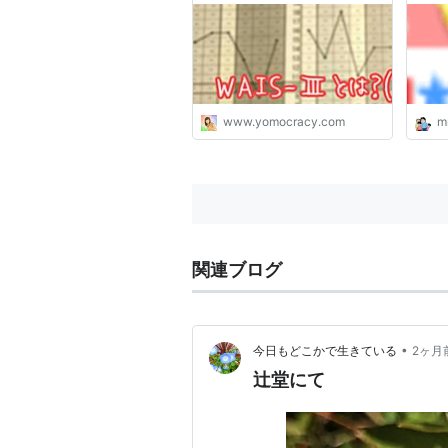
www.yomocracy.com
m
関連ブログ
•
今日もどこかで生きている
2ヶ月
辻堂にて