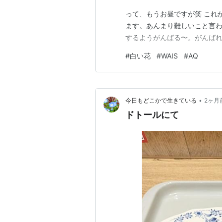
って、もうお昼ですが笑 これ
ます。あんまり難しいこと言
するようがんばる〜。がんば
#
白い花
#
WAIS
#
AQ
•
今日もどこかで生きている
2ヶ月
ドトールにて