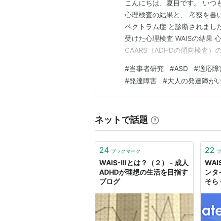
こんにちは、夏目です。 いつ
心理検査の結果と、 考察を書い
ペクトラム症 と診断されまし
受けた心理検査 WAISの結果 
CAARS（ADHDの傾向検査
さ こだわりの強さと過剰適応
#
当事者研究
#
ASD
#
適応障
みたい記事 ※経緯 ①12年前
#
発達障害
#
大人の発達障が
害を再度発症 …
ネットで話題
24
22
ブックマーク
WAIS-Ⅲとは？（２） - 成人
WAI
ADHDが理想の生活を目指す
ンタ
ブログ
そら