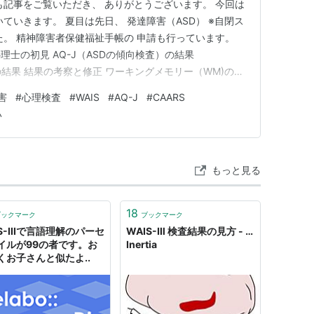
も記事をご覧いただき、 ありがとうございます。 今回は
ていきます。 夏目は先日、 発達障害（ASD） ※自閉ス
た。 精神障害者保健福祉手帳の 申請も行っています。
心理士の初見 AQ-J（ASDの傾向検査）の結果
）の結果 結果の考察と修正 ワーキングメモリー（WM)の低
（擬態） こだわりと上司との摩擦 終わりに あわせて読
害
#
心理検査
#
WAIS
#
AQ-J
#
CAARS
に心理検査を受ける ②適応障害と診断 ③数年前に適応障
い
もっと見る
18
ブックマーク
ブックマーク
S-IIIで言語理解のパーセ
WAIS-Ⅲ 検査結果の見方 - …
イルが99の者です。お
Inertia
くお子さんと似たよ..