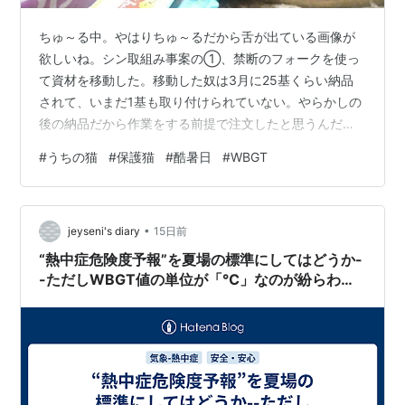
ちゅ～る中。やはりちゅ～るだから舌が出ている画像が
欲しいね。シン取組み事案の①、禁断のフォークを使っ
て資材を移動した。移動した奴は3月に25基くらい納品
されて、いまだ1基も取り付けられていない。やらかしの
後の納品だから作業をする前提で注文したと思うんだけ
どね。これで入荷品の置き場所はできた。あとは木工が
#
うちの猫
#
保護猫
#
酷暑日
#
WBGT
らみの事をしないとだ。 フォークももちろん屋根はある
けど外だから暑い。何でも三重県で40℃超えたとか、し
かーし資材置き場は47℃超え。まあこれは台の上に置い
•
たから日光の跳ね返りもあるんだと思う。小屋の中で測
jeyseni's diary
15日前
るとこんなもんだろなという数値が(右)。でもやはり中の
“熱中症危険度予報”を夏場の標準にしてはどうか-
方が湿度が上がっている。 ひれかつ近…
-ただしWBGT値の単位が「℃」なのが紛らわし
い