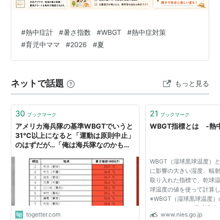
#
熱中症計
#
暑さ指数
#
WBGT
#
熱中症対策
#
育児中ママ
#
2026
#
夏
ネットで話題
もっと見る
30
21
ブックマーク
ブックマーク
アメリカ海兵隊の基準WBGTでいうと
WBGT指標とは -熱
31℃以上になると「運動は原則中止」
のはずだが…「俺は海兵隊なのかも」
「日本の子は海兵隊よりも強いんじ
WBGT（湿球黒球温度）
ゃ…」と気づく人たち
に影響の大きい湿度、輻
取り入れた指標で、乾球
球温度の値を使って計算
※WBGT（湿球黒球温度）
WBGT ＝ ０.７×湿球温
togetter.com
www.nies.go.jp
０.１×乾球温度 屋内：WBG