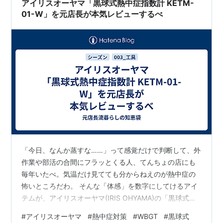
アイリスオーヤマ「黒球式熱中症指数計 KETM-
01-W」を元店長が本気レビューするべ
「今日、なんか蒸すな……」って感覚だけで判断して、外
作業や部活の合間にフラッとくる人、てんちょの店にも
毎年いたべ。気温だけ見てても分からねえのが熱中症の
怖いところだわ。 そんな「体感」を数字にしてけるアイ
テムが、アイリスオーヤマ(IRIS OHYAMA)の「黒球式熱
中症指数計 KETM-01-W」だべ！黒球センサーで日射・
#
アイリスオーヤマ
#
熱中症対策
#
WBGT
#
黒球式
輻射熱まで含めて測定し、JIS B 7922クラス2に準拠した