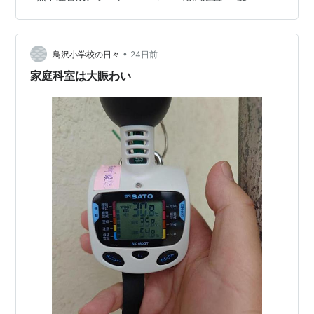
します。 このブログで分かること ✅ 熱中症とは何か ✅
熱中症になる仕組み ✅ 熱中症警戒アラートとは ✅ WBGT
とは何か ✅ 熱中症になりやすい人 ✅ 今日からできる予
防の第一歩 熱中症とは？ 熱中症とは、高温多湿な環境に
•
鳥沢小学校の日々
24日前
よって…
家庭科室は大賑わい