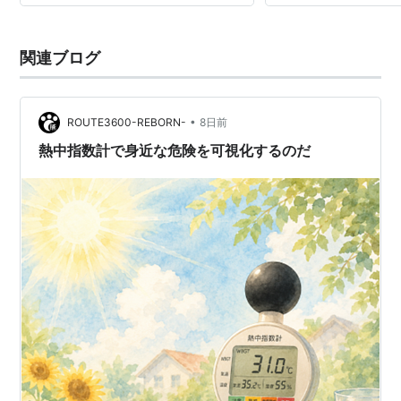
温度＋０.３×黒球温度
関連ブログ
•
ROUTE3600-REBORN-
8日前
熱中指数計で身近な危険を可視化するのだ