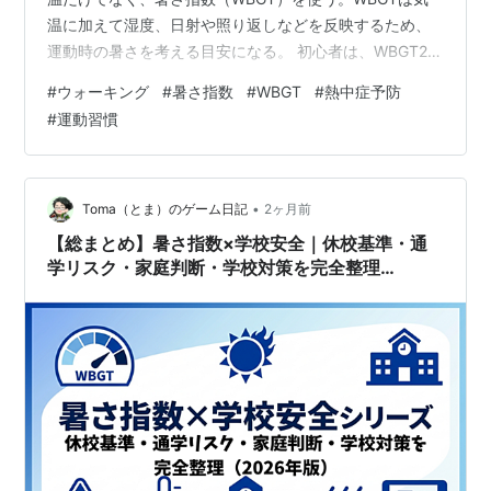
温に加えて湿度、日射や照り返しなどを反映するため、
運動時の暑さを考える目安になる。 初心者は、WBGT25
以上で短縮と休憩を増やし、28以上では屋外を避ける方
#
ウォーキング
#
暑さ指数
#
WBGT
#
熱中症予防
向で判断する。31以上は運動を原則中止する。休養や室
#
運動習慣
内活動へ切り替えることも、習慣を安全に続ける行動で
ある。 数字で見る結論 WBGT25未満：体調を確認し、余
裕のあるペースで歩く WBGT25以上：時間を短くし、休
憩と水分補給を増やす WBGT28以上：初心者は屋外を避
•
Toma（とま）のゲーム日記
2ヶ月前
け、冷房のある…
【総まとめ】暑さ指数×学校安全｜休校基準・通
学リスク・家庭判断・学校対策を完全整理
（2026年版）