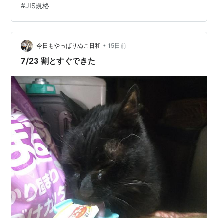
#
JIS規格
WBGT(暑さ指数)を表示してくれるんだわ。2025年6月の
労働安全衛生規則改正でWBGT測定が努力義務化された
こともあって、工事現場からオフィス、家庭まで需要が
広がってるアイテムだべ。 今回は元店長としての「売
•
今日もやっぱりぬこ日和
15日前
り…
7/23 割とすぐできた