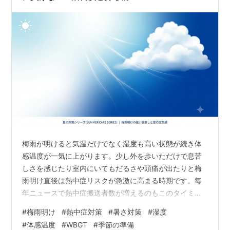
梅雨が明けると気温だけでなく湿度も高い状態が続き体
感温度が一気に上がります。少し外を歩いただけで息苦
しさを感じたり室内にいてもだるさや頭痛が出たりと梅
雨明け直後は熱中症リスクが急激に高まる時期です。毎
年ニュースで熱中症搬送者数が増えるのもこのタイミン
グで体が暑さに慣れていないことが大きな理由です。 こ
#
梅雨明け
#
熱中症対策
#
暑さ対策
#
湿度
の記事では梅雨明けの時期に増える熱中症リスクを気温
#
体感温度
#
WBGT
#
季節の準備
湿度の変化から整理しながら外出時の対策室内環境の整