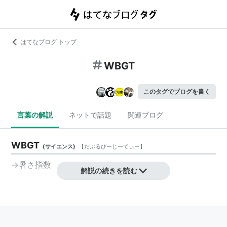
はてなブログ トップ
WBGT
このタグでブログを書く
言葉の解説
ネットで話題
関連ブログ
WBGT
(
サイエンス
)
【
だぶるびーじーてぃー
】
→暑さ指数
解説の続きを読む