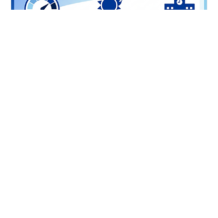
暑さ指数（WBGT）が高い日は、家庭での登校判断が子
どもの安全を左右します。特に2026年は猛暑が予測され
ており、WBGTの目安や体調チェック、通学手段別の危
険度を踏まえて判断することが重要です。本記事では、
家庭が迷わず判断できるよう、登校可否の基準を体系的
に整理します。 本記事は「暑さ指数×学校安全シリー
#
暑さ指数
#
WBGT
#
家庭の判断
#
熱中症対策
ズ」の第6回です。シリーズ全体の目次はこちら。
#
学校安全
https://www.tomagamediary.com/heat-wbgt-school-
index この記事でわかること 家庭での登校判断に使える
WBGTの目安 子どもの体調チェック項目 通学手段別の危