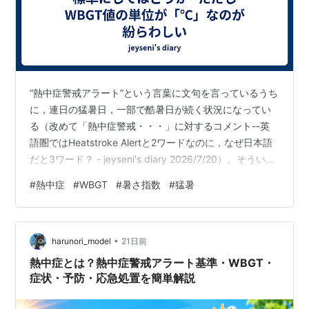
“熱中症警戒アラート”という言葉に文句を言っているうち
に，連日の猛暑日，一部で酷暑日が続く状況になってい
る（改めて「熱中症警戒・・・」に対するコメント--英
語圏ではHeatstroke Alertと2ワードなのに，なぜ日本語
だと3ワード？ - jeyseni's diary 2026/7/20）。そういえ
ば，「天気予報」は詳細に解説されるのに「熱中症危険
#
熱中症
#
WBGT
#
暑さ指数
#
猛暑
度予報」は，複数の地域の1時間ごとの予測を「色」だけ
で表示しており，1画面だけで済まされてしまうのは，こ
の時期としては情報量が少ないのではないかと思った。
•
色分けの基準は，WBGT（暑さ指数）で，危険（31以上
harunori_model
21日前
＝紫色），厳重警戒（28～31＝赤…
熱中症とは？熱中症警戒アラート基準・WBGT・
症状・予防・応急処置を簡単解説