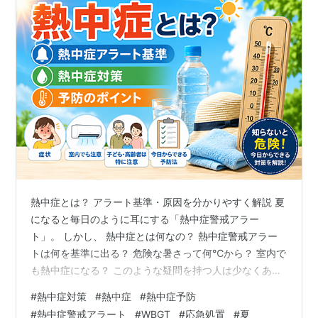
熱中症とは？ アラート基準・原因を分かりやすく解説 夏
になると毎日のように耳にする「熱中症警戒アラー
ト」。 しかし、 熱中症とは何なの？ 熱中症警戒アラー
トは何を基準に出る？ 危険な暑さって何℃から？ 室内で
も熱中症になる？ このような疑問を持つ人は少なくあり
ません。 このブログでは、 熱中症の仕組み・熱中症アラ
#
熱中症対策
#
熱中症
#
熱中症予防
ート・WBGT・なりやすい人について分かりやすく解説
#
熱中症警戒アラート
#
WBGT
#
応急処置
#
夏