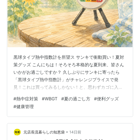
黒球タイプ熱中指数計を所望ス サンキで衝動買い！夏対
策グッズ こんにちは！そろそろ本格的な夏到来、皆さん
いかがお過ごしですか？ 久しぶりにサンキに寄ったら
「黒球タイプ熱中指数計」がチャレンジプライスで発
見！これは買ってみるしかない！と、思わずカゴに入れ
てしまいました。 我が家にはアナログとデジタルの温
#
熱中症対策
#
WBGT
#
夏の過ごし方
#
便利グッズ
度・湿度計はあるんですが、WBGTはどうなのか？まず
#
健康管理
は基本をGeminiに聞いてみました。 WBGTって何？「気
温」だけじゃない熱中症のサイン 熱中症予防の指標とし
てよく耳にする「暑さ指数（WBGT：Wet Bulb Globe
Temperature）」。これ、実は単なる「気温」とは違う
•
元店長流暮らしの知恵袋
14日前
んです。…