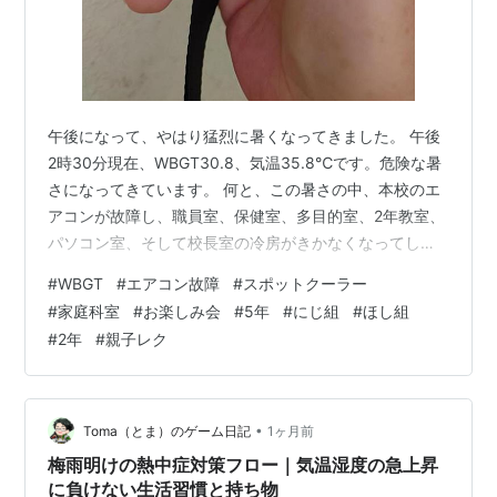
午後になって、やはり猛烈に暑くなってきました。 午後
2時30分現在、WBGT30.8、気温35.8℃です。危険な暑
さになってきています。 何と、この暑さの中、本校のエ
アコンが故障し、職員室、保健室、多目的室、2年教室、
パソコン室、そして校長室の冷房がきかなくなってしま
いました…。なんてこったあああーーーーーーーーーー
#
WBGT
#
エアコン故障
#
スポットクーラー
ーーーーー！ 今朝のブログで「エアコンがなかったらと
#
家庭科室
#
お楽しみ会
#
5年
#
にじ組
#
ほし組
思うとぞっとします。」と書きましたが、正にその最悪
#
2年
#
親子レク
の状況となってしまいました。現在の校長室の室温は
30℃。タオルが手放せません。 教育委員会の方々が早速
スポットクーラーを持ってきてくださいました。 これと
扇風機でしのいでいくしかな…
•
Toma（とま）のゲーム日記
1ヶ月前
梅雨明けの熱中症対策フロー｜気温湿度の急上昇
に負けない生活習慣と持ち物