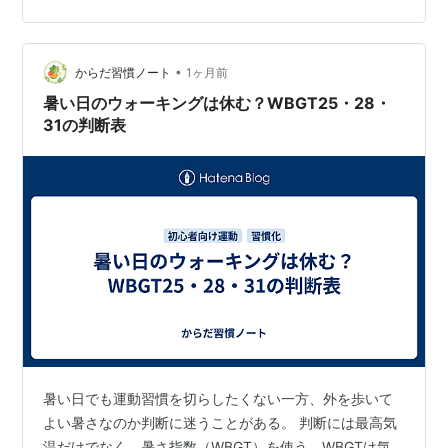
え方水分補給のコツ初期症状のセルフチェック持ち物チ
ェックまで一連の流れでまとめます。第1回の梅雨明けの
対策フロー、第2回の紫外線と日焼け止め対策と合わせて
•
からだ習慣ノート
1ヶ月前
読むことで梅雨明けの生活リスクを総合的に整理…
暑い日のウォーキングは休む？WBGT25・28・
31の判断表
暑い日でも運動習慣を切らしたくない一方、外を歩いて
よい暑さなのか判断に迷うことがある。 判断には最高気
温だけでなく、暑さ指数（WBGT）を使う。WBGTは気