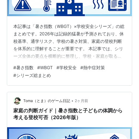
本記事は「暑さ指数（WBGT）×学校安全シリーズ」の総
まとめです。2026年は記録的猛暑が予測されており、休
校基準、通学リスク、学校の暑さ対策、家庭の登校判断
を体系的に理解することが重要です。 本記事では、シリ
ーズ全体の要点を横断的に整理し、学校・家庭が取るべ
き行動を一目で理解できる総合ガイドとしてまとめま
#
暑さ指数
#
WBGT
#
学校安全
#
熱中症対策
す。 シリーズ全体の目次はこちら。
#
シリーズ総まとめ
https://www.tomagamediary.com/heat-wbgt-school-
index この記事でわかること 奈良市・加古川市の休校基
準とWBGTの関係 通学リスク（徒歩・自転車・バス）の
比較 学校の暑さ対策（教室・校舎・運動場） 家庭の…
•
Toma（とま）のゲーム日記
2ヶ月前
家庭の判断ガイド｜暑さ指数と子どもの体調から
考える登校可否（2026年版）