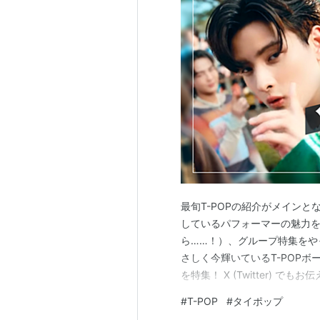
最旬T-POPの紹介がメイン
しているパフォーマーの魅力
ら……！）、グループ特集をや
さしく今輝いているT-POPボーイズグルー
を特集！ X (Twitter) 
しまったのですが、それほど
#
T-POP
#
タイポップ
す｡｡｡ 歌とダンスを心から楽