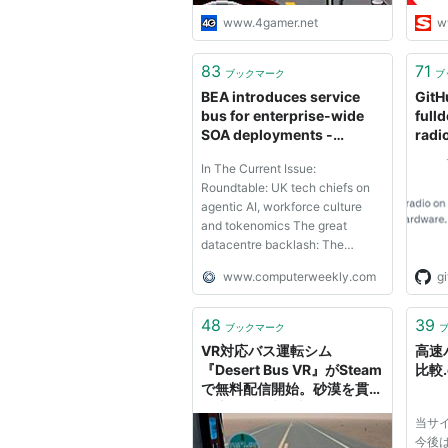
www.4gamer.net
w
83
71
ブックマーク
ブ
BEA introduces service
GitH
bus for enterprise-wide
full
SOA deployments -
radi
ComputerWeekly.com
on c
In The Current Issue:
radi
Roundtable: UK tech chiefs on
hard
agentic AI, workforce culture
and tokenomics The great
datacentre backlash: The
campaigners Interview:
www.computerweekly.com
g
Emmanuel Frenehard, chief
digital officer, Sanofi Download
Current Issue News Archive July
48
39
ブックマーク
05, 2026 05 Jul'26 How Zoho’s
VR対応バス運転シム
高速
full-stack strategy k...
『Desert Bus VR』がSteam
比較.
で無料配信開始。砂漠を貫く
一本道を8時間走り続ける、
当サ
ただそれだけ -
今後は
AUTOMATON