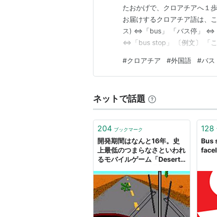
たおかげで、クロアチアへ１歩
お届けするクロアチア語は、これ！
ス) ⇔「bus」 「バス停」 ⇔「a
⇔「bus stop」 〔例文〕 「こ
autobus.」 (オヴォ ィエ アロマ
#
クロアチア
#
外国語
#
バス
bus.」 ・・・・・・・・・・
ネットで話題
204
128
ブックマーク
開発期間はなんと16年。史
Bus 
上最低のつまらなさといわれ
facel
るモバイルゲーム「Desert
Bus」を，人々が購入する理
由