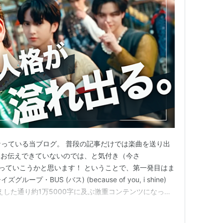
となっている当ブログ。 普段の記事だけでは楽曲を送り出
をお伝えできていないのでは、と気付き（今さ
っていこうかと思います！ ということで、第一発目はま
プ・BUS (バス) (because of you, i shine)
でもお伝えした通り約1万5000字に及ぶ激重コンテンツになって
の魅力があるということでご容赦いただければ幸いで
しむ、"本物の" アイドルを見逃すな！