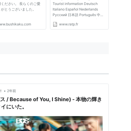
用ください。 長らくのご愛
Tourist information Deutsch
りがとうございました。
Italiano Español Nederlands
Pусский 日本語 Português 中文
recherche : taper les premières
ww.bushikaku.com
www.ratp.fr
lettres et choisissez dans la liste
de suggestion
•
！
2年前
 Because of You, I Shine) - 本物の輝き
タイにいた。