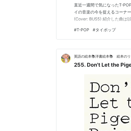
直近一週間で気になったT-P
イの音楽の今を捉えるコーナー
(Cover: BUS5) 紹介
#
T-POP
#
タイポップ
英語の絵本📚洋書絵本📚 絵本の
255. Don't Let the Pig