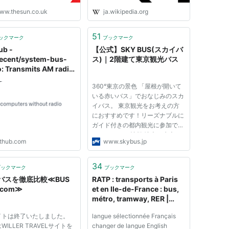
ww.thesun.co.uk
ja.wikipedia.org
51
ックマーク
ブックマーク
ub -
【公式】SKY BUS(スカイバ
decent/system-bus-
ス)｜2階建て東京観光バス
o: Transmits AM radio
omputers without
360°東京の景色 「屋根が開いて
o transmitting
いる赤いバス」でおなじみのスカ
ware.
イバス。 東京観光をお考えの方
におすすめです！リーズナブルに
ガイド付きの都内観光に参加でき
ます。 コース情報 地上と水上を
ithub.com
www.skybus.jp
走るバス！？ いつもの景色が特
別な景色に！地上から見るよりも
海の上から見る町並みはまた違っ
34
ブックマーク
ブックマーク
た見方ができます！ 思い立った...
バスを徹底比較≪BUS
RATP : transports à Paris
com≫
et en Ile-de-France : bus,
métro, tramway, RER |
RATP
イトは終了いたしました。
langue sélectionnée Français
WILLER TRAVELサイトを
changer de langue English