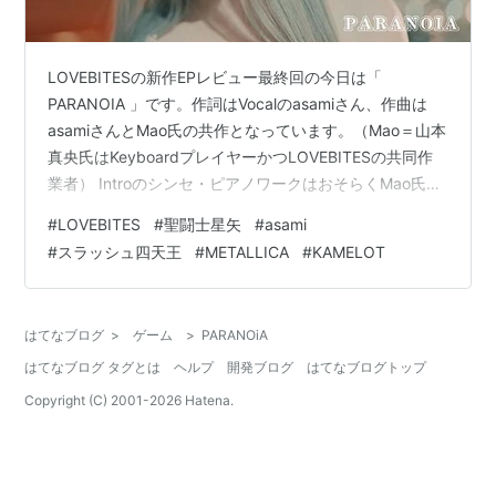
LOVEBITESの新作EPレビュー最終回の今日は「
PARANOIA 」です。作詞はVocalのasamiさん、作曲は
asamiさんとMao氏の共作となっています。（Mao＝山本
真央氏はKeyboardプレイヤーかつLOVEBITESの共同作
業者） Introのシンセ・ピアノワークはおそらくMao氏の
手が入っている気がしますが、聖闘士星矢「THE LOST
#
LOVEBITES
#
聖闘士星矢
#
asami
CANVAS 冥王神話」のハーデス地上降臨シーンを思わせ
#
スラッシュ四天王
#
METALLICA
#
KAMELOT
ます。 その後、初期METALLICAを思わせる重厚なリフで
スローインファストに展開、LOVEBITESはスラッシュ四
天王に影響を受けたバンドと見て間違いないですが、曲
はてなブログ
>
ゲーム
>
PARANOiA
の展開、時に聴…
はてなブログ タグとは
ヘルプ
開発ブログ
はてなブログトップ
Copyright (C) 2001-
2026
Hatena.