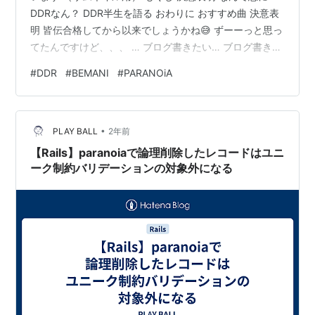
DDRなん？ DDR半生を語る おわりに おすすめ曲 決意表
明 皆伝合格してから以来でしょうかね😅 ずーーっと思っ
てたんですけど、、、 … ブログ書きたい… ブログ書きた
い…！ ブログ書きたい！… ブログ書きたいぃ！！！ …
#
DDR
#
BEMANI
#
PARANOiA
(ブーン…) ブログ書きたい♡ (HIKAKIN GAMES) ブンブ
ンハローYouTube！ヒカキンゲームズへようこそ！どう
もヒカキンです…… はぁ〜ブログ書きたいっ！(ﾋﾞｮｰﾝ)う
•
ふっふふふ… は〜い、気付けばね、これ久々じゃないか
PLAY BALL
2年前
な多分こんなの、 (ポン…
【Rails】paranoiaで論理削除したレコードはユニ
ーク制約バリデーションの対象外になる