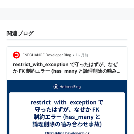
様々なリミックスがあり、代表的なものに、「MAX」
「Evolution」「survivor」等がある。
曲調としてはホ短調だが、メロディラインと呼べるもの
は特に存在しないのが特徴。
関連ブログ
PARANOiAリミックス一覧
•
ENECHANGE Developer Blog
1ヶ月前
アーティス
作曲/編
収録ゲーム
restrict_with_exception で守ったはずが、なぜ
ト名義
曲
か FK 制約エラー (has_many と論理削除の噛み
PARANOiA
合わせ事故)
180
NAOKI
Dance Dance
Revolution
PARANOiA
2MB
2MB(浅
PS版Dance Dance
KCET 〜clean
見祐一)
Revolution
mix〜
PARANOiA
190
NAOKI
Dance Dance
MAX〜DIRTY
Revolution 2ndMIX
MIX〜