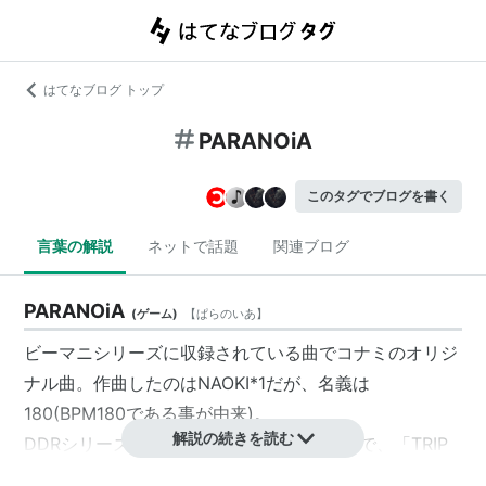
はてなブログ トップ
PARANOiA
このタグでブログを書く
言葉の解説
ネットで話題
関連ブログ
PARANOiA
(
ゲーム
)
【
ぱらのいあ
】
ビーマニシリーズに収録されている曲でコナミのオリジ
ナル曲。作曲したのはNAOKI
*1
だが、名義は
180(BPM180である事が由来)。
解説の続きを読む
DDRシリーズではMAXシリーズに変わるまで、「TRIP
MACHINE」と並び歴代のボス曲を務めてきた。