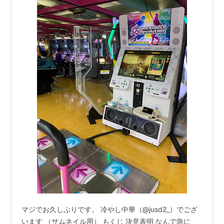
マジでお久しぶりです。 冷やし中華（@jusd2_）でござ
います （サムネイル用） もくじ 決意表明 なんで急に