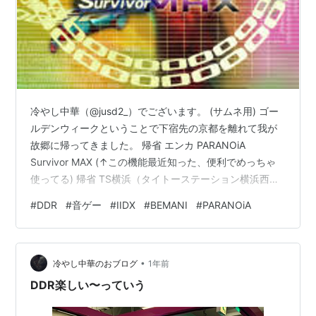
冷やし中華（@jusd2_）でございます。 (サムネ用) ゴー
ルデンウィークということで下宿先の京都を離れて我が
故郷に帰ってきました。 帰省 エンカ PARANOiA
Survivor MAX (↑この機能最近知った、便利でめっちゃ
使ってる) 帰省 TS横浜（タイトーステーション横浜西口
五番街 のことです😉）に久しぶりに行って、う
#
DDR
#
音ゲー
#
IIDX
#
BEMANI
#
PARANOiA
わ〜〜〜〜懐かし〜〜〜〜 とか思ってたらなんと
GITADORA Arena Model が入荷しているではありません
か‼️‼️‼️‼️‼️‼️‼️‼️‼️‼️‼️ （正直IIDXの新筐体が出た時も6台ある
•
弐寺のうち2台だけLMになって他は旧筐体のままだった
冷やし中華のおブログ
1年前
実績を持つゲ…
DDR楽しい〜っていう