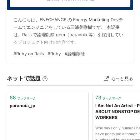
PARANOiA
190'
NAOKI
Dance Dance
Rebirth
Revolution 3rdMIX
こんにちは、ENECHANGE の Energy Marketing Devチ
PARANOiA
200
NAOKI
Dance Dance
ームでエンジニアをしている三浦美咲樹です。 本記事
EVOLUTION
Revolution Solo BASS
MIX
は、Rails で論理削除 gem（paranoia 等）を採用してい
るプロジェクト向けの内容です。
PARANOiA
270
NAOKI
Dance Dance
survivor
Revolution EXTREME
#
Ruby on Rails
#
Ruby
#
論理削除
PARANOiA
290
NAOKI
Dance Dance
survivor MAX
Revolution EXTREME
beatmaniaIIDX
9th style
ネットで話題
もっと見る
PARANOiA-
.3k
Sota
PS2版Dance Dance
Respect-
Fujimori
Revolution Party
Collection
88
73
ブックマーク
ブックマーク
paranoia_jp
I Am Not An Artist –
PARANOiA 〜
αTYPE-
jun(辛
Dance Dance
ABOUT NONSTOP DE
HADES〜
300
島純子)
Revolution SuperNOVA2
WORKERS
beatmaniaIIDX 15 DJ
TROOPERS
Who says only humans hav
have rights too although it
PARANOiA
CLIMAX of
TAG(田
Dance Dance
overlooked by many simp