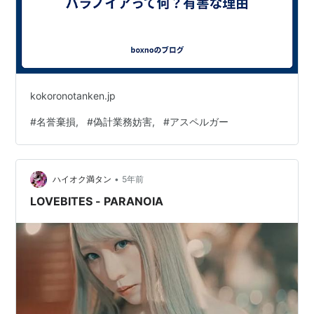
kokoronotanken.jp
#
名誉棄損,
#
偽計業務妨害,
#
アスペルガー
•
ハイオク満タン
5年前
LOVEBITES - PARANOIA