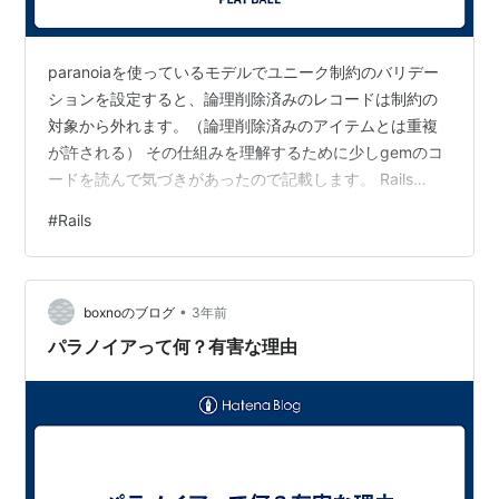
paranoiaを使っているモデルでユニーク制約のバリデー
ションを設定すると、論理削除済みのレコードは制約の
対象から外れます。（論理削除済みのアイテムとは重複
が許される） その仕組みを理解するために少しgemのコ
ードを読んで気づきがあったので記載します。 Rails
7.0.8 paranoia 2.6.3 きっかけと概要 paranoiaを使って
#
Rails
いるモデルでバリデーションのユニーク制約をかけた際
に、以下のことを知りました。 paranoiaで論理削除して
いるとユニーク制約の対象外になります class Book <
•
ApplicationRecord validates :title, un…
boxnoのブログ
3年前
パラノイアって何？有害な理由