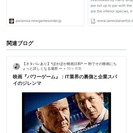
Revolution
MAXX 360
口康裕)
Revolution X3 VS
are not up to par with th
2ndMIX
are the inferior species, it
not mean we can just tram
paranoia.newgamesorder.jp
www.iamnotanartist.
just like that because they
*1
:
前田尚紀
関連ブログ
【ネタバレあり】*ぽかぽか映画日和* ー 秒でその映画にち
•
ょっと詳しくなる場所 ー
10ヶ月前
映画『パワーゲーム』：IT業界の裏側と企業スパ
イのジレンマ