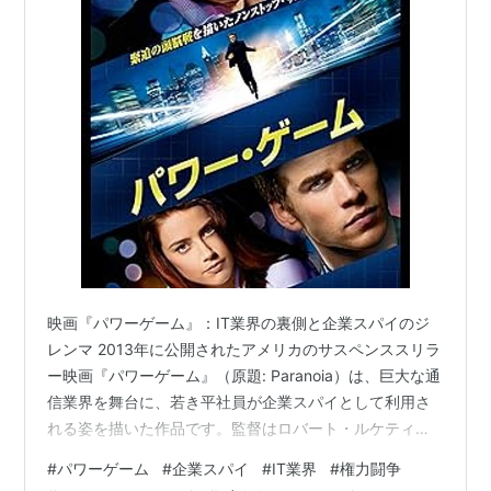
映画『パワーゲーム』：IT業界の裏側と企業スパイのジ
レンマ 2013年に公開されたアメリカのサスペンススリラ
ー映画『パワーゲーム』（原題: Paranoia）は、巨大な通
信業界を舞台に、若き平社員が企業スパイとして利用さ
れる姿を描いた作品です。監督はロバート・ルケティッ
クが務め、豪華キャストが顔を揃えています。物語の主
#
パワーゲーム
#
企業スパイ
#
IT業界
#
権力闘争
人公は、ニューヨークのブルックリンで病気の父と二人