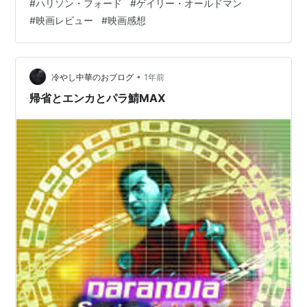
#
ハリソン・フォード
#
ゲイリー・オールドマン
暮らしをするアダム・キャシディ。彼は急成長中の通信
#
映画レビュー
#
映画感想
会社ワイアット社に勤める野心的な青年ですが、なかな
か出世の機会に恵まれず、くすぶる日々を送っていま
す。ある日、上司からの不当な解雇通告を受けたアダム
は、衝動的に会社の資金を流用して…
•
冷やし中華のおブログ
1年前
帰省とエンカとパラ鯖MAX