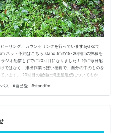
ヒーリング、カウンセリングを行っていますayakoで
log.com ネット予約はこちら stand.fmの19･20回目の投稿を
nd.fm ラジオ配信もすでに20回目になりました！ 特に毎日配
わけではなく、排出作業っぽい感覚で、自分の中のものを
ています。 20回目の配信は海王星遺伝についてもかな
てみてくださいね。 ■初回セッション60分 (ご利用が
ンパス
#
自己愛
#
standfm
オロジー®️のメソッドを用いてお悩…
せ