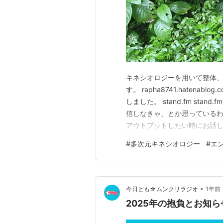
キネシオロジーを用いて整体、
す。 rapha8741.hatenab
しました。 stand.fm sta
信しなきゃ、とか思っている
アウトプットしたい時にお話し
り話しています。 よければ聴い
#
多次元キネシオロジー
#
エ
初めての方に） 多次元キネシ
•
今日とも☆ムンクリラジオ
1年前
2025年の抱負とお知ら