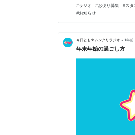
https://x.com/M00N
#
ラジオ
#
お便り募集
#
スタ
テンツ
#
お知らせ
•
今日とも☆ムンクリラジオ
1年前
年末年始の過ごし方