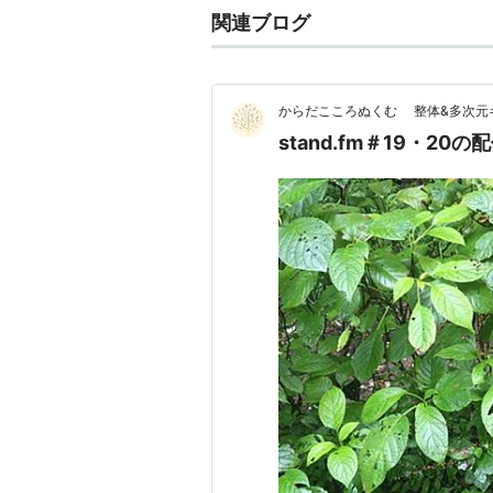
関連ブログ
からだこころぬくむ 整体&多次元
stand.fm＃19・2