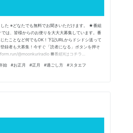
した ※どなたでも無料でお聞きいただけます。 ★番組
オでは、皆様からのお便りを大大大募集しています。番
じたことなど何でもOK！下記URLからドシドシ送って
者登録者も大募集！今すぐ「読者になる」ボタンを押そ
orm.run/@moonkuriradio ■番組Xはコチラ
KURIRADIO ランキング参加中ラジオランキング参加中音声コン
年始
#
お正月
#
正月
#
過ごし方
#
スタエフ