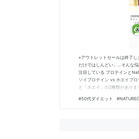
⭐︎アウトレットセールは終了
だけではしんどい」…そんな
注目している プロテインとNat
ソイプロテイン vs ホエイプ
と「ホエイ」の2種類があります
持ちが良く、ダイエット中にぴ
#
50代ダイエット
#
NATURE
牛乳由来で吸収が早く、筋肉
目的によって選び方を変…