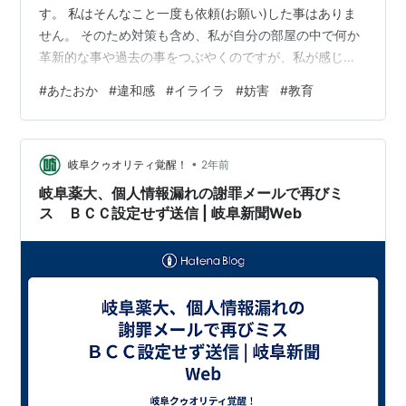
す。 私はそんなこと一度も依頼(お願い)した事はありま
せん。 そのため対策も含め、私が自分の部屋の中で何か
革新的な事や過去の事をつぶやくのですが、私が感じる
違和感に一切変化はありません。 よって今月、外出時に
#
あたおか
#
違和感
#
イライラ
#
妨害
#
教育
何かしらの違和感があったら、その後の予定をすべてキ
ャンセルし、私は早急に帰宅します。 私に小さなイライ
ラを募らせたりするような、根拠の無い意味不明なこと
•
に付き合わされる筋合いはありませんので。
岐阜クゥオリティ覚醒！
2年前
岐阜薬大、個人情報漏れの謝罪メールで再びミ
ス ＢＣＣ設定せず送信 | 岐阜新聞Web