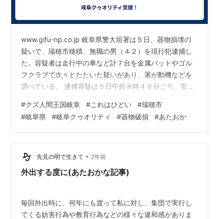
www.gifu-np.co.jp 岐阜県警大垣署は５日、器物損壊の
疑いで、瑞穂市穂積、無職の男（４２）を現行犯逮捕し
た。容疑者は走行中の車など計７台を金属バットやゴル
フクラブで次々とたたいた疑いがあり、署が動機などを
調べている。 逮捕容疑は５日午前８時４０分ごろ、安八
郡安八町北今ケ渕の町道で、止まっていた男性会社役員
#
クズ人間王国岐阜
#
これはひどい
#
瑞穂市
（４１）の乗用車のフロントガラスを金属バットで殴
#
岐阜県
#
岐阜クゥオリティ
#
器物破損
#
あたおか
り、破損させた疑い。 署によると、容疑者は男性の前を
走る複数の車をバットでたたいたといい、男性が車を止
めたところ被害に遭ったという。２人に面識はなかっ
た。別の被害者から「バットで車をたたかれた」と１１
•
先見の明で生きて
2年前
０番があった。「全く記憶にありま…
外出する度に(あたおかな記事)
毎回外出時に、何年にも渡って私に対し、集団で実行し
てくる妨害行為や教育行為などの様々な違和感がありま