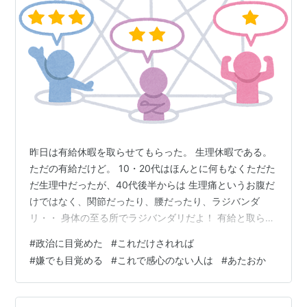
昨日は有給休暇を取らせてもらった。 生理休暇である。
ただの有給だけど。 10・20代はほんとに何もなくただた
だ生理中だったが、40代後半からは 生理痛というお腹だ
けではなく、関節だったり、腰だったり、ラジバンダ
リ・・ 身体の至る所でラジバンダリだよ！ 有給と取らせ
てもらって助かった。 月曜に始まるのと週末に始まるの
#
政治に目覚めた
#
これだけされれば
とでは気構えが違うのだ。 とても頑張れない。 火曜日に
#
嫌でも目覚める
#
これで感心のない人は
#
あたおか
寝ながらYouTubeを観ていたら、豊田真由子さんが参政
党に補佐官として加入されるとバンバン動画が入ってま
した。 この方にはいい印象はなかったので正直「えー」