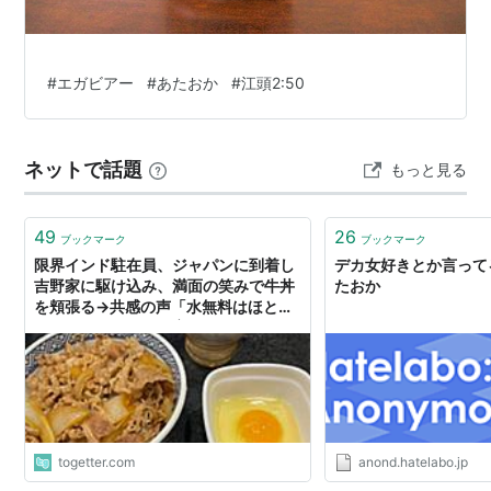
#
エガビアー
#
あたおか
#
江頭2:50
ネットで話題
もっと見る
49
26
ブックマーク
ブックマーク
限界インド駐在員、ジャパンに到着し
デカ女好きとか言って
吉野家に駆け込み、満面の笑みで牛丼
たおか
を頬張る→共感の声「水無料はほとん
どの国だとあたおか案件」
togetter.com
anond.hatelabo.jp