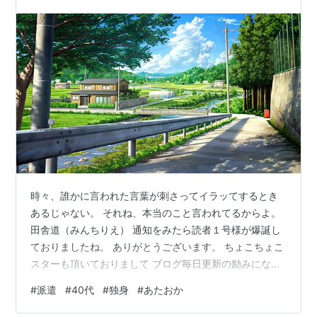
時々、誰かに言われた言葉が刺さってイラッてするとき
あるじゃない。 それね、本当のこと言われてるからよ。
田舎道（みんちりえ） 通知をみたら読者１号様が爆誕し
ておりましたね。 ありがとうございます。 ちょこちょこ
スターも頂いておりまして ブログ毎日更新の励みになっ
ております。 ログ解析みたいなこともやってみたいです
#
派遣
#
40代
#
独身
#
あたおか
ね。 2000年代のブログみたいに アクセスカウンターも
つけたいな。 少し当ブログのログ解析を見てみたら 元旦