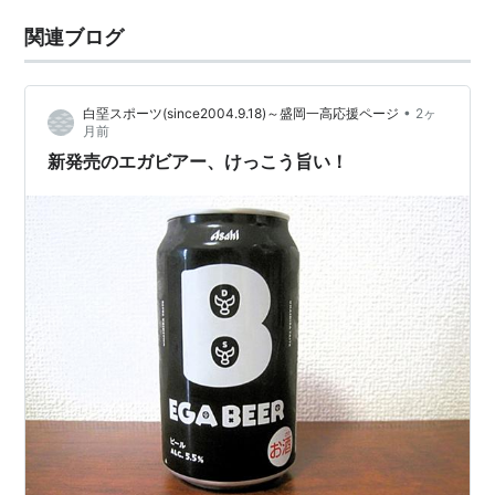
関連ブログ
•
白堊スポーツ(since2004.9.18)～盛岡一高応援ページ
2ヶ
月前
新発売のエガビアー、けっこう旨い！