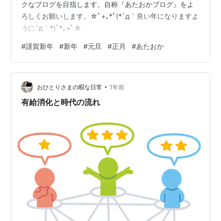
クなブログを目指します。自称『あたおかブログ』をよ
ろしくお願いします。☆ﾟ+｡*ﾟ(*´д｀良い年になりますよ
うに´д｀*)ﾟ*｡+ﾟ☆
#
謹賀新年
#
新年
#
元旦
#
正月
#
あたおか
•
おひとりさまの暇な日常
1年前
有給消化と時代の流れ