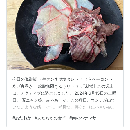
今日の晩御飯 ・牛タンネギ塩タレ ・くじらベーコン ・
あげ春巻き ・蛇腹無限きゅうり ・チゲ味噌汁 この週末
は、アクティブに過ごしました。 2024年6月15日の土曜
日。 五ニャン娘、みゃあ、が、この数日、ウンチが出て
いないような感じです。 尚且つ、腰あたりに小さい突起
物ができており、以前「肥満細胞腫」を治療した経緯が
#
あたおか
#
あたおかの食卓
#
肉のハナマサ
あるので、それも心配なので、朝からかかりつけの獣医
さんへ。 先生が、突起部の細胞を注射器で取って、顕微