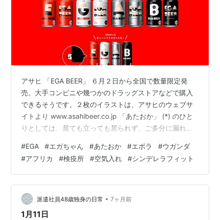
アサヒ 「EGA BEER」 ６月２日から全国で数量限定発
売。大手コンビニや幾つかのドラッグストアなどで購入
できるそうです。２枚のイラストは、アサヒのウェブサ
イトより www.asahibeer.co.jp 「あたおか」 (*) のひと
りとしては、居ても立っても居られず、ご多分に漏れず
家人に買ってきてもらいました。(*) 「頭のおかしいお前
#
EGA
#
エガちゃん
#
あたおか
#
エボラ
#
ウガンダ
ら」の略語ですが、YouTube「エガちゃんねる」で、フ
#
アフリカ
#
検疫所
#
空気入れ
#
シンデレラフィット
ァンの総称としてこの言葉が使われています。余談です
が、私は東アフリカのウガンダという国から先日帰って
きたばかり。エボラ出血熱の流行地域だったので、帰国
後21日間外出はなるべく控えてねと、成田空港の検疫
•
派遣社員48歳独身の日常
7ヶ月前
所…
1月11日