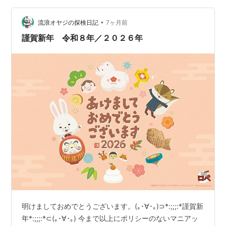
から11日までのアクセス数のべ23人。 ゼロの日もあるの
•
でこれ自分以外の人ってことですよね。 エガちゃんねる
流浪オヤジの探検日記
7ヶ月前
の登録者は「あたおか」（頭のおかしい人） と呼ばれて
謹賀新年 令和８年／２０２６年
おりますが それ…
明けましておめでとうございます。(｡･∀･｡)⊃*:;;;:*謹賀新
年*:;;;:*⊂(｡･∀･｡) 今まで以上にポリシーのないマニアッ