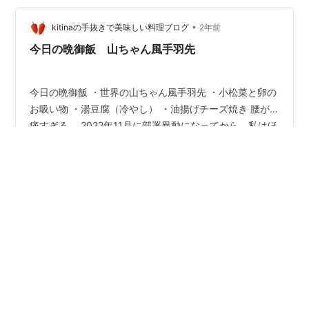
鏡で見てくださると、やはり 「肥満細胞腫」 でした。
•
幸い、まだ大きさが5ミリほどで、当日の午後、手術をし
kitinaの手抜きで美味しい料理ブログ
2年前
てもらえることに。 「お迎えは17時以降におねがいしま
今日の晩御飯 山ちゃん風手羽先
す」 とのことでし…
今日の晩御飯 ・世界の山ちゃん風手羽先 ・小松菜と卵の