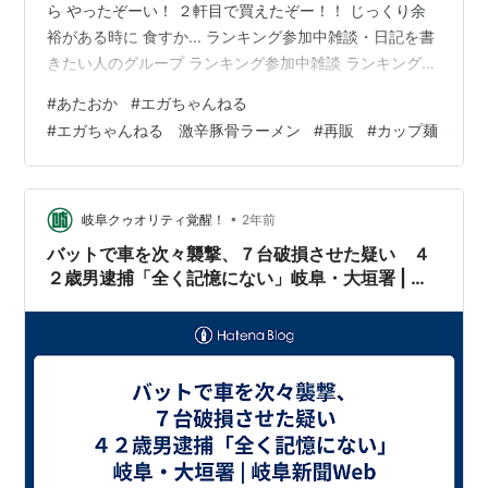
ら やったぞーい！ ２軒目で買えたぞー！！ じっくり余
裕がある時に 食すか... ランキング参加中雑談・日記を書
きたい人のグループ ランキング参加中雑談 ランキング参
加中特になんでもあり！！ ランキング参加中アクセスの
#
あたおか
#
エガちゃんねる
輪 ランキング参加中絵日記
#
エガちゃんねる 激辛豚骨ラーメン
#
再販
#
カップ麺
•
岐阜クゥオリティ覚醒！
2年前
バットで車を次々襲撃、７台破損させた疑い ４
２歳男逮捕「全く記憶にない」岐阜・大垣署 | 岐
阜新聞Web