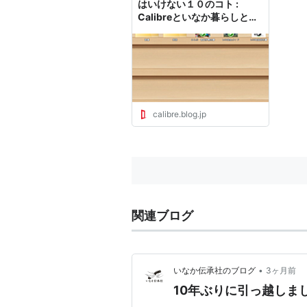
はいけない１０のコト :
Calibreといなか暮らしと
Amazonな日々
calibre.blog.jp
関連ブログ
•
いなか伝承社のブログ
3ヶ月前
10年ぶりに引っ越しま