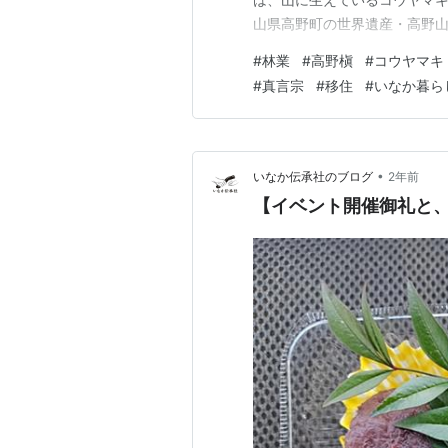
山県高野町の世界遺産・高野
需要が常にあります。いきなり
#
林業
#
高野槇
#
コウヤマキ
とは思っていないので、とり
#
真言宗
#
移住
#
いなか暮ら
ださい。#林業 #コウヤマキ #
•
いなか伝承社のブログ
2年前
【イベント開催御礼と