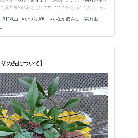
山で真言宗の仏花としてコウヤマキが使われており、その
仕事が出来るorいきなり山村に住める、ような人が来る
#
和歌山
#
かつらぎ町
#
いなか伝承社
#
高野山
あえずやってみたい方、関心のある方居られたらご連絡く
し
高野槇 #和歌山 #…
、その先について】