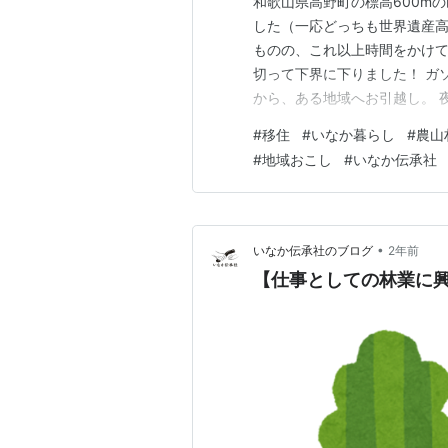
和歌山県高野町の標高600m
した（一応どっちも世界遺産高
ものの、これ以上時間をかけ
切って下界に下りました！ ガ
から、ある地域へお引越し。 
明るく人の歩いている地域へ。
#
移住
#
いなか暮らし
#
農山
然違うな～。 高野町の前住ん
#
地域おこし
#
いなか伝承社
葉樹ばかりで植物の生態系がか
•
いなか伝承社のブログ
2年前
【仕事としての林業に