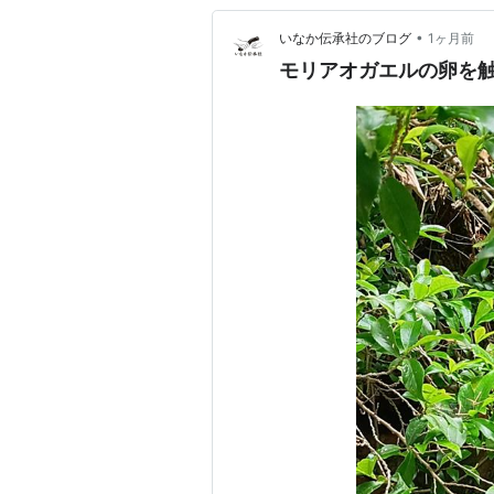
•
いなか伝承社のブログ
1ヶ月前
モリアオガエルの卵を