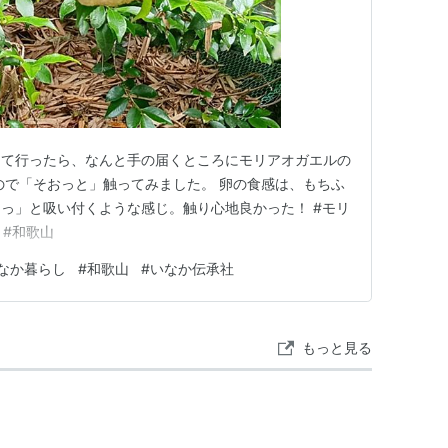
って行ったら、なんと手の届くところにモリアオガエルの
ので「そおっと」触ってみました。 卵の食感は、もちふ
っ」と吸い付くような感じ。触り心地良かった！ #モリ
 #和歌山
なか暮らし
#
和歌山
#
いなか伝承社
もっと見る