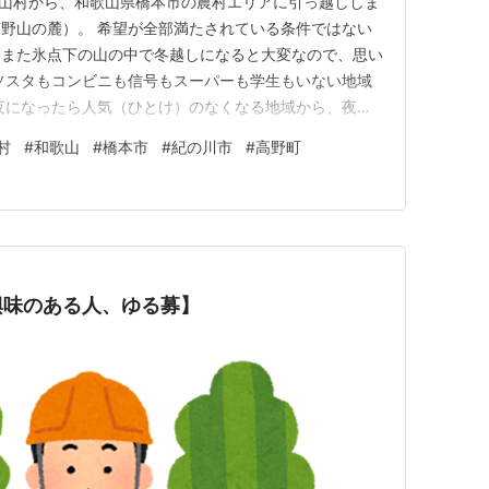
の山村から、和歌山県橋本市の農村エリアに引っ越ししま
野山の麓）。 希望が全部満たされている条件ではない
てまた氷点下の山の中で冬越しになると大変なので、思い
ソスタもコンビニも信号もスーパーも学生もいない地域
夜になったら人気（ひとけ）のなくなる地域から、夜も
 10年ぶりに人のいるところに引っ越ししたけれど、全
村
#
和歌山
#
橋本市
#
紀の川市
#
高野町
でいた家の周りはスギ・ヒノキ・マツ・コウヤマキの針
なり貧弱で生き物好きの…
興味のある人、ゆる募】