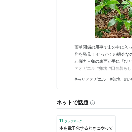
薬草関係の用事で山の中に入
卵を発見！ せっかくの機会な
わ弾力＋卵の表面が手に「ぴと
アオガエル #卵塊 #田舎暮らし
#
モリアオガエル
#
卵塊
#
い
ネットで話題
11
ブックマーク
本を電子化するときにやって