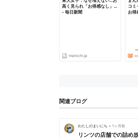
東大女子：なぜ増えない…お
まん
高く見られ「お得感なし」…
コミ
- 毎日新聞
お得感
mainichi.jp
c
関連ブログ
•
わたしのまいにち
1ヶ月前
リンツの店舗での詰め放