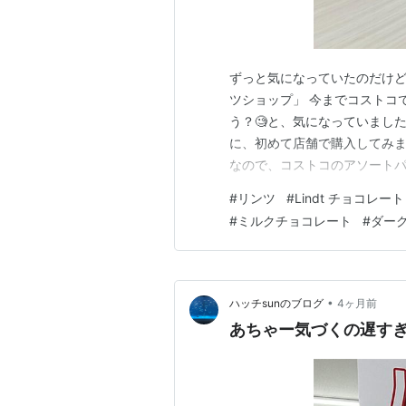
ずっと気になっていたのだけ
ツショップ」 今までコストコ
う？🧐と、気になっていました
に、初めて店舗で購入してみま
なので、コストコのアソートパッ
が混じっていますでしょ。 ダ
#
リンツ
#
Lindt チョコレート
コストコでもほとんど買ってい
#
ミルクチョコレート
#
ダー
い赤いお箱が売られていたけど
•
ハッチsunのブログ
4ヶ月前
あちゃー気づくの遅すぎ