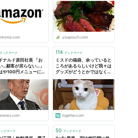
スイーツなども付いてたった
の880円で食べれちゃった
よ！
enkomo.com
youpouch.com
114
ブックマーク
ブックマーク
ドナルド原田社長 「お
ミスドの福袋、余っていると
い…顧客が戻らない…」
ころがあるらしいけど我々は
はや100円メニューにお
グッズがどうとかではなくド
はない」 : 痛いニュース
ーナツを安くしてほしいんだ
)
「単純にお得感が少ない」
tainews.com
togetter.com
50
ブックマーク
ブックマーク