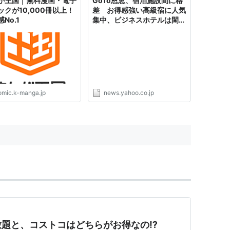
が王国｜無料漫画・電子
GoTo恩恵、宿泊施設間に格
ックが10,000冊以上！
差 お得感強い高級宿に人気
No.1
集中、ビジネスホテルは閑古
鳥（中国新聞デジタル） -
Yahoo!ニュース
omic.k-manga.jp
news.yahoo.co.jp
題と、コストコはどちらがお得なの⁉️