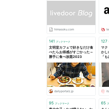
himasoku.com
t
141
127
ブックマーク
文明堂カフェで好きなだけ食
マク
べたらお得感がすごかった～
かし
勝手に食べ放題2023
「も
得感
(ﾉ∀`
dailyportalz.jp
i
95
65
ブックマーク