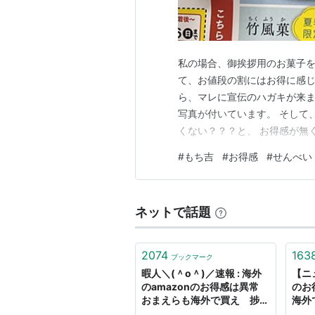
私の場合、御挨拶用のお菓子を
て、お値段の割にはお得に感じ
ら、マレに宣伝のハガキが来ま
写真が付いています。 そして
くない？？？と、 お得感が無
思います。。。。
#
もち吉
#
お得感
#
せんべい
ネットで話題
2074
163
ブックマーク
暇人＼(＾o＾)／速報 : 海外
【ニ
のamazonのお得感は異常
のお
おまえらも海外で買え 捗る
海外
ぞ - ライブドアブログ
もり