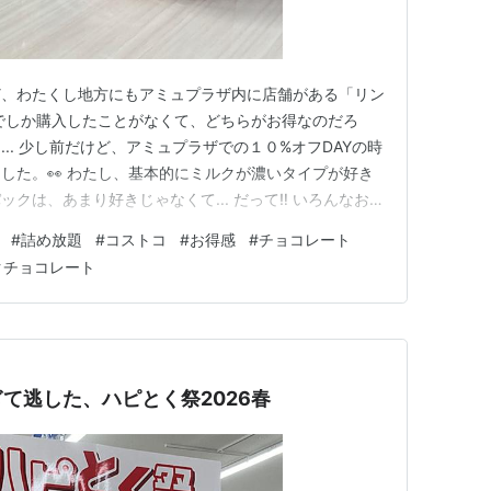
ど、わたくし地方にもアミュプラザ内に店舗がある「リン
でしか購入したことがなくて、どちらがお得なのだろ
... 少し前だけど、アミュプラザでの１０%オフDAYの時
した。👀 わたし、基本的にミルクが濃いタイプが好き
クは、あまり好きじゃなくて... だって‼️ いろんなお味
ークチョコが入っていたら絶対にダメなので、最近では
#
詰め放題
#
コストコ
#
お得感
#
チョコレート
ませんでした。😢 以前は、ミルクだけしか入っていな
クチョコレート
、今ではほ…
て逃した、ハピとく祭2026春