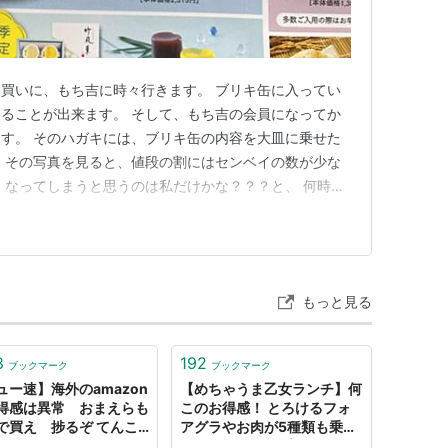
買いに、もち吉に時々行きます。 ブリキ缶に入ってい
ることが出来ます。 そして、もち吉の会員になってか
す。 そのハガキには、ブリキ缶の内容を大皿に乗せた
、その写真を見ると、値段の割にはセンベイの数が少な
くなってしまうと思うのは私だけかな？？？と、 何時も
もっと見る
8
192
ブックマーク
ブックマーク
ュー速】海外のamazon
【めちゃうま乙女ランチ】何
得感は異常 おまえらも
このお得感！ とろけるフォ
で買え 捗るぞ てんこ
アグラやお肉が5種類も乗っ
。
た「フランス丼プレート」、