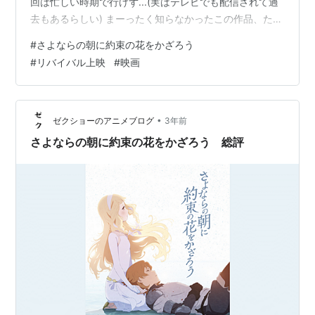
回は忙しい時期で行けず...(実はテレビでも配信されて過
去もあるらしい) まーったく知らなかったこの作品、たま
たま主題歌を聞いて惹かれて調べて行き着いた作品でし
#
さよならの朝に約束の花をかざろう
た。んでビジュアルポスターの一枚絵をちらっと 引用
#
リバイバル上映
#
映画
元:http://sayoasa.jp/ やべぇ 美しすぎんか???罪だよこれ
という感じで「なんで俺劇場で見てないんだよ...」って
気持ちで軽く鬱でした。 初見というのは凄く大事なもの
でよく聞くのが 「記憶を消してもう一度見…
•
ゼクショーのアニメブログ
3年前
さよならの朝に約束の花をかざろう 総評