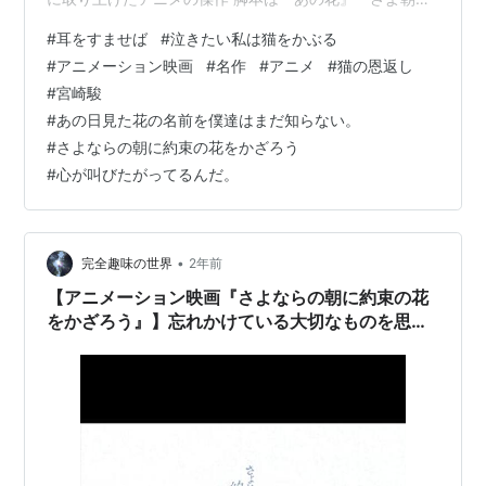
『ここさけ』の岡田麿里 スタジオコロリドの今後にも注
#
耳をすませば
#
泣きたい私は猫をかぶる
目 『泣きたい私は猫をかぶる』とは 『泣きたい私は猫を
#
アニメーション映画
#
名作
#
アニメ
#
猫の恩返し
かぶる』は、スタジオコロリド制作による長編アニメー
#
宮崎駿
ション映画。 2020年6月18日16時よりNetflixにて全世界
#
あの日見た花の名前を僕達はまだ知らない。
独占配信された。 略称は「泣き猫」。 本作は当初、東宝
#
さよならの朝に約束の花をかざろう
映像事業部が2020年6月5日の公開を予定…
#
心が叫びたがってるんだ。
•
完全趣味の世界
2年前
【アニメーション映画『さよならの朝に約束の花
をかざろう』】忘れかけている大切なものを思い
出させてくれた感動ファンタジー。