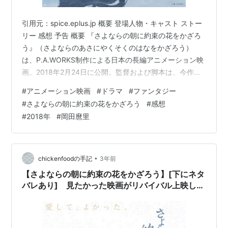
引用元：spice.eplus.jp 概要 登場人物・キャスト ストー
リー 感想 予告 概要 『さよならの朝に約束の花をかざろ
う』（さよならのあさにやくそくのはなをかざろう）
は、P.A.WORKS制作による日本の長編アニメーション映
画。2018年2月24日に公開。監督および脚本は、今作が
初監督作品となる脚本家の岡田麿里[3]。10代半ばで外見
#
アニメーション映画
#
ドラマ
#
ファンタジー
の成長が止まる不老長寿の種族イオルフの少女マキア
#
さよならの朝に約束の花をかざろう
#
感想
と、マキアに育てられ成長していく人間の少年エリアル
#
2018年
#
岡田麿里
の物語。 引用元：https://ja.wikipedia.org/wiki/さよなら
の朝に約束の花をかざろう 「あの日見た花の名前を僕達
はまだ知らない。」「…
•
chickenfoodの手記
3年前
【さよならの朝に約束の花をかざろう】[下にネタ
バレあり] 見たかった映画がリバイバル上映して
たので見に行った