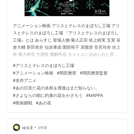
アニメーション映画 アリスとテレスのまぼろし工場 アリ
スとテレスのまぼろし工場 『アリスとテレスのまぼろし
工場』とは あらすじ 登場人物 菊入正宗 佐上睦実 五実 笹
倉大輔 新田篤史 仙波康成 園部裕子 原陽菜 安見玲奈 佐上
衛 菊入時宗 主題歌 難解作品 タイトルに込められた意味
は？ "変化は悪" は現代社会への強烈なアンチテーゼ 『ア
#
アリスとテレスのまぼろし工場
リスとテレスのまぼろし工場』とは 『アリスとテレスの
#
アニメーション映画
#
岡田麿里
#
岡田麿里監督
まぼろし工場』は、日本のアニメーション映画。 『あの
#
名作アニメ
日見た花の名前を僕達はまだ知らない。』などの脚本家
#
あの日見た花の名前を僕達はまだ知らない。
として知られ、『さよならの朝に約束の花をかざろう』
#
さよならの朝に約束の花をかざろう
#
MAPPA
で監督デビューを果たした岡田麿里さんの監督第2作で、
#
呪術廻戦
#
あの花
『呪…
•
ゆる文
3年前