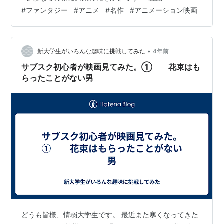
なことを思い出させてくれる感動ファンタジー はじめに
#
ファンタジー
#
アニメ
#
名作
#
アニメーション映画
「日本の代表的なアニメといえば？」 こう聞かれたな
ら、あなたならどう答えるだろう。 やはり宮崎駿監督の
ジブリ作品だろうか？ 全世界にコアなファンを抱える庵
野秀明監督の『エヴァンゲリオン』？ 富野由悠季監督の
•
新大学生がいろんな趣味に挑戦してみた
4年前
『ガンダム』も、未だ根強…
サブスク初心者が映画見てみた。① 花束はも
らったことがない男
どうも皆様、情弱大学生です。 最近また寒くなってきた