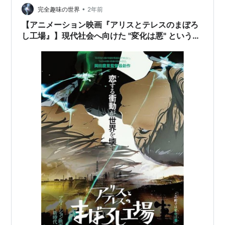
た方がいらっしゃいましたら一緒に振り返っていただけ
•
完全趣味の世界
2年前
ると幸いです。 ※注…
【アニメーション映画『アリスとテレスのまぼろ
し工場』】現代社会へ向けた "変化は悪" という強
烈なアンチテーゼとタイトルに込められた意味。