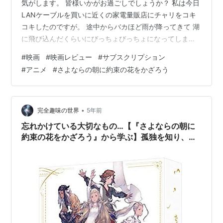
気がします。 皆様いかがお過ごしでしょうか？ 私は今日
LANケーブルを買いに近くの家電量販店にチャリをコキ
コキしたのですが。 途中からバカほど雨が降ってきて 湖
に飛び込んだくらいにびっちょびっちょになってしまい
ました。 さて、自分はU-⚫EXTのサブスクに最近入った
#
映画
#
映画レビュー
#
サブスクリプション
のですが、そこにめちゃめちゃに気になっている映画が
#
アニメ
#
さよならの朝に約束の花をかざろう
ありました。 その映画は さよならの朝に約束の花束を飾
ろう という映画です ※注意 ①このブログには少しネタ
バレが含まれているかもしれません ネタバレを嫌う人は
すぐにブラウザバックをお願いします ②このレビューは
•
完全趣味の世界
5年前
映画初心者の情弱大学…
忘れかけている大切なもの…【『さよならの朝に
約束の花をかざろう』から学ぶ】孤独を知り、時
には孤独と向き合う必要性。