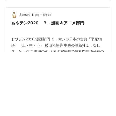
て、そうだろう。 何もひとりに固執する必要なんかな
い。 深く付き合えば、相手の嫌なところまで見えてく
•
る。 嫌いなところが見えてくる。 でも大丈夫。 嫌なと
Samurai Note
6年前
ころが見えたら他を探せばいい。 嫌いになったら他を探
もやテン2020 ３．漫画＆アニメ部門
せばいい。 仲間な…
もやテン2020 漫画部門 １．マンガ日本の古典「平家物
語」（上・中・下） 横山光輝著 中央公論新社２．なし
３．なし次点 鬼滅の刃 大原の寂光院で建礼門院徳子様の
御廟をお参りしたことをきっかけに漫画ですが「平家物