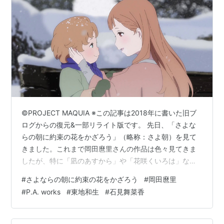
©PROJECT MAQUIA ※この記事は2018年に書いた旧ブ
ログからの復元&一部リライト版です。 先日、「さよな
らの朝に約束の花をかざろう」（略称：さよ朝）を見て
きました。これまで岡田麿里さんの作品は色々見てきま
したが、特に「凪のあすから」や「花咲くいろは」など
PA.Works作品がもう大好物で。 今回もPA作品と知った
#
さよならの朝に約束の花をかざろう
#
岡田麿里
時から、もうずっと公開を楽しみにしてたんですが、結
#
P.A. works
#
東地和生
#
石見舞菜香
果予想通り、いや、予想以上に素晴らしい作品！！だっ
たので、今回記事にまとめようと思いました！ つたない
文章で恐縮ですが、もし同じようにさよ朝を見て感動し