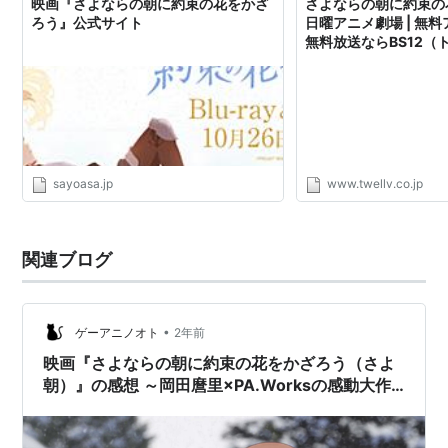
ディタ：日笠陽子
映画『さよならの朝に約束の花をかざ
さよならの朝に約束の花
ろう』公式サイト
日曜アニメ劇場 | 無料ア
メドメル：久野美咲
無料放送ならBS12（
イゾル：杉田智和
バロウ：平田広明
主題歌
主題歌「ウィアートル」
sayoasa.jp
www.twellv.co.jp
作詞：riya / 作曲・編曲・歌：rionos
リスト::アニメ作品//タイトル/さ行
|
リスト::日本の映
関連ブログ
画::題名::さ行
•
ゲーアニノオト
2年前
映画『さよならの朝に約束の花をかざろう（さよ
朝）』の感想 ～岡田麿里×PA.Worksの感動大作
～【ネタバレ】