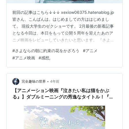
前回の記事はこちら↓↓↓ xexiow06375.hatenablog.jp
皆さん、こんばんは。はじめましての方ははじめまし
て。 現役大学生のゼクショーです。 2月最後の新着記事
となる今回は、本日をもって公開５周年を迎えたあのア
ニメ映画をレビューしていきたいと思います。 『さよな
らの朝に約束の花をかざろう』になります。 タイトルロ
#
さよならの朝に約束の花をかざろう
#
アニメ
ゴとキービジュアル ※「dアニメストア」配信ページより
#
アニメ映画
#
感想,
引用※
•
完全趣味の世界
4年前
【アニメーション映画『泣きたい私は猫をかぶ
る』】ダブルミーニングの秀逸なタイトル！『あ
の花』『さよ朝』『ここさけ』の流れを汲む猫ア
ニメの傑作！！