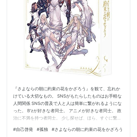
『さよならの朝に約束の花をかざろう』を観て、忘れか
けている大切なもの。 SNSがもたらしたものはお手軽な
人間関係 SNSの普及で人と人は簡単に繋がれるようにな
った。 B'zが好きな者同士。 アニメが好きな者同士。 政
治に不満を持つ者同士。 少し探せば、ほら、すぐに繋が
る。 簡単だ。 しかし、人間関係は簡単な分だけ希薄にな
#
自己啓発
#
孤独
#
さよならの朝に約束の花をかざろう
った。 どんどん薄っぺらい人間関係になっていく。 だっ