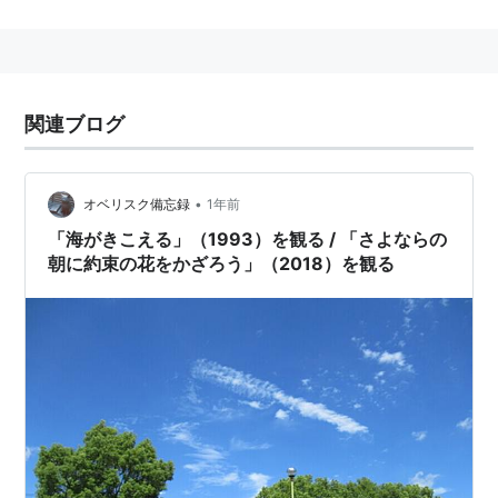
督作品。
10代半ばで外見の成長が止まり、数百年生き続けること
から「別れの一族」と呼ばれるイオルフの民の少女マキ
アと、歳月を重ねて大人へと成長していく孤独な少年エ
関連ブログ
リアルの絆の物語が描かれる。
スタッフ
•
オベリスク備忘録
1年前
監督・脚本：岡田麿里
「海がきこえる」（1993）を観る / 「さよならの
朝に約束の花をかざろう」（2018）を観る
副監督：篠原俊哉
キャラクター原案：吉田明彦
キャラクターデザイン・総作画監督：石井百合子
メインアニメーター：井上俊之
コア・ディレクター：平松禎史
美術監督：
東地和生
美術設定・コンセプトデザイン：岡田有章
音楽：川井憲次