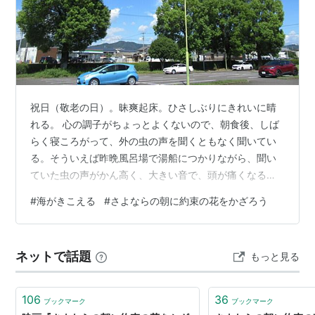
音響監督：若林和弘
アニメーション制作：P.A.WORKS
製作：バンダイビジュアル、博報堂DYミュージック
&ピクチャーズ、ランティス、P.A.WORKS、
Cygames
祝日（敬老の日）。昧爽起床。ひさしぶりにきれいに晴
配給：ショウゲート
れる。 心の調子がちょっとよくないので、朝食後、しば
らく寝ころがって、外の虫の声を聞くともなく聞いてい
キャスト
る。そういえば昨晩風呂場で湯船につかりながら、聞い
マキア：石見舞菜香
ていた虫の声がかん高く、大きい音で、頭が痛くなるく
らいだったのを思い出す。あれは、何だったのだろう。
エリアル：入野自由
#
海がきこえる
#
さよならの朝に約束の花をかざろう
少しだけ家事をやったら、冷房の入ってない部屋はいま
レイリア：茅野愛衣
だ蒸し暑いのなんのって。じんわりと汗が滲んでくる。
クリム：梶裕貴
気温そのものは盛夏に比べ、確かに3~4℃下がってきて
ラシーヌ：沢城みゆき
ネットで話題
もっと見る
いるのだが。 市民プール。鼻が敏感な日なのか、更衣室
ラング：細谷佳正
もトイレもくさいし、プールの水も匂った（さらに、ぬ
るいし）。外でつくつく法師が鳴く。 昼食は…
ミド：佐藤利奈
106
36
ブックマーク
ブックマーク