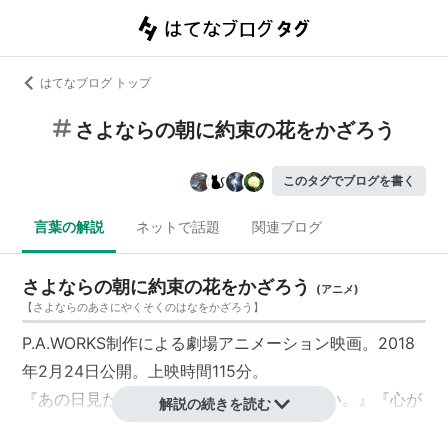
はてなブログ トップ
さよならの朝に約束の花をかざろう
このタグでブログを書く
言葉の解説
ネットで話題
関連ブログ
さよならの朝に約束の花をかざろう
(
アニメ
)
【
さよならのあさにやくそくのはなをかざろう
】
P.A.WORKS制作による劇場アニメーション映画。2018
年2月24日公開。上映時間115分。
『あの日見た花の名前を僕達はまだ知らない。』『心が
解説の続きを読む
叫びたがってるんだ。』の脚本を務めた岡田麿里の初監