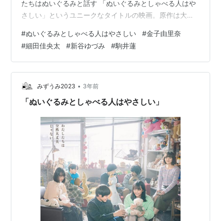
たちはぬいぐるみと話す 「ぬいぐるみとしゃべる人はや
さしい」というユニークなタイトルの映画。原作は大前
粟生の小説（スイマセン。よく知りませんでした）。そ
#
ぬいぐるみとしゃべる人はやさしい
#
金子由里奈
れを、これが長編商業デビューとなる金子由里奈監督が
#
細田佳央太
#
新谷ゆづみ
#
駒井蓮
映画化した。 青春群像劇である。冒頭は主人公の七森
（細田佳央太）が女の子から告白されているシーン。だ
が七森は恋愛というものがわからない。だから、告白さ
れても戸惑うばかりで相手を怒らせてしまう。 そんな七
•
みずうみ2023
3年前
森が京都にある大学に入学する。まも…
「ぬいぐるみとしゃべる人はやさしい」