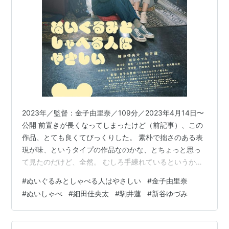
2023年／監督：金子由里奈／109分／2023年4月14日〜
公開 前置きが長くなってしまったけど（前記事）、この
作品、とても良くてびっくりした。 素朴で拙さのある表
現が味、というタイプの作品なのかな、とちょっと思っ
て見たのだけど、全然。 むしろ手練れているというか、
相当映画制作についてよく知っている人なのだろうと感
#
ぬいぐるみとしゃべる人はやさしい
#
金子由里奈
じた。 くどくどしくなく、最小限の要素で必要なことが
#
ぬいしゃべ
#
細田佳央太
#
駒井蓮
#
新谷ゆづみ
全部分かる洗練性がある。 この作品の持つ間も、ムード
も、とても好き。音楽も良かったなあ！ これからもどん
どん作ってほしい、また楽しみな監督が増えて嬉しい。