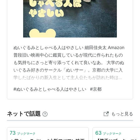
ぬいぐるみとしゃべる人はやさしい 細田佳央太 Amazon
普段旧い映画中心に鑑賞しているが現代に作られたもの
も気持ちにさっと寄り添ってくれて良いなあ。 大学のぬ
いぐるみ好きのサークル「ぬいサー」。京都の大学に入
学したばかりの新入生として主人公たちが訪れた時は作
る方というより、人がぬいぐるみに話しかけるのがメイ
#
ぬいぐるみとしゃべる人はやさしい
#
京都
ンの、わかりやすさを求める外部の人に説明するのが難
しいようなサークル。最初は、なんだか凄いな、と思っ
ていた主人公たちもそこに落ち着き。。ちょっとほんと
ネットで話題
もっと見る
に心配になっちゃうような部員もいたけれど、自分の問
題を解決する手段と割り切っていて外の社会に繋がるの
が困難ではなさそうな部員もいる。冒頭か…
73
63
ブックマーク
ブックマーク