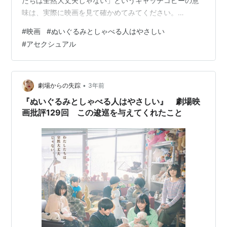
たちは全然大丈夫じゃない」というキャッチコピーの意
味は、実際に映画を見て確かめてみてください。
youtu.be ぬいぐるみとしゃべる人はやさしい (河出文庫)
#
映画
#
ぬいぐるみとしゃべる人はやさしい
作者:大前粟生 河出書房新社 Amazon ぬいぐるみとしゃ
#
アセクシュアル
べる人はやさしい [DVD] 細田佳央太 Amazon
•
劇場からの失踪
3年前
『ぬいぐるみとしゃべる人はやさしい』 劇場映
画批評129回 この逡巡を与えてくれたこと