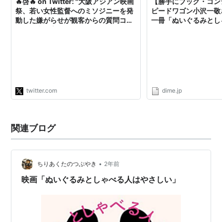
🔥啓🔥 on Twitter: "大阪アジアン映画
【勝手にブック・コン
祭、若い女性監督へのミソジニーを発
ピードワゴン小沢一敬
動した嫌がらせが観客からの質問コー
一冊「ぬいぐるみとし
ナーの中で高齢男性からあったことを
しい」｜@DIME ア
ここに書いておく。映画の余韻を壊し
に来た最低最悪なものだったことを。
#OAFF2023 #ぬいぐるみとしゃべる
人はやさしい"
twitter.com
dime.jp
関連ブログ
•
ちりあくたのつぶやき
2年前
映画「ぬいぐるみとしゃべる人はやさしい」