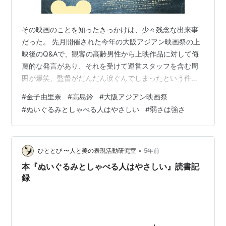
その映画のことを知ったきっかけは、少々残念な出来事
だった。 先月開催された今年の大阪アジアン映画祭の上
映後のQ&Aで、観客の高齢男性から上映作品に対して侮
蔑的な発言があり、それを受けて運営スタッフを含む周
囲が爆笑、監督がだんだん涙ぐんでしまったという件。
本作が商業メジャー映画デビュー作の若い女性監督だっ
#
金子由里奈
#
高島鈴
#
大阪アジアン映画祭
たことと、その映画のテーマが相まって、「いじめても
#
ぬいぐるみとしゃべる人はやさしい
#
弱さは強さ
絶対やり返してこない弱い人」認定をした上で、その人
物がいじめ行為に及んだという経緯が容易に想像がつい
た。 発言自体は、呆れて黙殺するレベル。あほかとし
か。 しかし、周囲の観客や運営の一部までが同調して笑
•
ひととび 〜人と美の表現活動研究室
5年前
うなど、毅然とした対応に程遠い運営のレベル…
本『ぬいぐるみとしゃべる人はやさしい』読書記
録