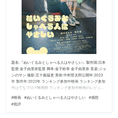
題名:『ぬいぐるみとしゃべる人はやさしい』製作国:日本
監督:金子由里奈監督 脚本:金子鈴幸 金子由里奈 音楽:ジョ
ンのサン 撮影:五十嵐猛吏 美術:中村哲太郎公開年:2023
年 製作年:2022年 ランキング参加中映画 ランキング参加
中はてなブログ映画部 ランキング参加中映画のレビュー
ブログ ランキング参加中邦画 目次 あらすじ この映画は
#
映画
#
ぬいぐるみとしゃべる人はやさしい
#
感想
弱い 自分はぬいぐるみと話さない あらすじ 京都にある
#
批評
大学の「ぬいぐるみサークル」。「男らしさ」や「女ら
しさ」というノリが苦手な大学生の七森は、そこで出会