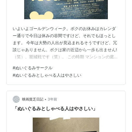
いよいよゴールデンウィーク。ボクのお休みはカレンダ
ー通りで今日は休みの谷間ですけど、それでもほっとし
ます。 今年は大勢の人出が見込まれるそうですけど、冗
談じゃありません。ボクは家の近辺から一歩も出ません!
（笑）。籠城戦です（笑）。 この時期 マンションの庭に
花が咲き、緑が青々と茂っているのを眺めると、文字通
#
ぬいぐるみサークル
り命の洗濯という感じがします。 ちょうど今朝 出社する
#
ぬいぐるみとしゃべる人はやさしい
時マンション内の池で鴨？が遊んでいましたが、仕事に
行かなくてもいい彼？が実に羨ましかった。 これは余談
です。昨日 オバマ元大統領のミシェル夫人がスプリング
スティーンのコンサートにバックコーラスで参加。これ
•
映画貧乏日記
3年前
も羨ましい。 ブルース・スプリング…
「ぬいぐるみとしゃべる人はやさしい」