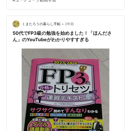
子をかぶる→〇 ４．カロミル(栄養管理アプリ）をつけて
カロリー、摂取栄養素を意識する→〇 ５．歯磨き、フロ
スを徹底→〇 ６．一日置きにレチノール→無 （その他）
１．FP資格の勉強（1時間）→ 〇１H 金融問題集…
•
くまたろうの暮らし手帖
2年前
50代でFP3級の勉強を始めました！「ほんださ
ん」のYouTubeがわかりやすすぎる