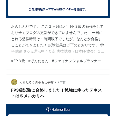
お久しぶりです。 ここ２ヶ月ほど、FP３級の勉強をして
おり全くブログの更新ができていませんでした。 一日に
とれる勉強時間は１時間以下でしたが、なんとか合格す
ることができました！ 試験結果は以下のとおりです。 学
科試験 ６０点満点中４５点 実技試験（日本FP協会）１０
０点満点中９５点 では、私がどのようにFPの勉強をして
#
FP３級
#
ほんださん
#
ファイナンシャルプランナー
いったのかを紹介していきたいと思います。 夜寝る前の
１時間前後しか勉強時間が取れず、疲れていて全く勉強
できない日も多くあったため総勉強時間は５０時間も取
•
れませんでした。 それでも一発で合格できたのは、「ほ
くまたろうの暮らし手帖
2年前
んださん」というYouTubeチャンネルのおかげです。 テ
FP3級試験に合格しました！勉強に使ったテキス
キストに関しては、…
トは即メルカリへ