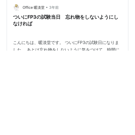
になってくれるのが、「ほんださん」。 なんと、ほんだ
•
さん、ご自身でCBT方式でのFP3の試験を受験されまし
Office 暖淡堂
3年前
た。 との時の様子が「ほんださんチャンネル」で観るこ
ついにFP3の試験当日 忘れ物をしないようにし
とができます。 F…
なければ
こんにちは、暖淡堂です。 ついにFP3の試験日になりま
した。 あとは忘れ物をしないように気をつけて、時間に
遅れないように試験会場に行くこと。 心配した台風は通
過してくれたし。 過去問も結構やったし。 風邪気味では
ないし。 前夜はお酒を控えめにしたし（飲みました
が）。 試験の解答は夕方には公開されるようです。 すぐ
#
FP3
#
試験
#
試験直前
#
ほんださん
#
LEC
に自己採点してみるつもりです。 「ほんださんチャンネ
ル」でも、試験の振り返りをやるようですね。 それを、
穏やかに観ることはできるかな。 本日FPの試験を受ける
•
方、これまでの努力を結果につながるように頑張りまし
Office 暖淡堂
3年前
ょう。 まずは会場にたどり着くこと。 それを目指しま
FP3試験直前動画の紹介 CBT試験情報もあり
す。 ＊☺☺☺☺☺＊
「ほんださん」チャンネル