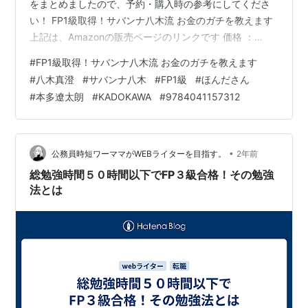
をまとめましたので、予約・購入時の参考にしてくださ
い！ FP1級取得！サバンナ八木流 お金のガチを教えます
上記は、Amazonの販売ページのリンクです 価格 ：
1,760円（税込） 発売日 ：2025年3月27日 出版社 ：
#
FP1級取得！サバンナ八木流 お金のガチを教えます
KADOKAWA 商品コード：9784041157312 Amazon e-
#
八木真澄
#
サバンナ八木
#
FP1級
#
ほんださん
hon HMV&BOOKS online カドスト 紀伊國屋書店ウェブ
#
本多遼太朗
#
KADOKAWA
#
9784041157312
ストア セブンネットショッピング タワーレコードオンラ
イン Neowing ホンヤクラブ Yahoo!ショッピング …
•
公務員時短ワーママがWEBライターを目指す。
2年前
総勉強時間５０時間以下でFP３級合格！その勉強
法とは