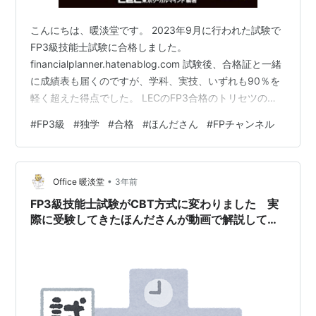
こんにちは、暖淡堂です。 2023年9月に行われた試験で
FP3級技能士試験に合格しました。
financialplanner.hatenablog.com 試験後、合格証と一緒
に成績表も届くのですが、学科、実技、いずれも90％を
軽く超えた得点でした。 LECのFP3合格のトリセツのテ
キストと問題集で勉強しましたが、テキストを一度通読
#
FP3級
#
独学
#
合格
#
ほんださん
#
FPチャンネル
した段階ではあまり頭に入っていませんでした。 あまり
馴染みのない言葉が山のように出てきて、そこに戸惑い
ました。 FP3級 合格のトリセツ 速習テキスト 2023-24
•
年版 2023年版 FP合格のトリセツシリーズ 作者:東京リー
Office 暖淡堂
3年前
ガルマインド LEC FP試験対策研究…
FP3級技能士試験がCBT方式に変わりました 実
際に受験してきたほんださんが動画で解説してい
ます