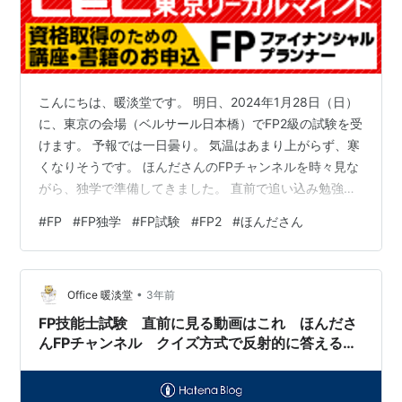
こんにちは、暖淡堂です。 明日、2024年1月28日（日）
に、東京の会場（ベルサール日本橋）でFP2級の試験を受
けます。 予報では一日曇り。 気温はあまり上がらず、寒
くなりそうです。 ほんださんのFPチャンネルを時々見な
がら、独学で準備してきました。 直前で追い込み勉強な
どはしていないのですが、気持ちはちょっと落ち着きま
#
FP
#
FP独学
#
FP試験
#
FP2
#
ほんださん
せん。 で、ほんださんのFPチャンネルをみたら、合格祈
願で神社に行ってくれている動画がありました。 ほんだ
さん、いつもと変わらない雰囲気で、安心します。 僕は
•
とりあえず実力で試験を受けて来ようと思います。 今夜
Office 暖淡堂
3年前
は、テキスト、見るのかな？ 明日受験される方、頑張り
FP技能士試験 直前に見る動画はこれ ほんださ
ましょうね。 w…
んFPチャンネル クイズ方式で反射的に答える重
要数字