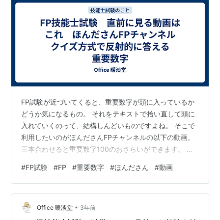
FP試験が近づいてくると、重要数字が頭に入っているか
どうか気になるもの。 それをテキストで拾い直して頭に
入れていくのって、結構しんどいものですよね。 そこで
利用したいのがほんださんFPチャンネルの以下の動画。
三本合わせると重要数字100のおさらいができます。 そ
れぞれの分野で学んだことも復習できます。 数字の意味
#
FP試験
#
FP
#
重要数字
#
ほんださん
#
動画
も解説されています。 クイズ形式なので、楽しみながら
見ていくことも可能。 三本で1時間弱。 通勤電車の中
で、流し見してもよいかもしれません。 そもそもほんだ
•
さんの話し方が楽しいです。 時々毒も吐き、ほんださん
Office 暖淡堂
3年前
のネタとも言えそうなギャグも出てきます。 動画、たく