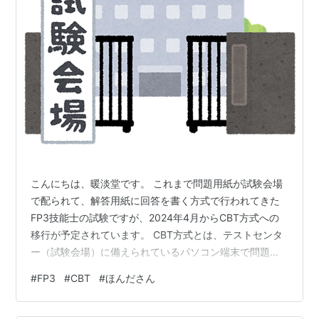
こんにちは、暖淡堂です。 これまで問題用紙が試験会場
で配られて、解答用紙に回答を書く方式で行われてきた
FP3技能士の試験ですが、2024年4月からCBT方式への
移行が予定されています。 CBT方式とは、テストセンタ
ー（試験会場）に備えられているパソコン端末で問題を
読み、回答を入力するというものです。 FP3のCBT方式
#
FP3
#
CBT
#
ほんださん
への変更のお知らせ（金財） これから受験される方、と
ても関心があるのではないでしょうか。 ここで強い味方