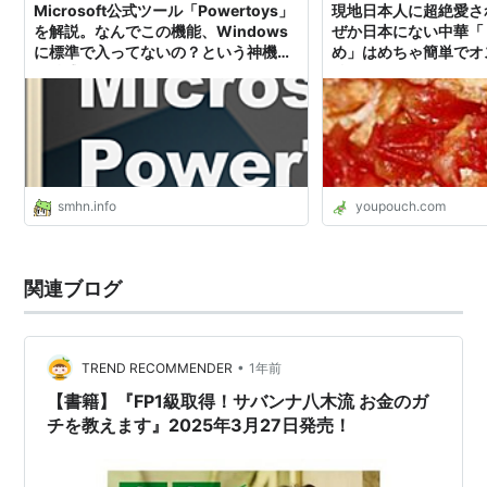
Microsoft公式ツール「Powertoys」
現地日本人に超絶愛さ
を解説。なんでこの機能、Windows
ぜか日本にない中華「
に標準で入ってないの？という神機能
め」はめちゃ簡単でオス
が特盛！ - すまほん!!
炒蛋（しーほんしーち
smhn.info
youpouch.com
関連ブログ
•
TREND RECOMMENDER
1年前
【書籍】『FP1級取得！サバンナ八木流 お金のガ
チを教えます』2025年3月27日発売！