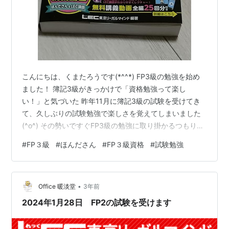
こんにちは、くまたろうです(*^^*) FP3級の勉強を始め
ました！ 簿記3級がきっかけで「資格勉強って楽し
い！」と気づいた 昨年11月に簿記3級の試験を受けてき
て、久しぶりの試験勉強で楽しさを覚えてしまいました
(^o^) その勢いですぐFP3級の勉強に取り掛かるつもりだ
ったのですが、気持ちの浮き沈みがあって、やっと最近
#
FP３級
#
ほんださん
#
FP３級資格
#
試験勉強
気持ちが切り替えられたところです。 「ほんださん」の
YouTubeチャンネルが神レベルにわかりやすい！ 評判に
聞いていたYouTubeの「ほんださん」チャンネルを見て
•
みることに。 一度見たら、なぜこんなに評判がいいのか
Office 暖淡堂
3年前
すぐ納得できました！ うまく説明できないのですが、と
2024年1月28日 FP2の試験を受けます
にかくわ…