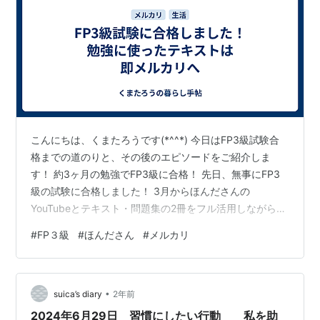
こんにちは、くまたろうです(*^^*) 今日はFP3級試験合
格までの道のりと、その後のエピソードをご紹介しま
す！ 約3ヶ月の勉強でFP3級に合格！ 先日、無事にFP3
級の試験に合格しました！ 3月からほんださんの
YouTubeとテキスト・問題集の2冊をフル活用しながら勉
強してきました。 振り返ると、どちらの本も本当にお世
#
FP３級
#
ほんださん
#
メルカリ
話になった相棒です(*^^*) 試験当日は緊張しながらも気
合十分 試験当日、会場では少し緊張しながらも「これま
での努力が報われますように」と祈りながら挑みまし
•
た。 試験が終わり、なんとか合格点が取れたことを確
suica’s diary
2年前
認。晴れやかな気持ちで帰路につきました。 帰り道で閃
2024年6月29日 習慣にしたい行動 私を助