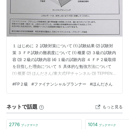
１ はじめに ２ 試験対策について ⑴ 試験結果 ⑵ 試験対
策 ３ ＦＰ試験の難易度について ⑴ 概要 ⑵ ３級の試験内
容 ⑶ ２級の試験内容 ⑷ １級の試験内容 ４ ＦＰ２級取得
を目指した理由について ５ 具体的な勉強方法について
⑴ 概要 ⑵ ほんださん/東大式FPチャンネル ⑶ TEPPEN
一問一答総合問題集 学科試験1000問ノック＆実技試験
#
FP２級
#
ファイナンシャルプランナー
#
ほんださん
重要計算攻略 ⑷ FP２級ドットコム ６ 試験について ⑴
制限時間 ⑵ 試験内容 ７ まとめ 拝啓 ほんださん、いかが
お過ごしですか。私はあなたの問題集を購入し、完全に
ネットで話題
もっと見る
有料級である無料解説動画を見ることにより独学で無事
ＦＰ２級に一発合格するこ…
2776
1014
ブックマーク
ブックマーク