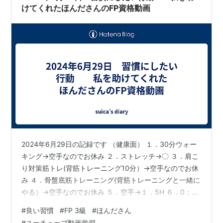
いた：テキストをメ…
けてくれたほんださんのFP資格動画
2024年6月29日の記録です （健康面） １．30分ウォー
キング→空手なのでお休み ２．ストレッチ→〇 ３．肩こ
り対策筋トレ(背筋トレーニング10分）→空手なのでお休
み ４．骨盤底筋トレーニング(背筋トレーニングと一緒に
やる）→空手なのでお休み ５．空手→１．5H ６．0：30
までに寝る→〇 （美容面） １．朝一杯の水を飲む、終日
#
良い習慣
#
FP 3級
#
ほんださん
意識して水を飲む→〇 ２．日焼け止めを塗る→〇 ３．帽
#
ユーチューブ動画学習