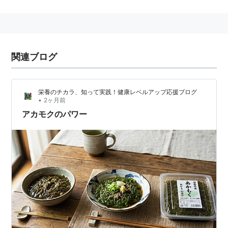
新潟県では「ナガモ」、石川県では「マツモ」などとい
われている。
今では栄養価が高い食材として日本各地で食されてい
関連ブログ
る。
栄養のチカラ、知って実践！健康レベルアップ応援ブログ
•
2ヶ月前
アカモクのパワー