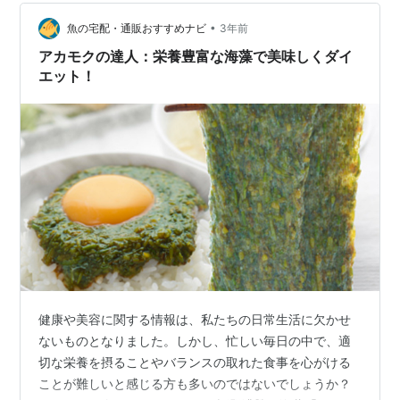
しみいただけます。【撮影場所 会社：2023年11月06日
•
DSC-RX100M3】 ランキング参加中でもう一押しお願い
魚の宅配・通販おすすめナビ
3年前
します
アカモクの達人：栄養豊富な海藻で美味しくダイ
エット！
健康や美容に関する情報は、私たちの日常生活に欠かせ
ないものとなりました。しかし、忙しい毎日の中で、適
切な栄養を摂ることやバランスの取れた食事を心がける
ことが難しいと感じる方も多いのではないでしょうか？