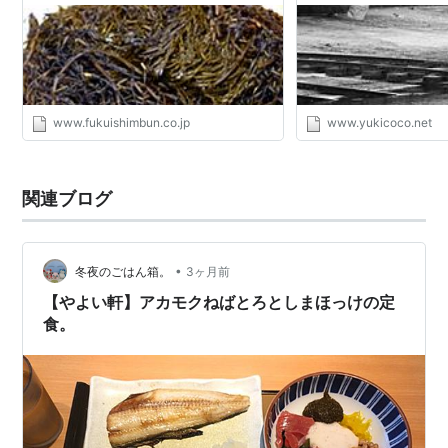
| 福井のニュース | 福井新聞ONLINE
www.fukuishimbun.co.jp
www.yukicoco.net
関連ブログ
•
冬夜のごはん箱。
3ヶ月前
【やよい軒】アカモクねばとろとしまほっけの定
食。