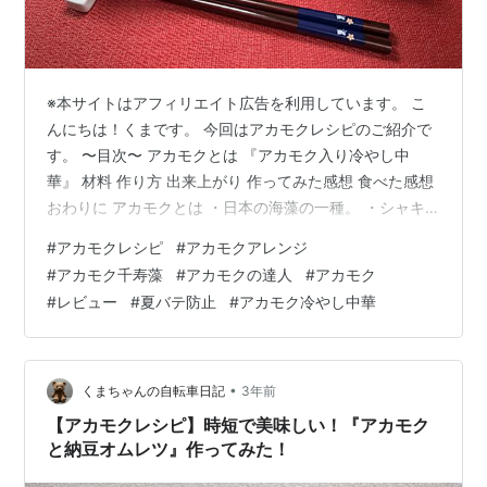
※本サイトはアフィリエイト広告を利用しています。 こ
んにちは！くまです。 今回はアカモクレシピのご紹介で
す。 〜目次〜 アカモクとは 『アカモク入り冷やし中
華』 材料 作り方 出来上がり 作ってみた感想 食べた感想
おわりに アカモクとは ・日本の海藻の一種。 ・シャキ
シャキとした食感と粘りが特徴で、海の自然薯ともいわ
#
アカモクレシピ
#
アカモクアレンジ
れています。 ・健康に良い効果があることでも知られて
#
アカモク千寿藻
#
アカモクの達人
#
アカモク
います。 みなさんは夏の定番料理といえば何を思い浮か
#
レビュー
#
夏バテ防止
#
アカモク冷やし中華
べますか？ くまは冷やし中華です。 冷やし中華の具材は
何を使いますか？ きゅうり、錦糸卵、ハムなどがありま
すよね。 今回はアカモクを使います。 いつもとはちょっ
と違う食材を使う…
•
くまちゃんの自転車日記
3年前
【アカモクレシピ】時短で美味しい！『アカモク
と納豆オムレツ』作ってみた！