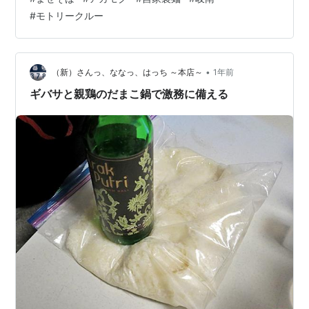
雰囲気的には３年前にいただいた「がごめ昆布水の冷製
#
モトリークルー
まぜそば」に似ている。 麺の器にはアカモク、温玉、ネ
ギが。 アカモクとは海藻のようで。 選べる麺量は当然の
大盛り☆ よ～く混ぜていただきます。 混ぜれば混ぜるほ
どネバネバ度が増す…
•
（新）さんっ、ななっ、はっち ～本店～
1年前
ギバサと親鶏のだまこ鍋で激務に備える