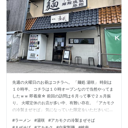
先週の火曜日のお昼はコチラへ。 「麺処 湯咲」 時刻は
１０時半。 コチラは１０時オープンなので当然やってま
したｗｗ 即着座☆ 前回の訪問は６月って事で２ヵ月振
り。 火曜定休のお店が多い中、有難い存在。 「アカモク
の冷製まぜそば」 気になっていた限定をいただきいに。
昨年もやってたように思うのですが。 「アカモク」って
#
ラーメン
#
湯咲
#
アカモクの冷製まぜそば
何？ って、腰が引けてしまいｗｗ 今年はチャレンジ☆
#
まぜそば
#
アカモク
#
自家製麺
#
岐南