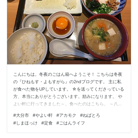
こんにちは。冬夜のごはん箱へようこそ！ こちらは冬夜
の『ひねもす・よもすがら』の2ndブログです。 主に私
が食べた物をUPしています。 ☆を送ってくださっている
方、本当にありがとうございます。励みになります。 や
よい軒に行ってきました～。食べたのはこちら。 ～八種
の彩り～アカモクねばとろとしまほっけの定食。 ねばと
#
大分市
#
やよい軒
#
アカモク
#
ねばとろ
ろは、アカモク・沢庵・納豆・オクラ・わかめ（海
#
しまほっけ
#
定食
#
ごはんライフ
藻）・まぐろ・とろろ。これに別添えの卵（卵黄）を入
れて、八種の彩りとなるようです。 そういえば、やよい