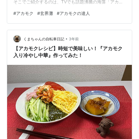
そこでご紹介するのは、TVでも話題沸騰の海藻「アカモ
ク」を購入できる「アカモクの達人」という通販サイト
#
アカモク
#
玄界灘
#
アカモクの達人
です。アカモクは、その栄養価や効果、さまざまな食べ
方を通じて、健康志向の高い方々に注目されています。
アカモクは栄養素が豊富に含まれているため、健康やダ
•
イエットにおいて大変有効な食材です。 アカモクに興味
くまちゃんの自転車日記
3年前
のある方や健康食品をお探しの方は、ぜひ参考にしてみ
【アカモクレシピ】時短で美味しい！『アカモク
てください。 アカモクの達人とは 「アカモ…
入り冷やし中華』作ってみた！