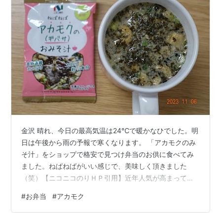
金沢 晴れ、今日の最高気温は24℃で暖かなひでした。明
日は午後から雨の予報で寒くなります。 「アカモクのみ
そ汁」をショップで格安で見つけ弁当のお供に食べてみ
ました。ねばねばがいい感じで、美味しく頂きました
（笑）【ニコニコのりＨＰ引用】近年人気が高まってい
るアカモクをフリーズドライのお味噌汁にしました。旬
#
お弁当
#
アカモク
の時期で最も粘りのある時期に収穫した国産アカモクを
使用しているので、ねばねばトロ～リとした食感をお楽