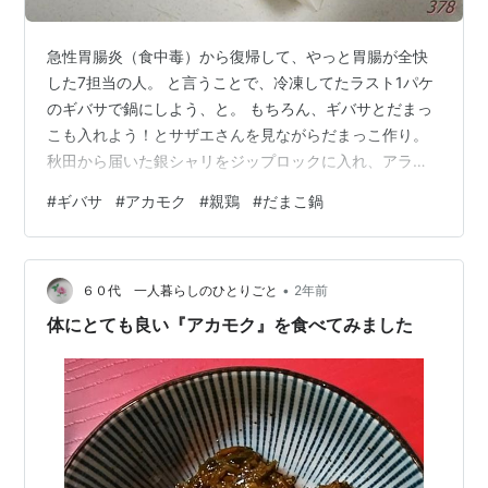
急性胃腸炎（食中毒）から復帰して、やっと胃腸が全快
した7担当の人。 と言うことで、冷凍してたラスト1パケ
のギバサで鍋にしよう、と。 もちろん、ギバサとだまっ
こも入れよう！とサザエさんを見ながらだまっこ作り。
秋田から届いた銀シャリをジップロックに入れ、アラッ
クの瓶で米を潰す。 ちなみにアラックはバリ島で作られ
#
ギバサ
#
アカモク
#
親鶏
#
だまこ鍋
るお米のワイン。
•
６０代 一人暮らしのひとりごと
2年前
体にとても良い『アカモク』を食べてみました