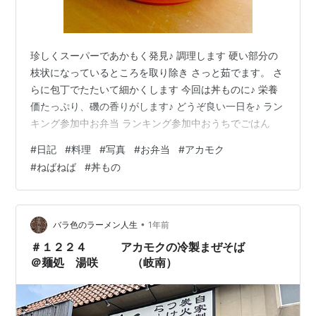
珍しくスーパーであかもく発見♪ 調理します 硬い部分の
枝状になっているところを取り除き さっと茹でます。 さ
らに包丁でたたいて細かくします 今回は丼ものに♪ 栄養
価たっぷり、磯の香りがします♪ どうぞ良い一日を♪ ラン
キング参加中お弁当 ランキング参加中おうちでごはん
#
日記
#
料理
#
写真
#
お弁当
#
アカモク
#
ねばねば
#
丼もの
•
バラ色のラーメン人生
1年前
＃１２２４ アカモクの冷製まぜそば
＠麺処 湯咲 （岐南）