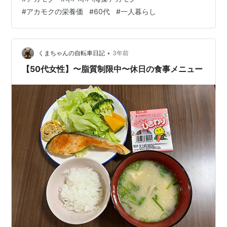
海藻を食べている人は ほとんど食べない人と比べて虚血
#
アカモクの栄養価
#
60代
#
一人暮らし
性心疾患のリスクが低い とのことでした 虚血性心疾患と
は？ 心臓の冠動脈の流れが悪くなって起こる疾患で 狭心
症や心筋梗塞などを虚血性心疾患と言うそうです 海藻は
ワカメの他にも もずく 昆布 ひじき めかぶ あおさ あお…
•
くまちゃんの自転車日記
3年前
【50代女性】〜脂質制限中〜休日の食事メニュー