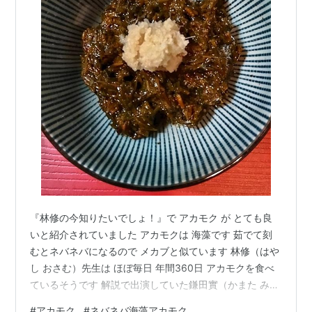
『林修の今知りたいでしょ！』で アカモク が とても良
いと紹介されていました アカモクは 海藻です 茹でて刻
むとネバネバになるので メカブと似ています 林修（はや
し おさむ）先生は ほぼ毎日 年間360日 アカモクを食べ
ているそうです 解説で出演していた鎌田實（かまた みの
る）先生によると 海藻の成分には血管を守る働きがあり
#
アカモク
#
ネバネバ海藻アカモク