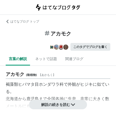
はてなブログ トップ
アカモク
このタグでブログを書く
言葉の解説
ネットで話題
関連ブログ
アカモク
(
動植物
)
【
あかもく
】
褐藻類ヒバマタ目ホンダワラ科で外観がヒジキに似てい
る。
北海道から鹿児島まで全国各地に生息、非常に大きく数
解説の続きを読む
メートルにも成長する一年草種の海藻。
三陸地域では「ギバサ」、山形県では「ギンバソウ」、