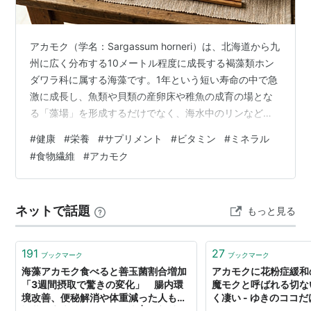
アカモク（学名：Sargassum horneri）は、北海道から九
州に広く分布する10メートル程度に成長する褐藻類ホン
ダワラ科に属する海藻です。1年という短い寿命の中で急
激に成長し、魚類や貝類の産卵床や稚魚の成育の場とな
る「藻場」を形成するだけでなく、海水中のリンなどを
効率よく吸収して赤潮を防止し、水質浄化の役割を担う
#
健康
#
栄養
#
サプリメント
#
ビタミン
#
ミネラル
など、海洋生態系において極めて重要な存在として知ら
#
食物繊維
#
アカモク
れています。 かつては、漁船のスクリューや養殖用の刺
し網、牡蠣の養殖施設に絡みつくことから、漁業者にと
っては「海の厄介者」として廃棄されることが多い海藻
ネットで話題
もっと見る
でした。しかし近年の栄養学的な研究により、他の海藻
を凌駕する比類なき栄養価と…
191
27
ブックマーク
ブックマーク
海藻アカモク食べると善玉菌割合増加
アカモクに花粉症緩和
「3週間摂取で驚きの変化」 腸内環
魔モクと呼ばれる切な
境改善、便秘解消や体重減った人も…
く凄い - ゆきのココ
福井県立大特命教授が発表 | 医療,社会