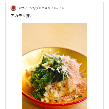
軒で豚汁食べたことなかったな～ってことで変更してみ
ました。少し生姜の効いた、具沢山の豚汁でした。 しま
•
スウィーツなブログ☆彡
6ヶ月前
ほっけ。少し小さめ？ でも、こんな…
アカモク丼♪