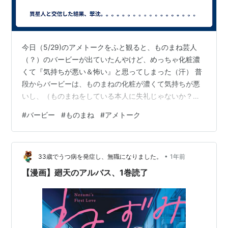
今日（5/29)のアメトークをふと観ると、ものまね芸人
（？）のバービーが出ていたんやけど、めっちゃ化粧濃
くて『気持ちが悪い＆怖い』と思ってしまった（汗） 普
段からバービーは、ものまねの化粧が濃くて気持ちが悪
いし、（ものまねをしている本人に失礼じゃないか？）
と思うくらい、誇張してると言うか、下品なことばかり
#
バービー
#
ものまね
#
アメトーク
しているので観たくないので、すぐにチャンネル変える
んやけど、『アメトーク』は流し見したいのでチャンネ
ル変えないんやけど、バービーが話してなくても顔が映
•
るのが嫌やな。 バービーって、テレビに出続けてるとい
33歳でうつ病を発症し、無職になりました。
1年前
うことは、人気あるんかな？ バービーのことが好きな人
【漫画】廻天のアルバス、1巻読了
って、どこが好きなんやろう？？