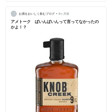
やろー(笑) でも…スキなんよ♡ あとさー お笑い番組の落
とし穴 人が消えるあの瞬間がたまらなく… たまらなく…
•
ニヤけるw ほらなー、イヤなやつやろー(笑) まだある…
お酒をおいしく飲むブログ
9ヶ月前
運動神経悪い芸能人のやつ アレは声出して笑ってしま…
アメトーク ばいんばいんって言ってなかったの
かよ！？