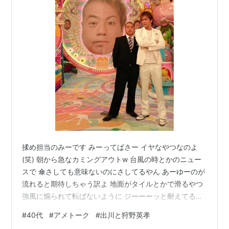
揉め担当のみーです みーってばさー イヤなやつなのよ
(笑) 朝から急なカミングアウトw 台風の時とかのニュー
スで 傘さしても意味ないのにさしてるやん あーゆーのが
流れると期待しちゃう訳よ 地面がタイルとかで滑るやつ
強風に煽られて転ばないように ジーーーッと耐えてる人
が… ムーンウォークのように後ろに進んで 画面から消え
#
40代
#
アメトーク
#
出川と狩野英孝
るやつ… たまらーーーん！ みーの大好物 な、イヤなやつ