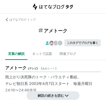
はてなブログ トップ
アメトーク
このタグでブログを書く
言葉の解説
ネットで話題
関連ブログ
アメトーク
(
テレビ
)
【
あめとーく
】
雨上がり決死隊
のトーク・バラエティ番組。
テレビ朝日
系 2003年4月7日スタート 毎週月曜日
24:16〜24:46放送。
解説の続きを読む
軍団山本
、竜兵会、出川ファミリー、モノマネ芸人、雛