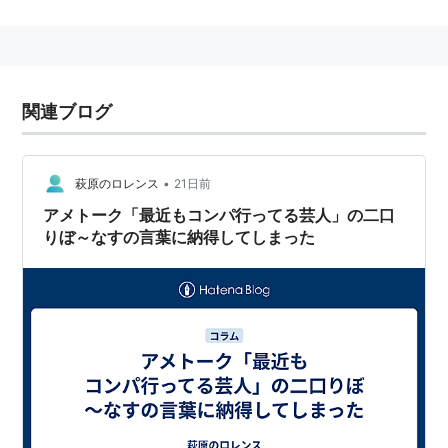
壇芸人、フリスク芸人、
徹子の部屋
芸人などほかの番組
では見られない芸能界のファミリーを迎え、ディープな
笑いを提供する。
2006年9月2日（土）には「ドスペ！」枠でゴールデン
関連ブログ
2時間スペシャルを放送。
2006年10月から「
アメトーーク
」として木曜23・15〜
24・10のネオバラエティ枠に進出。
•
萩原のロレンス
21日前
アメトーク「最近もコンパ行ってる芸人」の二口
りぼ～なすの言葉に納得してしまった