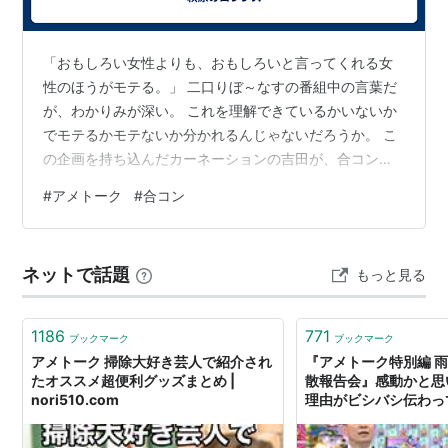
「おもしろい女性よりも、おもしろいと言ってくれる女
性のほうがモテる。」 二口りぼ～なすの番組中の言葉だ
が、わかりみが深い。 これを理解できているかいないか
でモテるかモテないか分かれるんじゃないだろうか。 こ
の企画を持ち込んだカーネーションの吉田が、合コンで
自分がその会をどんだけ回しているかとか、スパイクの
#
アメトーク
#
合コン
松浦が会話に入れてない人に話を振ってあげたとかいう
話をしていたが、男性はそんなものにトキメいたりしな
い。 番組の中盤、あいなぷぅが「ツッコミの女性芸人は
ネットで話題
もっと見る
モテない」と切り出して、出演しているツッコミ芸人達
と論争が巻き起こった。 ヒコロヒーが、ツッコミの吉田
や稲田(紅しょうが)と合コンに行った時に…
1186
771
ブックマーク
ブックマーク
アメトーク 掃除大好き芸人で紹介され
『アメトーク特別編 雨
たオススメ超便利グッズまとめ |
散報告会』感動かと思
nori510.com
理由がビシバシ伝わっ
に