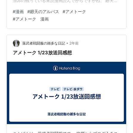
済みの残っている未読漫画読んでからですかね。 廻天の
アルバス（1） （少年サンデーコミックス） [ 牧 彰久 ]価
#
漫画
#
廻天のアルバス
#
アメトーク
格: 594 円楽天で詳細を見る 他に気になったのは、 ガス
#
アメトーク 漫画
灯野良犬探偵団 なんかジャンプでちょっと読んだことあ
るかも？ ジャンプもう何十年も買ってないはずなのにい
つ読んだんだろ？？ ガス灯野良犬探偵団 1 （ヤングジャ
ンプコミックス） [ 松原 利光 ]価格: 715 円…
•
落武者戦闘服の雑多な日記
2年前
アメトーク 1/23放送回感想