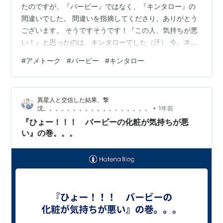
たのですが、『バービー』ではなく、『キンタロー』の
間違いでした。 間違いを指摘してくださり、ありがとう
ございます。 そうですそうです！『この人、気持ちが悪
い！』と思ったのは、キンタローでした（汗） 今、ネッ
トで、『キンタロー』と『バービー』を検索したけど、
#
アメトーク
#
バービー
#
キンタロー
結局、どっちも嫌いやった（笑） ところで、今月買った
中古ノートPCなんやけど、全ての文字を入力することが
できない（泣） 『直す方法』というのを見つけて色々試
異星人と交信した結果、撃
してみたんやけど、設定値に問題はないし、再起動して
•
沈。。。。。。。。。。。。。。。。。。
1年前
も意味がないし、その他の方法、どれを試しても、どう
『ひょー！！！ バービーの化粧が気持ちが悪
にも直りません。 今、『これは最後の手…
い』の巻。。。