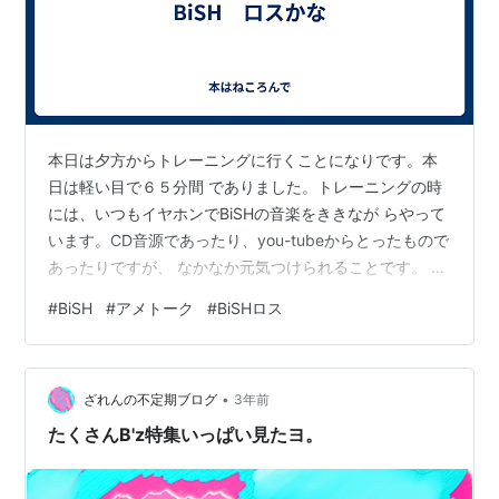
本日は夕方からトレーニングに行くことになりです。本
日は軽い目で６５分間 でありました。トレーニングの時
には、いつもイヤホンでBiSHの音楽をききなが らやって
います。CD音源であったり、you-tubeからとったもので
あったりですが、 なかなか元気つけられることです。 い
つぞやのオリンピックの水泳で金メダルを獲得した大橋
#
BiSH
#
アメトーク
#
BiSHロス
選手は、トレーニング の時にBiSHの音楽をきいていると
の情報を得て、大橋選手を応援しようと思いま したから
ね。 それにしても、あんなに密な日程でライブをやって
•
いて、それのチケットを確保 するために血眼になってい
ざれんの不定期ブログ
3年前
た日々が、楽しかったことであって、多くの清掃員と い
たくさんB'z特集いっぱい見たヨ。
われるファンた…