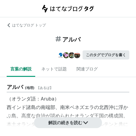
はてなブログ トップ
アルバ
このタグでブログを書く
言葉の解説
ネットで話題
関連ブログ
アルバ
(
地理
)
【
あるば
】
（オランダ語：Aruba）
西インド諸島の南端部、南米ベネズエラの北西沖に浮か
ぶ島。高度な自治が認められたオランダ王国の構成国。
解説の続きを読む
本土オランダ、キュラソー、シント・マールテンと共に
対等な立場でオランダ王国を構成している。