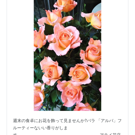
週末の食卓にお花を飾って見ませんか?バラ 「アルバ」フ
ルーティーないい香りがしま
す。‐‐‐‐‐‐‐‐‐‐‐‐‐‐‐‐‐‐‐‐‐‐‐‐‐‐‐‐‐‐‐‐‐‐‐‐‐‐‐‐‐‐‐‐‐‐‐‐‐‐‐‐アライ花店