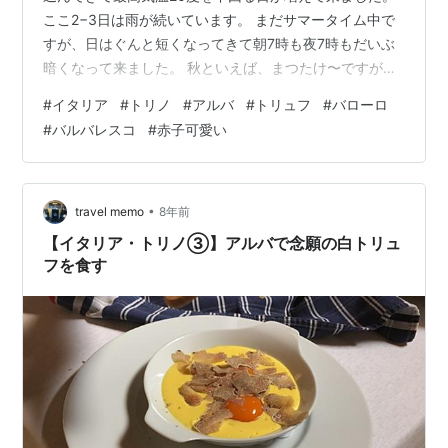
ここ2−3日は雨が続いています。 まだサマータイム中で
すが、日はぐんと短くなってきて朝7時も夜7時もだいぶ
暗くなって来ました。 秋といえば、まつたけ〜ですが、
ここピエモンテ州はトリュフです。 アルバというトリュ
#
イタリア
#
トリノ
#
アルバ
#
トリュフ
#
バローロ
フの名所があり、10/9からトリュフ祭りが始まります。
#
バルバレスコ
#
赤子可愛い
本場で食べる採れたてトリュフ、絶対美味しいに決まっ
てる！ しかもアルバはワインの名所バローロやバルバレ
スコもご近所さんなのでワインも楽しめちゃう。楽しみ
や〜。 行ったらまた報告します〜。 今日もかわいいが止
•
travel memo
8年前
まらない赤子でさようなら〜…
【イタリア・トリノ③】アルバで念願の白トリュ
フを食す