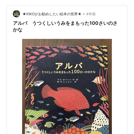
が高くて、暑さにも強かったです。間引かないと増え過
ぎる。日当たりが少ない方が花茎が…
•
★KIKOがお勧めしたい絵本の世界★
4年前
アルバ うつくしいうみをまもった100さいのさ
かな