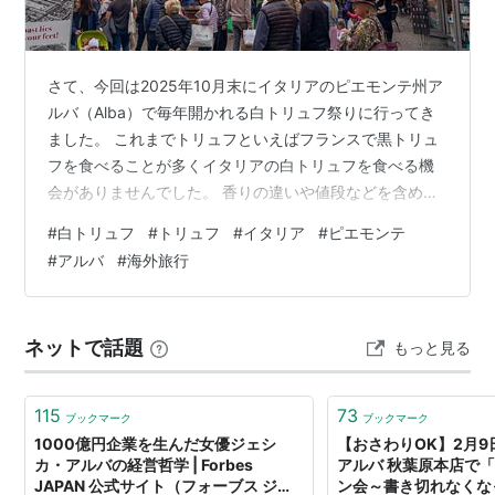
さて、今回は2025年10月末にイタリアのピエモンテ州ア
ルバ（Alba）で毎年開かれる白トリュフ祭りに行ってき
ました。 これまでトリュフといえばフランスで黒トリュ
フを食べることが多くイタリアの白トリュフを食べる機
会がありませんでした。 香りの違いや値段などを含め興
味津々での訪問となりました。 アルバ白トリュフ祭りに
#
白トリュフ
#
トリュフ
#
イタリア
#
ピエモンテ
ついて チケットの購入方法 白トリュフ祭り会場内の様子
#
アルバ
#
海外旅行
有料のワインテイスティングに関して 最期に アルバ白ト
リュフ祭りについて 毎年行われているアルバを代表する
一大イベントで、おそらくイタリア最大のトリュフ祭り
ネットで話題
もっと見る
です。 www.fieradeltartufo.org 今年2025年度…
115
73
ブックマーク
ブックマーク
1000億円企業を生んだ女優ジェシ
【おさわりOK】2月
カ・アルバの経営哲学 | Forbes
アルバ 秋葉原本店で
JAPAN 公式サイト（フォーブス ジャ
ン会～書き切れなくな