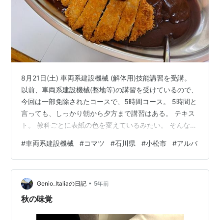
8月21日(土) 車両系建設機械 (解体用)技能講習を受講。
以前、車両系建設機械(整地等)の講習を受けているので、
今回は一部免除されたコースで、5時間コース。 5時間と
言っても、しっかり朝から夕方まで講習はある。 テキス
ト。 教科ごとに表紙の色を変えているみたい。 そんなこ
んなで、講習後に試験を受けて、無事取得。 また仕事に
#
車両系建設機械
#
コマツ
#
石川県
#
小松市
#
アルバ
全く無関係な講習受けて、ひとつ欄を埋めてきた。 あと
2つ、何にしようかな。堂本光一さんやTOKIOみたいにな
ってきた。 www.atnk0806.site 講習終わりにこの日の夜
•
ご飯。小松市矢田野町にあるカレーの市民アルバ粟津店
Genio_Italiaの日記
5年前
で、満塁ホームランカレー。 カレーの上に豚カ…
秋の味覚