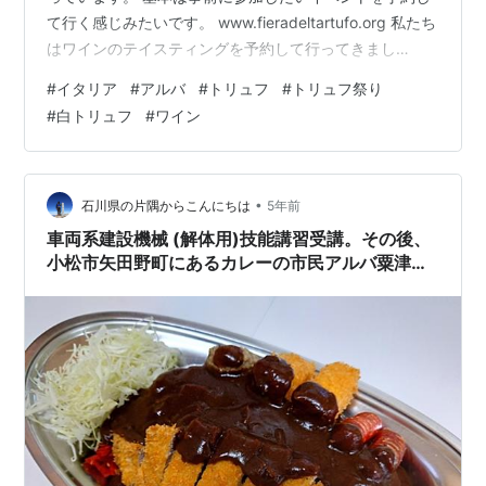
て行く感じみたいです。 www.fieradeltartufo.org 私たち
はワインのテイスティングを予約して行ってきまし
た〜。 お祭りへの入場料が4.5ユーロ、ワインのテイス
#
イタリア
#
アルバ
#
トリュフ
#
トリュフ祭り
ティングはグラス付き2杯で9.17ユーロです。 なんか諏訪
#
白トリュフ
#
ワイン
の飲み歩きを思い出しましたw
https://nomiaruki.com/tour/ テイスティングでは1杯目は
バローロとバルバレスコ、2杯目はドルチェットとバルベ
ーラのワインをいただきました〜。ワインは全…
•
石川県の片隅からこんにちは
5年前
車両系建設機械 (解体用)技能講習受講。その後、
小松市矢田野町にあるカレーの市民アルバ粟津店
で、満塁ホームランカレー。