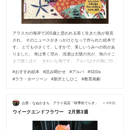
アラスカの海岸で205歳と思われる長く生きた魚が発見
され、 そのニュースがきっかけとなって作られた絵本で
す。 とても小さくて、しずかで、美しいうみべの街があ
りました。 海は青く澄み、浅瀬は太陽の光が、海のそこ
まで届くほど、 きれいな海です。 アルバはその海に100
年生きています。 色鮮やかなサンゴ礁、色とりどりの魚
#
おすすめ絵本
#
読み聞かせ
#
アルバ
#
SDGs
たち、美しい貝たちに囲まれ過ごしています。 アルバは
#
ララ・ホーソーン
#
新沢としひこ
#
教育画劇
美しいものを見つけるのが得意。 大好きな美しいものに
囲まれて、暮らしていました。 月日は経ち、アルバはだ
んだんと美しいものが姿を消していっていることに気が
付きました。 その代わりに、今まで見たこともないよう
•
山形・なぬかまち アライ花店「咲季街てらす」
4年前
な、奇妙なものが現れるよう…
ウイークエンドフラワー 2月第3週