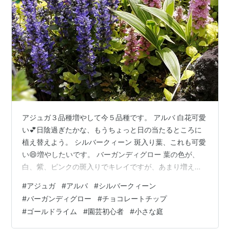
アジュガ３品種増やして今５品種です。 アルバ 白花可愛
い💕日陰過ぎたかな、もうちょっと日の当たるところに
植え替えよう。 シルバークィーン 斑入り葉、これも可愛
い😄増やしたいです。 バーガンディグロー 葉の色が、
白、紫、ピンクの斑入りでキレイですが、あまり増えな
いらしいです。 ２年目の２品種左：チョコレートチップ
#
アジュガ
#
アルバ
#
シルバークィーン
右：ゴールドライム チョコレートチップは花芽が多いで
#
バーガンディグロー
#
チョコレートチップ
すが、茎が軟弱なので雨が当たるとすぐ倒れてしまいま
#
ゴールドライム
#
園芸初心者
#
小さな庭
す。合わない場所だと結構枯れるので、余り丈夫って感
じではないです。 ゴールドライムは、葉が大きく繁殖力