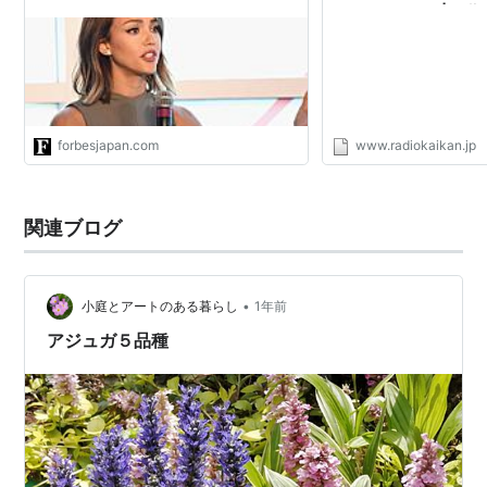
パン）
あるよ～」開催 | 秋
イト - ラジ館プレス
forbesjapan.com
www.radiokaikan.jp
関連ブログ
•
小庭とアートのある暮らし
1年前
アジュガ５品種