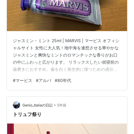
ジャスミン・ミント 25ml | MARVIS | マービス オフィシ
ャルサイト 女性に大人気！地中海を連想させる華やかな
ジャスミンと爽快なミントのロマンチックな香りがお口
の中にふわっと広がります。 リラックスしたい就寝前の
歯磨きにおすすめ。歯を白く衛生的に保つための成分も
配合し、口臭を防ぎます。 とのこと 正直今までのマービ
#
マービス
#
アルバ
#
80年代
スの中で一番苦手 ジャスミンって、爽やかさより温泉の
素orトイレの芳香剤な印象が強いんですよね すごく人工
花の香りが強くてリラックスした就寝前・・・とはなら
•
んなぁ アルバ ボイス＆ゲームは僕が小５の時の友達が買
Genio_Italiaの日記
5年前
ってもらってて憧れた時計を３０年経った頃に買ったも
トリュフ祭り
のです ８０…