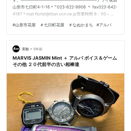
山形市七日町4-1-16＊℡023-622-9906 ＊ fax023-642-
4187＊mail florist@titan.ocn.ne.jp営業時間 8：00～
19：00定休日＊火曜日（営業時間外、火曜日の配達等は
#
山形市花屋 ＃七日町花屋 ＃なぬかまち
#
アルバ
ご相談ください）〇クレジットカード・paypay・
aupay・ⅾ払い・メルペイ・ご利用できます・～お知らせ
～ 2/1、8、15。22（火）定休日＊フェイスブック
•
https://www…
実観
5年前
MARVIS JASMIN Mint ＋ アルバ ボイス＆ゲーム
その他 ２０代前半の古い相棒達