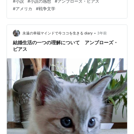
#
小説
#
小説の感想
#
アンブローズ・ビアス
い人に是非。１５ｐしか無い。忙しい現代人にぴったり
#
アメリカ
#
戦争文学
の尺。でも私は読了後、１週間以上ずっと心に鮮やかな
傷が残り続けてる。前情報無しで是非読んで頂きたい！
■なぜこの本を読もうと思ったのか？ 理由は２点ある。
①「南北戦争」取材していたから。 取材の中で『戦士と
•
永遠の幸福マインドで今ココを生きる diary
3年前
アメリカ 南北…
結婚生活の一つの理解について アンブローズ・
ビアス