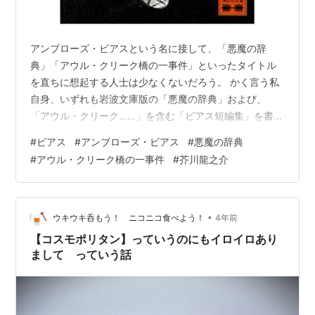
アンブローズ・ビアスという名に接して、「悪魔の辞
典」「アウル・クリーク橋の一事件」といったタイトル
を直ちに想起する人士は少なくないだろう。 かく言う私
自身、いずれも岩波文庫版の「悪魔の辞典」および、
「アウル・クリーク……」を含む「ビアス短編集」を書棚
に並べており、これらは既に一度ならず読んでいる。 そ
#
ビアス
#
アンブローズ・ビアス
#
悪魔の辞典
こへ新たに「ビアス怪談集」を加えたのは、ある電子書
#
アウル・クリーク橋の一事件
#
芥川龍之介
籍配信サービスからちょっとしたクーポンが届き、折角
なので何か適当な本を購入してみようかと思っていたと
ころ、さらに講談社の一部書籍が割引となるキャンペー
ンが打たれ、そこに同書を見出したからである。 いや、
•
ウキウキ呑もう！ ニコニコ食べよう！
4年前
正直なことを言えば、この「ビアス怪談集」以外に…
【コスモポリタン】っていうのにもイロイロあり
まして っていう話