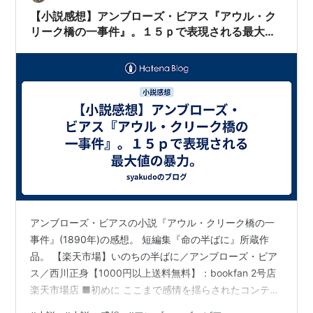
ちとの一連の…
【小説感想】アンブローズ・ビアス『アウル・ク
リーク橋の一事件』。１５ｐで表現される最大値
の暴力。
アンブローズ・ビアスの小説『アウル・クリーク橋の一
事件』(1890年)の感想。 短編集『命の半ばに』所蔵作
品。 【楽天市場】いのちの半ばに／アンブローズ・ビア
ス／西川正身【1000円以上送料無料】：bookfan 2号店
楽天市場店 ■初めに ここまで感情を揺らされたコンテン
ツは久しぶりだった。 「パワフルで短い物語」を読みた