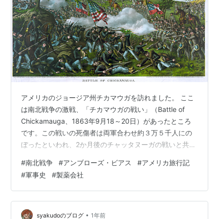
アメリカのジョージア州チカマウガを訪れました。 ここ
は南北戦争の激戦、「チカマウガの戦い」（Battle of
Chickamauga、1863年9月18～20日）があったところ
です。この戦いの死傷者は両軍合わせ約３万５千人にの
ぼったといわれ、2か月後のチャッタヌーガの戦いと共に
西部戦線での重要な転機となりました。 チカマウガの戦
#
南北戦争
#
アンブローズ・ビアス
#
アメリカ旅行記
いと西部戦線の転機 チカマウガはアトランタから北西へ
#
軍事史
#
製薬会社
車で２時間ほど、テネシー州チャッタヌーガからは30分
ほどで、近くにはアパラチア山脈の一部にあたるルック
アウト・マウンテンがあります。晴れた日には7つの州が
見渡せる眺望のよさから先住民チェロキー族と開拓者た
•
syakudoのブログ
1年前