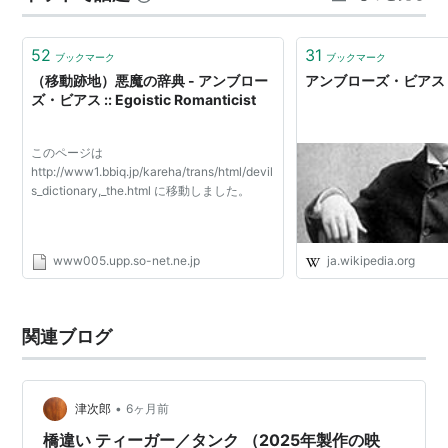
語の解説に、思わず友人たちと噴き出したのを覚えてい
ます。 【後悔】（こうかい…
52
31
ブックマーク
ブックマーク
（移動跡地）悪魔の辞典 - アンブロー
アンブローズ・ビアス - W
ズ・ビアス :: Egoistic Romanticist
このページは
http://www1.bbiq.jp/kareha/trans/html/devil
s_dictionary,_the.html に移動しました。
www005.upp.so-net.ne.jp
ja.wikipedia.org
関連ブログ
•
津次郎
6ヶ月前
橋違い ティーガー／タンク （2025年製作の映