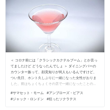
＜ コロナ前には「クラシックカクテルブーム」とか言っ
てましたけど どうなったんでしょ ＞ ダイニングバーの
カウンター族って、顔見知りが何人もいるんですけど、
つい先日、ホント久しぶりに一緒になった女性がおりま
した。前はちょくちょくその店で一緒になったことのあ
る、50代ぐらい、バリバリのキャリウーマンって感じの
#
サマセット・モーム
#
アンブローズ・ビアス
人で、その店では「パトラさま」って呼ばれている、声
#
ジャック・ロンドン
#
狂ったソクラテス
の低い別嬪さんです。 誰がそう呼び始めたのか分かりま
せんけれど、そこの男性客、女性客、ま、気軽に話をす