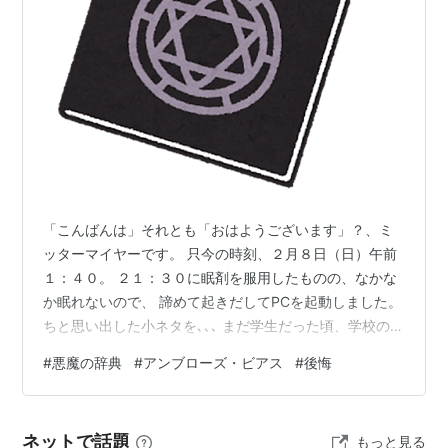
「こんばんは」それとも「おはようございます」？、ミ
ッターマイヤーです。 只今の時刻、２月８日（日）午前
１：４０。 ２１：３０に眠剤を服用したものの、なかな
か眠れないので、 諦めて起きだしてPCを起動しました。
ちと思い出した小ネタを､､､ まだ学生だった頃、学校の図
書室で「悪魔の辞典」という本を見つけ、 なんとなく気
#
悪魔の辞典
#
アンブローズ・ビアス
#
後悔
になって借りたことがありました。 世界の悪魔とか、黒
魔術とか、そういった内容かと思ったら全く違って。
「痛烈な皮肉やブラックユーモアに満ち溢れており、辞
ネットで話題
もっと見る
書パロディの元祖的存在」 なんだそう。 ふと目にした単