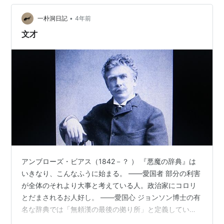
る間柄の人からは誰からでも「パトラさま」って呼ばれ
ています。さまって言ったって、別にかしこまって話を
•
一朴洞日記
4年前
するっていうんじゃなくって、「パトラさま…
文才
アンブローズ・ビアス（1842－？ ） 『悪魔の辞典』は
いきなり、こんなふうに始まる。 ――愛国者 部分の利害
が全体のそれより大事と考えている人。政治家にコロリ
とだまされるお人好し。 ――愛国心 ジョンソン博士の有
名な辞典では「無頼漢の最後の拠り所」と定義している
が、正しくは「最初の」。（西川正身先生の名訳その