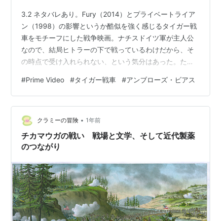
3.2 ネタバレあり。Fury（2014）とプライベートライア
ン（1998）の影響というか酷似を強く感じるタイガー戦
車をモチーフにした戦争映画。ナチスドイツ軍が主人公
なので、結局ヒトラーの下で戦っているわけだから、そ
の時点で受け入れられない、という気分はあった。ただ
しタイガーの水遁の術シーンもあるしソ連の戦車も出て
#
Prime Video
#
タイガー戦車
#
アンブローズ・ビアス
くるし、戦車好きやマニアにはいい資料が提供された。
戦車乗組員のキャラクターはFuryからいただいている。
司令官がピットで、他に粗野と理知と冷静と新人がい
•
る。ストーリーはプライベートライアンからのいただき
クラミーの冒険
1年前
で、単小隊での救出ミッションになっていた。 戦争映画
チカマウガの戦い 戦場と文学、そして近代製薬
には戦闘時じゃないときに語られ…
のつながり