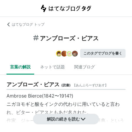
はてなブログ トップ
アンブローズ・ビアス
このタグでブログを書く
言葉の解説
ネットで話題
関連ブログ
アンブローズ・ビアス
(
読書
)
【
あんぶろーずびあす
】
Ambrose Bierce(1842〜1914?)
ニガヨモギと酸をインクの代わりに用いていると言わ
れ、ビター・ビアスともあだ名された。
解説の続きを読む
作家、ジャーナリスト。代表作は「悪魔の辞典」という
警句集。