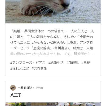
『結婚 ─ 共同生活体の一つの場合で、一人の主人と一人
の主婦と、二人の奴隷とから成り、それでいて全部合わ
せても二人にしかならない状態あるいは境遇。アンブロ
ーズ・ビアス『悪魔の辞典』(角川書店)』 結婚は、未婚
者の憧れの一つかも知れませんね。 でも、既婚者からす
ると、焦らずに慎重に判断した方がいいと感じているコ
#
アンブローズ・ビアス
#
結婚生活
#
価値観
#
幸福
トもあるでしょう。 離婚経験者からは、離婚は結婚より
#
憧れと現実
#
共存共生
も困難だったというため息が漏れます。 まあ、完璧はな
いのです。 あえて、投げやりに言えば、「人生はなるよ
うにしかならない」のです。 人生には、「幸せだ」と感
じる部分もあれば、「見解の相違」「価値観の相違」で
•
一朴洞日記
4年前
調整がつかないこともあるのです。…
八王子