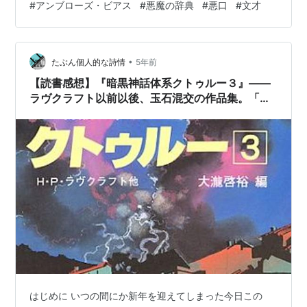
#
アンブローズ・ビアス
#
悪魔の辞典
#
悪口
#
文才
まゝではありませぬ。あしからず。以下もさよう。） 作
者アンブローズ・ビアスは南北戦争で北軍に志願。弾雨
のなか瀕死の戦友を救出するなど、勇敢な兵士だった。
•
やがて尉官に昇進した。よっぽど悲惨な場面に立会い、
たぶん個人的な詩情
5年前
視たくもなかった人間の本性を眼にしたのだったろう。
【読書感想】『暗黒神話体系クトゥルー３』――
およそ性善説のかけらすら視当らぬ文章…
ラヴクラフト以前以後、玉石混交の作品集。「カ
ルコサの住民」「黄の印」「暗黒のファラオの神
殿」……。
はじめに いつの間にか新年を迎えてしまった今日この