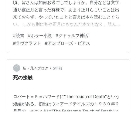
頃、皆さんは如何お過ごしでしょうか。自分などは文字
通り寝正月と言った有様で、あまり正月らしいことは出
来ておらず、やっていたことと言えば本を読むことぐら
い。 しかも別に冬や正月にちなんだ本でもなく、読んだ
のは平常運転の怪奇小説、と言うか相変わらずのクトゥ
#
読書
#
ホラー小説
#
クトゥルフ神話
ルーもの。と言う訳で、今回は以前感想を書いた青心社
#
ラヴクラフト
#
アンブローズ・ビアス
の『クトゥルー４』に引き続き、一つさかのぼって『ク
トゥルー３』の感想です。 bine-tsu.com 感想 先の記事
にも書きましたが、こちらのシリーズはどこから読んで
も問題ない作りとなっているため、気になる短編が収め
•
新・凡々ブログ
5年前
られた巻から拾い読んでいくのが良…
死の接触