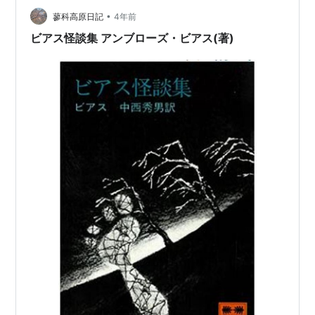
ると「意識高い系」のかたがただ。 八王子へは、古書店
•
蓼科高原日記
4年前
巡りに過去数回来た。伝統の街らしく、…
ビアス怪談集 アンブローズ・ビアス(著)