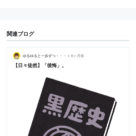
関連
幻想小説
関連ブログ
•
ゆるゆると一歩ずつ・・・
6ヶ月前
【日々徒然】「後悔」。