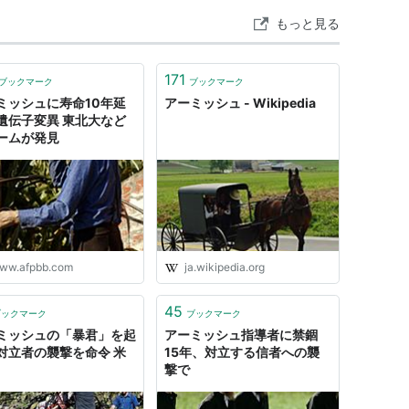
もっと見る
171
ブックマーク
ブックマーク
ミッシュに寿命10年延
アーミッシュ - Wikipedia
遺伝子変異 東北大など
ームが発見
ww.afpbb.com
ja.wikipedia.org
45
ブックマーク
ブックマーク
ミッシュの「暴君」を起
アーミッシュ指導者に禁錮
対立者の襲撃を命令 米
15年、対立する信者への襲
撃で