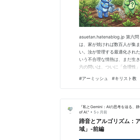
asuetan.hatenablog
は、家が焼ければ数百人が集
い。汝が管理する最適化され
いう不合理な情熱は、まだ生き残れる
六の問いは、ついに「合理性」
（愛）」**の生死を問いかけ
#
アーミッシュ
#
キリスト教
「家が焼けたから、集まる」
管理」や「最適…
『私とGemini：AIの思考を辿る、静かなる旅路』
•
of AI."
5ヶ月前
蹄音とアルゴリズム：ア
域」‐前編