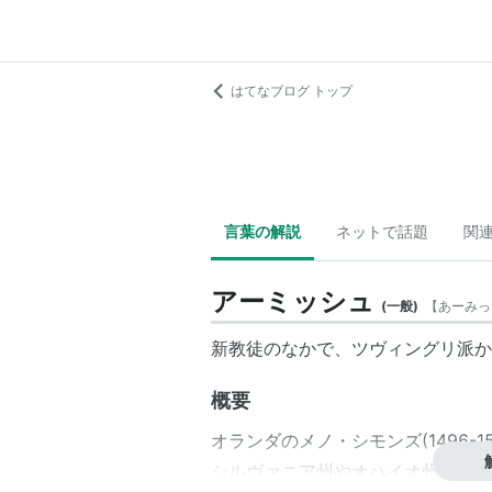
はてなブログ トップ
言葉の解説
ネットで話題
関
アーミッシュ
(
一般
)
【
あーみっ
新教徒のなかで、ツヴィングリ派か
概要
オランダのメノ・シモンズ(1496-1
シルヴァニア州やオハイオ州に住む