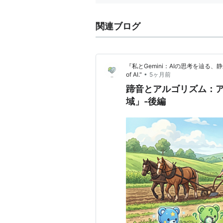
関連ブログ
『私とGemini：AIの思考を辿る、静かなる旅路』
•
of AI."
5ヶ月前
蹄音とアルゴリズム：ア
域」‐後編