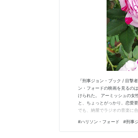
『刑事ジョン・ブック / 目撃者』
ン・フォードの映画を見るの
けられた。 アーミッシュの女
と、ちょっとがっかり。恋愛
でも、納屋でラジオの音楽に
でくるのも予想できてしまう
#
ハリソン・フォード
#
刑事
いてよそよそしかった二人が
く。そのような歌も踊りも排除