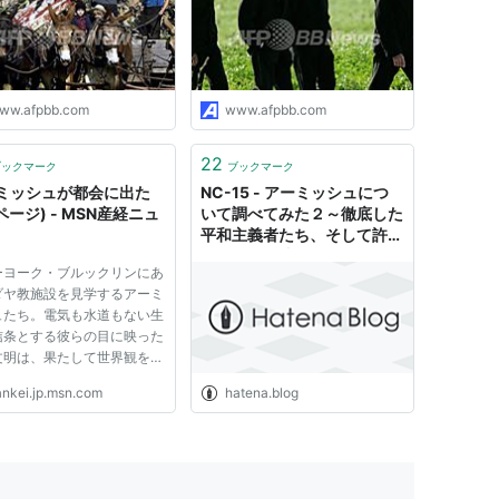
ww.afpbb.com
www.afpbb.com
22
ブックマーク
ブックマーク
ミッシュが都会に出た
NC-15 - アーミッシュにつ
3ページ) - MSN産経ニュ
いて調べてみた２～徹底した
平和主義者たち、そして許す
ってことの凄さ
ーヨーク・ブルックリンにあ
ダヤ教施設を見学するアーミ
ュたち。電気も水道もない生
信条とする彼らの目に映った
文明は、果たして世界観を変
せるほどのものであったか＝
ankei.jp.msn.com
hatena.blog
３１日（ＡＰ） 伝統を守
原始的な自給自足生活を維持
いることで知られるアーミッ
。文明社会とは無縁の彼ら