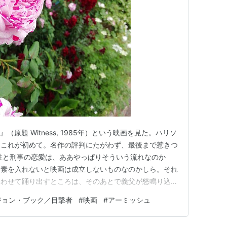
（原題 Witness, 1985年）という映画を見た。ハリソ
はこれが初めて。名作の評判にたがわず、最後まで惹きつ
性と刑事の恋愛は、ああやっぱりそういう流れなのか
要素を入れないと映画は成立しないものなのかしら。それ
合わせて踊り出すところは、そのあとで義父が怒鳴り込ん
とはいえ、なかなかいい場面だった。それまでは距離を置
ジョン・ブック／目撃者
#
映画
#
アーミッシュ
、視線を交わし、笑みを交わし、急速に距離を縮めてゆ
するアーミッ…