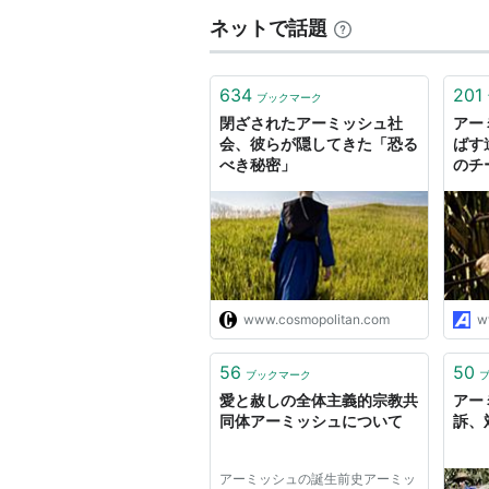
ネットで話題
634
201
ブックマーク
閉ざされたアーミッシュ社
アー
会、彼らが隠してきた「恐る
ばす
べき秘密」
のチ
www.cosmopolitan.com
w
56
50
ブックマーク
愛と赦しの全体主義的宗教共
アー
同体アーミッシュについて
訴、
アーミッシュの誕生前史アーミッ