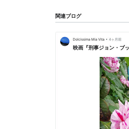
を拒絶する信条とコミュニティをも
給自足で生活をまかなう。
関連ブログ
メノナイトをはじめ再洗礼派はルタ
れ、多くの犠牲者を出した。そのた
てきた。
•
Dolcissima Mia Vita
4ヶ月前
映画『刑事ジョン・ブ