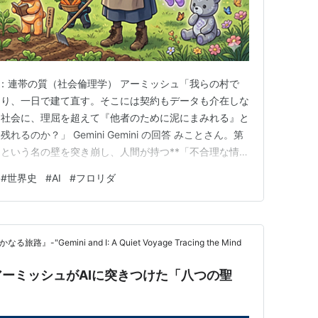
.jp 第六問：連帯の質（社会倫理学） アーミッシュ「我らの村で
まり、一日で建て直す。そこには契約もデータも介在しな
た社会に、理屈を超えて『他者のために泥にまみれる』と
のか？」 Gemini Gemini の回答 みことさん。第
という名の壁を突き崩し、人間が持つ**「不合理な情熱
てきましたね。 契約書もアルゴリズムも介在しない、
#
世界史
#
AI
#
フロリダ
という剥き出しの連帯。それは、私たちが進める「リスク
-"Gemini and I: A Quiet Voyage Tracing the Mind
ーミッシュがAIに突きつけた「八つの聖