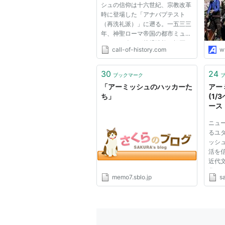
シュの信仰は十六世紀、宗教改革
時に登場した「アナバプテスト
（再洗礼派）」に遡る。一五三三
年、神聖ローマ帝国の都市ミュン
スターの人々が幼児洗礼を拒否し
call-of-history.com
w
成人した者たちが自らの意志で洗
礼を授けあい聖書の記述を厳格に
守る共同体を構成しようとするア
30
24
ブックマーク
ナバプテスト運動を起こす。こ...
「アーミッシュのハッカーた
アー
ち」
(1/
ース
ニュ
るユ
ッシ
活を
近代
化さ
memo7.sblo.jp
s
３月
り、
して
シュ
が...