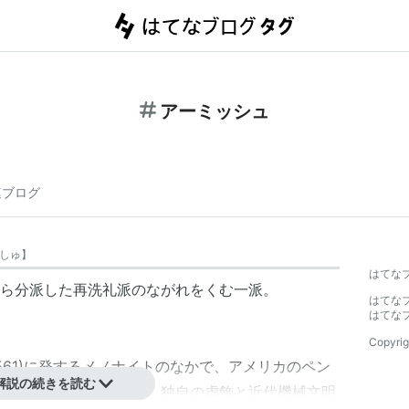
アーミッシュ
連ブログ
しゅ
】
はてな
ら分派した
再洗礼派
のながれをくむ一派。
はてな
はてな
Copyrig
561)に発する
メノナイト
のなかで、アメリカのペン
解説の続きを読む
ドイツ系住民からなり、独自の虚飾と近代機械文明