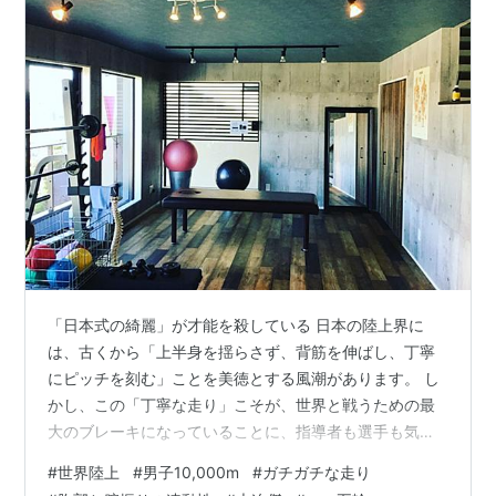
ス 2 26.5cm 並行輸入品
メディア:
ウェア&シューズ
クリック
: 69回
この商品を含むブログを見る
「日本式の綺麗」が才能を殺している 日本の陸上界に
は、古くから「上半身を揺らさず、背筋を伸ばし、丁寧
にピッチを刻む」ことを美徳とする風潮があります。 し
かし、この「丁寧な走り」こそが、世界と戦うための最
大のブレーキになっていることに、指導者も選手も気づ
くべきです。 体幹をガチガチに固定して走る姿は、一見
#
世界陸上
#
男子10,000m
#
ガチガチな走り
効率的に見えますが、 物理的には「逃げ場のない衝撃」