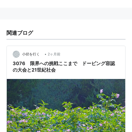
2008年8月現在、男子
100m走
と男子200mの世界記録
保持者。専門は200mで、本人も200mにこだわりをも
っている。
関連ブログ
身長196cmとスプリンターとしてはかなりの長身。長身
選手が苦手なスタートダッシュでもたつくところがな
く、中盤から大きなストライドを生かして一気に加速す
•
小径を行く
2ヶ月前
る。
3076 限界への挑戦ここまで ドーピング容認
の大会と21世紀社会
戦績・エピソード
2002年世界ジュニア陸上選手権の男子200mで、史
上最年少の15歳で優勝。
2007年大阪世界陸上では、男子200mと4x100mリレ
ーで銀メダルを獲得。
2008年5月31日、男子100mでアサファ・パウエル
（ジャマイカ）の記録を100分の2秒更新する9秒72