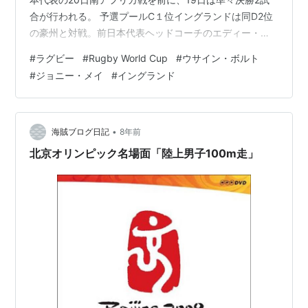
合が行われる。 予選プールC１位イングランドは同D2位
の豪州と対戦。前日本代表ヘッドコーチのエディー・ジ
ョーンズHC率いるイングランドにも、個性的な面々が多
#
ラグビー
#
Rugby World Cup
#
ウサイン・ボルト
数いる。03年大会覇者について、観戦時に「知ったか」
#
ジョニー・メイ
#
イングランド
できるプチ情報を紹介。 WTBジョニー・メイ：ボルトよ
り速い？ 超俊足男 HOルーク・カウワン＝ディッキー：
家業の漁業で購入資金ゲットしたゲーマー HOジェイミ
ー・ジョージ：ケンブリッジ大から特待生の話もあった
•
海賊ブログ日記
8年前
文武両道 …
北京オリンピック名場面「陸上男子100m走」