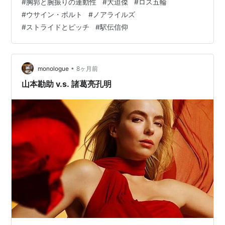
#
胸郭と腕振りの連動性
#
大迫傑
#
ロス五輪
を膝や腰に蓄積させ、さらには地面からの反発（エネル
#
ウサイン・ボルト
#
ノアライルズ
ギー）を完全にシャットアウトしてしまっています。 ・
#
ストライドとピッチ
#
駅伝信仰
胸郭の連動 肩甲骨を引く動作が、背中の広背筋を介して
反対側の大臀筋に伝わる。 ・ポステリアチェーンの駆動
筋肉単体ではなく、身体の背面全体を「…
•
monologue
8ヶ月前
山本勘助 v.s. 諸葛亮孔明