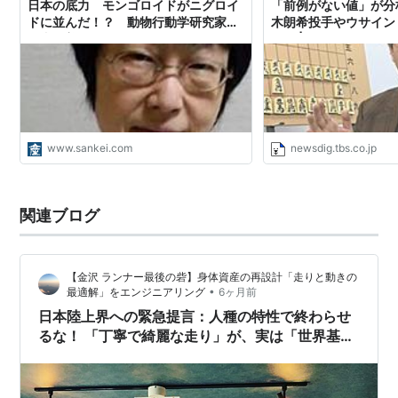
日本の底力 モンゴロイドがニグロイ
「前例がない値」が分
100m、200mと合わせ、全て世界新記録での3冠を達
ドに並んだ！？ 動物行動学研究家・
木朗希投手やウサイン
成した。
竹内久美子（1/2ページ）
た！ | TBS NEWS DIG
2008年5月17日、英マンチェスターの市街地で行わ
れた路上での150メートルレースに参加し、14秒35
の「世界新記録」で優勝した。
2009年世界陸上競技選手権大会男子100mで9秒58の
www.sankei.com
newsdig.tbs.co.jp
世界記録を樹立した。
2011年世界陸上競技選手権大会男子100mではフライ
ングで失格。
関連ブログ
2012年ロンドンオリンピック出場。開会式ではジャ
マイカ選手団の旗手を務めた。100mの決勝では、9
【金沢 ランナー最後の砦】身体資産の再設計「走りと動きの
秒63のオリンピック新記録で1位となり、北京大会と
•
最適解」をエンジニアリング
6ヶ月前
合わせて2連覇を果たした。
日本陸上界への緊急提言：人種の特性で終わらせ
るな！ 「丁寧で綺麗な走り」が、実は「世界基準
の爆発的な反発」を殺しているというパラドック
ス。
プーマ コンプリート テセウ