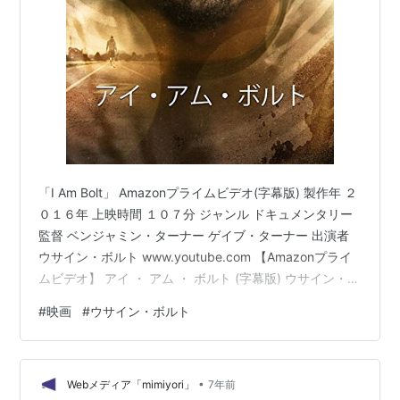
「I Am Bolt」 Amazonプライムビデオ(字幕版) 製作年 ２
０１６年 上映時間 １０７分 ジャンル ドキュメンタリー
監督 ベンジャミン・ターナー ゲイブ・ターナー 出演者
ウサイン・ボルト www.youtube.com 【Amazonプライ
ムビデオ】 アイ ・ アム ・ ボルト (字幕版) ウサイン・ボ
ルト Amazon ＜金金金＞ たった数秒の裏には、莫大な時
#
映画
#
ウサイン・ボルト
間の積み重ねがあり、 トップにはトップになれるだけ
の、相当な理由がある。 相当な理由。 それを知ることが
できる映画です(^^) Horirin Movies 167 2021.07.24
•
Webメディア「mimiyori」
7年前