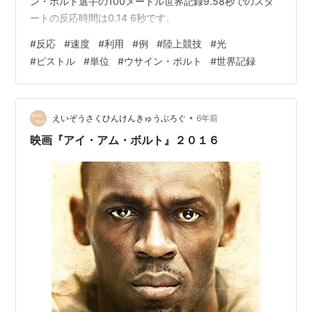
ン・ボルト選手の100メートル世界記録9.58秒でのスタ
ートの反応時間は0.14 6秒です。
#
反応
#
速度
#
利用
#
例
#
陸上競技
#
光
#
ピストル
#
単位
#
ウサイン・ボルト
#
世界記録
•
えいぞうさくひんけんきゅうぶろぐ
6年前
映画『アイ・アム・ボルト』２０１６