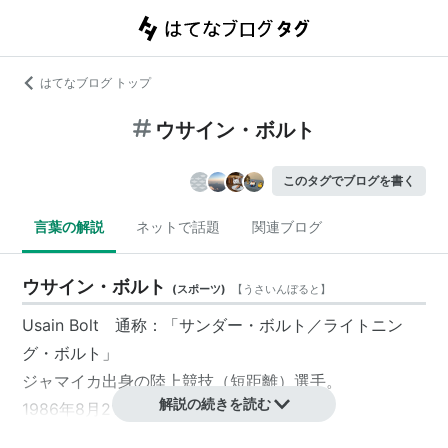
はてなブログ トップ
ウサイン・ボルト
このタグでブログを書く
言葉の解説
ネットで話題
関連ブログ
ウサイン・ボルト
(
スポーツ
)
【
うさいんぼると
】
Usain Bolt 通称：「サンダー・ボルト／ライトニン
グ・ボルト」
ジャマイカ出身の陸上競技（短距離）選手。
解説の続きを読む
1986年8月21日生まれ。