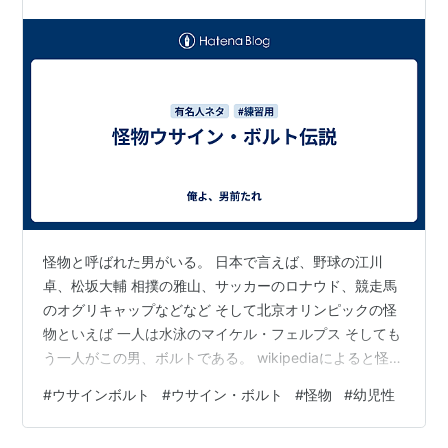
怪物と呼ばれた男がいる。 日本で言えば、野球の江川
卓、松坂大輔 相撲の雅山、サッカーのロナウド、競走馬
のオグリキャップなどなど そして北京オリンピックの怪
物といえば 一人は水泳のマイケル・フェルプス そしても
う一人がこの男、ボルトである。 wikipediaによると怪物
は 「一般的には、人の形をした、もしくは、人が変化し
#
ウサインボルト
#
ウサイン・ボルト
#
怪物
#
幼児性
た架空の生物や、奇形の動物を指す。怪獣などを指す場
合もある。これらの意味から派生して、異端児、突出し