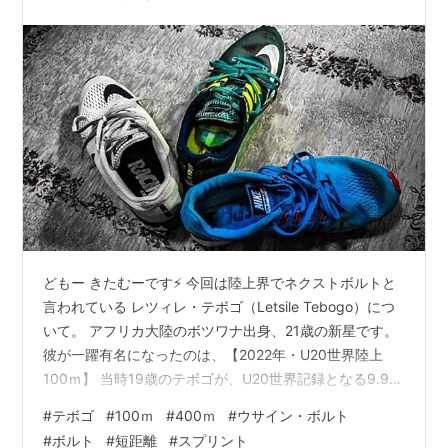
どもー きたむーです⚡ 今回は陸上界でネクストボルトと
言われている レツィレ・テボゴ（Letsile Tebogo）につ
いて。 アフリカ大陸のボツワナ出身、21歳の新星です。
彼が一躍有名になったのは、【2022年・U20世界陸上
100ｍ】 当時19歳のテボゴが、U20世界記録となる9.91
というタイムで優勝しました。 注目を浴びたのはなんと
#
テボゴ
#
100ｍ
#
400ｍ
#
ウサイン・ボルト
いってもゴール直前のパフォーマンスです。 観客席に向
#
ボルト
#
短距離
#
スプリント