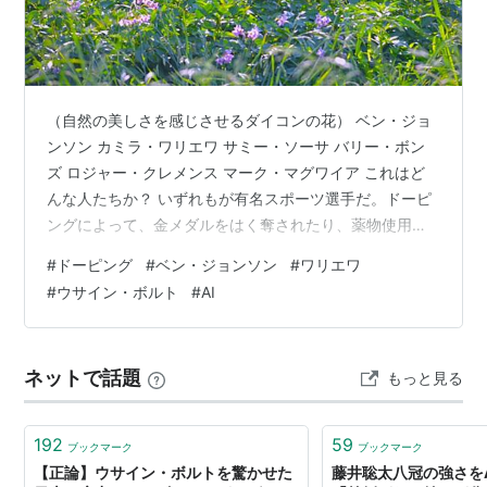
の世界新記録を樹立した。
2008年8月16日、北京オリンピック男子100m決勝
で、自身の世界記録を100分の3秒更新する9秒69の
世界新記録で金メダルを獲得した。残り20mで勝利
を確信すると両手を広げ、最後は右手で左胸をたた
（自然の美しさを感じさせるダイコンの花） ベン・ジョ
きながらフィニッシュする圧巻のパフォーマンス
ンソン カミラ・ワリエワ サミー・ソーサ バリー・ボン
で、NHKアナウンサーの刈屋富士雄は「世紀の欽ち
ズ ロジャー・クレメンス マーク・マグワイア これはど
ゃん走り」と形容した。
んな人たちか？ いずれもが有名スポーツ選手だ。ドーピ
2008年8月20日、北京オリンピック男子200m決勝
ングによって、金メダルをはく奪されたり、薬物使用を
疑われたりした選手たちだ。先月、ドーピングを容認す
で、19秒30の世界新記録で金メダルを獲得。マイケ
#
ドーピング
#
ベン・ジョンソン
#
ワリエワ
るという国際スポーツ大会がアメリカで開かれた。人類
ル・ジョンソン（アメリカ）の「不滅の世界記録」
#
ウサイン・ボルト
#
AI
の競争意識と限界への挑戦がこんなところまで及んでい
と呼ばれた19秒32を100分の2秒上回った。また、五
ることに驚く。私は古いのだろうか。
輪ではカール・ルイス（アメリカ）以来24年ぶりと
…………………………………………………………… ベン・ジョ
なる、100mと200mの短距離2冠を達成した。世界新
ネットで話題
もっと見る
ンソンは、ジャマイカ出身でカナダ国籍の陸上競技短距
記録での2冠達成は史上初。
離選手だった。１９８８年に開催されたソウル五…
2008年8月22日、北京オリンピック男子4x100mリ
192
59
レー決勝で、第3走者として走り、37秒10の世界新記
ブックマーク
ブックマーク
【正論】ウサイン・ボルトを驚かせた
藤井聡太八冠の強さを
録でジャマイカチームの金メダル獲得に貢献した。