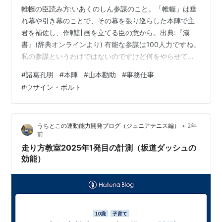
帷幄の臣読み方:いあくのしん参謀のこと。「帷幄」は垂
れ幕や引き幕のことで、その幕を張り巡らした本陣で主
君を補佐し、作戦計画を立てる臣の意から。出典:『漢
書』(辞典オンラインより) 有能な参謀は100人力ですね。
私の参謀というわけではないのですけど何をやらせても
外さない上事務仕事の速さはウサイン・ボルトなみとい
#
諸葛孔明
#
本陣
#
山本勘助
#
事務仕事
うちょっと手放せない若者がいて、こんな職場に居たら
#
ウサイン・ボルト
勿体ない気もするけど居なくなっては困るのでいつも後
ろめたい気がしています＾＾； 逆に、自分のことを帷幄
の臣と勘違いしている痛いおやじも居たりして、もちろ
•
うちとこの運動能力開発ブログ（ジュニアテニス編）
2年
んご本人はそんなしゃれた言葉は知らないけどご自分の
前
ことを、無くてはならない存在だと思い込…
走り方教室2025年1発目の計測（坂道ダッシュの
効能）