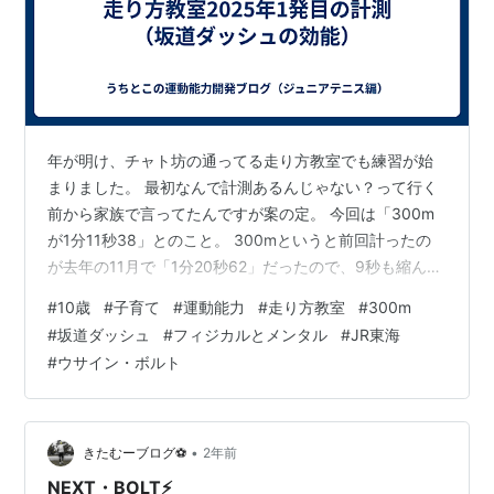
年が明け、チャト坊の通ってる走り方教室でも練習が始
まりました。 最初なんで計測あるんじゃない？って行く
前から家族で言ってたんですが案の定。 今回は「300m
が1分11秒38」とのこと。 300mというと前回計ったの
が去年の11月で「1分20秒62」だったので、9秒も縮んで
います。 さすがのチャト坊も手応えがあったようで、タ
#
10歳
#
子育て
#
運動能力
#
走り方教室
#
300m
イムを教えてくれる前からすごくうまく走れた、ってち
#
坂道ダッシュ
#
フィジカルとメンタル
#
JR東海
ょい興奮気味で伝えてくれました。 実はこの躍進には訳
#
ウサイン・ボルト
がありまして……。 年末くらいから妻の発案で坂道ダッ
シュさせてるんですよね。チャト坊に。 走り方教室に入
ったときと同様、またもやチャト坊にどうしても足が速
くなって欲しい理由が…
•
きたむーブログ⚽
2年前
NEXT・BOLT⚡