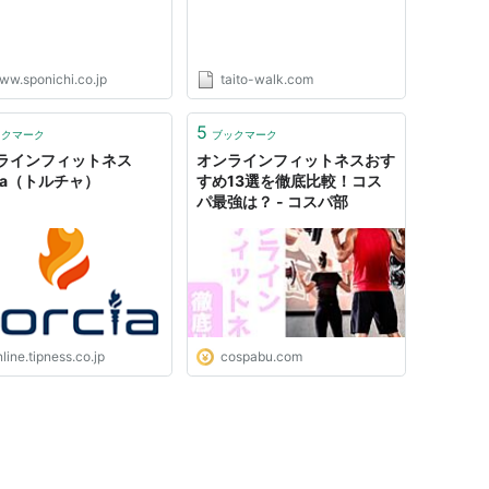
ww.sponichi.co.jp
taito-walk.com
5
ックマーク
ブックマーク
ラインフィットネス
オンラインフィットネスおす
cia（トルチャ）
すめ13選を徹底比較！コス
パ最強は？ - コスパ部
line.tipness.co.jp
cospabu.com