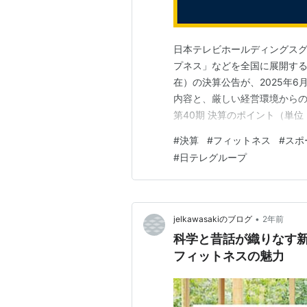
日本テレビホールディングス
プネス」などを全国に展開する株
在）の決算公告が、2025年
内容と、厳しい経営環境から
第40期 決算のポイント（単位：百
合計: 35,143百万円 (約351.
#
決算
#
フィットネス
#
スポ
純利益: 92百万円 (約0.9
#
日テレグループ
•
jelkawasakiのブログ
2年前
科学と昔話が織りなす新
フィットネスの魅力