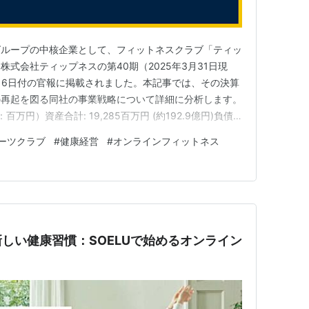
グループの中核企業として、フィットネスクラブ「ティッ
式会社ティップネスの第40期（2025年3月31日現
6月6日付の官報に掲載されました。本記事では、その決算
の再起を図る同社の事業戦略について詳細に分析します。
万円）資産合計: 19,285百万円 (約192.9億円)負債
4億円)純資産合計: ▲15,857百万円 (約▲158.6億円)当期
ーツクラブ
#
健康経営
#
オンラインフィットネス
億円) 今回の決算で最も注目すべき点は、…
しい健康習慣：SOELUで始めるオンライン