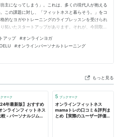
日坊主になってしまう」。これは、多くの現代人が抱える
か。この課題に対し、「フィットネスと暮らそう。」をコ
本格的なヨガやトレーニングのライブレッスンを受けられ
切り拓いたスタートアップがあります。それが、今回取り
す。2017年に産声を上げた同社のオンラインフィットネ
トアップ
#
オンラインヨガ
ル）」は、「運動は自宅では続かない」という常識を塗り
OELU
#
オンラインパーソナルトレーニング
慣づくりをサポート…
もっと見る
5
ックマーク
ブックマーク
024年最新版】おすすめ
オンラインフィットネス
オンラインフィットネス
mamaトレの口コミ＆評判ま
比較 - パーソナルジム
とめ【実際のユーザー評価を
I@スポニチBIZ
徹底検証】