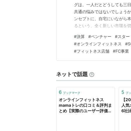
グは、一人だとどうしても三
共通の悩みではないでしょう
ンセプトに、自宅にいながら
るという、全く新しい市場を
上げる「SOELU株式会社」で
#
決算
#
ベンチャー
#
スター
スサービス「SOELU（ソエ
#
オンラインフィットネス
#
S
替え、多くのユーザーの健康習
#
フィットネス店舗
#
FC事業
ネットで話題
6
5
ブックマーク
ブ
オンラインフィットネス
【2
mamaトレの口コミ＆評判ま
人気
とめ【実際のユーザー評価を
6社
徹底検証】
NAV