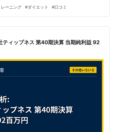
てしまいます＾＾ そこで実際に私もZENNA（ゼンナ）の
トレーニング
#
ダイエット
#
口コミ
記事ではZENNA（ゼンナ）の無料体験をレビューしま
会社ティップネス 第40期決算 当期純利益 92