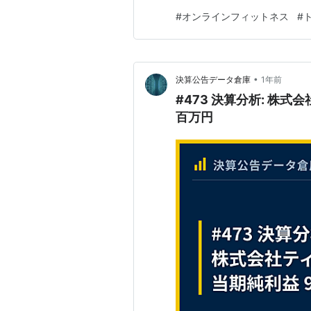
ZENNA（ゼンナ）…気になっ
#
オンラインフィットネス
#
レッスンを受けてみました。本
す。 「ZENNA（ゼンナ）」…
•
決算公告データ倉庫
1年前
#473 決算分析: 株式
百万円