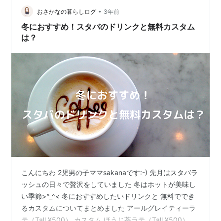
イートポテトデニッシュ。温めてもらいました…
•
おさかなの暮らしログ
3年前
冬におすすめ！スタバのドリンクと無料カスタム
は？
こんにちわ 2児男の子ママsakanaです:-) 先月はスタバラ
ッシュの日々で贅沢をしていました 冬はホットが美味し
い季節>^_^< 冬におすすめしたいドリンクと 無料ででき
るカスタムについてまとめました アールグレイティーラ
テ（Tall ¥500） カスタム ほうじ茶ラテ（Tall ¥500） カ