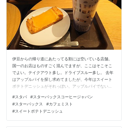
伊豆からの帰り道にあたってる割には空いている店舗。
国一のお店はものすごく混んでますが、ここはそこそこ
でよい。テイクアウト多し。ドライブスルー多し。 去年
はアップルパイを探し求めてましたが、今年はスイート
ポテトデニッシュがそれっぽい。アップルパイでないか
なー第2弾とかで。大好きなんですよ。 久しぶりに台北
#
スタバ
#
スターバックスコーヒージャパン
で買ったタンブラーを引っ張り出しました。１０月にな
#
スターバックス
#
カフェミスト
ったらハロウィンのを使うのでそれまでの繋ぎ的な感じ
#
スイートポテトデニッシュ
ですね。 こちらの店舗より国一のパートナーさんのほう
がお客慣れしてる人が多いかな。これからですね、ガン
バレ。近いからここを行きつけにしたいので！ さて、ス