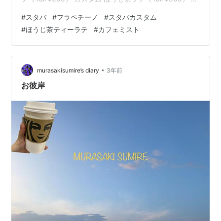
スタム カフェミスト（Tall ¥445） カスタム 抹茶ティー
#
スタバ
#
フラペチーノ
#
スタバカスタム
ラテ カスタム まとめ アールグレイティーラテ（Tall
#
ほうじ茶ティーラテ
#
カフェミスト
¥500） 今年初めて注文したアールグレイティーラテ 甘
いミルクティーが好きな方はそのままで 私は通常だと甘
い気がして微糖にカスタムしました カスタム シロップ少
なめに変更 ほう…
•
murasakisumire’s diary
3年前
お彼岸