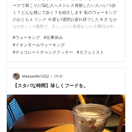
ークで肩こりに悩む人へストレス発散したい人へいつ歩
く？どんな感じで歩く？を紹介します 私のウォーキング
のおとも↓ リンク 今週も1週間お疲れ様でした☆彡 なか
なか忙しい1週間で、久しぶりに昼寝をした土曜日の午
後。 私は結構疲れるぎりぎりのところまで動いて、
#
ウォーキング
#
仕事休み
「あ、そろそろ疲れてきたな」と感じたら、頭が勝手に
#
イオンモールウォーキング
OFFモードに入っていきます。 だから、あえて予定を入
#
チョコレートチャンククッキー
#
カフェミスト
れない日も作る。（主に週末、ほんで今日はそんな日）
すべては平日のため。特に仕事が休みの平日(〃艸〃)ﾑﾌｯ
仕事休みの平日も歩くのが基本 私の日常は、ウォーキン
グトレーニングがマストなの…
•
MaasanMの日記
2年前
【スタバな時間】珍しくフードを。