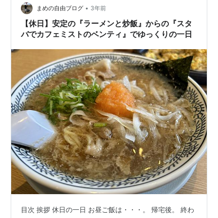
トインよりドライブスルー利用がにぎわっていた印象。
•
まめの自由ブログ
3年前
座席レイアウトは、地元で通って…
【休日】安定の『ラーメンと炒飯』からの『スタ
バでカフェミストのベンティ』でゆっくりの一日
目次 挨拶 休日の一日 お昼ご飯は・・・。 帰宅後。 終わ