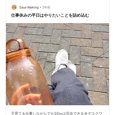
レゼント ギフト 新品価格: 49800 円楽天で詳細を見る
•
【超美品】 エルメス スカーフ カレ 90 伝説の馬 ホワイ
Sasa Walking
2年前
ト ゴールド シ…
仕事休みの平日はやりたいことを詰め込む
子育て＆仕事しながらでも50㎞は完歩できる☆デスクワ