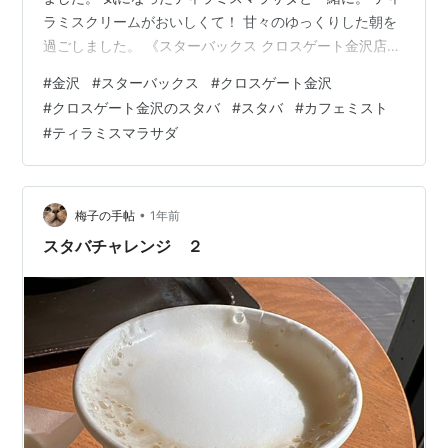
ラミスクリームがおいしくて！ 甘々のゆっくりした朝を
過ごしました。 《スターバックス クロスゲート金沢店》
金沢市広岡1-5-3 クロスゲート金沢1F
#
金沢
#
スターバックス
#
クロスゲート金沢
#
クロスゲート金沢のスタバ
#
スタバ
#
カフェミスト
#
ティラミスマラサダ
•
梅子の手帖
1年前
スタバチャレンジ ２