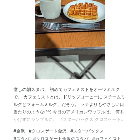
癒しの朝スタバ。 初めてカフェミストをオーツミルク
で。 カフェミストとは、ドリップコーヒーに スチームミ
ルクとフォームミルク、だそう。 ラテよりもやさしい口
当たりのような(⁠^⁠^⁠) 今日のアメリカンワッフルは、 何も
かけずにシンプルに。 《スターバックス クロスゲート金
沢店》 金沢市広岡1-5-3 クロスゲート金沢1F
#
金沢
#
クロスゲート金沢
#
スターバックス
#
スタバ
#
クロスゲート金沢のスタバ
#
カフェミスト