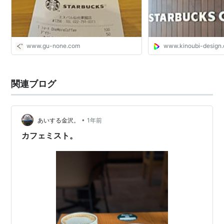
www.gu-none.com
www.kinoubi-design
関連ブログ
•
あいする金沢。
1年前
カフェミスト。