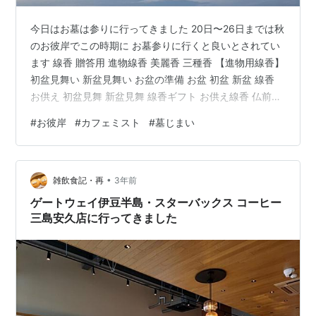
今日はお墓は参りに行ってきました 20日〜26日までは秋
のお彼岸でこの時期に お墓参りに行くと良いとされてい
ます 線香 贈答用 進物線香 美麗香 三種香 【進物用線香】
初盆見舞い 新盆見舞い お盆の準備 お盆 初盆 新盆 線香
お供え 初盆見舞 新盆見舞 線香ギフト お供え線香 仏前線
香 線香 送料無料 お線香 お香 初盆準備 お盆の準備 せん
#
お彼岸
#
カフェミスト
#
墓じまい
こう 喪中見舞い 贈答用線香 お供え物 一周忌価格: 3200
円楽天で詳細を見る 今日久しぶりに行ってまいりまし
た。 最近、墓終いが多くなってきているとネットニュー
•
スやヨガ教室のマダム達の間で聞いたり見たりしていま
雑飲食記・再
3年前
したが、今日お墓参りに行ってみてチラ…
ゲートウェイ伊豆半島・スターバックス コーヒー
三島安久店に行ってきました