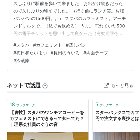
久しぶりに駅前を歩いて来ました。お出かけ続きだった
ので久しぶりの駅前でした。 （行く前にランチ笑。お腹
パンパンの1500円。。） スタバのカフェミスト。アーモ
ンドミルクで。（私でも飲める） うま。 忘れていた500
円の電子チケットを思い出して良かった（有効期限今月
末まで） 飲みながら外を眺めていると、姫路の街も行き
#
スタバ
#
カフェミスト
#
蒸しパン
交う人々の服の色が大阪や神戸（東京はずっと前から）
#
梅日和たいまつ
#
長田のういろ
#
両面テープ
のように黒色の服ばかりになっています（全身黒色、上
#
冷蔵庫
下どちらか。小物が黒とかどれか黒）。流石に赤やピン
クの服を着ている人はいない。 おもしろいですね。見事
に（都会？は）モノトーン。。 外人さん達はそんなこと
ネットで話題
もっと見る
はないですけどね。 いつも思う…
18
5
ブックマーク
ブックマーク
【裏技】スタバのワンモアコーヒーを
スターバックスでカフ
カフェミストにできるって知ってた？
円で注文する裏技とは
｜理系会社員のぐうの音