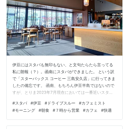
伊豆にはスタバも無印もない、と文句たらたら言ってる
私に朗報（？）。函南にスタバができました。 という訳
で「スターバックス コーヒー 三島安久店」に行ってきま
したの備忘です。 函南、もちろん伊豆半島ではないので
すが、とりま2023年7月現在においては一番近いスタバ
になります。 まだ店舗も新しいとあって、ぴっかぴか、
#
スタバ
#
伊豆
#
ドライブスルー
#
カフェミスト
駐車場も広々。更にはオープン直後の7:00入店とあっ
#
モーニング
#
朝食
#
７時から営業
#
カフェ
#
快適
て、人も少ないせいか開放的な店内は更なるゆとりを称
えております。 ドライブスルーも併設されてます。お店
が国道沿いである事も手伝って、この時間はむしろイー