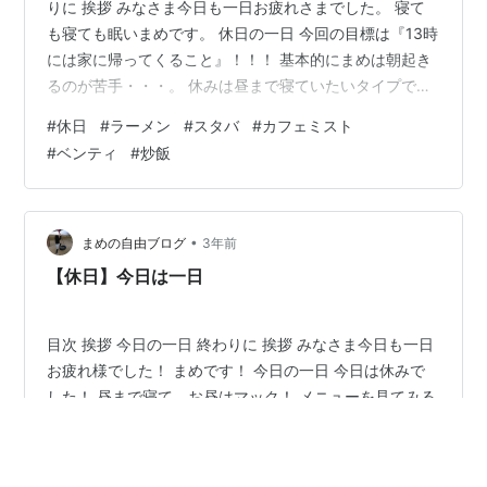
りに 挨拶 みなさま今日も一日お疲れさまでした。 寝て
も寝ても眠いまめです。 休日の一日 今回の目標は『13時
には家に帰ってくること』！！！ 基本的にまめは朝起き
るのが苦手・・・。 休みは昼まで寝ていたいタイプで
す。 むしろ一日中寝ていたいタイプです。 朝早く起きて
#
休日
#
ラーメン
#
スタバ
#
カフェミスト
活動したら一日が長いですよね！ 分かってはいるんです
#
ベンティ
#
炒飯
が・・・。 結論、目標達成しました！！！ 起きて、本屋
へ行って、ご飯食べて、スーパーへ買いだめに行って、
スタバへ。 お昼ご飯は・・・。 安定の『ラーメ
ン』！！！ たまにしか行かないですが、いつ食べてもう
•
まめの自由ブログ
3年前
まぁぁぁぁ〜〜〜〜！！…
【休日】今日は一日