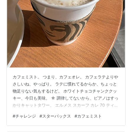
カフェミスト。 つまり、カフェオレ。 カフェラテよりや
さしいね、やっぱり。 ラテに慣れてるからか、ちょっと
物足りない気もするけど。 ホワイトチョコチャンククッ
キー、今日も美味。 ☆ 調律してないから、ピアノはすっ
かりキャットタワー。 エルメス スカーフ カレ 70 ティー
タイム ハート ブルー ピンク ホワイト ネイビー イエロー
#
チャレンジ
#
スターバックス
#
カフェミスト
オレンジ シルク HERMES レディース 小物 エルメス カレ
70cm 正方形 ドット アクセサリー アパレル ブランド プ