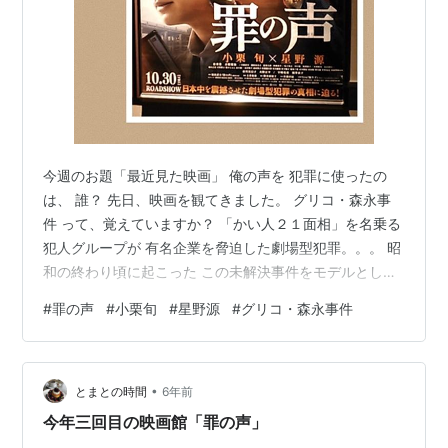
今週のお題「最近見た映画」 俺の声を 犯罪に使ったの
は、 誰？ 先日、映画を観てきました。 グリコ・森永事
件 って、覚えていますか？ 「かい人２１面相」を名乗る
犯人グループが 有名企業を脅迫した劇場型犯罪。。。 昭
和の終わり頃に起こった この未解決事件をモデルとした
フィクションの 同名小説が映画化されました。 小栗旬さ
#
罪の声
#
小栗旬
#
星野源
#
グリコ・森永事件
んと星野源さんが出演しています。 『罪の声』 映画『罪
の声』予告【10月30日（金）公開】 誘拐 脅迫状 青酸ソ
ーダ入りの菓子 キツネ目の男 かい人２１面相 こうして
•
並べると、 グリコ・森永事件のキーワードは まるで 荒
とまとの時間
6年前
唐無稽なミステリ小説かドラマの覚書みたい(^_^; だから
今年三回目の映画館「罪の声」
で…