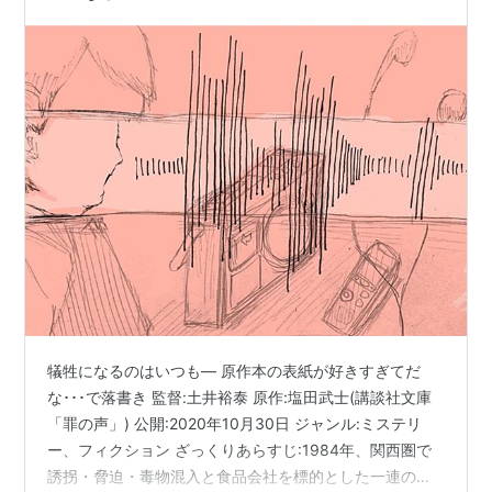
犠牲になるのはいつも― 原作本の表紙が好きすぎてだ
な･･･で落書き 監督:土井裕泰 原作:塩田武士(講談社文庫
「罪の声」) 公開:2020年10月30日 ジャンル:ミステリ
ー、フィクション ざっくりあらすじ:1984年、関西圏で
誘拐・脅迫・毒物混入と食品会社を標的とした一連の事