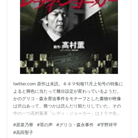
twitter.com 原作は未読。キネマ旬報11月上旬号の特集に
よると脚色に当たって幾分設定が変わっているようだ。
かのグリコ・森永脅迫事件をモチーフとした書物や映像
は沢山あって、幾つかは読んだり観たりしていた。その
中の一つ高村薫著「レディ・ジョーカー」はドラマ化、
映画化もされているが、本作はそれとは全く別の視点で
#
原菜乃華
#
罪の声
#
グリコ・森永事件
#
宇野祥平
描いている。 【中古】レディ・ジョーカー ブルーレイ
#
高田聖子
BOX [Blu-ray]価格：12208円（税込、送料別)