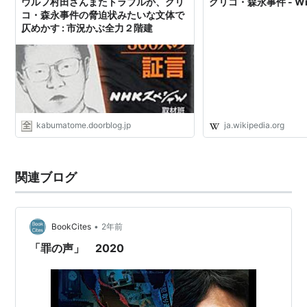
ウルフ村田さんまたトラブルか、グリ
グリコ・森永事件 - Wik
コ・森永事件の脅迫状みたいな文体で
仄めかす : 市況かぶ全力２階建
kabumatome.doorblog.jp
ja.wikipedia.org
関連ブログ
•
BookCites
2年前
「罪の声」 2020