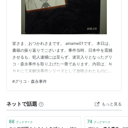
皆さま、おつかれさまです。 ainame01です。 本日は、
書籍の振り返りでございます。事件当時、日本中を震撼
させるも、犯人逮捕には至らず、迷宮入りとなったグリ
コ・森永事件を取り上げた一冊であります。内容は、Ｎ
ＨＫにて未解決事件シリーズとして放映されたものに、
追加取材を増補したものといえばよろしいでしょうか。
#
グリコ・森永事件
この事件、劇場型犯罪のハシリと呼ばれていたように記
憶しております。わたくしは、中学生であったはずで
す。はず！と言いましたのは、日本中を騒がせた大ニュ
ネットで話題
もっと見る
ースであったにもかかわらず、西日本、関西の局地的な
事件という印象が強く、自分とは縁遠い事件という感覚
があったせいで朧気なのであります。その一…
88
74
ブックマーク
ブックマーク