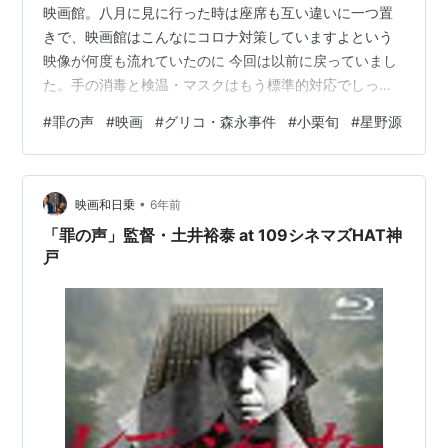
映画館。八月に見に行った時は座席も互い違いに一つ置
きで、映画館はこんなにコロナ対策していますよという
映像が何度も流れていたのに 今回は以前に戻っていまし
た。手の消毒と検温・マスクはもう標準的対応でしっか
りされていましたが。私は黙って映画を見る事で感染者
#
罪の声
#
映画
#
グリコ・森永事件
#
小栗旬
#
星野源
が増えるとは思っていません。 換気もしっかりされてい
ますし。でも「感染列島」系の映画やドラマでは映画館
で咳込む人で恐怖を煽る場面は必出ですよね。実際隣の
•
人が咳込んでたら即効退出しちゃうでしょうが・・・。
映画和日乗
6年前
鬼滅の刃の大ヒットで映画関係者はホッと一息でしょう
「罪の声」監督・土井裕泰 at 109シネマズHAT神
か。寒くなってきましたがこれ以上陽性者が増え…
戸