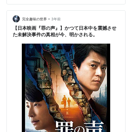
(2020/11/5時点) 私はあの事件の時、リアルタイムで事件
の経過をマスコミを通じて見ていたし、後に全く別の用
件で江崎グリコの社長さんとお会いした事もあるのでそ
•
完全趣味の世界
3年前
れこそ…
【日本映画『罪の声』】かつて日本中を震撼させ
た未解決事件の真相が今、明かされる。