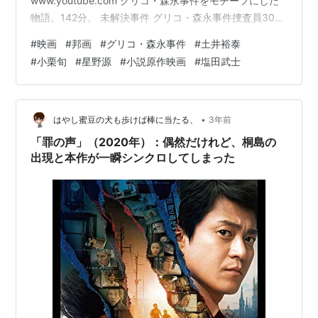
www.youtube.com グリコ・森永事件をモチーフにした
物語。142分。 未解決事件 グリコ・森永事件捜査員300
人の証言 (新潮文庫) 作者:NHKスペシャル取材班 新潮社
#
映画
#
邦画
#
グリコ・森永事件
#
土井裕泰
Amazon 感想 未解決の昭和の大事件、製菓会社に対する
#
小栗旬
#
星野源
#
小説原作映画
#
塩田武士
一連の脅迫事件の真相を探る物語だ。その意義をあまり
理解していない新聞記者の主人公が外側から、幼少時に
自分の声が脅迫に使われたことを知った仕立て屋の男が
内側から調査を進めていく。どっちがどの取材をしたの
•
はやし蜜豆の犬も歩けば棒に当たる、
3年前
か若…
「罪の声」（2020年）：偶然だけれど、桐島の
出現と本作が一瞬シンクロしてしまった