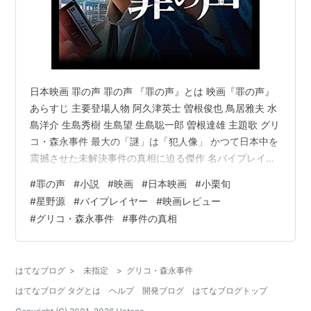
日本映画 罪の声 罪の声 『罪の声』とは 映画『罪の声』
あらすじ 主要登場人物 阿久津英士 曽根俊也 鳥居雅夫 水
島洋介 生島秀樹 生島望 生島聡一郎 曽根達雄 主題歌 グリ
コ・森永事件 最大の「謎」は「犯人像」 かつて日本中を
震撼させた未解決事件の真相に迫る傑作 名バイプレイヤ
ーが集結 株価操作説 マスコミとしての矜持 未解決事件
#
罪の声
#
小説
#
映画
#
日本映画
#
小栗旬
の真相に迫る 『罪の声』とは 『罪の声』は、塩田武士先
#
星野源
#
バイプレイヤー
#
映画レビュー
生のサスペンス小説。 2016年発表、講談社刊。 グリ
#
グリコ・森永事件
#
事件の真相
コ・森永事件をモチーフとしている。 塩田氏は大学時代
にグリコ・森永事件の関係書籍を読み、脅迫電話に子ど
もの声が使われた事実を知り、自らと同年代でもあるそ
はてなブログ
>
未指定
>
グリコ・森永事件
の子…
はてなブログ タグとは
ヘルプ
開発ブログ
はてなブログトップ