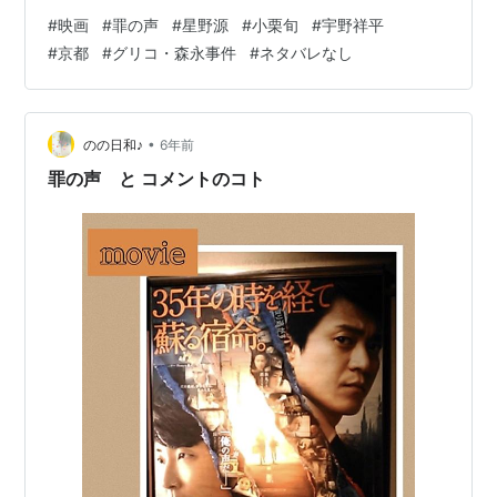
件が発生。関西弁を混じえた脅迫文書、子どもの声を使
#
映画
#
罪の声
#
星野源
#
小栗旬
#
宇野祥平
用した身代金要求、どこか掴みどころのない――犯人は
#
京都
#
グリコ・森永事件
#
ネタバレなし
ユーモア混じりに警察・マスコミを煽り、世間を賑わせ
た。攻防は一年以上続いたものの犯人逮捕に至らず、事
件は未解決のまま時効を迎え「戦後最大の未解決事件:ギ
ンガ・萬堂事件」として多くの人々の記憶に刻まれた。
•
のの日和♪
6年前
そんな「ギンガ・萬…
罪の声 と コメントのコト