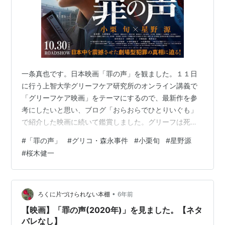
一条真也です。日本映画「罪の声」を観ました。１１日
に行う上智大学グリーフケア研究所のオンライン講義で
「グリーフケア映画」をテーマにするので、最新作を参
考にしたいと思い、ブログ「おらおらでひとりいぐも」
で紹介した映画に続いて鑑賞しました。グリーフは死別
だけでなく、過去の人生のそこかしこに在ることを教え
#
「罪の声」
#
グリコ・森永事件
#
小栗旬
#
星野源
てくれる力作でした。上映時間は１４２分ですが、まっ
#
桜木健一
たく飽きることなく物語に引き込まれました。最後は感
動しました。 ヤフー映画の「解説」には、こう書かれて
います。「かつて日本を震撼させた事件をモチーフにし
た塩田武士の小説を映画化。昭和の未解決事件をめぐる
•
ろくに片づけられない本棚
6年前
二人の男の運命を映し出す。『ミュージアム』や『銀…
【映画】「罪の声(2020年)」を見ました。【ネタ
バレなし】