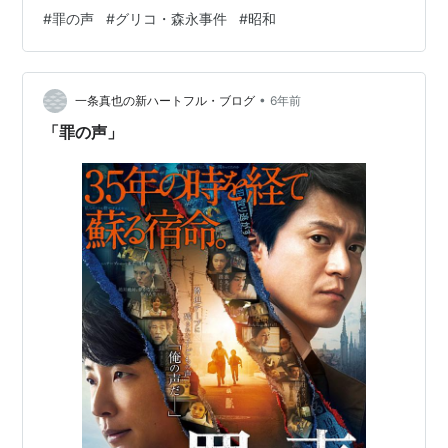
という枠の線引きが妥当かどうか、サービスを受ける側
#
罪の声
#
グリコ・森永事件
#
昭和
なのに心配になってしまいます。 娘に「その分たくさん
見るようにすれば、劇場側にもメリットがあるんじゃな
い?」と言われました。ごもっとも。 そんな中で、娘と二
•
人で行ったのが「罪の声」です。 先に言っておくと、お
一条真也の新ハートフル・ブログ
6年前
勧めです。 「アンナチュラル」「MIU404」の脚本家さ
「罪の声」
んの作、小栗旬さんと星野源さんのW…