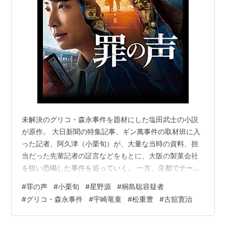
未解決のグリコ・森永事件を題材にした塩田武士の小説
が原作。 大日新聞の特集記事、ギン萬事件の取材班に入
った記者、阿久津（小栗旬）が、大量な当時の資料、担
当だった先輩記者の証言などをもとに、大阪の製菓会社
を狙い恐喝した事件を追っていく。 一方、京都でテーラ
ーを営む曽根（星野源）は、偶然父親の遺品の中から自
#
罪の声
#
小栗旬
#
星野源
#
桐島聡容疑者
分の声が録音されたテープと英語で書かれたメモを見つ
#
グリコ・森永事件
#
宇崎竜童
#
松重豊
#
古舘寛治
け、消息不明の伯父のものではないか、また手帳に記さ
れた「ギンガ」「萬堂」の文字に、遠い昔の未解決事件