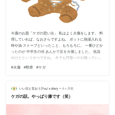
今週のお題「ケガの思い出」 私はよく火傷をします。 料
理していれば、なおさらですよね。 ポットに熱湯入れる
時や油 ストーブといったこと、もろもろに。 一番ひどか
ったのが 中学生の頃 あんかで足を火傷しました。 低温
やけどというやつですね。 今でも円形ハゲが残っていま
す。 ５００円玉くらいに縮んできたかな＾＾♪ 火傷して
#
火傷
#
勲章
#
ケガ
いる間は全く気付きませんでした。 起きて、気づいた時
の痛みはひどかったけど 医者に行かなかったんですよ
ね。 傷も自分自身の一部なので愛おしいんです。 話それ
•
ますが 私はガングリオンでも 痛くなかったので放置。
いい日と言おう|Yuu’ｓdiary
4ヶ月前
何年も経って ようやく、自然に消えてくれました。 手首
ケガの話。やっぱり膝です（笑）
で、ピンポン玉の…