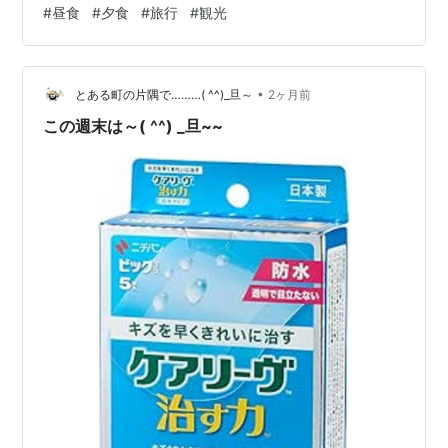
#
昼食
#
夕食
#
旅行
#
観光
○ 正直なところ・・・■ 総集編の総集編 ○ 500回を振
り返ってみた（１．ガチャ総集編） ○ 500回を振り返っ
てみた（２．生活面総集編） ○ 500回を振り返ってみた
（３．トラブル総集編）…
•
とある町の片隅で………( ^^)_旦～
2ヶ月前
この週末は～( ^^) _旦~~