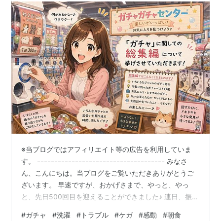
※当ブログではアフィリエイト等の広告を利用していま
す。 ｰｰｰｰｰｰｰｰｰｰｰｰｰｰｰｰｰｰｰｰｰｰｰｰｰｰｰｰｰｰｰｰｰｰｰｰｰ みなさ
ん、こんにちは。当ブログをご覧いただきありがとうご
ざいます。 早速ですが、おかげさまで、やっと、やっ
と、先日500回目を迎えることができました♪ 連日、振り
返りの総集編を挙げさせていただきましたが・・・ ＊＊
#
ガチャ
#
洗濯
#
トラブル
#
ケガ
#
感動
#
朝食
＊ 目次 ＊＊＊ ■ はじめに。。。 ○ ということで。。。