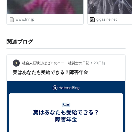
www.fnn.jp
gigazine.net
関連ブログ
•
社会人経験ほぼゼロのニート社労士の日記
20日前
実はあなたも受給できる？障害年金