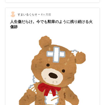
に尻もちをついたという。 斜めにカットされた凶器の竹
の切り株に。 仕事を切り上げて急いで向かう。 その時の
•
二女の服装はお尻まで隠れる長めのトレーナーにズボ
すまいるくらそ
4ヶ月前
ン。 トレーナーには穴が開き、その下のズボンと下着が
人生傷だらけ。今でも勲章のように残り続ける火
どうだったか忘れたけれど、ちょう…
傷跡