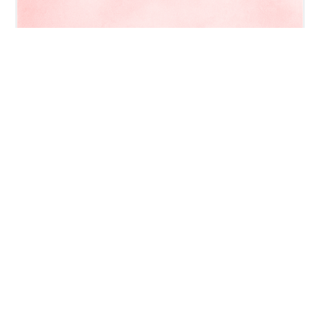
今週のお題「ケガの思い出」 今日はお題。Yuuです。母
が転びました。 場所は、整形外科病院。打った場所、あ
ご。症状、腫れる。擦り傷。 月1くらいで通っているらし