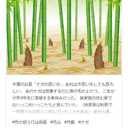
今週のお題「ケガの思い出」 あれは今思い出しても恐ろ
しい。 あのケガは想像するだに身の毛がよだつ。 二女が
小学3年生に進級する春休みだった。 妹家族の住む家で
おいっこめいっこたちと遊んでいた。（妹家族は転勤で
一時期うちの近くに住んでいたことがある） 妹から連絡
があり、子供たちが裏の竹山で遊んでいたところ、二女
#
竹の切り口は凶器
#
竹山
#
竹藪
#
ケガ
が転んでけがをした。 よりにもよって、竹の切り株の上