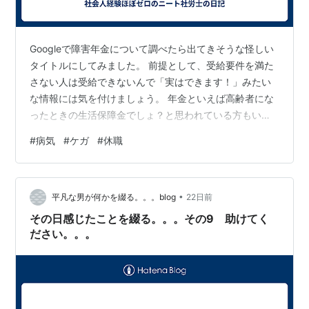
Googleで障害年金について調べたら出てきそうな怪しい
タイトルにしてみました。 前提として、受給要件を満た
さない人は受給できないんで「実はできます！」みたい
な情報には気を付けましょう。 年金といえば高齢者にな
ったときの生活保障金でしょ？と思われている方もいる
かもしれませんが、それは老齢年金という一形態に過ぎ
#
病気
#
ケガ
#
休職
ません。 年金制度には他にも一家の大黒柱が亡くなった
ときに受け取る遺族年金とケガや病気のときに受け取る
障害年金というものがあります。 そして障害年金に関し
•
ては本来受け取れるはずなのに手続きをしないがため
平凡な男が何かを綴る。。。blog
22日前
に、受け取られていない方ってそこそこいるのではない
その日感じたことを綴る。。。その9 助けてく
かと思っています。 例えば、働いていた…
ださい。。。