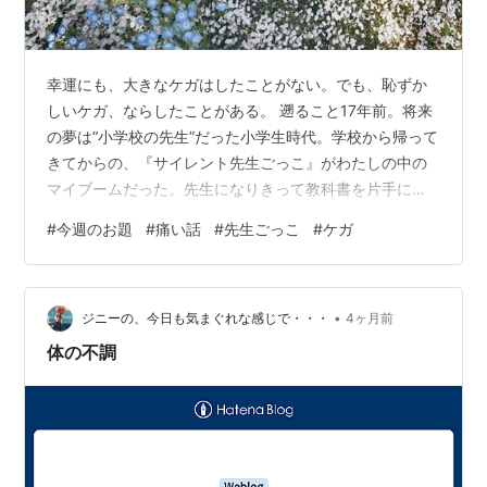
幸運にも、大きなケガはしたことがない。でも、恥ずか
しいケガ、ならしたことがある。 遡ること17年前。将来
の夢は“小学校の先生”だった小学生時代。学校から帰って
きてからの、『サイレント先生ごっこ』がわたしの中の
マイブームだった。先生になりきって教科書を片手に持
ち、壁を自作の長い棒で指す。ただし、口パクで。わた
#
今週のお題
#
痛い話
#
先生ごっこ
#
ケガ
しは30人くらいを受け持つ担任だった。もちろん全員幻
だ。 お母さんが来る足音が聞こえたら、すぐさま勉強机
に戻って宿題をしているフリをする。先生になりきって
•
いる様子を、どうしても見られたくはなかった。 ケガを
ジニーの、今日も気まぐれな感じで・・・
4ヶ月前
した日。その日は教室移動ということで、1階のリビング
体の不調
から2階の自分の部屋へ生徒を引率し…