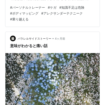
すが、つらさを耐えるのが必要かとはかぎりません 生徒
#
パーソナルトレーナー
#
ケガ
#
知識不足は危険
さんが不安を伝えているのに 「ここを乗り越えないと
#
ボディマッピング
#
アレクサンダーテクニーク
💪」 そう言って無理をさせる（させられる） 一番ダメな
#
乗り越える
やつです （ダンスでも似たことありますね） これはパー
ソナルトレーニングでの事故ですが 報告されているだけ
で7年間で196件 そのうち全治1ヶ月以上のケガが4割も！
ト…
•
パラレルサイドストーリー
4ヶ月前
意味がわかると痛い話