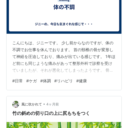
こんにちは、ジニーです。 少し前からなのですが、体の
不調でお仕事を休んでおります。 首の頸椎の骨が変形し
て神経を圧迫しており、痛みが出ている感じです。 1年ほ
ど前にも同じような痛みがあって整形外科で診察を受け
ていましたが、それが悪化してしまったようです。 骨の
変形なので削らないことには元凶を取り除くことはでき
#
日常
#
ケガ
#
体調
#
リハビリ
#
健康
ないのですが、医師の診断ではリハビリと薬で緩和する
方針で進める方がいいとのことでした。 手術はどうにも
改善が見込めなかった時の最終手段というわけです。 以
•
降、毎日リハビリに通っていますが、まだ改善されてい
風に吹かれて
4ヶ月前
る自覚はあまりないですね。 そんなすぐ効果が出るもの
竹の斜めの切り口の上に尻もちをつく
ではないとも思うので、上手に付き合…