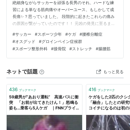
絶細身ながらサッカーを頑張る長男のそれ、ハードな練
習による単なる筋肉痛やオーバーユース、もしかして成
長痛✨？思っていました。 段階的に起きたこれらの痛み
の原因が繋がっていたのです！！ 元凶の発見に至るまで
の記録をまとめました。 【第1章：突然の腰の痛み〜腰椎
#
サッカー
#
スポーツ少年
#
ケガ
#
腰椎分離症
分離症（未遂）の恐怖〜】 【第2章：連鎖するケガ〜痛
#
オスグッド
#
グロインペイン症候群
みが膝へ（オスグッド）〜】 【第3章：最後の夏を前
#
スポーツ整形外科
#
接骨院
#
ストレッチ
#
腸腰筋
に…〜グロインペイン症候群〜】 【第4章：ついに点と点
が繋がった！〜全ての元凶は「腸腰筋」〜】 おわりに
ネットで話題
もっと見る
436
416
ブックマーク
ブックマーク
59歳男が“あおり運転” 高速バスに衝
ケガをした2匹のクシ
突 「お前が出てきたけん！」怒鳴る
「融合」したとの研究
姿も…乗客ら5人ケガ ｜FNNプライム
コイチになるのは初の
オンライン