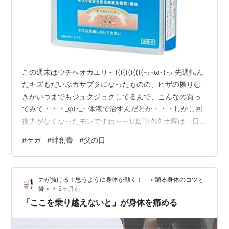
この週末はウチへオカエリ～(((((((((((っ･ω･)っ 先週転ん
だキズもだいぶカサブタになったものの、ヒザの擦りむ
きがいつまでもジュクジュクしてるんで、こんなの買っ
てみて・・・_φ(･_･ 体液で治すんだとか・・・しかし回
復力がなくなったモンですね～～(ﾉД`)ｼｸｼｸ 土曜は一日雨
だったんでマッタリゴロゴロ・・・ 父の日なんでチョッ
#
ケガ
#
絆創膏
#
父の日
トいい御飯作ってくれて・・・( ^^) _旦~~ 日曜はかみさ
んはお出掛け、お天気も良くなったんでムスメらとお散
歩がてら駅前まで(((((((((((っ･ω･)っ 今日はお休みとって
力が抜ける！思うように身体が動く！ ＜踊る身体のコツと
先日の検査結果を聴きにいってコッチへ戻り～
•
骨＞
2ヶ月前
(((((((((((っ･ω･)っ…
「ここを乗り越えないと」が身体を痛める