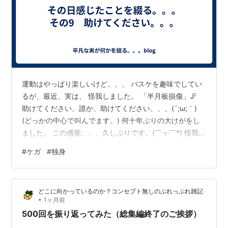
運動はやっぱり楽しいけど、、、 バスケを趣味でしてい
るが、最近、実は、 怪我しました。 「半月板損傷」🦵
助けてください、誰か、助けてください、、、(´;ω;｀)
(どっかの中心で叫んでます。) 何十年ぶりの大けがをし
ました。 この感覚、、、久しぶりです。(￣┰￣*) 怪我を
した、、、落ち込む暇なんてない。🔥 怪我をして落ち込
#
ケガ
#
独身
んで、家でダラダラしてるのはもったいない、、、 そう
思った私は、閃いた！ そうだ、腹筋をすればいいんだ！
、、、意味が分からない、、、 自分自身、理解に苦し
どこに向かっているのか？コンセプト無しのぶれっぶれ雑記
む、、、 膝のケガだが、まったく動かないわけではな
•
1ヶ月前
い、 腹筋を鍛えるメニューは痛みなくできる。 仕事終わ
500回を振り返ってみた（総集編終了のご挨拶）
り、夕飯後に…