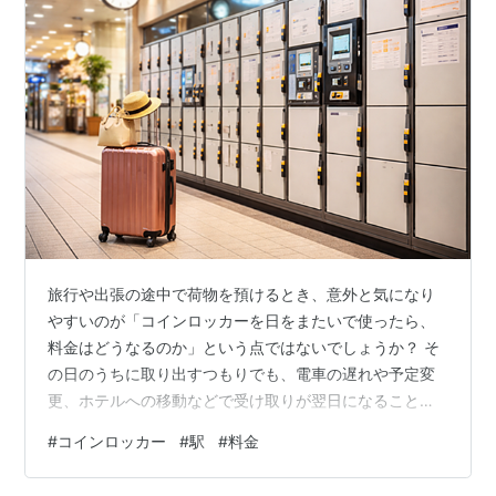
旅行や出張の途中で荷物を預けるとき、意外と気になり
やすいのが「コインロッカーを日をまたいで使ったら、
料金はどうなるのか」という点ではないでしょうか？ そ
の日のうちに取り出すつもりでも、電車の遅れや予定変
更、ホテルへの移動などで受け取りが翌日になることは
珍しくありません。 しかも、コインロッカーはどこも同
#
コインロッカー
#
駅
#
料金
じ仕組みと思われがちですが、実際には24時間ごとに加
算されるタイプもあれば、利用期限や管理方法に独自ル