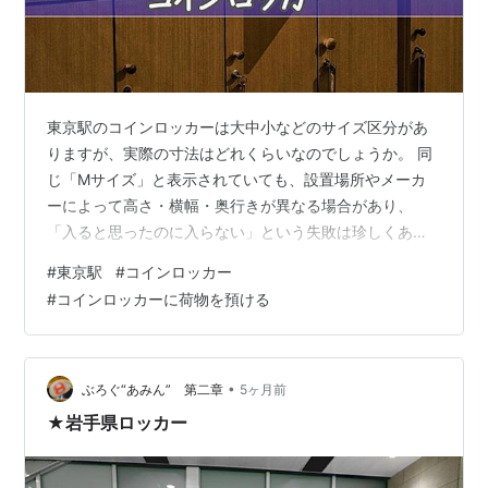
東京駅のコインロッカーは大中小などのサイズ区分があ
りますが、実際の寸法はどれくらいなのでしょうか。 同
じ「Mサイズ」と表示されていても、設置場所やメーカ
ーによって高さ・横幅・奥行きが異なる場合があり、
「入ると思ったのに入らない」という失敗は珍しくあり
ません。 この記事では、東京駅に設置されているコイン
#
東京駅
#
コインロッカー
ロッカーのサイズを公開されている数値をもとに整理
#
コインロッカーに荷物を預ける
し、メーカーによる違いや荷物タイプ別の対応目安まで
わかりやすく解説します。 出発前にサイズの基準を把握
しておけば、東京駅でロッカー選びに迷わずに済みま
す。 東京駅のコインロッカーサイズ一覧【設置タイプ別
•
ぶろぐ“あみん” 第二章
5ヶ月前
に比較】 ① マルチエキューブ（予約可能ロッカー…
★岩手県ロッカー