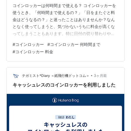
コインロッカーは何時間まで使える？ コインロッカーを
使うとき、「何時間まで使えるの？」「日をまたぐと料
金はどうなるの？」と迷ったことはありませんか？なん
となく使ってしまうと、気づかないうちに料金が高くな
ってしまうこともあります。特に日付の切り替わりや料
金の仕組みを理解していないと、短時間の利用でも損を
#
コインロッカー
#
コインロッカー 何時間まで
してしまう可能性があります。 実はコインロッカーは、
#
コインロッカー 料金
「何時間まで」と明確に決まっているわけではなく、時
間制と日付制の仕組みによって料金や利用時間が変わる
のが特徴です。この仕組みを知っているかどうかで、無
駄な出費を防げるかが大きく変わります。 この記事で
•
テガミスト*Diary ＜紙飛行機ドットコム＞
3ヶ月前
は、コインロッカーの料金の仕組みや日またぎの注…
キャッシュレスのコインロッカーを利用しました