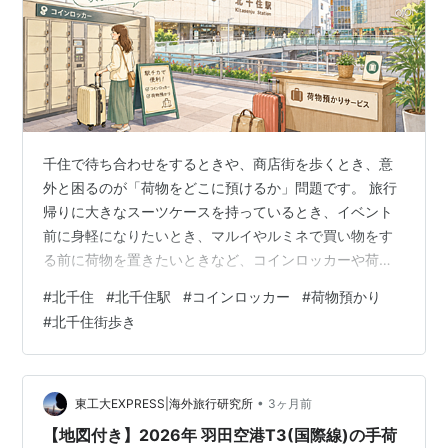
千住で待ち合わせをするときや、商店街を歩くとき、意
外と困るのが「荷物をどこに預けるか」問題です。 旅行
帰りに大きなスーツケースを持っているとき、イベント
前に身軽になりたいとき、マルイやルミネで買い物をす
る前に荷物を置きたいときなど、コインロッカーや荷物
預かりサービスを知っておくと、北千住の街歩きがかな
#
北千住
#
北千住駅
#
コインロッカー
#
荷物預かり
り楽になります。 この記事では、北千住駅周辺で利用し
#
北千住街歩き
やすいコインロッカーや、スマホで予約できる荷物預か
りサービス、利用時の注意点をまとめました。 ※コイン
ロッカーの設置場所・料金・利用時間・空き状況は変更
される場合があります。利用前には、現地の案内表示や
•
東工大EXPRESS|海外旅行研究所
3ヶ月前
各サービスの公式ページをご確認ください。 北…
【地図付き】2026年 羽田空港T3(国際線)の手荷