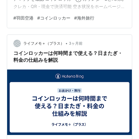
クレカ・QR・現金で決済可能 空き状況をホームページか
ら確認可 コインロッカー②③ カウンターCとDの間 特
#
羽田空港
#
コインロッカー
#
海外旅行
大サイズあり 到着ロビー (2階) のコインロッカー コイン
ロッカー④ ヤマト運輸・国内線乗り継ぎゾーン付近 手
荷物一時預かり所はどこにある？ 2階到着ロビー タリー
•
ズ付近 制限エリアにコインロッカーはある？ 羽田空港第
ライフメモ＋（プラス）
3ヶ月前
三ターミナル コインロッカー まとめ 羽田空港国…
コインロッカーは何時間まで使える？日またぎ・
料金の仕組みを解説