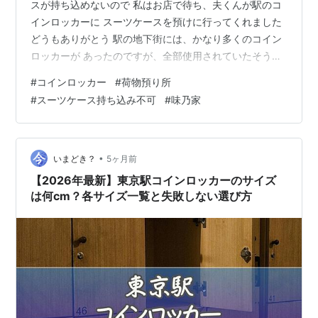
スが持ち込めないので 私はお店で待ち、夫くんが駅のコ
インロッカーに スーツケースを預けに行ってくれました
どうもありがとう 駅の地下街には、かなり多くのコイン
ロッカーが あったのですが、全部使用されていたそうで
す 夫くんが途方に暮れていると、本当に偶然 こちらの
#
コインロッカー
#
荷物預り所
「荷物預り所」を発見し預けられました 夫くん、すごい
#
スーツケース持ち込み不可
#
味乃家
じゃん コインロッカーが空いてなくて 困っている方が多
いのでしょうね ちなみに、こちらのバッグもキャスター
付きですが こちらは店内に持ち込みOKでした ランチを
食べ終わった後「荷物預り所」に スーツケースを取りに
•
いまどき？
5ヶ月前
行った時は コインロッ…
【2026年最新】東京駅コインロッカーのサイズ
は何cm？各サイズ一覧と失敗しない選び方