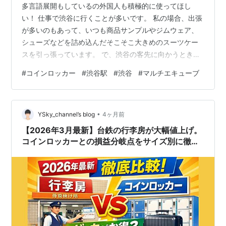
多言語展開もしているの外国人も積極的に使ってほし
い！ 仕事で渋谷に行くことが多いです。 私の場合、出張
が多いのもあって、いつも商品サンプルやジムウェア、
シューズなどを詰め込んだそこそこ大きめのスーツケー
スを引っ張っています。 で、渋谷の客先に向かうとき、
あの激混みの中をスーツケースごと突撃するのはさすが
#
コインロッカー
#
渋谷駅
#
渋谷
#
マルチエキューブ
にしんどいです。というか、迷惑ですよね。なので、駅
のロッカーに預けてから向かうことにしているのです
が…… これが、なかなか大変なんです。 渋谷駅のロッカ
•
ー、まず空いてない 渋谷駅にはロッカーがたくさんあり
YSky_channel’s blog
4ヶ月前
ます。たくさんある、のですが。 インバウンドの観光
【2026年3月最新】台鉄の行李房が大幅値上げ。
客、国内旅行者、そして私みたいな出張族が朝…
コインロッカーとの損益分岐点をサイズ別に徹底
比較！