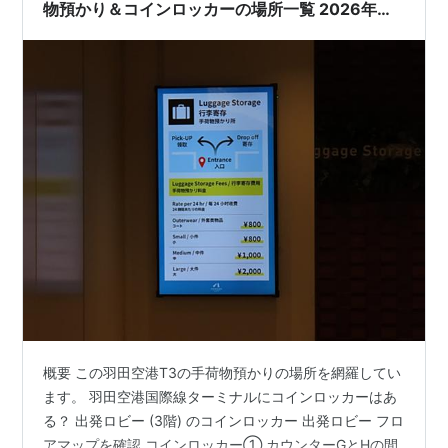
物預かり＆コインロッカーの場所一覧 2026年最
新状況
概要 この羽田空港T3の手荷物預かりの場所を網羅してい
ます。 羽田空港国際線ターミナルにコインロッカーはあ
る？ 出発ロビー (3階) のコインロッカー 出発ロビー フロ
アマップを確認 コインロッカー① カウンターGとHの間