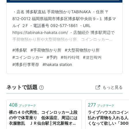
・店名 博多駅直結 手荷物預かりTABINAKA ・住所 〒
812-0012 福岡県福岡市博多区博多駅中央街９−１ 博多マ
ルイ ２F ・電話番号 092-577-1861 ・URL
https://tabinaka-hakata.com/ ・店舗紹介 博多駅周辺で
手荷物預かり所や大型荷物預かり所、コインロッカーを
お探しなら【博多駅直結 手荷物預かりTABINAKA】をご
#
博多駅
#
手荷物預かり所
#
大型荷物預かり所
利用ください。博多駅内のアクセス抜群な立地にあり、
#
コインロッカー
#
予約
#
하카타역
#
코인락커
駅から徒歩数分のため移動の負担が軽減されます。電
#
博多行李寄存
#
hakata station
話、またはWebよりご予約いただけます。 하카타역 직결
손짐 보관 TABINAKA는 대형 수하물과 코인락커를 이용하
지 못…
ネットで話題
もっと見る
408
277
ブックマーク
ブックマーク
裸の４０代男性、コインロッカー上段
ライブハウスのコイン
の中で体育座り 低体温症、周辺には
払わず荷物を入れる人
衣服散乱 ＪＲ仙台駅 | 河北新報オン
くなって欲しい「30
ラインニュース
はライブ来るな」「中