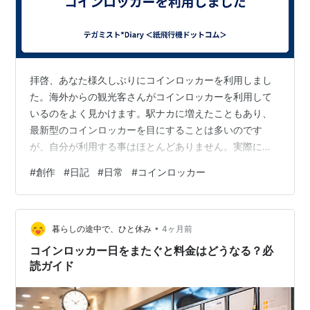
拝啓、あなた様久しぶりにコインロッカーを利用しまし
た。海外からの観光客さんがコインロッカーを利用して
いるのをよく見かけます。駅ナカに増えたこともあり、
最新型のコインロッカーを目にすることは多いのです
が、自分が利用する事はほとんどありません。実際に使
ってみると、なるほど、なるほど、そういう仕組みなの
#
創作
#
日記
#
日常
#
コインロッカー
ねと、今どきのコインロッカー体験をしました。ところ
で、ふと思ったのですが。キャッシュレスだから、コイ
ンを入れないですよね。将来的には、このタイプが増え
•
ていくと思うのですが、それでも名称は「コインロッカ
暮らしの途中で、ひと休み
4ヶ月前
ー」なのでしょうか？伊坂幸太郎さんの作品に「アヒル
コインロッカー日をまたぐと料金はどうなる？必
と鴨のコインロッカー」というタイトルがあります。も
読ガイド
し…