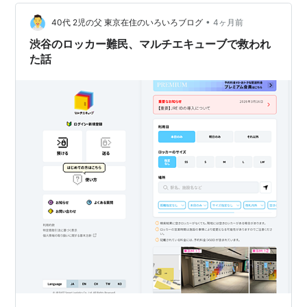
ールがあるケースもあり、駅や管理会社によって細かな
•
違いがあります。 そこでこの記事では、コインロッカー
40代 2児の父 東京在住のいろいろブログ
4ヶ月前
日をまたぐときの基本ルールから、東京駅・大阪駅・新
渋谷のロッカー難民、マルチエキューブで救われ
宿・池袋など主要駅の考え方、追加料金の目安…
た話