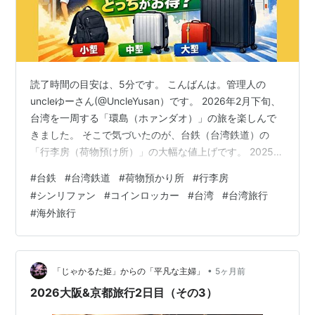
読了時間の目安は、5分です。 こんばんは。管理人の
uncleゆーさん(@UncleYusan）です。 2026年2月下旬、
台湾を一周する「環島（ホァンダオ）」の旅を楽しんで
きました。 そこで気づいたのが、台鉄（台湾鉄道）の
「行李房（荷物預け所）」の大幅な値上げです。 2025年
の運賃改定に伴い、手荷物預けの料金体系も刷新されま
#
台鉄
#
台湾鉄道
#
荷物預かり所
#
行李房
した。 長年「安さの殿堂」だった行李房ですが、今は利
#
シンリファン
#
コインロッカー
#
台湾
#
台湾旅行
用時間」と「サイズ」によってはコインロッカーの方が
#
海外旅行
お得になるケースが増えています。 台鉄の「行李房（シ
ンリーファン）」とは？ 2025年6月の改定による値上げ
の現状 サイズ別比較：コインロッカー vs 行李房 コイン
ロッ…
•
「じゃかるた姫」からの「平凡な主婦」
5ヶ月前
2026大阪&京都旅行2日目（その3）