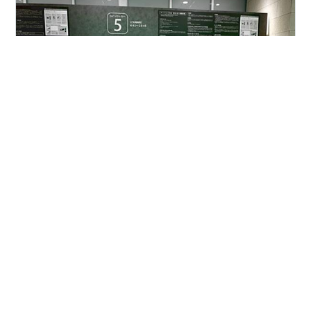
宿題だった「CCTV(中国中央テレビ)春節特番」のレポー
トがやっとまとまって提出できました。まとめながら、
コチラでも投稿したいようなモノも見つけましたので、
後ほどご紹介したいと思います。 ただ、その春節まとめ
のあおりで、コチラの記事の準備ができていませんの
で、きょうも簡単に失礼しますm(_ _)m ꒰
#
岩手県盛岡市
#
盛岡駅
#
コインロッカー