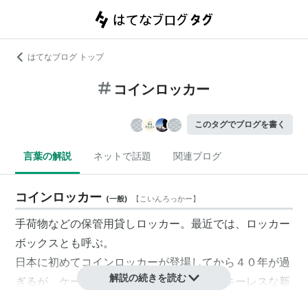
はてなブログ トップ
コインロッカー
このタグでブログを書く
言葉の解説
ネットで話題
関連ブログ
コインロッカー
(
一般
)
【
こいんろっかー
】
手荷物などの保管用貸し
ロッカー
。最近では、ロッカー
ボックスとも呼ぶ。
日本に初めてコインロッカーが登場してから４０年が過
解説の続きを読む
ぎるが、ケータイとコラボレーションしたキーレスな新
世代ロッカーが登場。