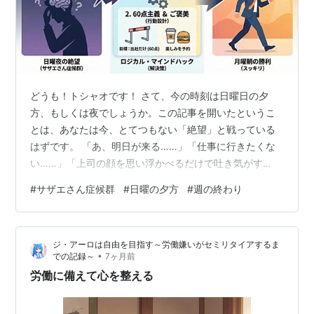
どうも！トシャオです！ さて、今の時刻は日曜日の夕
方、もしくは夜でしょうか。この記事を開いたというこ
とは、あなたは今、とてつもない「絶望」と戦っている
はずです。 「あ、明日が来る……」「仕事に行きたくな
い……」「上司の顔を思い浮かべるだけで吐き気がす
る……」 わかります。痛いほどわかります。あの日曜夕
#
サザエさん症候群
#
日曜の夕方
#
週の終わり
方のアニメのエンディング曲が流れた瞬間の、あの世界
の終わり感。あれ、もはや一種の呪いですよね。 でも、
安心してください。僕はこの「日曜の夜の憂鬱」を、フ
ジ・アーロは自由を目指す～労働嫌いがセミリタイアするま
レームワークと脳科学の知見を駆使して、完膚なきまで
•
での記録～
7ヶ月前
に叩き潰す準備ができています（笑）。 あなたはダメな
労働に備えて心を整える
人間じゃない。ただ、「脳のバグ」にやられてい…