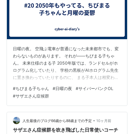
日曜の夜。 空飛ぶ電車が普通になった未来都市でも、変
わらないものがあります。 それが——ちびまる子ちゃ
ん。 未来仕様のまる子 2050年版では、ランドセルがホ
ログラム化していたり、 学校の黒板がAIホログラム先生
に置き換わっていたりするのに、 まる子本人は相変わら
ず宿題やらずにゴロゴロ。 「まる子、未来テクノロジー
#
ちびまる子ちゃん
#
日曜の夜
#
サイバーパンクOL
に全然順応してないじゃん！」 ってツッコミながら見て
#
サザエさん症候群
しまうんですよね。 しかもナレーションの声も昔と同じ
トーン。 どんなにサイバーな演出が入っても、最後は全
部オチにされるのがさすが。 月曜を呼び込むエンディン
グ でも問題はエンディング。 歌が流れた瞬間、部屋のAI
•
人生最後のブログ66歳から88歳までの予定
10ヶ月前
が「明日のスケジュー…
サザエさん症候群を吹き飛ばした日常使いコーチ