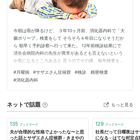
今朝は雨が降るけど、 ３年10ヶ月前、消化器内科で「大
腸ポリープ」検査をして そろそろ４年目になりそうだか
ら 朝早く予約診察へ行って来た。 12年前検診結果にで
済生会病院内科の先生が異常があるとも言えないという
か気になるところあると 言うのでその後、毎年検査をし
てその度にポリープを数個切った。 その後は6年前から
#
月曜病
#
サザエさん症候群
#
検診 精密検査
は3年ことになってだ。 これまでの検査結果は「陽性ポ
#
消化器内科
リープ」🤗 帰り道、雨はやんだけど....。 やる気スイッチ
がOnにならない、 月曜日に...月曜病「ブルーマンデー症
候群（Blue Monday）」 診察が終わってコンビニ弁当買
ネットで話題
もっと見る
って病院で食べて… 晩ごはんは「たぬきそば」カップ
ラ…
135
129
ブックマーク
ブックマーク
夫が合理的な性格でよかったな〜と思
社長だって日曜夜はサ
った話とサザエさん症候群 - きまやの
になる - はてな村定