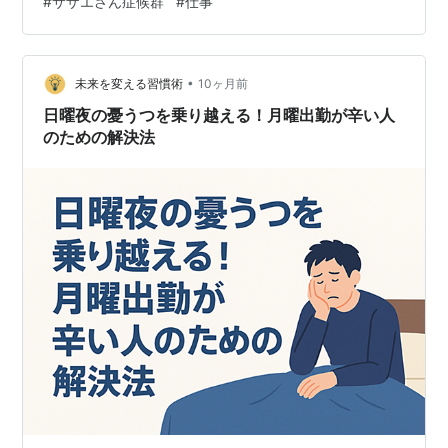
#
サザエさん症候群
#
仕事
では「会社行きたくない月曜朝 対策」というテーマで、
心理的な原因から実践的な解決策までを詳しく紹介しま
す。自分の心と向き合い、少しずつ月曜を前向きに迎え
られるようになるヒントを得られるでしょう。
•
未来を変える習慣術
10ヶ月前
日曜夜の憂うつを乗り越える！月曜出勤が辛い人
のための解決法