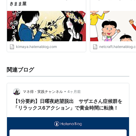
きまま屋
kimaya.hatenablog.com
netcraft.hatenablog.
関連ブログ
•
マネ得・実践チャンネル
4ヶ月前
【1分要約】日曜夜絶望脱出 サザエさん症候群を
「リラックス6アクション」で黄金時間に転換！