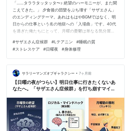
「……タララタッタッタ〜♪ 絶望のハーモニーが、また聞
こえてきた。」 夕食後の団欒をぶち壊す「サザエさん」
のエンディングテーマ。あれはもはやBGMではなく、明
日からの仕事という名の地獄への「入場曲」です。40代
を過ぎた俺たちにとって、月曜の憂鬱は単なる気分屋の
脳の仕業じゃない。日曜の家族サービスで疲弊しきった
#
サザエさん症候群
#
Lテアニン
#
睡眠の質
『脳』が、すでに「拒否反応」を起こしている証拠で
#
ストレスケア
#
日曜夜
#
身体修理
す。
•
サラリーマンズオブギャラクシー
7ヶ月前
【日曜の夜がつらい】明日仕事に行きたくないあ
なたへ。「サザエさん症候群」を打ち崩すマイン
ドハック術【保存版】