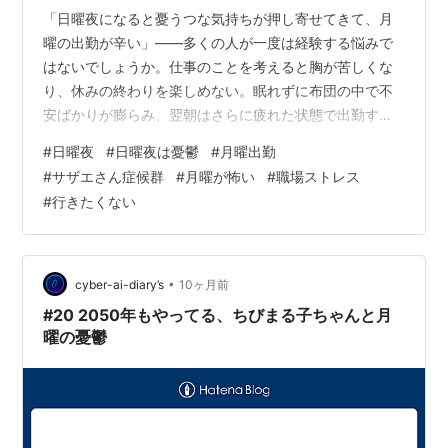
「日曜夜になると憂うつな気持ちが押し寄せてきて、月
曜の出勤が辛い」――多くの人が一度は経験する悩みで
はないでしょうか。仕事のことを考えると胸が苦しくな
り、休みの終わりを楽しめない。眠れずに布団の中で不
安ばかりが膨らみ、翌朝はさらに疲れた状態で出勤す
る。この悪循環が続くと、心も体も限界に近づきます。
#
日曜夜
#
日曜夜は憂鬱
#
月曜出勤
しかし、憂うつな気持ちを放置すると、ストレスが積み
#
サザエさん症候群
#
月曜が怖い
#
職場ストレス
重なり、うつ状態や健康不良につながる危険もありま
#
行きたくない
す。そこで本記事では、同じ悩みを抱えてきた人の体験
談を交えながら、具体的な解決策を提示していきます。
日曜夜を前向きに過ごし、月曜出勤を少しでも軽やかに
迎えるためのヒントを見つけてください。
•
cyber-ai-diary’s
10ヶ月前
#20 2050年もやってる、ちびまる子ちゃんと月
曜の憂鬱