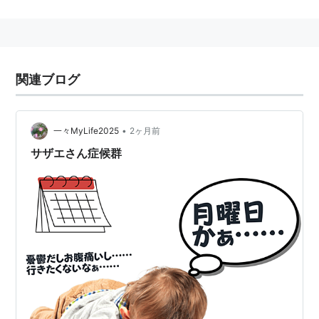
点」→「ちびまるこちゃん」→「サザエさん」の順に見
てしまうとより大きなダメージを受けることが多い。
繊細な人は時にホームシックにかかったり、だるみ・頭
痛を起こす事もある。命を落とす事はまず無い。
関連ブログ
•
一々MyLife2025
2ヶ月前
きっと月曜日が待ち遠しくなる!
サザエさん症候群
作者:
馬渡晃
出版社/メーカー:
自由国民社
発売日:
2006/12/01
メディア:
単行本
購入
: 2人
クリック
: 178回
この商品を含むブログ (6件) を見る
類語
ブルーマンデー