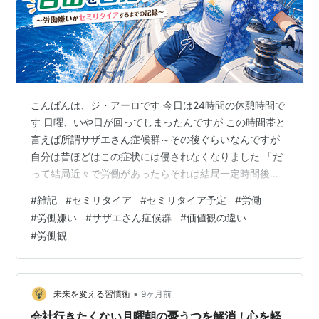
こんばんは、ジ・アーロです 今日は24時間の休憩時間で
す 日曜、いや日が回ってしまったんですが この時間帯と
言えば所謂サザエさん症候群～その後ぐらいなんですが
自分は昔ほどはこの症状には侵されなくなりました 「だ
って結局近々で労働があったらそれは結局一定時間後に
向き合わないといけない だったら土日も同じでしょ 一過
#
雑記
#
セミリタイア
#
セミリタイア予定
#
労働
性の快楽で忘れようが一時的に逃げようが 根本的な"問
#
労働嫌い
#
サザエさん症候群
#
価値観の違い
題"は何も解決していない」 そういう発想になりました
#
労働観
まあある意味サザエさん症候群から長期目線での諦観に
変質した感じですね 多分仕事好きやエリート層からすれ
ば「いやそうじゃなくて仕事好きになるよう努力しよう
よ」案件でしょう でも労働…
•
未来を変える習慣術
9ヶ月前
会社行きたくない月曜朝の憂うつを解消！心を軽