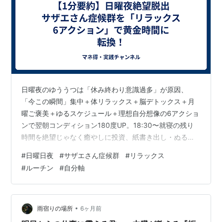
日曜夜のゆううつは「休み終わり意識過多」が原因、
「今この瞬間」集中＋体リラックス＋脳デトックス＋月
曜ご褒美＋ゆるスケジュール＋理想自分想像の6アクショ
ンで翌朝コンディション180度UP。18:30〜就寝の残り
時間を絶望じゃなく癒やしに投資、紙書き出し・ぬる
湯・お茶・ストレッチで副交感優位化し、1週間希望埋め
#
日曜日夜
#
サザエさん症候群
#
リラックス
込み。 日曜夜「もう終わり…」の胃キリキリ、もうサヨ
#
ルーチン
#
自分軸
ナラ！ 1. 日曜夜絶望の正体 なぜ特別苦しい？ 月〜木
夜：淡々準備 日曜夜：休み終わり意識爆増 実際：
18:30〜就寝で平日帰宅後並みの時間残存 解決：未来不
安を「今心地よさ」にスイッチ 2. 黄金時間化6アクショ
•
雨宿りの場所
6ヶ月前
ン アクション方法効果 …