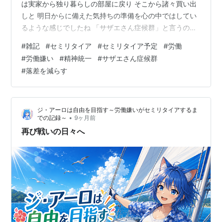
は実家から独り暮らしの部屋に戻り そこから諸々買い出
しと 明日からに備えた気持ちの準備を心の中ではしてい
るような感じでしたね 「サザエさん症候群」と言うのが
割と一般的な言葉として普及していますが 憂鬱とは若干
#
雑記
#
セミリタイア
#
セミリタイア予定
#
労働
違う感じですね 「明日からの労働で（社会的に）生き延
#
労働嫌い
#
精神統一
#
サザエさん症候群
びられるか」 みたいな緊張という形が近いのかなと 社会
#
落差を減らす
人を約15年もやっていれば 連休が終わるという当たり前
の事実も身に染みて分かっていますし その度に前日ギリ
ギリまで全身全霊で現実逃避して憂鬱になってもなあ…
ジ・アーロは自由を目指す～労働嫌いがセミリタイアするま
みたいなところから 今…
•
での記録～
9ヶ月前
再び戦いの日々へ