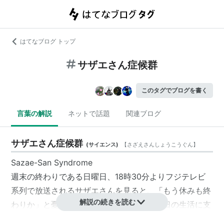
はてなブログ トップ
サザエさん症候群
このタグでブログを書く
言葉の解説
ネットで話題
関連ブログ
サザエさん症候群
(
サイエンス
)
【
さざえさんしょうこうぐん
】
Sazae-San Syndrome
週末の終わりである日曜日、18時30分よりフジテレビ
系列で放送されるサザエさんを見ると、「もう休みも終
解説の続きを読む
わりか」と憂鬱になってしまう現象。月曜日の生活に支
障がでる場合がある。特に日曜夕方の名物番組を「笑