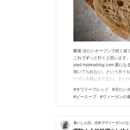
断面 冷たいオーブンで焼く第
これでずっと行くと思います。 
pied.hatenablog.c
焼いてられない、という日々
ーブンを熱したくない、という
るまでの時間もちゃんと注意し
#
サワドーブレッド
#
冷たい
ンで焼く手順メモ パン生地を
#
ピースープ
#
ヴィーガンの
に入れて500°Fに設定して加
食いしん坊、北米でヴィーガンにな