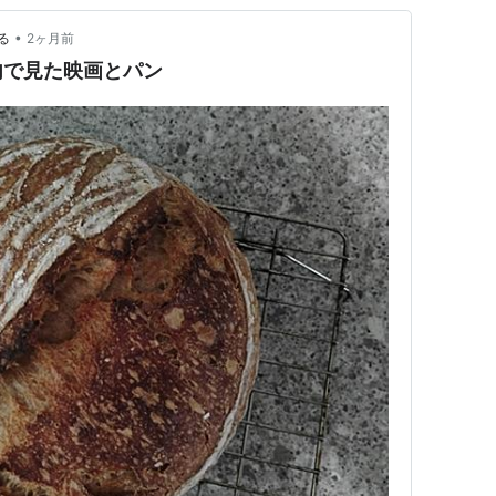
•
る
2ヶ月前
内で見た映画とパン