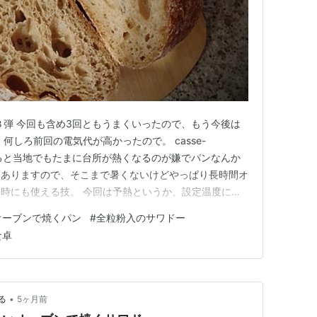
３弾 今回も含め3回ともうまくいったので、もう今後は
何しろ前回の電気代が高かったので。 casse-
om 夏になると当地でもたまに台所が熱くなるのが嫌でパンなんか
もありますので、そこまで暑くないけどやっぱり長時間オ
時にも使える技。 今回は予熱というか、設定温度にな
てメモしました。 予熱しないサワドーを家庭のオーブ
オーブンで焼くパン
#
全粒粉入のサワドー
ダッチオーブンにいれ、そのまま冷たい状態のオーブン
食卓
熱開…
•
る
5ヶ月前