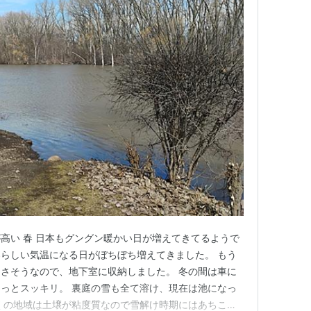
高い 春 日本もグングン暖かい日が増えてきてるようで
らしい気温になる日がぼちぼち増えてきました。 もう
さそうなので、地下室に収納しました。 冬の間は車に
っとスッキリ。 裏庭の雪も全て溶け、現在は池になっ
くの地域は土壌が粘度質なので雪解け時期にはあちこち