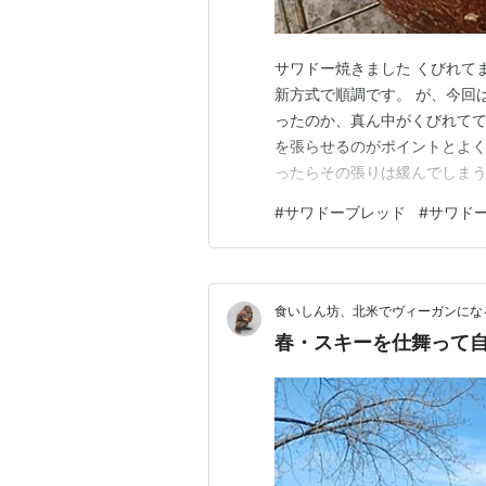
サワドー焼きました くびれて
新方式で順調です。 が、今回
ったのか、真ん中がくびれてて
を張らせるのがポイントとよ
ったらその張りは緩んでしま
と学びました。くびれから。 
#
サワドーブレッド
#
サワド
が、スーパーで見かけた「日
ちょっと違和感がある、と写真
食いしん坊、北米でヴィーガンにな
春・スキーを仕舞って