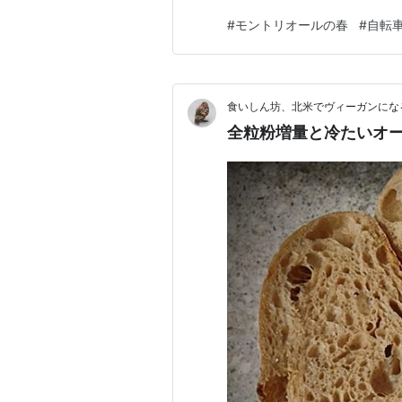
に池（大きな水溜り）ができま
#
モントリオールの春
#
自転
前、うちの裏庭の雪解け池に
な池になるので、暖かくなって
食いしん坊、北米でヴィーガンにな
全粒粉増量と冷たいオ