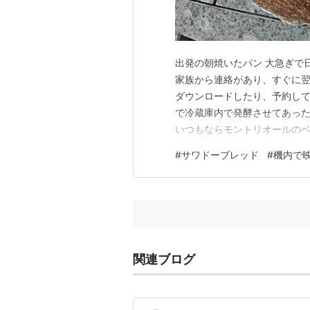
出発の朝焼いたパン 大急ぎで
家族から連絡があり、すぐに翌日
ダウンロードしたり、予約し
で冷蔵庫内で発酵させてあっ
いつもならモントリオールのベ
くらい焼いて持っていきます
#
サワドーブレッド
#
機内で
の、今回は日本到着後、空港
ため、スーツケースが保管され
関連ブログ