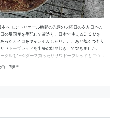
日本へ モントリオール時間の先週の火曜日の夕方日本の
の帰国便を手配して荷造り、日本で使えるE -SIMを
てあったカイロをキャンセルしたり、、、あと焼くつもり
たサワドーブレッドを出発の朝早起きして焼きました。
ーグルを1〜2ダース買ったりサワドーブレッドも二つ
が、今回はこのパン持っていこうかしらなんて思ったもの
映画
#
映画
から荷物を自宅に送って私は直行で行くべきところがある
る場所やトラック庫内…