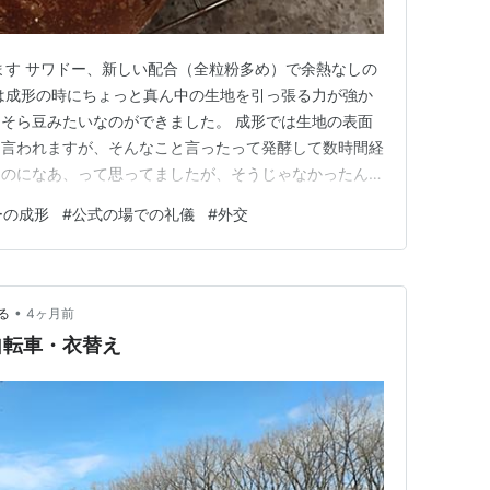
ます サワドー、新しい配合（全粒粉多め）で余熱なしの
は成形の時にちょっと真ん中の生地を引っ張る力が強か
そら豆みたいなのができました。 成形では生地の表面
く言われますが、そんなこと言ったって発酵して数時間経
うのになあ、って思ってましたが、そうじゃなかったんだ
コメにまつわる日本人の情緒 アメリカにお住まいの方
ーの成形
#
公式の場での礼儀
#
外交
本式」の冷凍ご飯のパッケージが日本人の感覚からすると
を投稿したのがバズってま…
•
る
4ヶ月前
自転車・衣替え