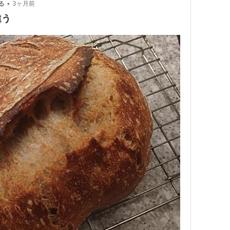
•
る
3ヶ月前
違う