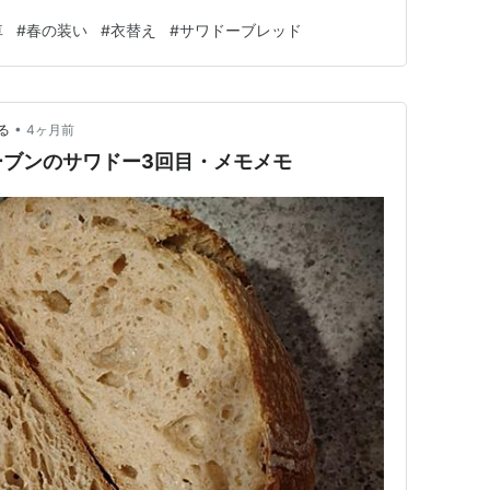
す。 パンデミックで人々の動きが少なかった5年ほど
車
#
春の装い
#
衣替え
#
サワドーブレッド
は鴨夫婦がしばらく滞在してましたけど、それくらい大き
も池が消えるまでは洗濯物…
•
る
4ヶ月前
ーブンのサワドー3回目・メモメモ