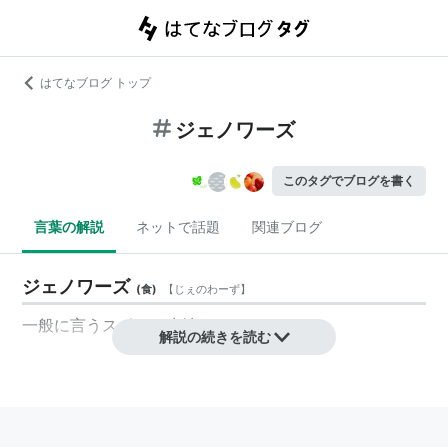
はてなブログ トップ
ジェノワーズ
このタグでブログを書く
言葉の解説
ネットで話題
関連ブログ
ジェノワーズ
(
食
)
【
じぇのわーず
】
一般に言うスポンジ生地のこと。
解説の続きを読む