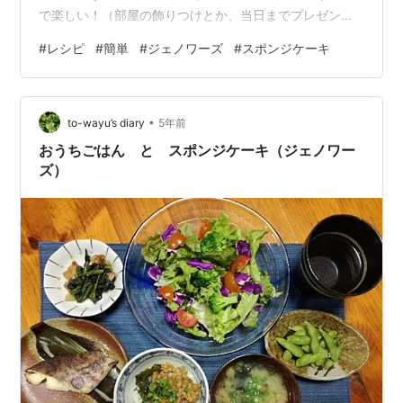
で楽しい！（部屋の飾りつけとか、当日までプレゼント
をどこに隠すかとか笑） その中でもケーキは、結構大き
#
レシピ
#
簡単
#
ジェノワーズ
#
スポンジケーキ
い喜ばせポイントだと思っていて、毎年手作りをしてい
ます。手軽な市販のスポンジ（ジェノワーズ）もいいけ
ど、やっぱり自分で焼いた方がしっとりふわふわ～で本
•
当においしい！ ということで、本日はクリスマスケーキ
to-wayu’s diary
5年前
のための 「しっとりふわふわジェノワーズ」 をご紹介し
おうちごはん と スポンジケーキ（ジェノワー
ます。 ※ブログで初のオーブン使用レシ…
ズ）