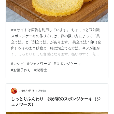
※当サイトは広告を利用しています。 ちょこっと豆知識
スポンジケーキの作り方には、卵の扱い方によって「共
立て法」と「別立て法」があります。 共立て法：卵（全
卵）をそのまま砂糖と一緒に泡立てる方法。キメが細か
く、しっとりとした食感になります。扱いやすく、初心
者向け。 別立て法：卵白と卵黄を分けて、それぞれ別々
#
レシピ
#
ジェノワーズ
#
スポンジケーキ
に泡立ててから合わせる方法。軽くてふわふわ、しっか
#
お菓子作り
#
栄養士
りした高さが出ます。手間がかかり、メレンゲの混ぜ方
に技術が必要。 初心者や家庭で作る場合は共立て法、ふ
わふわの軽い食感を追求したいなら別立て法がおすすめ
です。 今回は、お菓子作りの基本♪ふわっふわで軽いプロ
•
ごはん便り
2年前
の仕上がりの『スポンジケーキ（ジェノ…
しっとりふんわり 我が家のスポンジケーキ（ジ
ェノワーズ）