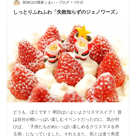
か。あまり極端なコトをすると体調が悪化するかもしれ
•
BOKUの簡単ンまい～ブログ
5年前
ない。日々の生活リズムを変化させない方…
しっとりふわふわ「失敗知らずのジェノワーズ」
どうも、ぼくです！ 明日はいよいよクリスマスイブ！ 昔
は自分が精いっぱい楽しむイベントだったのに、気が付
けば、「子供たちがめいっぱい楽しめるクリスマスを作
る側」になっていました。それもまた、前とは違う角度