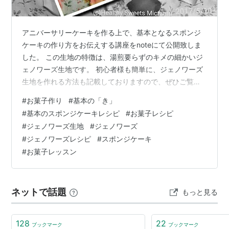
アニバーサリーケーキを作る上で、基本となるスポンジ
ケーキの作り方をお伝えする講座をnoteにて公開致しま
した。 この生地の特徴は、湯煎要らずのキメの細かいジ
ェノワーズ生地です。 初心者様も簡単に、ジェノワーズ
生地を作れる方法も記載しておりますので、ぜひご覧く
ださいませ。 みくたむのアニバーサリーケーキは、全て
#
お菓子作り
#
基本の「き」
こちらの生地が基本となっておりますので、まずはこの
#
基本のスポンジケーキレシピ
#
お菓子レシピ
生地をマスターしてください。 note.com 2026年7月い
#
ジェノワーズ生地
#
ジェノワーズ
っぱいまでは、サービス価格にしております。（1000
#
ジェノワーズレシピ
#
スポンジケーキ
円） それ以降は、値上げしますので、この機会に是非ご
#
お菓子レッスン
購入くださいませ。 ハンドミキサーのご紹介 プレゼント
キャンペーン開催中…
ネットで話題
もっと見る
128
22
ブックマーク
ブックマーク