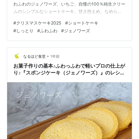
わふわのジェノワーズ、いちご、自慢の100％純生クリー
ムのシンプルなショートケーキ。甘さ控えめ、なめらか
な純生クリームをお楽しみください。自分でデコレーシ
#
クリスマスケーキ2025
#
ショートケーキ
ョンできるので、お子様とフルーツを盛り付けても◎洗
#
しっとり
#
ふわふわ
#
ジェノワーズ
練された上品なデザインは大人のクリスマスにもピッタ
リ。
•
なるほど食堂
1年前
お菓子作りの基本♪ふわっふわで軽いプロの仕上が
り♪『スポンジケーキ（ジェノワーズ）』のレシ
ピ・作り方