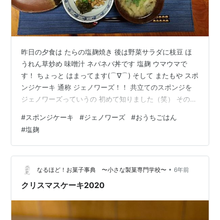
昨日の夕食は たらの塩麹焼き 後は野菜サラダに枝豆 ほ
うれん草炒め 味噌汁 ネバネバ丼です 塩麹 ウマウマで
す！ ちょっと はまってます(⌒∇⌒) そして またもや スポ
ンジケーキ 通称 ジェノワーズ！！ 共立てのスポンジを
ジェノワーズっていうの 初めて知りました（笑） そのぐ
らい お菓子作りから 離れてたのね～＾＾ 今度の出来は
#
スポンジケーキ
#
ジェノワーズ
#
おうちごはん
どうかな？ 前回 焼き温度が高すぎた感が あったので 今
#
塩麹
回は少し下げて １７０度 ２５分で 焼きました(o^―^o)
それと サイズを 一回り小さい型にしてみました 高さが
もう少し欲しかったので＾＾ どうかな？楽しみ～！！
•
なるほど！お菓子事典 〜小さな製菓専門学校〜
6年前
クリスマスケーキ2020