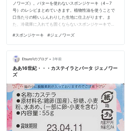
ノワーズ）。バターを使わないスポンジケーキ（4～7
号）のレシピまとめていきます。植物性油を使うことで
口当たりの軽いふんわりした生地に仕上がります。ま
た、冷蔵庫に入れても固くならないスポンジケーキで
す。 yunicoの基本のスポンジケーキ もくもくいきなり余
#
スポンジケーキ
#
ジェノワーズ
談なんだけど 「○号って何cmのケーキなの？」ってパッ
と分からない時あるんだよね。直径でサイズ表記してく
れたらいいのに。yunicoそんな時は号数×3をしてみて。
•
その数字が直径のcmになるよ。 材料 4号 5号 6号 7号 卵
Etsuro1のブログ
3年前
1個 2個 3個 4個 薄力粉 30g 60g 80g 100g…
ああ16世紀・・・カステイラとパータ ジェノワー
ズ