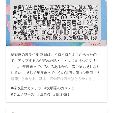
福砂屋の裏ラベル 本日は、イロイロとネタがあったの
で、アップするのが遅れた話・・・はじまりハジマリ～
～ぃ。 年度末っていろいろあるから、貰い物もそれなり
に多い。 そして年度末っていうのは四旬節（受難節・大
斎節）と重なる。基本、四旬節は断食はともかくとして
も、より摂生が求められ、信仰上のナニヤラの目標など
#
福砂屋のカステラ
#
文明堂のカステラ
を込めて、例えば・・・ 酒断ちとか・・・ 昼メシ抜きと
#
ジェノワーズ
#
四旬節
#
白菜漬け
か・・・ お菓子禁止とか・・・ ゲーム禁止とか・・・
何かしたら？という話は出てくる。だが、ワガハイは通
常営業である。多少、間食を控えようとする程度だろう