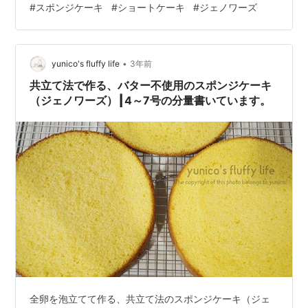
#
スポンジケーキ
#
ショートケーキ
#
ジェノワーズ
バター 30g 15cmの丸型使用の場合 卵 2個 グラニュー糖
60g 薄力粉（小麦粉） 50g バニラエッセンス 少々 無塩
バター 20g 写真の材料は15cmの丸型の分量です。 使う
•
道具 15cmのケーキ型 更紙又はクッキングシート 泡立て
yunico's fluffy life
3年前
器 ハンドミキサー ゴムベラ ボ…
共立て法で作る、バター不使用のスポンジケーキ
（ジェノワーズ）┃4～7号の分量書いています。
全卵を泡立てて作る、共立て法のスポンジケーキ（ジェ