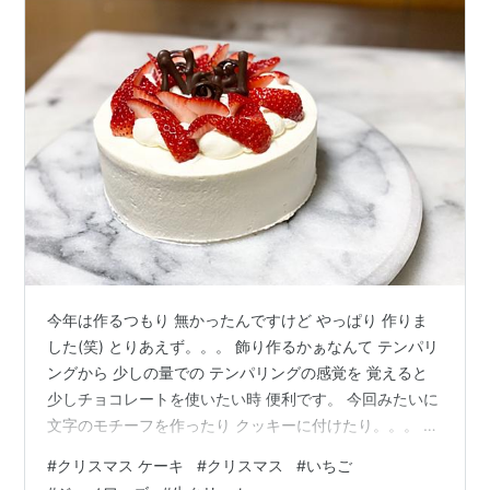
今年は作るつもり 無かったんですけど やっぱり 作りま
した(笑) とりあえず。。。 飾り作るかぁなんて テンパリ
ングから 少しの量での テンパリングの感覚を 覚えると
少しチョコレートを使いたい時 便利です。 今回みたいに
文字のモチーフを作ったり クッキーに付けたり。。。 ジ
ェノワーズは15cm 卵2個分で 卵に対して だいたい60%
#
クリスマス ケーキ
#
クリスマス
#
いちご
くらいの お砂糖と粉で わかりやすく言うと 卵 100g 砂