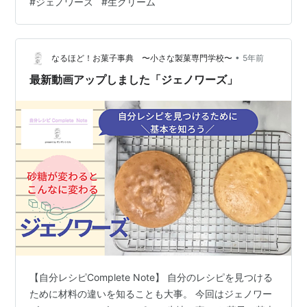
#
ジェノワーズ
#
生クリーム
糖 60g 粉 60g 少し軽めの生地感です。 クリームは36%
を200ml スーパーで売っている1パック。 この量で絞り
まで。 それとイチゴ1パック。 かなり贅沢に使いまし
た。 やっぱりクリスマスって…
•
なるほど！お菓子事典 〜小さな製菓専門学校〜
5年前
最新動画アップしました「ジェノワーズ」
【自分レシピComplete Note】 自分のレシピを見つける
ために材料の違いを知ることも大事。 今回はジェノワー