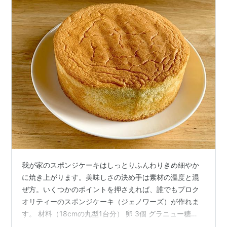
我が家のスポンジケーキはしっとりふんわりきめ細やか
に焼き上がります。美味しさの決め手は素材の温度と混
ぜ方。いくつかのポイントを押さえれば、誰でもプロク
オリティーのスポンジケーキ（ジェノワーズ）が作れま
す。 材料（18cmの丸型1台分） 卵 3個 グラニュー糖
90g 薄力粉（小麦粉） 75g バニラエッセンス 少々 無塩