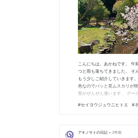
こんにちは。あかねです。 午
つと雨も落ちてきました。 そ
もう少しご紹介していきます。
色なのでパッと見ムスカリが
形がぜんぜん違います。 グー
のようです。 とても高貴な感
#
セイヨウジュウニヒトエ
#
す。 枯草や他の葉っぱに紛れ
赤みを帯びた緑のつやつやの葉
•
アキノサトの日記
2年前