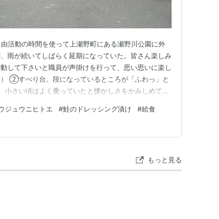
、自由活動の時間を使って上瀬野町にある瀬野川公園に外
が、雨が続いてしばらく延期になっていた。皆さん楽しみ
行動して下さいと職員が声掛けを行って、思い思いに楽し
） ②すべり台。段になっているところが「ふわっ」と
。小さい頃はよく乗っていたと懐かしさをかみしめて、
ン。公園には珍しい遊具で、ピョーンピョーン。 ④鉄
ウジュウニヒトエ
#
鮭のドレッシング漬け
#
給食
ンカン。 4月23日（水） 森の工房AMAに庭にセイヨ
。去年まで見かけな…
もっと見る