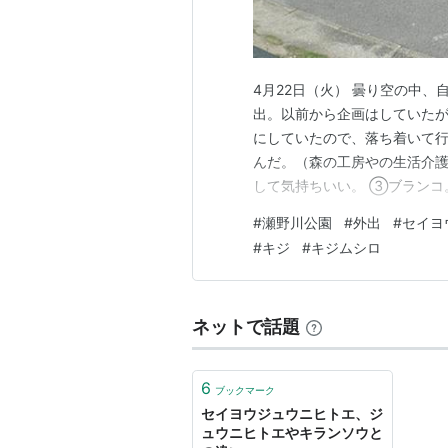
4月22日（火） 曇り空の中
出。以前から企画はしていた
にしていたので、落ち着いて
んだ。（森の工房やの生活介護
して気持ちいい。 ③ブランコ
キーコキーコ。 ④トランポリ
#
瀬野川公園
#
外出
#
セイヨ
琴。木琴とは違う音色で、キンコ
#
キジ
#
キジムシロ
ウジュウニヒトエが咲いていた
ネットで話題
6
ブックマーク
セイヨウジュウニヒトエ、ジ
ュウニヒトエやキランソウと