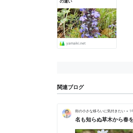
の違い
yamaiki.net
関連ブログ
•
街の小さな移ろいに気付きたい
1
名も知らぬ草木から春