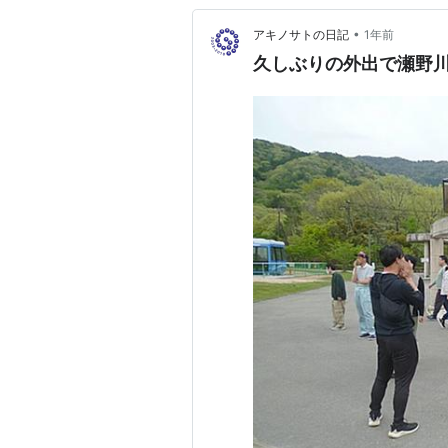
•
アキノサトの日記
1年前
久しぶりの外出で瀬野