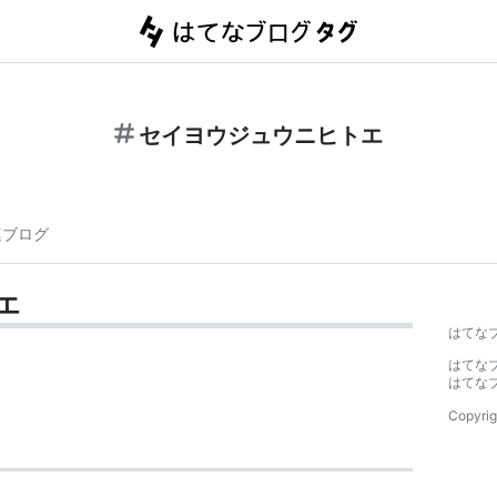
セイヨウジュウニヒトエ
連ブログ
エ
はてな
はてな
はてな
Copyrig