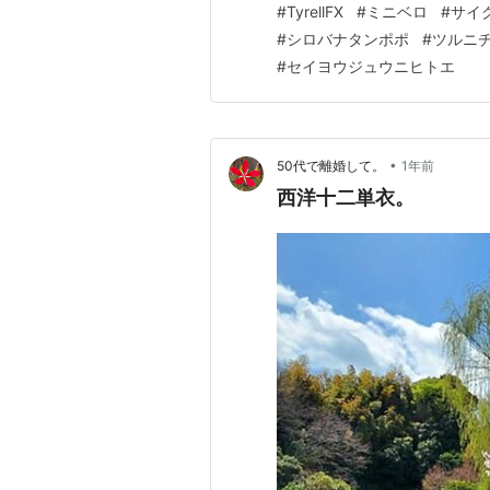
#
TyrellFX
#
ミニベロ
#
サイ
喫茶もあるので、散歩の休憩
#
シロバナタンポポ
#
ツルニ
いただけます。 ■野鳥病院 怪
#
セイヨウジュウニヒトエ
•
50代で離婚して。
1年前
西洋十二単衣。