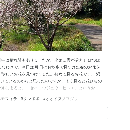
前中は晴れ間もありましたが、次第に雲が増えて ぽつぽ
んなわけで、今日は 昨日のお散歩で見つけた春のお花を
 珍しいお花を見つけました。初めて見るお花です。 紫
咲いているのかなと思ったのですが、よく見ると花びらの
グルによると、「セイヨウジュウニヒトエ」というお花
じの紫色。 花びらの形も、なんとなく十二単衣っぽいで
ネモフィラ
#
タンポポ
#
オオイヌノフグリ
てわかりづらいですが、この写真の下側にある赤い茎と
っぱがこのお花のも…