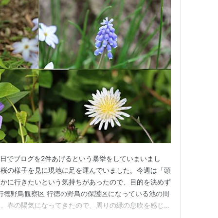
週は1日でブログを2件あげるという暴挙をしていまいまし
も桜の様子を見に現地に足を運んでいました。今週は「頭
こかに行きたいという気持ちがあったので、目的を決めず
■行徳野鳥観察区 行徳の野鳥の保護区になっている池の周
す。春の陽気になってきたので、周りの緑の息吹を感じよ
と（行徳野鳥観察舎） 2階から野鳥の観察が出来ます。