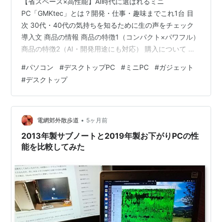
【省スペース×高性能】AI時代に選ばれるミニ
PC「GMKtec」とは？開発・仕事・趣味までこれ1台 目
次 30代・40代の気持ちを知るために生の声をチェック
導入文 商品の情報 商品の特徴1（コンパクト×パワフル）
商品の特徴2（AI・開発用途にも対応） 購入について ま
とめ 30代・40代の気持ちを知るために生の声をチェッ
#
パソコン
#
デスクトップPC
#
ミニPC
#
ガジェット
ク 「デスクをもっと広く使いたい」「ノートPCだと性能
#
デスクトップ
が足りないけど、大きなデスクトップは置けない」「在
宅ワークや副業で快適な環境を作りたい」 こうした声
は、30代・40代のビジネスパーソンやエンジニア層から
多く聞かれます。 特に最近では、・在宅勤務の増加・副
•
電網郊外散歩道
5ヶ月前
業・開発環境の…
2013年製サブノートと2019年製お下がりPCの性
能を比較してみた