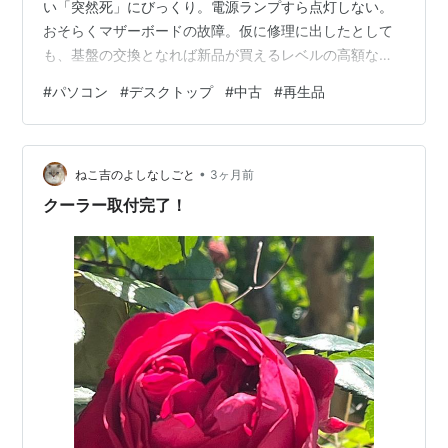
い「突然死」にびっくり。電源ランプすら点灯しない。
おそらくマザーボードの故障。仮に修理に出したとして
も、基盤の交換となれば新品が買えるレベルの高額な修
理費用を請求されることが目に見えていたため、今回は
#
パソコン
#
デスクトップ
#
中古
#
再生品
修理を見送り、新しいパソコン環境をイチから構築する
ことにしました。 その前に悔しかったのでなぜ3年足ら
ずで壊れてしまったのか、AI（Gemini）を相手に反省会
•
をしました。 その結果、以下のような運用上の問題点が
ねこ吉のよしなしごと
3ヶ月前
浮かび上がってきました。 パソコンを壊したかもしれな
クーラー取付完了！
い「3つの過酷な運用」 これまで…