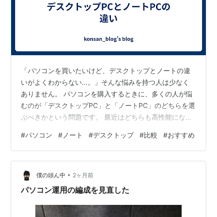
「パソコンを買いたいけど、デスクトップとノートの違
いがよくわからない…。」そんな悩みを持つ人は少なく
ありません。 パソコンを購入するときに、多くの人が悩
むのが「デスクトップPC」と「ノートPC」のどちらを選
ぶべきかという問題です。 最近はどちらも高性能になっ
ているため、「なんとなく」で選んでしまう人も増えて
#
パソコン
#
ノート
#
デスクトップ
#
比較
#
おすすめ
います。 しかし、用途に合わないPCを購入すると、「思
ったより使いづらい」「持ち運ばないのにノートにし
た」など後悔するケースもあります。 この記事では、デ
•
スクトップPCとノートPCの違いや、それぞれに向いてい
僕の頭ん中
2ヶ月前
る人の特徴をわかりやすく解説します。 パソコンの専門
パソコン運用の編成を見直した
知識がなくても、自分に合った１台…