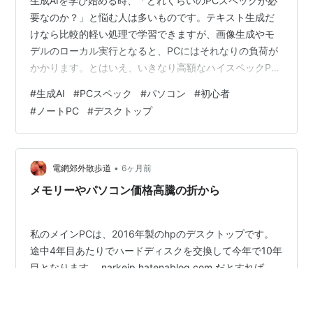
生成AIを学び始める時、「どれくらいのPCスペックが必
要なのか？」と悩む人は多いものです。テキスト生成だ
けなら比較的軽い処理で学習できますが、画像生成やモ
デルのローカル実行となると、PCにはそれなりの負荷が
かかります。とはいえ、いきなり高額なハイスペックPC
を購入する必要はありません。本記事では、生成AIを快
#
生成AI
#
PCスペック
#
パソコン
#
初心者
適に学ぶための最低限必要なスペックから用途別の推奨
#
ノートPC
#
デスクトップ
スペックまで、初心者にもわかりやすく紹介します。目
的に合ったPCを選んで、スムーズに学習をスタートしま
しょう。 ■生成AIの学習にはどんなPCが必要？ 生成AIの
学習に必要なPCスペックは、どのようなモデルを扱う
•
電網郊外散歩道
6ヶ月前
か、そしてどの環境で動かすか…
メモリーやパソコン価格高騰の折から