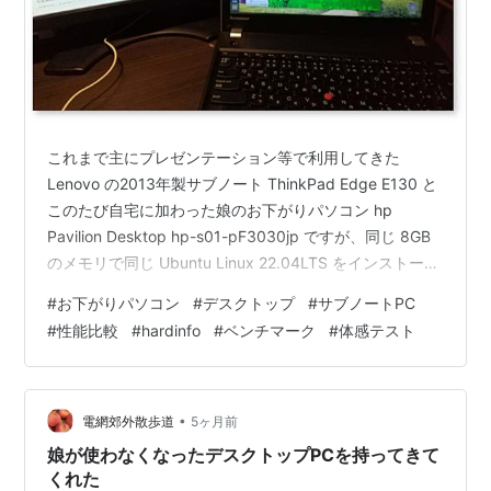
これまで主にプレゼンテーション等で利用してきた
Lenovo の2013年製サブノート ThinkPad Edge E130 と
このたび自宅に加わった娘のお下がりパソコン hp
Pavilion Desktop hp-s01-pF3030jp ですが、同じ 8GB
のメモリで同じ Ubuntu Linux 22.04LTS をインストール
していますので、全く同じ条件で性能比較ができそうで
#
お下がりパソコン
#
デスクトップ
#
サブノートPC
す。サブノートとデスクトップを同じ土俵で比較するこ
#
性能比較
#
hardinfo
#
ベンチマーク
#
体感テスト
とに何の意味があるかとも思いますが、また一方で6年間
のハードウェアの進歩がどの程度のものなのか、単純に
興味があります(^o^)/ とりわけ、このところのメモリや…
•
電網郊外散歩道
5ヶ月前
娘が使わなくなったデスクトップPCを持ってきて
くれた