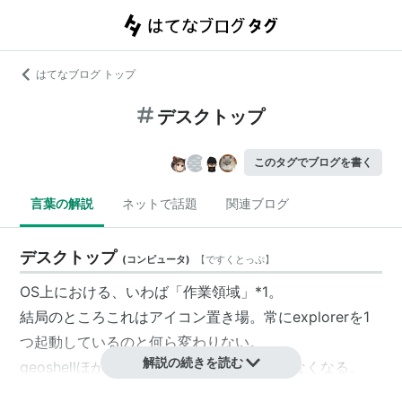
はてなブログ トップ
デスクトップ
このタグでブログを書く
言葉の解説
ネットで話題
関連ブログ
デスクトップ
(
コンピュータ
)
【
ですくとっぷ
】
OS上における、いわば「作業領域」
*1
。
結局のところこれはアイコン置き場。常にexplorerを1
つ起動しているのと何ら変わりない。
解説の続きを読む
geoshellほか互換シェルを使うと表示されなくなる。