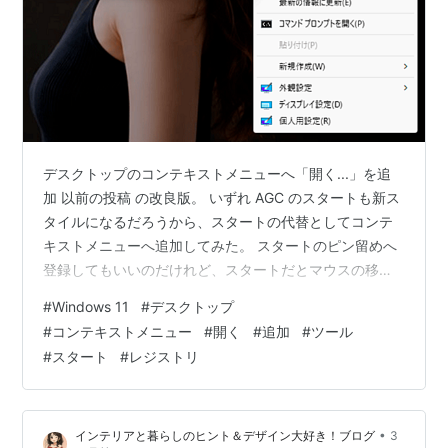
デスクトップのコンテキストメニューへ「開く...」を追
加 以前の投稿 の改良版。 いずれ AGC のスタートも新ス
タイルになるだろうから、スタートの代替としてコンテ
キストメニューへ追加してみた。 スタートのピン留めへ
登録してもいいのだけれど、スタートだとマウスの移動
距離が長くなる。新スタイルになるとだだっ広いので余
#
Windows 11
#
デスクトップ
計長くなる。 カスタマイズや編集時にあれこれツールを
#
コンテキストメニュー
#
開く
#
追加
#
ツール
起動するときには、そのマウスの移動距離がとてもウザ
#
スタート
#
レジストリ
く感じる。 🟡 コンテキストメニューだとその場で右クリ
して開けるので効率がいい。 コンテキストメニューでは
なくランチャーなどのツールを使う方法も考えられるけ
•
インテリアと暮らしのヒント＆デザイン大好き！ブログ
3
ど、これしきの事にツールは…