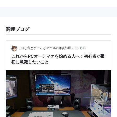
マルチウインドウで動作するOSにおいて、ボリューム
やファイルを表示する領域のこと。書類を広げる机の上
をイメージして「デスクトップ」と呼ばれる。Mac OS
であれば、アイコンは右上から、Windowsであればア
関連ブログ
イコンは左上から並ぶ。Mac OSでは作業用のデータを
一時的に保存する場所として利用するユーザが多い。デ
スクトップに表示する絵をWindowsでは壁紙、Mac OS
•
PCと音とゲームとアニメの雑談部屋
1ヶ月前
ではデスクトップピクチャと呼ぶことからも、もともと
これからPCオーディオを始める人へ：初心者が最
は Mac OSの用語である。
初に意識したいこと
*1
:
日本語版Windowsにはこのような名前のディレクト
リがある