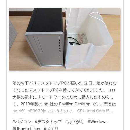
娘のお下がりデスクトップPCが届いた 先日、娘が使わな
くなったデスクトップPCを持ってきてくれました。コロ
ナ禍の最中にリモートワークのために購入したものらし
く、2019年製の hp 社の Pavilion Desktop です。型番は
hp-s01-pF3030jp というもので、 CPU Intel Core i5
9400 2.90GHz Graphics card Intel UHD Graphics 630
#
パソコン
#
デスクトップ
#
お下がり
#
Windows
128MB RAM 8GB SSD 256GB Windows 11 Home 25H2
#
Ubuntu Linux
#
メモリ