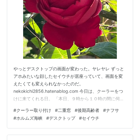
やっとデスクトップの画面が変わった。ヤレヤレ ずっと
アホみたいな顔したセイウチが居座っていて、画面を変
えたくても変えられなかったのだ。
nekokichi2856.hatenablog.com 今日は、クーラーをつ
けに来てくれる日。 「本日、９時から１０時の間に伺い
ます。」と昨夜業者から連絡があった。 ねこ吉が、「エ
#
クーラー取り付け
#
二重窓
#
後期高齢者
#
ナフサ
アコン２０２７年問題」を知ったのは、二重窓の工事の
#
ホルムズ海峡
#
デスクトップ
#
セイウチ
事を調べていた頃かな。 二重窓を取り付けて補助金をも
らって、そのお金で息子の部屋のクーラーを取り替えよ
うと思った。 息子の部屋のクーラーは、息子が高校２年