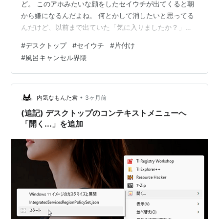
ど。 このアホみたいな顔をしたセイウチが出てくると朝
から嫌になるんだよね。 何とかして消したいと思ってる
んだけど、以前まで出ていた「気に入りましたか？」の
文字が出なくて困っていた。 ブログにアップした途端右
#
デスクトップ
#
セイウチ
#
片付け
上に文字が出てるわ。 どうして気づかなかっただろ？ 明
#
風呂キャンセル界隈
日こそ、「気に入らない」と言ってやる。 二重窓の工事
が近いので、現在窓際にある家具の中身を出している。
空っぽにしておけば、業者の人が家具は移動してくれる
から。 カップボードとテレビボードの中身をとりあえず
•
内気なもんた君
3ヶ月前
娘の部屋に移動。 2、3日前にカ…
(追記) デスクトップのコンテキストメニューへ
「開く...」を追加