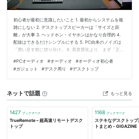
初心者が最初に意識したいこと 1. 最初からシステムを複
雑にしない 2. デスクトップスピーカーは「サイズと距
離」が大事 3. ヘッドホン・イヤホンはかなり合理的 4.
配線はできるだけシンプルにする 5. PC由来のノイズは
「買い足す前に切り分け」 6. 高音質化より、まず「正し
く鳴っているか」 まとめ：シンプルな構成こそが失敗し
#
PCオーディオ
#
オーディオ
#
オーディオ初心者
ない近道 私のデスクトップ環境 初心者が最初に意識した
#
ガジェット
#
デスク周り
#
デスクトップ
いこと ここまでの記事でPCオーディオ初心者の私が機材
を購入、設置、設定までおこなって感じたことをまとめ
ていきます 私のPCオーディオ環境が基準なので、もっと
ネットで話題
もっと見る
広々しているとか、初心者ではない方や、すでに機材を
お持…
1427
1168
ブックマーク
ブックマーク
TrueRemote – 超高速リモートデスク
ステキなデスクトップ
トップ
トまとめ - GIGAZINE