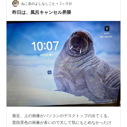
のときに大学受験に備えてつけた。 もう２６年も経つ。
•
ねこ吉のよしなしごと
3ヶ月前
今は息子の部屋の住人にな…
昨日は、風呂キャンセル界隈
最近、上の画像がパソコンのデスクトップの出てくる。
普段景色の画像が多いので大して気にもとめなかったけ