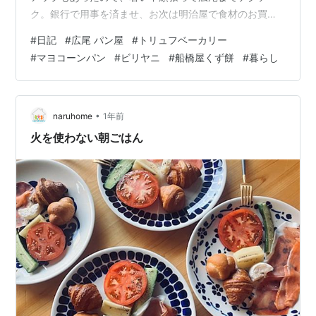
ク。銀行で用事を済ませ、お次は明治屋で食材のお買い
物。お肉などは冷凍しておけるのでまとめ買いできます
#
日記
#
広尾 パン屋
#
トリュフベーカリー
が、お野菜はそうもいきません。 大人4人の毎日の食事
#
マヨコーンパン
#
ビリヤニ
#
船橋屋くず餅
#
暮らし
となると食材はあっという間に尽きてしまいます。 暑か
ろうがお買い物は不可避です。。。クリーニングのピッ
クアップもあるので、あまり重たくならないよう必要な
ものだけお買い物。スーパーの後は生ドーナツの看板に
•
naruhome
1年前
惹かれてトリュフベーカリーへ。 肝心のドーナツは…
火を使わない朝ごはん