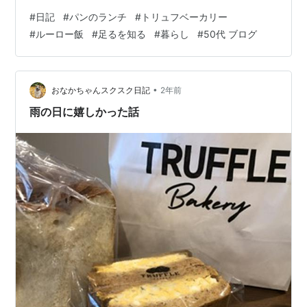
きできないものかと考えた末です。時間が若干早かった
#
日記
#
パンのランチ
#
トリュフベーカリー
ので、よく行くベーカリーは開店前。そこでXのFFさん情
#
ルーロー飯
#
足るを知る
#
暮らし
#
50代 ブログ
報によるカルダモンロールをお目当てにトリュフベーカ
リーへ行ってきました。自分にはカルダモンロールを、
夫には看板の塩トリュフの塩パンで簡単サンドイッチに
あとは甘いのをランダムに。私はカルダモンロールを買
•
おなかちゃんスクスク日記
2年前
い込みました。あまりにも暑くまた更年期による汗…
雨の日に嬉しかった話