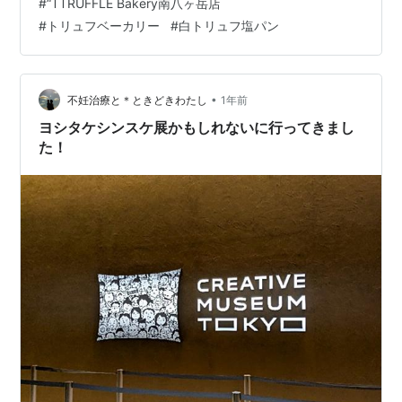
#
“TTRUFFLE Bakery南八ヶ岳店
ンガ造りのゲート ベーカリーらしからぬ広大な敷地を占
#
トリュフベーカリー
#
白トリュフ塩パン
有する建物群 こちらはカフェスペースになります。 開店
30分前、一旦カフェ店内に通されオープンまでここで待
ちました。 朝、頑張って伺ったおかげで本日の２組目の
客となりました。 周囲は森林 パンを作るにあたって必要
•
不妊治療と＊ときどきわたし
1年前
不可欠な「水…
ヨシタケシンスケ展かもしれないに行ってきまし
た！