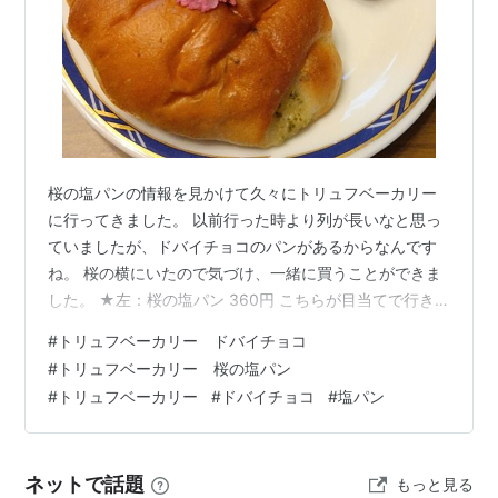
桜の塩パンの情報を見かけて久々にトリュフベーカリー
に行ってきました。 以前行った時より列が長いなと思っ
ていましたが、ドバイチョコのパンがあるからなんです
ね。 桜の横にいたので気づけ、一緒に買うことができま
した。 ★左：桜の塩パン 360円 こちらが目当てで行き
ました。 時間が経っているからか少しシワっとしてしま
#
トリュフベーカリー ドバイチョコ
ったので実際の雰囲気はポスターを参考にしてくださ
#
トリュフベーカリー 桜の塩パン
い。 何年かぶりの発売みたいです。 中にも桜葉が入って
#
トリュフベーカリー
#
ドバイチョコ
#
塩パン
るので結構桜です。 もちもちの生地の塩パンで、桜も楽
しめるのは嬉しい。 白餡はうっすら？食べるとそんなに
分からないですが、ほんのり甘みを引き出してくれてい
ネットで話題
もっと見る
る気はしました。 桜花もいいアク…