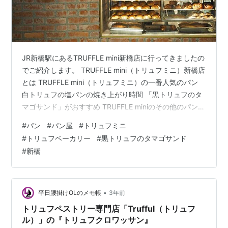
JR新橋駅にあるTRUFFLE mini新橋店に行ってきましたの
でご紹介します。 TRUFFLE mini（トリュフミニ）新橋店
とは TRUFFLE mini（トリュフミニ）の一番人気のパン
白トリュフの塩パンの焼き上がり時間 「黒トリュフのタ
マゴサンド」がおすすめ TRUFFLE miniのその他のパン
TRUFFLE mini（トリュフミニ）新橋店とは TRUFFLE
#
パン
#
パン屋
#
トリュフミニ
mini新橋店は、白トリュフの塩パンが大人気のTruffle
#
トリュフベーカリー
#
黒トリュフのタマゴサンド
BAKERY（トリュフベーカリー）の駅ナカ業態Truffle
#
新橋
mini（トリュフミニ）の1号店です。 JR新橋駅1階北改札
を出たすぐ目の前にお店があります。 TR…
•
平日腰掛けOLのメモ帳
3年前
トリュフペストリー専門店「Trufful（トリュフ
ル）」の『トリュフクロワッサン』