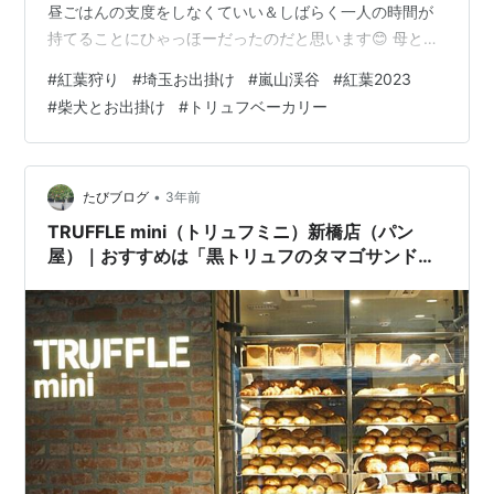
昼ごはんの支度をしなくていい＆しばらく一人の時間が
持てることにひゃっほーだったのだと思います😊 母とカ
フェでランチの後、嵐山渓谷へ 左 私はジャンバラヤ。母
#
紅葉狩り
#
埼玉お出掛け
#
嵐山渓谷
#
紅葉2023
はドリア。右 嵐山渓谷付近 病院で遅くなってしまい、カ
#
柴犬とお出掛け
#
トリュフベーカリー
フェも混んでいて嵐山渓谷に着いたのはすっかり夕方。
しかも初訪問の場所だったので迷ってしまい、母に素敵
な紅葉を見せてあげることが出来なかった… シュン💧 悔
しかったので、その翌々日、柴ちゃんと再び嵐山渓谷へ
•
たびブログ
3年前
紅葉狩りへ行ってきました。 嵐…
TRUFFLE mini（トリュフミニ）新橋店（パン
屋）｜おすすめは「黒トリュフのタマゴサンド」
（東京都港区）