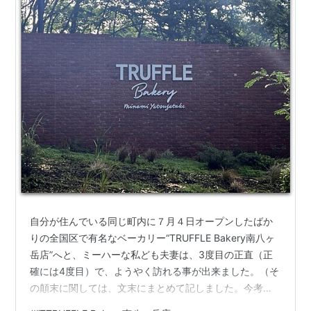
自分が住んでいる同じ町内に７月４日オープンしたばか
りの全国区で有名なベーカリー“TRUFFLE Bakery南八ヶ
岳店”へと、ミーハーな私ども夫妻は、3度目の正直（正
確には4度目）で、ようやく訪れる事が出来ました。（そ
の顛末に関しては、文末にまとめて記しました。今考え
ても怒りが込み上げて参ります(^^;） エントランスのレ