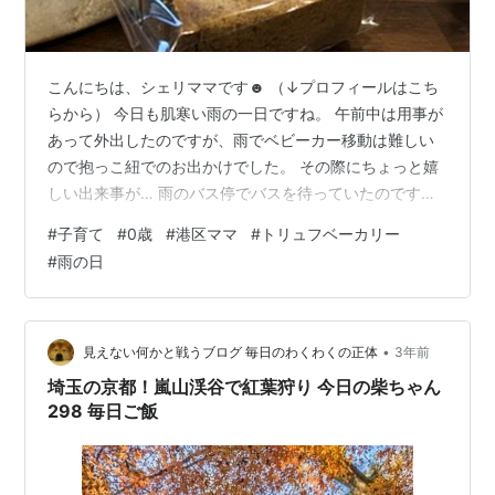
こんにちは、シェリママです☻ （↓プロフィールはこち
らから） 今日も肌寒い雨の一日ですね。 午前中は用事が
あって外出したのですが、雨でベビーカー移動は難しい
ので抱っこ紐でのお出かけでした。 その際にちょっと嬉
しい出来事が… 雨のバス停でバスを待っていたのです
が、少し混んでいたんです。 そうしたら同じく並んでい
#
子育て
#
0歳
#
港区ママ
#
トリュフベーカリー
た小学生の女の子たち（かわいい制服を着てらっしゃい
#
雨の日
ました）が、 『赤ちゃんが濡れちゃうから詰めてくれま
せんか？』 …私とおなかちゃんが屋根のある位置に入り
きれていないことに気づいて、周りの大人に呼びかけて
くれたんです…！感激！ その後も、赤ちゃん寒いから先
•
見えない何かと戦うブログ 毎日のわくわくの正体
3年前
に乗ってください。とバスの順番を譲…
埼玉の京都！嵐山渓谷で紅葉狩り 今日の柴ちゃん
298 毎日ご飯