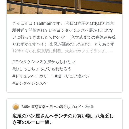
こんばんは！saltmamです。 今日は息子とばあばと東京
駅付近で開催されているヨシタケシンスケ展かもしれな
いに行ってきました＼(^o^)／ （入学式までの春休みも残
りわずかです〜！） 出発が遅めだったので、とりあえず
12時くらいに東京駅に到着。大丸のカフェでランチ。
（後期つわりのため、息子とクロックムッシュセットを
#
ヨシタケシンスケ展かもしれない
半分…いや私は３分の１食べたかな？笑） 東京駅から徒
#
おしっこちょっぴりもれたろう
歩7.8分で到着〜☆ 原画やメモなどがたくさん飾られてい
#
トリュフベーカリー
#
塩トリュフ塩パン
ました。 ⇧ これ、ぜーんぶメモです！！すごい！！ 海
#
ヨシタケシンスケ
外でも出版されていたのを初めて知りました。 ちいさな
神様の接続方法とは。 ヨシタケシンスケさんは、はじめ
大工さんになる…
•
365の喜怒哀楽 〜日々の暮らしブログ
2年前
広尾のパン屋さんへランチのお買い物。八角乏し
き夜のルーロー飯。