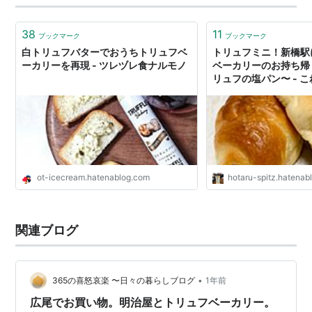
38
11
ブックマーク
ブックマーク
白トリュフバターでおうちトリュフベ
トリュフミニ！新橋駅
ーカリーを再現 - ツレヅレ食ナルモノ
ベーカリーのお持ち帰
リュフの塩パン〜 - 
100kgオーバーの男
食べながら痩せるまで
功物語である
ot-icecream.hatenablog.com
hotaru-spitz.hatenab
関連ブログ
•
365の喜怒哀楽 〜日々の暮らしブログ
1年前
広尾でお買い物。明治屋とトリュフベーカリー。