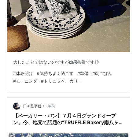
大したことではないのですが効果抜群です◎
#
休み明け
#
気持ちよく過ごす
#
準備
#
朝ごはん
#
モーニング
#
トリュフベーカリー
•
日々是平穏
1年前
【ベーカリー・パン】７月４日グランドオープ
ン。今、地元で話題の“TRUFFLE Bakery南八ヶ岳
店”で、一番人気の「白トリュフ塩パン」を食して
みました。