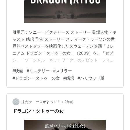
引用元：ソニー・ピクチャーズ ストーリー 登場人物・キ
ャスト 感想 予告 ストーリー スティーグ・ラーソンの世
界的ベストセラーを映画化したスウェーデン映画「ミレ
ニアム ドラゴン・タトゥーの女」（2009）を、「セブ
ン」「ソーシャル・ネットワーク」のデビッド・フィン
チャー監督がハリウッドリメイクしたミステリーサスペ
#
映画
#
ミステリー
#
スリラー
ンス。経済誌「ミレニアム」の発行責任者で経済ジャー
#
ドラゴン・タトゥーの女
#
感想
#
ハリウッド版
ナリストのミカエルは、資産家のヘンリック・バンゲル
から40年前に起こった少女ハリエットの失踪事件の真相
追究を依頼される。ミカエルは、背中にドラゴンのタト
ゥをした天才ハッカーのリスベットとともに捜査を進め
•
またデニーロかよっ！？
2年前
ていくが、その中でバンゲル家に隠さ…
ドラゴン・タトゥーの女