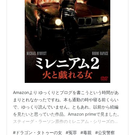
Amazonより ゆっくりとブログを書こうという時間があ
まりとれなかったですね。本も通勤の時や寝る前くらい
で、ゆっくり読んでいません。ともあれ、以前から続編
を見たいと思っていた作品。Amazon primeで見ました。
スティーグ・ラーソン原作のミレニアム・シリーズの続
編の映画です。「ドラゴン・タトゥーの女」を何故もっ
#
ドラゴン・タトゥーの女
#
冤罪
#
毒親
#
公安警察