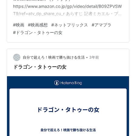
https://www.amazon.co.jp/gp/video/detail/B09ZPVSW
T9/ref=atv_dp_share_cu_r あらすじ 記者ミカエル・ブル
ムクヴィストは大物実業家ヴェンネルストレムの武器密
#
映画
#
映画感想
#
ネットフリックス
#
アマプラ
売をスクープし、名誉毀損で訴えられ裁判で敗訴し全財
#
ドラゴン・タトゥーの女
産を失う。失意のミカエルに、別の大物実業家から電話
がかかってくる。一族の謎を解明して欲しいとの依頼
で、見返りに裁判判決を逆転させる…
•
自分で超えろ！映画で勝ち抜ける生活
3年前
ドラゴン・タトゥーの女