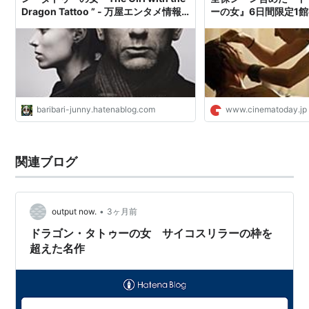
ジュリアン・サンズ
Dragon Tattoo ” - 万屋エンタメ情報
ーの女』6日間限定1
局
トゥデイ
概要
ジャーナリストのミカエルは、大物実業家との名誉
毀損裁判に敗れ、雑誌「ミレニアム」責任者の立場
を辞する。そんな最中、大資本グループの元会長で
baribari-junny.hatenablog.com
www.cinematoday.jp
あるヘンリックから、40年前に起きた姪ハリエット
失踪事件の再調査を依頼される。ミカエルは、背中
にドラゴンの刺青をした天才ハッカーのリスベット
関連ブログ
と協力して事件の解明に乗り出す。
スティーグ・ラーソンによるミステリー小説3部作の
第1部の映画化。全編をスウェーデンでロケーション
•
output now.
3ヶ月前
撮影している。
ドラゴン・タトゥーの女 サイコスリラーの枠を
デヴィッド・フィンチャー監督のサスペンス映画。
超えた名作
2012年2月10日TOHOシネマズ日劇他全国ロードショ
ー