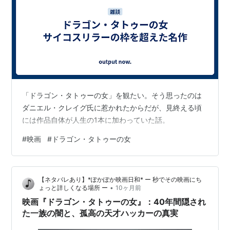
予告編
「ドラゴン・タトゥーの女」を観たい。そう思ったのは
ダニエル・クレイグ氏に惹かれたからだが、見終える頃
には作品自体が人生の1本に加わっていた話。
#
映画
#
ドラゴン・タトゥーの女
【ネタバレあり】*ぽかぽか映画日和* ー 秒でその映画にち
•
ょっと詳しくなる場所 ー
10ヶ月前
アカデミー賞
映画『ドラゴン・タトゥーの女』：40年間隠され
た一族の闇と、孤高の天才ハッカーの真実
受賞：編集賞