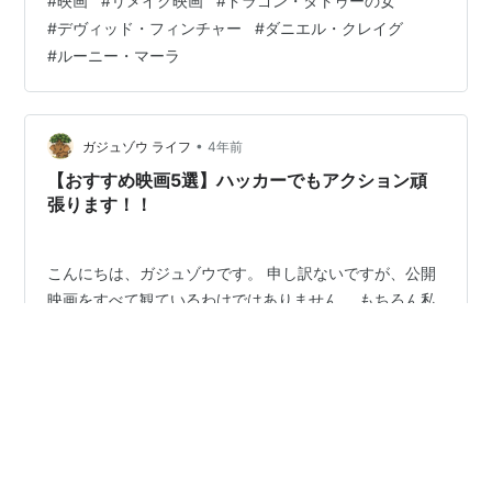
#
映画
#
リメイク映画
#
ドラゴン・タトゥーの女
マーラ／リスベット・サランデルクリストファー・プラ
#
デヴィッド・フィンチャー
#
ダニエル・クレイグ
マー／ヘンリック・ヴァンゲルステラン・スカルスガル
#
ルーニー・マーラ
ド／マルティン・ヴァンゲルロビン・ライト／エリカ・
ベルジェ あらすじ スウェーデンを揺るがせた財界汚職事
件の告発記事を書きながら名誉棄損裁判で…
•
ガジュゾウ ライフ
4年前
【おすすめ映画5選】ハッカーでもアクション頑
張ります！！