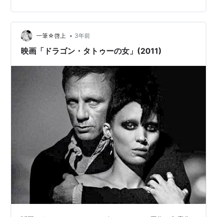
と早く見なかったのだろうと思っていましたが、この２
作目を見ると俄然原作も読んでみたいなあ、と思うよう
になりました。１作目の「ドラゴン・タトゥーの女」の
•
エンディングから始まる内容です。そしてこれを見たら
一筆☆啓上
3年前
絶対に３作目もみたくなります。 映画の概要 あらすじ
映画「ドラゴン・タトゥーの女」(2011)
感想 映画の概要 監督：ダ…