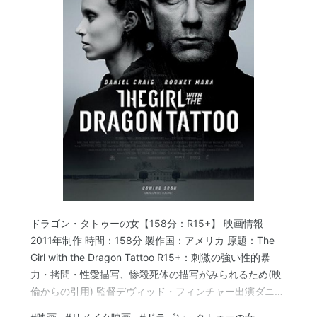
ドラゴン・タトゥーの女【158分：R15+】 映画情報
2011年制作 時間：158分 製作国：アメリカ 原題：The
Girl with the Dragon Tattoo R15+：刺激の強い性的暴
力・拷問・性愛描写、惨殺死体の描写がみられるため(映
倫からの引用) 監督デヴィッド・フィンチャー出演ダニエ
ル・クレイグ／ミカエル・ブルムクヴィストルーニー・