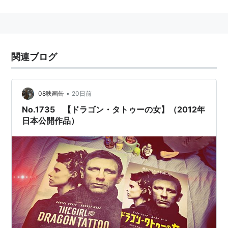
スタッフ
監督：
デヴィッド・フィンチャー
関連ブログ
製作：
ショーン・チャフィン
、
スコット・ルーディ
ン
、
ソーレン・スタルモス
、
オーレ・ソンドベルイ
製作総指揮：
アンニ・ファウルビエ・フェルナンデ
•
08映画缶
20日前
ス
、
ライアン・カヴァナー
、
ミカエル・ウォーレ
No.1735 【ドラゴン・タトゥーの女】（2012年
ン
、
スティーヴン・ザイリアン
日本公開作品）
共同製作：
バーナ・レヴィン
脚本：
スティーヴン・ザイリアン
原作：
スティーグ・ラーソン
『ミレニアム1 ドラゴ
ン・タトゥーの女』
撮影：
ジェフ・クローネンウェス
プロダクション・デザイン：
ドナルド・グレアム・
バート
編集：
カーク・バクスター
、
アンガス・ウォール