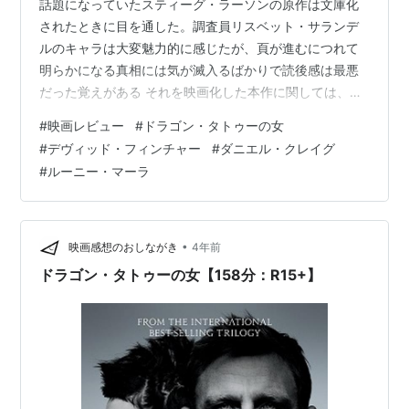
話題になっていたスティーグ・ラーソンの原作は文庫化
されたときに目を通した。調査員リスベット・サランデ
ルのキャラは大変魅力的に感じたが、頁が進むにつれて
明らかになる真相には気が滅入るばかりで読後感は最悪
だった覚えがある それを映画化した本作に関しては、小
説の雰囲気を大事にしながらハリウッド流の派手さは抑
#
映画レビュー
#
ドラゴン・タトゥーの女
えめにして手堅く仕上げたという印象を持った。鑑賞前
#
デヴィッド・フィンチャー
#
ダニエル・クレイグ
は００７のイメージが強いダニエル・クレイグの主人公
#
ルーニー・マーラ
役には少なからず疑問を抱いていたものの、冒頭の数分
間ですっかりその懸念は払拭された。画面に映された男
は屈強で怖いもの知らずのタフなスパイではなく、いか
にもごく普通のジャーナリストに見えた 「ドラゴン…
•
映画感想のおしながき
4年前
ドラゴン・タトゥーの女【158分：R15+】