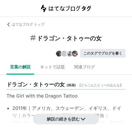
はてなブログ トップ
ドラゴン・タトゥーの女
このタグでブログを書く
言葉の解説
ネットで話題
関連ブログ
ドラゴン・タトゥーの女
(
映画
)
【
どらごんたとぅーのおんな
】
The Girl with the Dragon Tattoo
2011年｜アメリカ、スウェーデン、イギリス、ドイ
ツ｜カラー｜158分｜画面比：2.35:1｜映倫：
解説の続きを読む
R15+
*1
、R18+（「ドラゴン・タトゥーの女」無修正
R18+バージョン）
*2
｜MPAA: R
*3