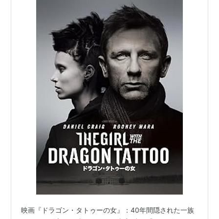
候補：撮影賞、音響調整賞、音響編集賞、主演女優
賞（ルーニー・マーラ）
関連作品
蜘蛛の巣を払う女
（2018）
ミレニアム ドラゴン・タトゥーの女
（2009） オリ
ジナル版
ドラゴン・タトゥーの女 [Blu-
ray]
出版社/メーカー:
ソニー・ピクチャー
ズエンタテインメント
発売日:
2012/11/21
メディア:
Blu-ray
購入
: 1人
クリック
: 3回
この商品を含むブログ (27件) を見る
映画『ドラゴン・タトゥーの女』：40年間隠された一族
ドラゴン・タトゥーの女 [DVD]