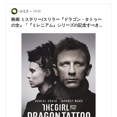
and torture, strong sexuality, graphic nudity, and
language.
•
ゆる文
2年前
映画 ミステリー/スリラー『ドラゴン・タトゥー
の女』「『ミレニアム』シリーズの記念すべき第
一作目」