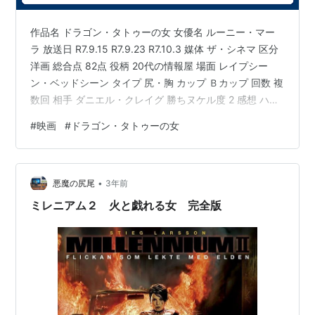
作品名 ドラゴン・タトゥーの女 女優名 ルーニー・マー
ラ 放送日 R7.9.15 R7.9.23 R7.10.3 媒体 ザ・シネマ 区分
洋画 総合点 82点 役柄 20代の情報屋 場面 レイプシー
ン・ベッドシーン タイプ 尻・胸 カップ Ｂカップ 回数 複
数回 相手 ダニエル・クレイグ 勝ちヌケル度 2 感想 ハリ
ウッド版の方がちょっと胸が大きい。 兄弟サイト：自分
#
映画
#
ドラゴン・タトゥーの女
を超えろ！小説で勝ち抜ける生活
•
悪魔の尻尾
3年前
ミレニアム２ 火と戯れる女 完全版