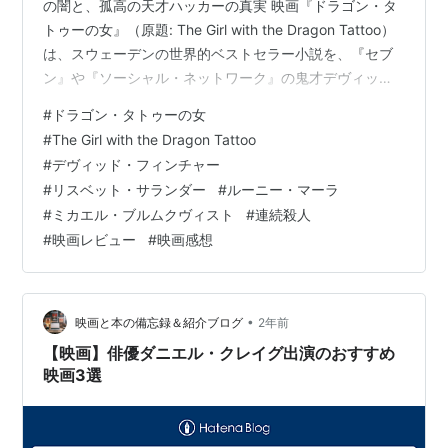
の闇と、孤高の天才ハッカーの真実 映画『ドラゴン・タ
出版社/メーカー:
ソニー・ピクチャー
トゥーの女』（原題: The Girl with the Dragon Tattoo）
ズエンタテインメント
は、スウェーデンの世界的ベストセラー小説を、『セブ
発売日:
2012/11/21
ン』や『ソーシャル・ネットワーク』の鬼才デヴィッ
メディア:
DVD
購入
: 1人
クリック
: 9回
ド・フィンチャーが監督し、ハリウッドで再映画化した
#
ドラゴン・タトゥーの女
この商品を含むブログ (34件) を見る
サスペンス・ミステリーの傑作です。ジャーナリストの
#
The Girl with the Dragon Tattoo
ミカエル・ブルムクヴィストと、天才的ながら社会不適
#
デヴィッド・フィンチャー
合者のハッカー、リスベット・サランダーという異色の
#
リスベット・サランダー
#
ルーニー・マーラ
原作
コンビが、スウェーデンの大富豪一族に隠された40年前
#
ミカエル・ブルムクヴィスト
#
連続殺人
の少女失踪事件の闇を暴いていきます。雪に覆われた孤
#
映画レビュー
#
映画感想
島を舞台に…
ミレニアム1 ドラゴン・タトゥーの
女 (上) (ハヤカワ・ミステリ文庫)
作者:
スティーグ・ラーソン,ヘレンハル
メ美穂,岩澤雅利
•
映画と本の備忘録＆紹介ブログ
2年前
出版社/メーカー:
早川書房
【映画】俳優ダニエル・クレイグ出演のおすすめ
発売日:
2011/09/08
映画3選
メディア:
文庫
購入
: 8人
クリック
: 232回
この商品を含むブログ (171件) を見る