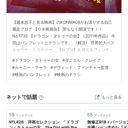
音楽：
トレント・レズナー
、
アッティカス・ロス
キャスト
【週末息子と見る映画】のKONMA08がお送りする自己
満足ブログ 【０８映画缶】 間もなく開演です！！
ダニエル・クレイグ
No.1735 【ドラゴン・タトゥーの女】（2011年作品） 今
ルーニー・マーラ
回はパンフレットとチラシです。 《解説》 世界的大ベス
クリストファー・プラマー
トセラー・ミステリー。 【セブン】を超えるフィンチャ
ステラン・スカルスガルド
ー・ワールドの真骨頂！ 2005年――スウェーデンで刊行
#
ドラゴン・タトゥーの女
#
ダニエル・クレイグ
された【ミレニアム ドラゴン・タトゥーの女】は瞬く間
スティーヴン・バーコフ
#
ルーニー・マーラ
#
デヴィッド・フィンチャー監督
にベストセラー・リストを駆け登り続く第二部【火と戯
ロビン・ライト
#
映画のパンフレット
#
映画のチラシ
れる女】第三部【眠れる女と狂卓の騎士】は世界中で熱
ヨリック・ヴァン・ヴァーヘニンゲン
く迎えられ大ヒット。2009年には本国スウェーデンでト
ジョエリー・リチャードソン
リロジーすべてが映画化され、そして遂にハリウッドで
ネットで話題
もっと見る
ジェラルディン・ジェームス
第一部【ドラゴ…
ゴラン・ヴィシュニック
エンベス・デイヴィッツ
58
55
ブックマーク
ブックマーク
№1,426 洋画セレクション “ ドラゴ
無修正R18＋バージ
ジョエル・キナマン
ン・タトゥーの女 The Girl with the
全裸シーン含めた『ド