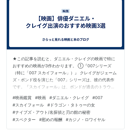
ミレニアム1 ドラゴン・タトゥー
の女 (下) (ハヤカワ・ミステリ文
庫)
作者:
スティーグ・ラーソン,ヘレンハ
ルメ 美穂,岩澤 雅利
出版社/メーカー:
早川書房
発売日:
2011/09/08
メディア:
文庫
★この記事を読むと、ダニエル・クレイグの映画で特に
購入
: 7人
クリック
: 59回
この商品を含むブログ (110件) を見る
おすすめの映画が3作わかります。 ①『007シリーズ
（特に「007 スカイフォール」）』 クレイグがジェーム
ズ・ボンド役を演じた「007」シリーズは、彼の代表作
*1
:
刺激の強い性的暴力・拷問・性愛描写、惨殺死体の描
です。『スカイフォール』は、ボンドが過去のトラウマ
写がみられ、標記区分に指定します。
に直面しながらMI6を守るために戦う姿を描き、ボンドの
#
映画鑑賞
#
映画
#
ダニエル・クレイグ
#
007
人間性が深掘りされた作品です。アクションとドラマが
*2
:
大人向けの作品で、極めて刺激の強い性愛描写・性
#
スカイフォール
#
ドラゴン・タトゥーの女
見事に融合しており、シリーズの中でも評価が高い作品
的暴力・拷問・惨殺死体の描写がみられ、標記区分に指
#
ナイブズ・アウト/名探偵と刃の館の秘密
です。 公開日順 ①『007/カジノ・ロワイヤル(2006)』
定します。
#
スペクター
#
慰めの報酬
#
カジノ・ロワイヤル
リンク Amazon Prime Video(動画配信サービス)はコチラ
*3
:
Rated R for brutal violent content including rape
→『カジノ・ロワイヤル (字幕版)』 ②『007/…