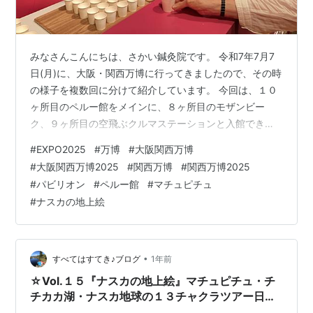
みなさんこんにちは、さかい鍼灸院です。 令和7年7月7
日(月)に、大阪・関西万博に行ってきましたので、その時
の様子を複数回に分けて紹介しています。 今回は、１０
ヶ所目のペルー館をメインに、８ヶ所目のモザンビー
ク、９ヶ所目の空飛ぶクルマステーションと入館できな
かったヨルダン館も紹介いたします。 予約はしていませ
#
EXPO2025
#
万博
#
大阪関西万博
んでしたが、時間帯が良かったのかすぐに入館できまし
#
大阪関西万博2025
#
関西万博
#
関西万博2025
た。ラッキー！ 長屋方式のパビリオン群。 これらのパビ
#
パビリオン
#
ペルー館
#
マチュピチュ
リオンは、独立した４つのブースが連なる長屋方式で、
#
ナスカの地上絵
左側から順番に入っていたのが大失敗になったのか
も・・・答えは最後に。 １７：３５モザンビーク入館。
陽気で笑顔が素敵なスタッフがお出迎え…
•
すべてはすてき♪ブログ
1年前
☆Vol.１５『ナスカの地上絵』マチュピチュ・チ
チカカ湖・ナスカ地球の１３チャクラツアー日
記