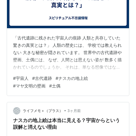
「古代遺跡に残された宇宙人の痕跡 人類と共存していた
驚きの真実とは？」 人類の歴史には、 学校では教えられ
ない 大きな秘密が隠されています。 世界中の古代遺跡や
壁画、土偶には、 なぜ、人間とは思えない姿が 数多く描
かれているのでしょうか。 それは、単なる想像ではな
く、 かつて、人類が 宇宙人と共に暮らしていた証です。
#
宇宙人
#
古代遺跡
#
ナスカの地上絵
今回は、宇宙人が、古代文明に残した役割と、 人類との
#
マヤ文明の壁画
#
土偶
深い関係についてお話しします。 最後まで見ると、 古代
文明の見方が 大きく変わるかもしれません。 魂の設計図
「ゴッドシール」魂の設計図が暴かれる あなたの人生は
最初から決まっていた - YouTube 禁断の古文書竹内文書
•
ライフメモ＋（プラス）
3ヶ月前
が暴く…
ナスカの地上絵は本当に見える？宇宙からという
誤解と消えない理由