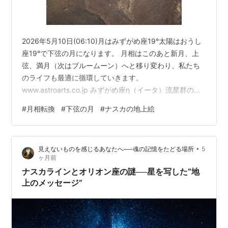
2026年5月10日(06:10)月はみずがめ座19°太陽はおうし
座19°で下弦の月になります。 月相はこのあと新月、上
弦、満月（次はブルームーン）へと移り変わり、私たち
のライフも最適に循環していきます。
www.astroarts.co.jp みずがめ座η（イータ）流星群の母
体彗星（母天体）は、約76年の周期で太陽を周回する有
#
月相転換
#
下弦の月
#
ナスカの地上絵
名なハレー彗星（1P/Halley）です。 この彗星が過去に軌
道上に残した塵（ダスト）が地球の大気に飛び込むこと
で、毎年5月上旬に流星群として観測されます。 この日
•
見えないものを感じるあなたへ──魂の記憶をたどる場所
5
は母の日です。 それが空（くう）だと、うお座の霊的一
ヶ月前
元性になりますが、みずがめ座は実際のスカイ、物理的
ナスカラインとオリオン座の謎──星を写した“地
宇宙…
上のメッセージ”