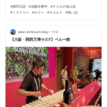
か？ その目的をめぐって、世界中で議論が続いている。
#
都市伝説
#
未解決事件
#
ナスカの地上絵
②巨大なメッセージの正体 地上絵は、砂を取り除いて地
#
ミステリー
#
ホラー
#
オカルト
#
怖い話
表の白い層を露出させることで描かれている。 雨のほと
んど降らない乾燥地帯にあるため、数千年経った今も形
を保っているという。 しかし、ナスカの人々に空を飛ぶ
手段はなかった。 見えないはずの全体像を、どうやって
•
sakai-shinkyuin’s blog
1年前
正確に描けたのか――。 研究者の…
【大阪・関西万博その7】ペルー館