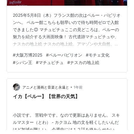
2025年5月8日（木）フランス館の次はペルー・パビリオ
ンへ。 ペルー館こちらも朝早いので待ち時間ゼロで入館
できました😊 マチュピチュここの見どころは、ペルーの
魅力を紹介する大画面映像！ 古代遺跡マチュピチュや、
ナスカの地上絵 ナスカの地上絵、アマゾンや大自然、生
き物たち、そして現代の大都市の姿を、自分がまるでコ
#
大阪万博2025
#
ペルーパビリオン
#
モチェ文化
ンドルになって飛翔しているかのごとく俯瞰し、ペルー
#
シパン王
#
マチュピチュ
#
ナスカの地上絵
の旅をヴァーチャル体験できます。 民族衣装そのほか、
民族衣装の展示も。アンデス感がありますね。 シパン王
もうひとつの見どころがモチェ文化の展示です。シパン
王は6～7世紀にこの地域を統治したモチェ文化の王様で
•
アニメと漫画と音楽と永遠と
1年前
す。 解説によると、モチェ（…
イカ【ペルー】【世界の天気】