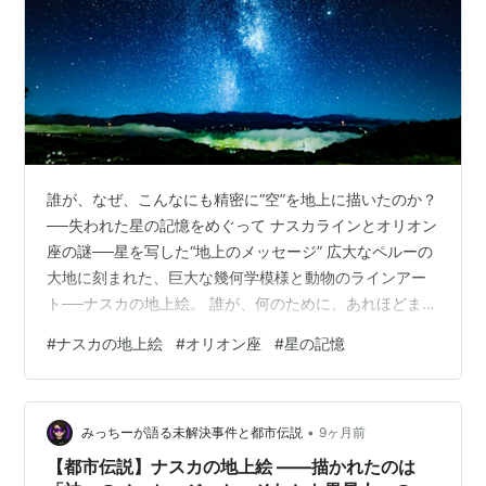
誰が、なぜ、こんなにも精密に“空”を地上に描いたのか？
──失われた星の記憶をめぐって ナスカラインとオリオン
座の謎──星を写した“地上のメッセージ” 広大なペルーの
大地に刻まれた、巨大な幾何学模様と動物のラインアー
ト──ナスカの地上絵。 誰が、何のために、あれほどまで
に大規模な図形を描いたのか。 そして、なぜそれらが“空
#
ナスカの地上絵
#
オリオン座
#
星の記憶
からでないと見えない”のか。 長いあいだ「謎」とされて
きたこの場所には、今もなお、星と人類の意識をつな
ぐ“秘密の手紙”が隠されているのかもしれません。 ナス
•
カの地上絵──“星を模した地上の天文カレンダー”説 研究
みっちーが語る未解決事件と都市伝説
9ヶ月前
者の中には、 ナスカの線は「古代の天文観測施設」だっ
【都市伝説】ナスカの地上絵 ――描かれたのは
たという説を提…