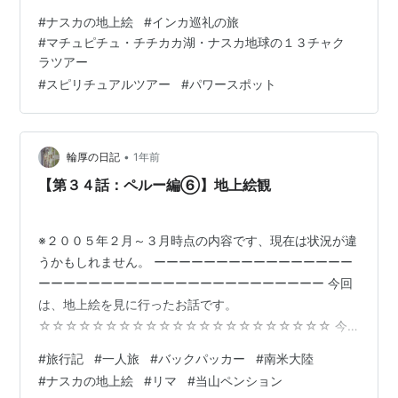
の休憩でケーナのレッスン～♪ 片道５時間のロングドライ
#
ナスカの地上絵
#
インカ巡礼の旅
ブ～ 途中たくさんの遺跡が見えました～ ピスコの町に到
#
マチュピチュ・チチカカ湖・ナスカ地球の１３チャク
着です。 かなりちゃんとした空港でした。 体重測定がし
ラツアー
っかりとありました～ バランスを取るために座席を割り
#
スピリチュアルツアー
#
パワースポット
当てられます。 １２人乗りのセスナなのでアウキさんは
留守番です。 さぁ搭乗です。 本当に小さなセスナです。
雨雲と砂漠地帯の境…
•
輪厚の日記
1年前
【第３４話：ペルー編⑥】地上絵観
※２００５年２月～３月時点の内容です、現在は状況が違
うかもしれません。 ーーーーーーーーーーーーーーーー
ーーーーーーーーーーーーーーーーーーーーーーー 今回
は、地上絵を見に行ったお話です。
☆☆☆☆☆☆☆☆☆☆☆☆☆☆☆☆☆☆☆☆☆☆ 今
日は、当山ペンション主催のナスカの地上絵観光ツアー
#
旅行記
#
一人旅
#
バックパッカー
#
南米大陸
です。 地上絵までは、オーナーのペペさんが運転する車
#
ナスカの地上絵
#
リマ
#
当山ペンション
で移動です。 参加者は４名＋ペペさんです。 車で約２時