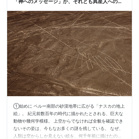
「神へのメッセージ」か、それとも異星人への通
信か
①始めに ペルー南部の砂漠地帯に広がる「ナスカの地上
絵」。 紀元前数百年の時代に描かれたとされる、巨大な
動物や幾何学模様。 上空からでなければ全貌を確認でき
ないその姿は、今もなお多くの謎を残している。 なぜ、
人類は空からしか見えない絵を、何千年前に描けたの