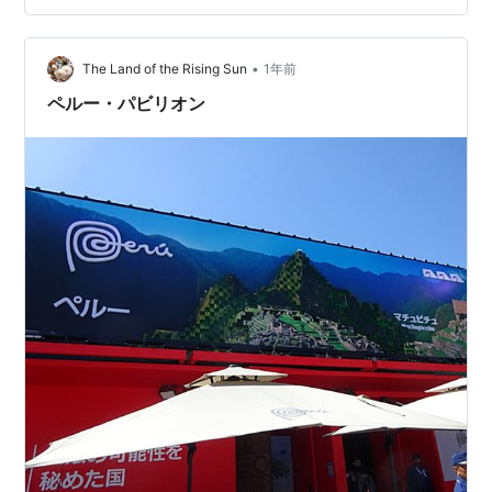
間３０分くらいで、ナスカの地上絵の近くまで到着。 ま
ずは、道路脇に建っている鉄塔にみんなで登ります。 あ
まり遠くまでは見通せませんが、なんとなく線で描かれ
•
The Land of the Rising Sun
1年前
た絵みたいなものが見える（気がする）。 鉄塔の下で
ペルー・パビリオン
は…