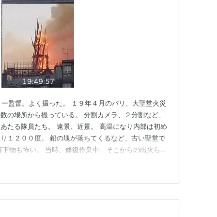
ノー監督。よく撮った。 １９年４月のパリ、大聖堂火災
数の場所から撮っている。 分割カメラ、２分割など、
あたる隊員たち。 遠景、近景。 高温になり内部は初め
り１２００度。 鉛の塊が落ちてくるなど、古い聖堂で
落下物も怖い。 当時、修復作業中、そこからの出火らし
の宝物は少し持ち出せた。 市民が周りで、スマホ片手に
ったのか・・ wikiには合唱したとある。↓ クライマ
ットを作り撮…