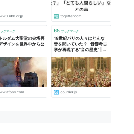
ww3.nhk.or.jp
togetter.com
65
ブックマーク
ブックマーク
トルダム大聖堂の尖塔再
18世紀パリの人々はどんな
デザインを世界中から公
音を聞いていた？─音響考古
学が再現する“音の歴史” | ノ
ートルダム大聖堂の再建にも
活用
ww.afpbb.com
courrier.jp