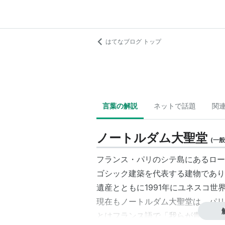
はてなブログ トップ
言葉の解説
ネットで話題
関
ノートルダム大聖堂
(
一般
フランス・パリのシテ島にあるロー
ゴシック建築を代表する建物であり
遺産とともに1991年にユネスコ世
現在もノートルダム大聖堂は、パリ
とはフランス語で「我らが貴婦人(