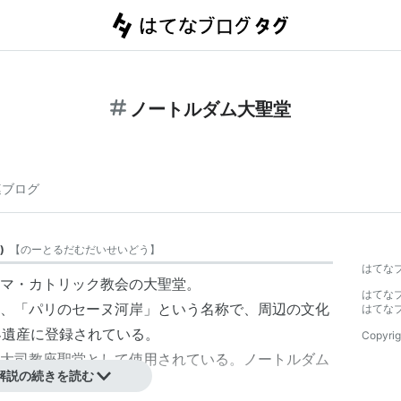
ノートルダム大聖堂
連ブログ
)
【
のーとるだむだいせいどう
】
はてな
マ・カトリック教会の大聖堂。
はてな
、「パリのセーヌ河岸」という名称で、周辺の文化
はてな
界遺産に登録されている。
Copyrig
大司教座聖堂として使用されている。ノートルダム
解説の続きを読む
聖母マリア)」を指す。