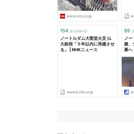
www.cnn.co.jp
w
154
89
ブックマーク
ノートルダム大聖堂火災 仏
ノー
大統領「５年以内に再建させ
建、
る」 | NHKニュース
募へ
www3.nhk.or.jp
w