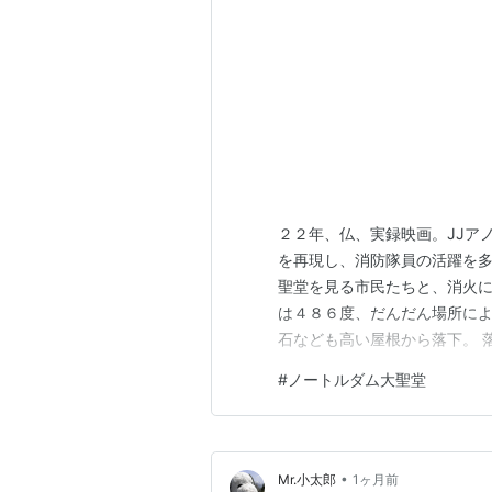
２２年、仏、実録映画。JJア
を再現し、消防隊員の活躍を多
聖堂を見る市民たちと、消火に
は４８６度、だんだん場所によ
石なども高い屋根から落下。 
い。 茨の冠など、カトリック
#
ノートルダム大聖堂
ミサ曲を合唱する。これは実際あ
ックスシーンは、実物に近いセ
•
Mr.小太郎
1ヶ月前