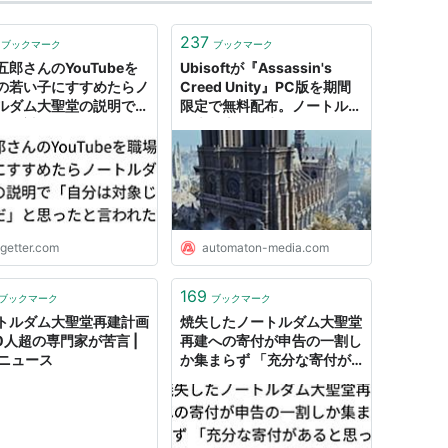
237
ブックマーク
ブックマーク
五郎さんのYouTubeを
Ubisoftが『Assassin's
の若い子にすすめたらノ
Creed Unity』PC版を期間
ルダム大聖堂の説明で
限定で無料配布。ノートルダ
分は対象じゃないんだ」
ム大聖堂の再建のための
ったと言われた話
6320万円寄付発表とともに
- AUTOMATON
ogetter.com
automaton-media.com
169
ブックマーク
ブックマーク
トルダム大聖堂再建計画
焼失したノートルダム大聖堂
00人超の専門家が苦言 |
再建への寄付が申告の一割し
Kニュース
か集まらず 「充分な寄付が
あると思った？」「とても人
間らしい」などとの声