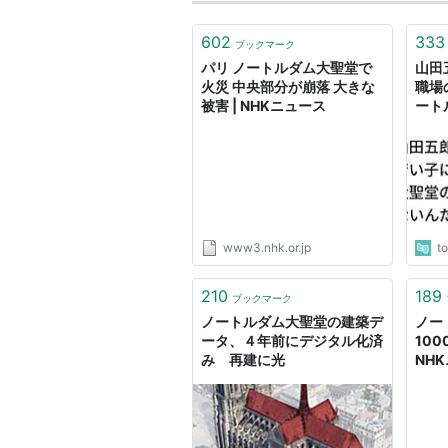
602
333
ブックマーク
パリ ノートルダム大聖堂で
山田
火災 中央部分が崩落 大きな
職場
被害 | NHKニュース
ート
「自
と思
www3.nhk.or.jp
t
210
189
ブックマーク
ノートルダム大聖堂の建築デ
ノー
ータ、４年前にデジタル化済
10
み 再建に光
NH