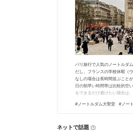
パリ旅行で人気のノートルダ
だし、フランスの学校休暇（
なしの場合は長時間並ぶことが
日の朝早い時間帯は比較的空
をできるだけ避けたい場合は、
事では、ノートルダム大聖堂
#
ノートルダム大聖堂
#
ノー
開館時間・アクセス、さらに
目次 ノートルダム大聖堂の予
ネットで話題