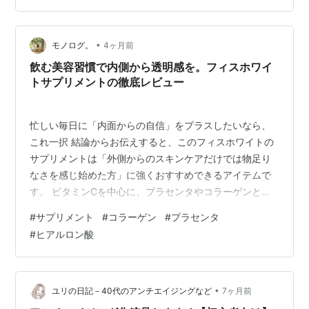
ています。毎日鏡を見るのが少し楽しみになる、そんな
丁寧なスキンケアを叶えてくれる一本のご紹介です。 ↓
•
今すぐチェックする↓ ★最大1000円OFF★【CONODO
モノログ。
4ヶ月前
公式】 化粧水 セラミド ヒト型セラミド CICA配合 原液
飲む美容習慣で内側から透明感を。フィスホワイ
15% 保湿 高濃…
トサプリメントの徹底レビュー
忙しい毎日に「内面からの自信」をプラスしたいなら、
これ一択 結論からお伝えすると、このフィスホワイトの
サプリメントは「外側からのスキンケアだけでは物足り
なさを感じ始めた方」に強くおすすめできるアイテムで
す。 ビタミンCを中心に、プラセンタやコラーゲンとい
った美容成分がバランスよく配合されており、何より国
#
サプリメント
#
コラーゲン
#
プラセンタ
内製造という安心感があります。1日2粒という手軽さで
#
ヒアルロン酸
続けやすく、鏡を見るのが少しずつ楽しみになるよう
な、前向きなセルフケアを支えてくれる存在です。 ↓今
すぐチェックする↓ サプリ ビタミンC サプリメントフィ
ス ホワイト 「 飲む コラーゲン プラセンタ ヒアルロン酸
•
ユリの日記－40代のアンチエイジングなど
7ヶ月前
配合 」「 日本製 1日2…