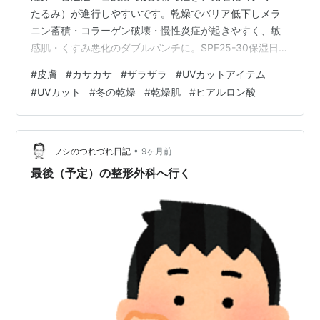
たるみ）が進行しやすいです。乾燥でバリア低下しメラ
ニン蓄積・コラーゲン破壊・慢性炎症が起きやすく、敏
感肌・くすみ悪化のダブルパンチに。SPF25-30保湿日焼
け止めを外出30分前に耳・首・手まで塗り、夜ビタミン
#
皮膚
#
カサカサ
#
ザラザラ
#
UVカットアイテム
C美容液で対策完了。 こんな経験ありませんか 「冬はUV
#
UVカット
#
冬の乾燥
#
乾燥肌
#
ヒアルロン酸
弱いから大丈夫」と日焼け止めサボり、春にシミ濃くな
ったと後悔する。車運転や窓際作業で顔左右差・目元シ
ワ増え、乾燥かゆみで化粧ノリが悪化する。ゴルフや雪
遊び後赤み・ピリつき続き、「寒さだけ？」と光老化見
•
フシのつれづれ日記
9ヶ月前
逃す。 冬UVの誤解と実態…
最後（予定）の整形外科へ行く