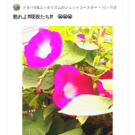
の注射でも、さらに良くなると思いますよ」と先生は答
•
え、すぐに注射の準備に入る。 私も慣れたもので、さっ
ドタバタ&ユッタリズムのジェットコースター
10ヶ月前
さと上半身裸になり肩を先生に向ける。 このタイミング
怒れよ❗❗現役たち❗❗ 😬😬😬
で、私は気になっ…