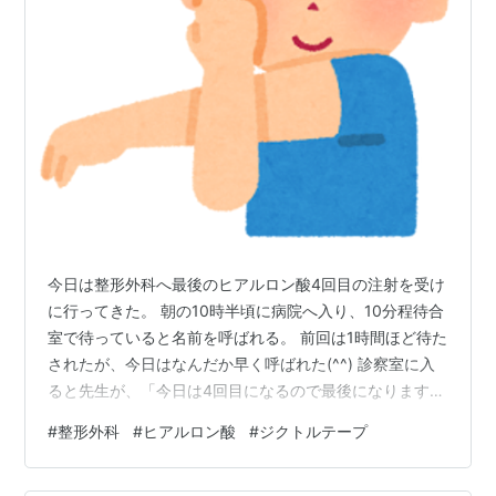
今日は整形外科へ最後のヒアルロン酸4回目の注射を受け
に行ってきた。 朝の10時半頃に病院へ入り、10分程待合
室で待っていると名前を呼ばれる。 前回は1時間ほど待た
されたが、今日はなんだか早く呼ばれた(^^) 診察室に入
ると先生が、「今日は4回目になるので最後になります」
といい、 「自分で診て何％ぐらいの状態ですか」と聞か
#
整形外科
#
ヒアルロン酸
#
ジクトルテープ
れたので、 「だいたい70％ぐらい回復しています」と答
えた。 それぐらいかなり良くなっていた。 「この4回目