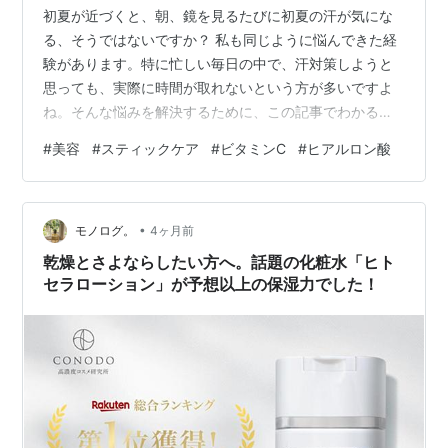
初夏が近づくと、朝、鏡を見るたびに初夏の汗が気にな
る、そうではないですか？ 私も同じように悩んできた経
験があります。特に忙しい毎日の中で、汗対策しようと
思っても、実際に時間が取れないという方が多いですよ
ね。そんな悩みを解決するために、この記事でわかるこ
とをまとめてみました。 初夏の汗の原因がわかる 汗対策
#
美容
#
スティックケア
#
ビタミンC
#
ヒアルロン酸
の方法がわかる 肌ケアのポイントがわかる 難しいことは
何もないので、ぜひ最後まで読んでみてください。 初夏
の汗で悩むのは、あなただけじゃありません 実は約7割
•
の女性が初夏の汗で悩んでいます。原因のほとんどは、
モノログ。
4ヶ月前
夏に向けて体調が整っていないことが多いです。夏の調
乾燥とさよならしたい方へ。話題の化粧水「ヒト
査では、約5割の女性が同様の悩みを経…
セラローション」が予想以上の保湿力でした！