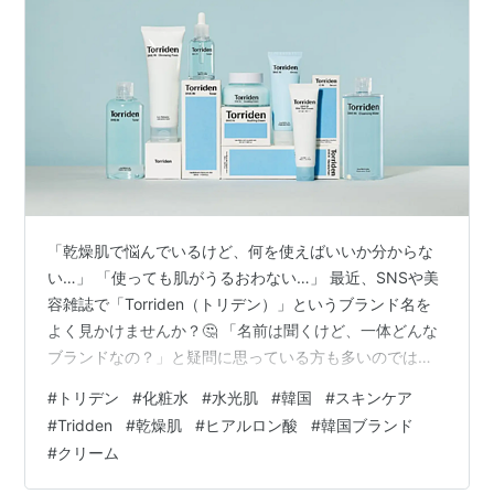
「乾燥肌で悩んでいるけど、何を使えばいいか分からな
い…」 「使っても肌がうるおわない…」 最近、SNSや美
容雑誌で「Torriden（トリデン）」というブランド名を
よく見かけませんか？🤔 「名前は聞くけど、一体どんな
ブランドなの？」と疑問に思っている方も多いのではな
いでしょうか。実は、トリデンは「肌のうるおい」に徹
#
トリデン
#
化粧水
#
水光肌
#
韓国
#
スキンケア
底的にこだわったスキンケアブランドとして、今、韓国
#
Tridden
#
乾燥肌
#
ヒアルロン酸
#
韓国ブランド
で大人気なんです。特に、肌の奥までしっかり届く「低
#
クリーム
分子ヒアルロン酸」をたっぷり使った製品が、乾燥や敏
感肌に悩む人たちから絶賛されています。トリデンがす