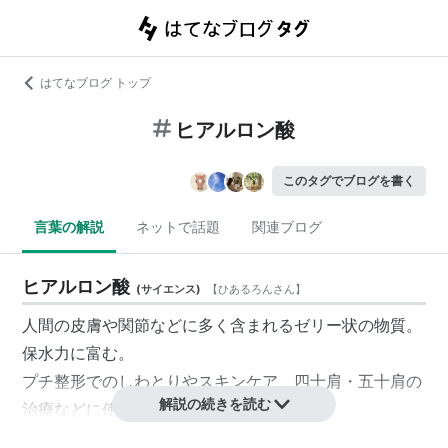
はてなブログ トップ
ヒアルロン酸
このタグでブログを書く
言葉の解説
ネットで話題
関連ブログ
ヒアルロン酸
(
サイエンス
)
【
ひあるろんさん
】
人間の皮膚や関節などに多く含まれるゼリー状の物質。
保水力に富む。
プチ整形でのしわとりやスキンケア、
四十肩
・
五十肩
の
解説の続きを読む
治療などに使われる。