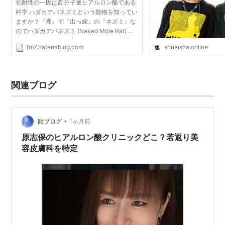
化耐性の一因は高分子量ヒアルロン酸である
科学 ハダカデバネズミという動物を知ってい
ますか？『裸』で『出っ歯』の『ネズミ』な
のでハダカデバネズミ (Naked Mole Rat) と
名付けられました。変わっているのは容貌と
fm7.hatenablog.com
shueisha.online
名前だけではありません。ハダカデバネズミ
は寿命が著しく長...
関連ブログ
•
龍ブログ
1ヶ月前
原志保のヒアルロン酸クリニックどこ？若返り美
容皮膚科を特定