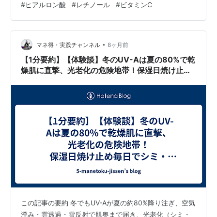
#
ヒアルロン酸
#
レチノール
#
ビタミンC
乾燥 ハリ不足 くすみ などにアプローチする目的の化粧
品です。 ※医薬品ではなく、👉 日々のスキンケアをサポ
ートするものになります。 初心者がアンチエイジング化
粧品を選ぶ前に知っておくこと まずは大切な前提から。
•
マネ得・実践チャンネル
8ヶ月前
① いきなり全部揃えな…
【1分要約】【体験談】冬のUV-Aは夏の80%で乾
燥肌に直撃、光老化の危険地帯！保湿日焼け止め
毎日でシミ・たるみ防ぐ。
この記事の要約 冬でもUV-Aが夏の約80%降り注ぎ、空気
澄み・雲透過・雪反射で肌奥まで届き、光老化（シミ・