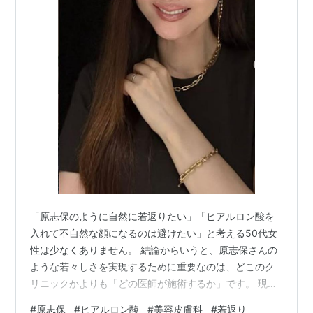
「原志保のように自然に若返りたい」「ヒアルロン酸を
入れて不自然な顔になるのは避けたい」と考える50代女
性は少なくありません。 結論からいうと、原志保さんの
ような若々しさを実現するために重要なのは、どこのク
リニックかよりも「どの医師が施術するか」です。 現在
の美容医療では、ヒアルロン酸を単純にシワへ注入する
#
原志保
#
ヒアルロン酸
#
美容皮膚科
#
若返り