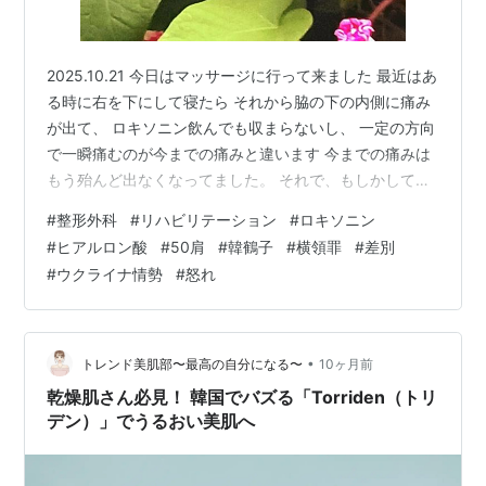
2025.10.21 今日はマッサージに行って来ました 最近はあ
る時に右を下にして寝たら それから脇の下の内側に痛み
が出て、 ロキソニン飲んでも収まらないし、 一定の方向
で一瞬痛むのが今までの痛みと違います 今までの痛みは
もう殆んど出なくなってました。 それで、もしかして骨
にヒビが入ったかなと思って マッサージの後診察しても
#
整形外科
#
リハビリテーション
#
ロキソニン
らいました レントゲンを撮って、診察結果は 「数カ所が
#
ヒアルロン酸
#
50肩
#
韓鶴子
#
横領罪
#
差別
欠けているし、40肩とか50肩と言われるものですね。」
#
ウクライナ情勢
#
怒れ
わたしは67だから60肩か。 「治療にはヒアルロン酸があ
るけど、 マッサージを肩に移すこともできるけど、どう
します」 「うーん🤔しばらく肩マッサージをしてみたい
です…
•
トレンド美肌部〜最高の自分になる〜
10ヶ月前
乾燥肌さん必見！ 韓国でバズる「Torriden（トリ
デン）」でうるおい美肌へ