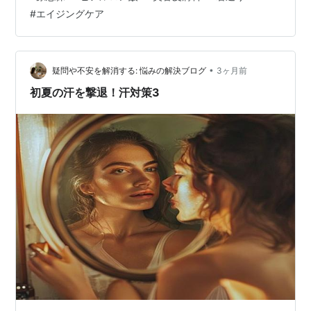
時代ではなく、顔全体の骨格やたるみを分析し、自然な
#
エイジングケア
立体感を作る技術が求められています。 特に50代になる
と、頬のボリューム低下や骨格変化が進むため、安さだ
けで選ぶと不自然な膨らみや違和感につながるケースも
あります。 この記事では、原志保さんのような「若い」
•
疑問や不安を解消する: 悩みの解決ブログ
3ヶ月前
ではなく「若々しい」印象を目指すために…
初夏の汗を撃退！汗対策3