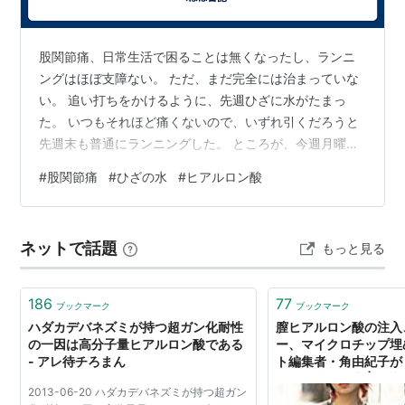
股関節痛、日常生活で困ることは無くなったし、ランニ
ングはほぼ支障ない。 ただ、まだ完全には治まっていな
い。 追い打ちをかけるように、先週ひざに水がたまっ
た。 いつもそれほど痛くないので、いずれ引くだろうと
先週末も普通にランニングした。 ところが、今週月曜
日。 すげー痛い。 タイミング的にランニングの影響は明
#
股関節痛
#
ひざの水
#
ヒアルロン酸
らかだった。 ただ、ひざ自体は痛くはない。痛いのは水
が溜まっているところだけ。 だからランニングしても別
に痛くないのだ。 しばらくランニングはお休みだな。 と
ネットで話題
もっと見る
思っていたが、火曜日、水曜日と痛みは治まらない。 痛
み自体はそこまでではないのだが、ひざに水が溜まるの
は何度も繰り返している。 毎回、…
186
77
ブックマーク
ブックマーク
ハダカデバネズミが持つ超ガン化耐性
膣ヒアルロン酸の注入
の一因は高分子量ヒアルロン酸である
ー、マイクロチップ埋
- アレ待チろまん
ト編集者・角由紀子が
のめり込む理由 | 集
2013-06-20 ハダカデバネズミが持つ超ガン